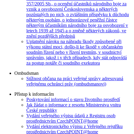
357/2005 Sb., o ocenění účastníků národního boje za
vznik a osvobození Československa a některých
pozůstalých po nich, o zvláštním příspěvku k důchodu
některým osobám, o jednorázové peněžní částce
některým účastníkům národního boje za osvobození v
letech 1939 až 1945 a o změně některých zákonů, ve
znění pozdějších předpisů
Uplatnění nároku na náhradu škody způsobené při
výkonu státní moci, došlo-li ke škodě v občanském
soudním řízení nebo v řízení trestním, v soudnictví
správním, jakož i v těch případech, kdy stát odpovídá
za postup notáře či soudního exekutora
Ombudsman
Stížnost občana na práci veřejné správy adresovaná
veřejnému ochránci práv (ombudsmanovi)
Přístup k informacím
Poskytování informací o stavu životního prostředí
Jak žádat o informace z resortu Ministerstva vnitra
České republiky
Vydání veřejného výpisu údajů z Registru osob
prostřednictvím CzechPOINT@home
Vydání elektronického výpisu z Veřejného rejstříku
prostřednictvím CzechPOINT@home