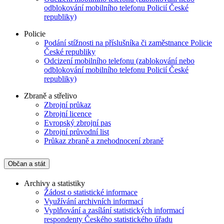
odblokování mobilního telefonu Policií České
republiky)
Policie
Podání stížnosti na příslušníka či zaměstnance Policie
České republiky
Odcizení mobilního telefonu (zablokování nebo
odblokování mobilního telefonu Policií České
republiky)
Zbraně a střelivo
Zbrojní průkaz
Zbrojní licence
Evropský zbrojní pas
Zbrojní průvodní list
Průkaz zbraně a znehodnocení zbraně
Občan a stát
Archivy a statistiky
Žádost o statistické informace
Využívání archivních informací
Vyplňování a zasílání statistických informací
respondenty Českého statistického úřadu