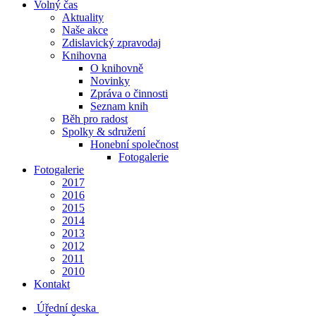
Volný čas
Aktuality
Naše akce
Zdislavický zpravodaj
Knihovna
O knihovně
Novinky
Zpráva o činnosti
Seznam knih
Běh pro radost
Spolky & sdružení
Honební společnost
Fotogalerie
Fotogalerie
2017
2016
2015
2014
2013
2012
2011
2010
Kontakt
Úřední deska