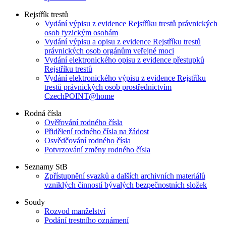
Rejstřík trestů
Vydání výpisu z evidence Rejstříku trestů právnických
osob fyzickým osobám
Vydání výpisu a opisu z evidence Rejstříku trestů
právnických osob orgánům veřejné moci
Vydání elektronického opisu z evidence přestupků
Rejstříku trestů
Vydání elektronického výpisu z evidence Rejstříku
trestů právnických osob prostřednictvím
CzechPOINT@home
Rodná čísla
Ověřování rodného čísla
Přidělení rodného čísla na žádost
Osvědčování rodného čísla
Potvrzování změny rodného čísla
Seznamy StB
Zpřístupnění svazků a dalších archivních materiálů
vzniklých činností bývalých bezpečnostních složek
Soudy
Rozvod manželství
Podání trestního oznámení