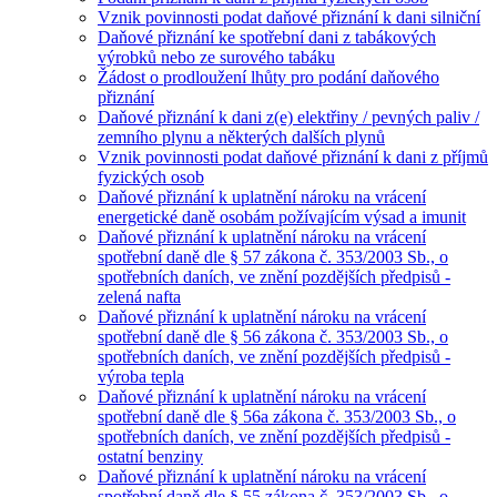
Vznik povinnosti podat daňové přiznání k dani silniční
Daňové přiznání ke spotřební dani z tabákových
výrobků nebo ze surového tabáku
Žádost o prodloužení lhůty pro podání daňového
přiznání
Daňové přiznání k dani z(e) elektřiny / pevných paliv /
zemního plynu a některých dalších plynů
Vznik povinnosti podat daňové přiznání k dani z příjmů
fyzických osob
Daňové přiznání k uplatnění nároku na vrácení
energetické daně osobám požívajícím výsad a imunit
Daňové přiznání k uplatnění nároku na vrácení
spotřební daně dle § 57 zákona č. 353/2003 Sb., o
spotřebních daních, ve znění pozdějších předpisů -
zelená nafta
Daňové přiznání k uplatnění nároku na vrácení
spotřební daně dle § 56 zákona č. 353/2003 Sb., o
spotřebních daních, ve znění pozdějších předpisů -
výroba tepla
Daňové přiznání k uplatnění nároku na vrácení
spotřební daně dle § 56a zákona č. 353/2003 Sb., o
spotřebních daních, ve znění pozdějších předpisů -
ostatní benziny
Daňové přiznání k uplatnění nároku na vrácení
spotřební daně dle § 55 zákona č. 353/2003 Sb., o