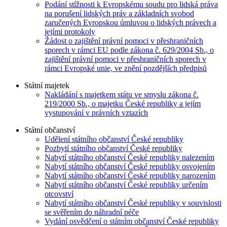
Podání stížnosti k Evropskému soudu pro lidská práva
na porušení lidských práv a základních svobod
zaručených Evropskou úmluvou o lidských právech a
jejími protokoly
Žádost o zajištění právní pomoci v přeshraničních
sporech v rámci EU podle zákona č. 629/2004 Sb., o
zajištění právní pomoci v přeshraničních sporech v
rámci Evropské unie, ve znění pozdějších předpisů
Státní majetek
Nakládání s majetkem státu ve smyslu zákona č.
219/2000 Sb., o majetku České republiky a jejím
vystupování v právních vztazích
Státní občanství
Udělení státního občanství České republiky
Pozbytí státního občanství České republiky
Nabytí státního občanství České republiky nalezením
Nabytí státního občanství České republiky osvojením
Nabytí státního občanství České republiky narozením
Nabytí státního občanství České republiky určením
otcovství
Nabytí státního občanství České republiky v souvislosti
se svěřením do náhradní péče
Vydání osvědčení o státním občanství České republiky