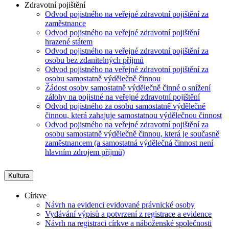
Zdravotní pojištění
Odvod pojistného na veřejné zdravotní pojištění za
zaměstnance
Odvod pojistného na veřejné zdravotní pojištění
hrazené státem
Odvod pojistného na veřejné zdravotní pojištění za
osobu bez zdanitelných příjmů
Odvod pojistného na veřejné zdravotní pojištění za
osobu samostatně výdělečně činnou
Žádost osoby samostatně výdělečně činné o snížení
zálohy na pojistné na veřejné zdravotní pojištění
Odvod pojistného za osobu samostatně výdělečně
činnou, která zahajuje samostatnou výdělečnou činnost
Odvod pojistného na veřejné zdravotní pojištění za
osobu samostatně výdělečně činnou, která je současně
zaměstnancem (a samostatná výdělečná činnost není
hlavním zdrojem příjmů)
Kultura
Církve
Návrh na evidenci evidované právnické osoby
Vydávání výpisů a potvrzení z registrace a evidence
Návrh na registraci církve a náboženské společnosti