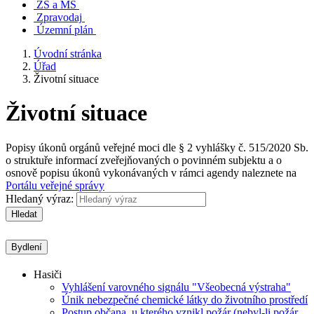
ZŠ a MŠ
Zpravodaj
Územní plán
Úvodní stránka
Úřad
Životní situace
Životní situace
Popisy úkonů orgánů veřejné moci dle § 2 vyhlášky č. 515/2020 Sb.
o struktuře informací zveřejňovaných o povinném subjektu a o
osnově popisu úkonů vykonávaných v rámci agendy naleznete na
Portálu veřejné správy
Hledaný výraz:
Hledat
Bydlení
Hasiči
Vyhlášení varovného signálu "Všeobecná výstraha"
Únik nebezpečné chemické látky do životního prostředí
Postup občana, u kterého vznikl požár (nebyl-li požár