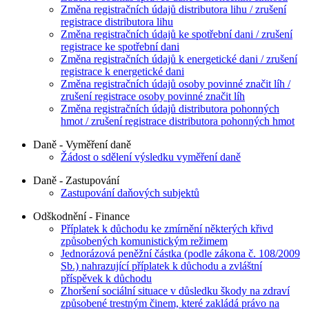
Změna registračních údajů distributora lihu / zrušení
registrace distributora lihu
Změna registračních údajů ke spotřební dani / zrušení
registrace ke spotřební dani
Změna registračních údajů k energetické dani / zrušení
registrace k energetické dani
Změna registračních údajů osoby povinné značit líh /
zrušení registrace osoby povinné značit líh
Změna registračních údajů distributora pohonných
hmot / zrušení registrace distributora pohonných hmot
Daně - Vyměření daně
Žádost o sdělení výsledku vyměření daně
Daně - Zastupování
Zastupování daňových subjektů
Odškodnění - Finance
Příplatek k důchodu ke zmírnění některých křivd
způsobených komunistickým režimem
Jednorázová peněžní částka (podle zákona č. 108/2009
Sb.) nahrazující příplatek k důchodu a zvláštní
příspěvek k důchodu
Zhoršení sociální situace v důsledku škody na zdraví
způsobené trestným činem, které zakládá právo na