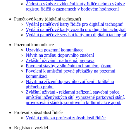
Žádost o výpis z evidenční karty řidiče nebo o výpis z
registru řidičů o záznamech v bodovém hodnocení
Paměťové karty (digitální tachograf)
Vydání paměťové karty řidiče pro digitální tachograf
Vydání paměťové karty vozidla pro digitální tachograf
Vydání paměťové servisní karty pro digitální tachograf
Pozemní komunikace
Uzavírka pozemní komunikace
Návrh na změnu dopravního značení
Zvláštní užívání - nadměrná přeprava
Povolení stavby v silničním ochranném pásmu
Povolení k umístění pevné překážky na pozemní
komunikaci
Návrh na zřízení dopravního zařízení - krátkého
příčného prahu
Zvláštní užívání - reklamní zařízení, stavební práce,
umístění inženýrských sítí, vyhrazené parkovací stání,
provozování stánků, sportovní a kulturní akce apod.
Profesní způsobilost řidiče
Vydání průkazu profesní způsobilosti řidiče
Registrace vozidel