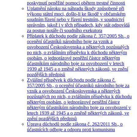
poskytnutí peněžité pomoci obětem trestné činnosti
Uplatnění nároku na náhradu škody způsobené při
výkonu státní moci, došlo-li ke škodě v občanském
soudním řízení nebo v řízení trestním, v soudnictví
správním, jakož i v těch případech, kdy stát odpovídá
za postup notáře či soudního exekutora
Příplatek k důchodu podle zákona č. 357/2005 Sb., o
ocenění účastníků národního boje za vznik a
osvobození Československa a některých pozůstalých
po nich, o zvláštním příspěvku k důchodu některým
osobám, o jednorázové peněžní částce některým
účastníkům národního boje za osvobození v letech
1939 až 1945 a o změně některých zákonů, ve znění
pozdějších předpisů
Zvláštní příspěvek k důchodu podle zákona č.
357/2005 Sb., o ocenění účastníků národního boje za
vznik a osvobození Československa a některých
pozůstalých po nich, o zvláštním příspěvku k důchodu
některým osobám, o jednorázové peněžní částce
některým účastníkům národního boje za osvobození v
letech 1939 až 1945 a o změně některých zákonů, ve
znění pozdějších předpisů
Úprava důchodů podle zákona č. 262/2011 Sb., o
účastnících odboje a odporu proti komunismu