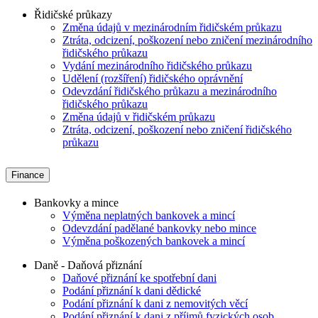
Řidičské průkazy
Změna údajů v mezinárodním řidičském průkazu
Ztráta, odcizení, poškození nebo zničení mezinárodního
řidičského průkazu
Vydání mezinárodního řidičského průkazu
Udělení (rozšíření) řidičského oprávnění
Odevzdání řidičského průkazu a mezinárodního
řidičského průkazu
Změna údajů v řidičském průkazu
Ztráta, odcizení, poškození nebo zničení řidičského
průkazu
Finance
Bankovky a mince
Výměna neplatných bankovek a mincí
Odevzdání padělané bankovky nebo mince
Výměna poškozených bankovek a mincí
Daně - Daňová přiznání
Daňové přiznání ke spotřební dani
Podání přiznání k dani dědické
Podání přiznání k dani z nemovitých věcí
Podání přiznání k dani z příjmů fyzických osob