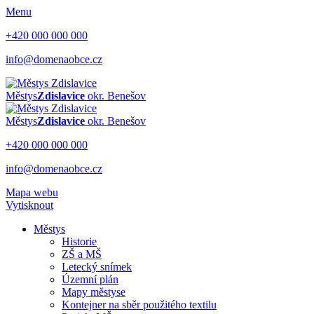
Menu
+420 000 000 000
info@domenaobce.cz
Městys
Zdislavice
okr. Benešov
Městys
Zdislavice
okr. Benešov
+420 000 000 000
info@domenaobce.cz
Mapa webu
Vytisknout
Městys
Historie
ZŠ a MŠ
Letecký snímek
Územní plán
Mapy městyse
Kontejner na sběr použitého textilu