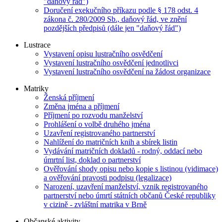
"daňový řád")
Doručení exekučního příkazu podle § 178 odst. 4
zákona č. 280/2009 Sb., daňový řád, ve znění
pozdějších předpisů (dále jen "daňový řád")
Lustrace
Vystavení opisu lustračního osvědčení
Vystavení lustračního osvědčení jednotlivci
Vystavení lustračního osvědčení na žádost organizace
Matriky
Ženská příjmení
Změna jména a příjmení
Příjmení po rozvodu manželství
Prohlášení o volbě druhého jména
Uzavření registrovaného partnerství
Nahlížení do matričních knih a sbírek listin
Vydávání matričních dokladů - rodný, oddací nebo
úmrtní list, doklad o partnerství
Ověřování shody opisu nebo kopie s listinou (vidimace)
a ověřování pravosti podpisu (legalizace)
Narození, uzavření manželství, vznik registrovaného
partnerství nebo úmrtí státních občanů České republiky
v cizině - zvláštní matrika v Brně
Občanské aktivity