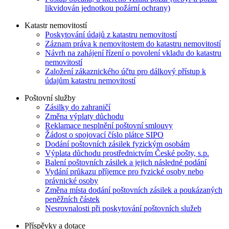
likvidován jednotkou požární ochrany)
Katastr nemovitostí
Poskytování údajů z katastru nemovitostí
Záznam práva k nemovitostem do katastru nemovitostí
Návrh na zahájení řízení o povolení vkladu do katastru
nemovitostí
Založení zákaznického účtu pro dálkový přístup k
údajům katastru nemovitostí
Poštovní služby
Zásilky do zahraničí
Změna výplaty důchodu
Reklamace nesplnění poštovní smlouvy
Žádost o spojovací číslo plátce SIPO
Dodání poštovních zásilek fyzickým osobám
Výplata důchodu prostřednictvím České pošty, s.p.
Balení poštovních zásilek a jejich následné podání
Vydání průkazu příjemce pro fyzické osoby nebo
právnické osoby
Změna místa dodání poštovních zásilek a poukázaných
peněžních částek
Nesrovnalosti při poskytování poštovních služeb
Příspěvky a dotace