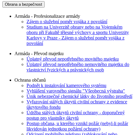
Obrana a bezpečnost
Armáda - Profesionalizace armády
Zájem o služební poměr vojáka z povolání
Studium na Univerzitě obrany nebo na Vojenském
oboru při Fakultě tělesné výchovy a sportu Univerzity
Karlovy v Praze - Zájem o služební poměr vojáka z
povolání
Armáda - Převod majetku
Úplatný převod nepotřebného movitého majetku
Úplatný převod nepotřebného nemovitého majetku do
vlastnictví fyzických a právnických osob
Ochrana občanů
Podnět k instalování kamerového systému
Vyhlášení varovného signálu "Všeobecná výstraha"
Únik nebezpečné chemické látky do životního prostředí
Vyřazování stálých úkrytů civilní ochrany z evidence
úkrytového fondu
Údržba stálých úkrytů civilní ochrany - doporučený
postup pro vlastníky úkrytů
Postup občana, u kterého vznikl požár (nebyl-li požár
likvidován jednotkou požární ochrany)
Odcizení mobilního telefonu (zablokování nebo