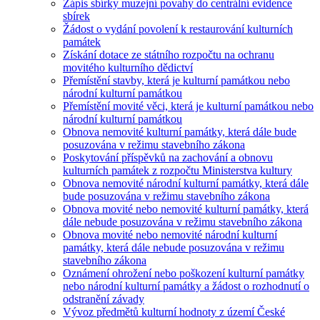
Zápis sbírky muzejní povahy do centrální evidence
sbírek
Žádost o vydání povolení k restaurování kulturních
památek
Získání dotace ze státního rozpočtu na ochranu
movitého kulturního dědictví
Přemístění stavby, která je kulturní památkou nebo
národní kulturní památkou
Přemístění movité věci, která je kulturní památkou nebo
národní kulturní památkou
Obnova nemovité kulturní památky, která dále bude
posuzována v režimu stavebního zákona
Poskytování příspěvků na zachování a obnovu
kulturních památek z rozpočtu Ministerstva kultury
Obnova nemovité národní kulturní památky, která dále
bude posuzována v režimu stavebního zákona
Obnova movité nebo nemovité kulturní památky, která
dále nebude posuzována v režimu stavebního zákona
Obnova movité nebo nemovité národní kulturní
památky, která dále nebude posuzována v režimu
stavebního zákona
Oznámení ohrožení nebo poškození kulturní památky
nebo národní kulturní památky a žádost o rozhodnutí o
odstranění závady
Vývoz předmětů kulturní hodnoty z území České