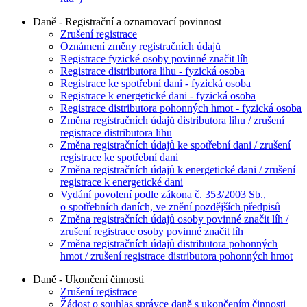
Daně - Registrační a oznamovací povinnost
Zrušení registrace
Oznámení změny registračních údajů
Registrace fyzické osoby povinné značit líh
Registrace distributora lihu - fyzická osoba
Registrace ke spotřební dani - fyzická osoba
Registrace k energetické dani - fyzická osoba
Registrace distributora pohonných hmot - fyzická osoba
Změna registračních údajů distributora lihu / zrušení
registrace distributora lihu
Změna registračních údajů ke spotřební dani / zrušení
registrace ke spotřební dani
Změna registračních údajů k energetické dani / zrušení
registrace k energetické dani
Vydání povolení podle zákona č. 353/2003 Sb.,
o spotřebních daních, ve znění pozdějších předpisů
Změna registračních údajů osoby povinné značit líh /
zrušení registrace osoby povinné značit líh
Změna registračních údajů distributora pohonných
hmot / zrušení registrace distributora pohonných hmot
Daně - Ukončení činnosti
Zrušení registrace
Žádost o souhlas správce daně s ukončením činnosti