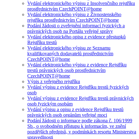
Vydání elektronického výpisu z Insolvenčního rejstříku
prostřednictvím CzechPOINT@home
Vydání elektronického výpisu z Živnostenského
rejstříku prostřednictvím CzechPOINT@home
Podání žádosti o zveřejnění informací fyzických a
právnických osob na Portálu veřejné správy
Vydání elektronického opisu z evidence přestupků
Rejstříku trestů
Vydání elektronického výpisu ze Seznamu
kvalifikovaných dodavatelů prostřednictvím
CzechPOINT@home
Vydání elektronického výpisu z evidence Rejstříku
trestů právnických osob prostřednictvím
CzechPOINT@home
Výpis z veřejného rejstříku
Vydání výpisu z evidence Rejstříku trestů fyzických
osob
Vydání výpisu z evidence Rejstříku trestů právnických
osob fyzickým osobám
Vydání výpisu a opisu z evidence Rejstříku trestů
právnických osob orgánům veřejné moci
Podání žádosti o informace podle zákona č. 106/1999
Sb., o svobodném přístupu k informacím, ve znění
pozdějších předpisů, v podmínkách resortu Ministerstva
spravedlnosti