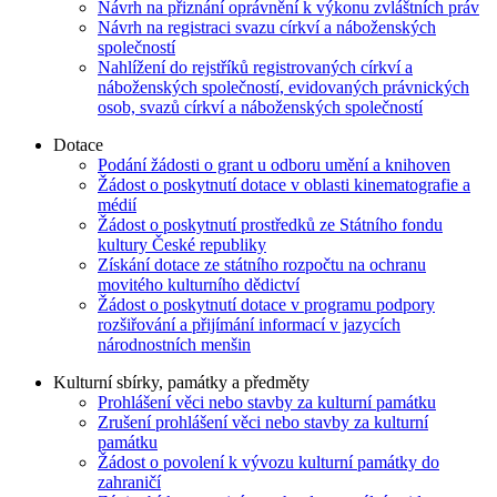
Návrh na přiznání oprávnění k výkonu zvláštních práv
Návrh na registraci svazu církví a náboženských
společností
Nahlížení do rejstříků registrovaných církví a
náboženských společností, evidovaných právnických
osob, svazů církví a náboženských společností
Dotace
Podání žádosti o grant u odboru umění a knihoven
Žádost o poskytnutí dotace v oblasti kinematografie a
médií
Žádost o poskytnutí prostředků ze Státního fondu
kultury České republiky
Získání dotace ze státního rozpočtu na ochranu
movitého kulturního dědictví
Žádost o poskytnutí dotace v programu podpory
rozšiřování a přijímání informací v jazycích
národnostních menšin
Kulturní sbírky, památky a předměty
Prohlášení věci nebo stavby za kulturní památku
Zrušení prohlášení věci nebo stavby za kulturní
památku
Žádost o povolení k vývozu kulturní památky do
zahraničí