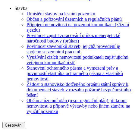
Stavba
Umístění stavby na lesním pozemku
Občan a pořizování územních a regulačních plánů
Připojení nemovitosti na pozemní komunikaci (zřízení
sjezdu)
Povinnost zajistit zpracování průkazu energetické
náročnosti budovy (průkaz)
Povinnost stavebníků staveb, jejichž provedení je
spojeno se zemními pracemi
Využívání cizích nemovitostí podnikateli zajišťujícími
veřejnou komunikační síť
Stanovení ochranného pásma a vymezení práv a
povinností vlastníka ochranného pásma a vlastníků
nemovitostí
Žádost o stanovisko dotčeného orgánu státní správy k
dokumentaci staveb v rozsahu požárně bezpečnostního
řešení
Občan a územní plán (resp. regulační plán) při koupi
nemovitosti a přípravě výstavby nebo jiném záměru na
využití pozemku
Cestování