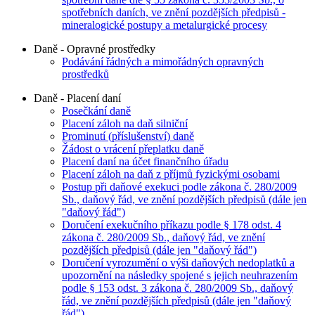
spotřebních daních, ve znění pozdějších předpisů -
mineralogické postupy a metalurgické procesy
Daně - Opravné prostředky
Podávání řádných a mimořádných opravných
prostředků
Daně - Placení daní
Posečkání daně
Placení záloh na daň silniční
Prominutí (příslušenství) daně
Žádost o vrácení přeplatku daně
Placení daní na účet finančního úřadu
Placení záloh na daň z příjmů fyzickými osobami
Postup při daňové exekuci podle zákona č. 280/2009
Sb., daňový řád, ve znění pozdějších předpisů (dále jen
"daňový řád")
Doručení exekučního příkazu podle § 178 odst. 4
zákona č. 280/2009 Sb., daňový řád, ve znění
pozdějších předpisů (dále jen "daňový řád")
Doručení vyrozumění o výši daňových nedoplatků a
upozornění na následky spojené s jejich neuhrazením
podle § 153 odst. 3 zákona č. 280/2009 Sb., daňový
řád, ve znění pozdějších předpisů (dále jen "daňový
řád")