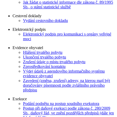
Jak žádat o statistické informace dle zákona č. 89/1995
Sb., o státní statistické službě
Cestovní doklady
Vydání cestovního dokladu
Elektronický podpis
Elektronický podpis pro komunikaci s orgány veřejné
moci
Evidence obyvatel
Hlášení trvalého pobytu
Ukončení trvalého pobytu
Zrušení údaje o místu trvalého pobytu
Zprostředkování kontaktu
Výdej údajů z agendového informačního systému
evidence obyvatel
Zavedení (změna, zrušení) adresy, na kterou mají být
doručovány písemnosti podle zvláštního právního
předpisu
Exekuce
Podání podnětu na postup soudního exekutora
Postup při daňové exekuci podle zákona č. 280/2009
Sb., daňový řád, ve znění pozdějších předpisů (dále jen