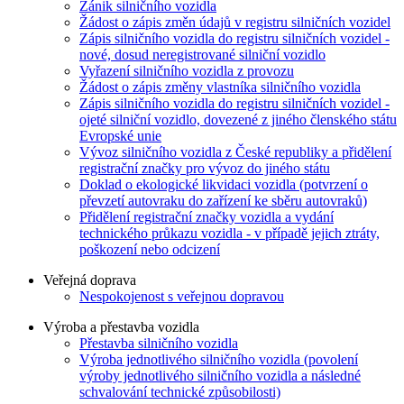
Zánik silničního vozidla
Žádost o zápis změn údajů v registru silničních vozidel
Zápis silničního vozidla do registru silničních vozidel -
nové, dosud neregistrované silniční vozidlo
Vyřazení silničního vozidla z provozu
Žádost o zápis změny vlastníka silničního vozidla
Zápis silničního vozidla do registru silničních vozidel -
ojeté silniční vozidlo, dovezené z jiného členského státu
Evropské unie
Vývoz silničního vozidla z České republiky a přidělení
registrační značky pro vývoz do jiného státu
Doklad o ekologické likvidaci vozidla (potvrzení o
převzetí autovraku do zařízení ke sběru autovraků)
Přidělení registrační značky vozidla a vydání
technického průkazu vozidla - v případě jejich ztráty,
poškození nebo odcizení
Veřejná doprava
Nespokojenost s veřejnou dopravou
Výroba a přestavba vozidla
Přestavba silničního vozidla
Výroba jednotlivého silničního vozidla (povolení
výroby jednotlivého silničního vozidla a následné
schvalování technické způsobilosti)