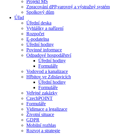
Projekt MŠ
Zpracování dPP,varovný a výstražný systém
Spolkový dům
Úřad
Úřední deska
Vyhlášky a nařízení
Rozpočet
E-podatelna
Úřední hodiny
Povinné informace
Odpadové hospodářství
Úřední hodiny
Formuláře
Vodovod a kanalizace
Hřbitov ve Zdislavicích
Úřední hodiny
Formuláře
Veřejné zakázky
CzechPOINT
Formuláře
Vidimace a legalizace
Životní situace
GDPR
Mobilní rozhlas
Rozvoj a strategie