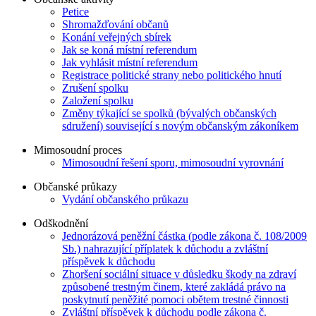
Petice
Shromažďování občanů
Konání veřejných sbírek
Jak se koná místní referendum
Jak vyhlásit místní referendum
Registrace politické strany nebo politického hnutí
Zrušení spolku
Založení spolku
Změny týkající se spolků (bývalých občanských
sdružení) související s novým občanským zákoníkem
Mimosoudní proces
Mimosoudní řešení sporu, mimosoudní vyrovnání
Občanské průkazy
Vydání občanského průkazu
Odškodnění
Jednorázová peněžní částka (podle zákona č. 108/2009
Sb.) nahrazující příplatek k důchodu a zvláštní
příspěvek k důchodu
Zhoršení sociální situace v důsledku škody na zdraví
způsobené trestným činem, které zakládá právo na
poskytnutí peněžité pomoci obětem trestné činnosti
Zvláštní příspěvek k důchodu podle zákona č.