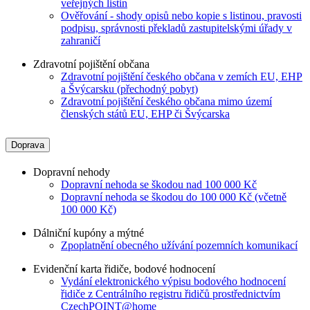
veřejných listin
Ověřování - shody opisů nebo kopie s listinou, pravosti
podpisu, správnosti překladů zastupitelskými úřady v
zahraničí
Zdravotní pojištění občana
Zdravotní pojištění českého občana v zemích EU, EHP
a Švýcarsku (přechodný pobyt)
Zdravotní pojištění českého občana mimo území
členských států EU, EHP či Švýcarska
Doprava
Dopravní nehody
Dopravní nehoda se škodou nad 100 000 Kč
Dopravní nehoda se škodou do 100 000 Kč (včetně
100 000 Kč)
Dálniční kupóny a mýtné
Zpoplatnění obecného užívání pozemních komunikací
Evidenční karta řidiče, bodové hodnocení
Vydání elektronického výpisu bodového hodnocení
řidiče z Centrálního registru řidičů prostřednictvím
CzechPOINT@home