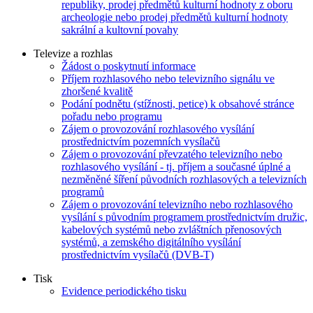
republiky, prodej předmětů kulturní hodnoty z oboru
archeologie nebo prodej předmětů kulturní hodnoty
sakrální a kultovní povahy
Televize a rozhlas
Žádost o poskytnutí informace
Příjem rozhlasového nebo televizního signálu ve
zhoršené kvalitě
Podání podnětu (stížnosti, petice) k obsahové stránce
pořadu nebo programu
Zájem o provozování rozhlasového vysílání
prostřednictvím pozemních vysílačů
Zájem o provozování převzatého televizního nebo
rozhlasového vysílání - tj. příjem a současné úplné a
nezměněné šíření původních rozhlasových a televizních
programů
Zájem o provozování televizního nebo rozhlasového
vysílání s původním programem prostřednictvím družic,
kabelových systémů nebo zvláštních přenosových
systémů, a zemského digitálního vysílání
prostřednictvím vysílačů (DVB-T)
Tisk
Evidence periodického tisku