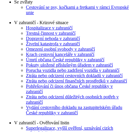
Se zvířaty
Cestování se psy, kočkami a fretkami v rámci Evropské
unie
V zahraničí - Krizové situace
Hospitalizace v zahraničí
Trestná činnost v zahraničí
Dopravní nehoda v zahraničí
Živelní katastrofa v zahraničí
Omezení osobní svobody v zahraničí
Krach cestovní kanceláře v zahraničí
Úmrtí občana České republiky v zahraničí
Pokuty uložené příslušným úřadem v zahraničí
Porucha vozidla nebo zadržení vozidla v zahraničí
Ztráta nebo odcizení cestovních dokladů v zahraničí
Ztráta nebo odcizení finančních prostředků v zahraničí
Pohřešování či únos občana České republiky v
zahraničí
Ztráta nebo odcizení důležitých osobních potřeb v
zahraničí
Vydání cestovního dokladu na zastupitelském úřadu
České republiky v zahraničí
V zahraničí - Ověřování listin
Superlegalizace, vyšší ověření, uznávání cizích