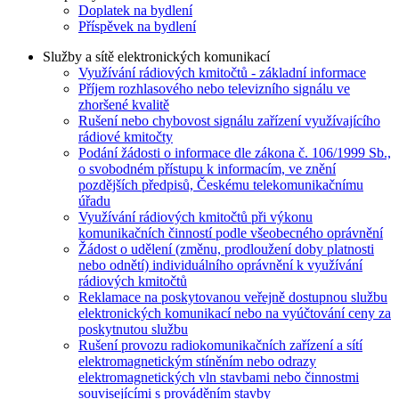
Doplatek na bydlení
Příspěvek na bydlení
Služby a sítě elektronických komunikací
Využívání rádiových kmitočtů - základní informace
Příjem rozhlasového nebo televizního signálu ve
zhoršené kvalitě
Rušení nebo chybovost signálu zařízení využívajícího
rádiové kmitočty
Podání žádosti o informace dle zákona č. 106/1999 Sb.,
o svobodném přístupu k informacím, ve znění
pozdějších předpisů, Českému telekomunikačnímu
úřadu
Využívání rádiových kmitočtů při výkonu
komunikačních činností podle všeobecného oprávnění
Žádost o udělení (změnu, prodloužení doby platnosti
nebo odnětí) individuálního oprávnění k využívání
rádiových kmitočtů
Reklamace na poskytovanou veřejně dostupnou službu
elektronických komunikací nebo na vyúčtování ceny za
poskytnutou službu
Rušení provozu radiokomunikačních zařízení a sítí
elektromagnetickým stíněním nebo odrazy
elektromagnetických vln stavbami nebo činnostmi
souvisejícími s prováděním stavby