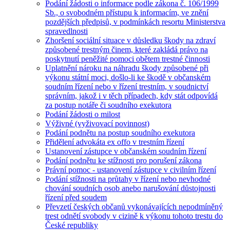
Podání žádosti o informace podle zákona č. 106/1999
Sb., o svobodném přístupu k informacím, ve znění
pozdějších předpisů, v podmínkách resortu Ministerstva
spravedlnosti
Zhoršení sociální situace v důsledku škody na zdraví
způsobené trestným činem, které zakládá právo na
poskytnutí peněžité pomoci obětem trestné činnosti
Uplatnění nároku na náhradu škody způsobené při
výkonu státní moci, došlo-li ke škodě v občanském
soudním řízení nebo v řízení trestním, v soudnictví
správním, jakož i v těch případech, kdy stát odpovídá
za postup notáře či soudního exekutora
Podání žádosti o milost
Výživné (vyživovací povinnost)
Podání podnětu na postup soudního exekutora
Přidělení advokáta ex offo v trestním řízení
Ustanovení zástupce v občanském soudním řízení
Podání podnětu ke stížnosti pro porušení zákona
Právní pomoc - ustanovení zástupce v civilním řízení
Podání stížnosti na průtahy v řízení nebo nevhodné
chování soudních osob anebo narušování důstojnosti
řízení před soudem
Převzetí českých občanů vykonávajících nepodmíněný
trest odnětí svobody v cizině k výkonu tohoto trestu do
České republiky