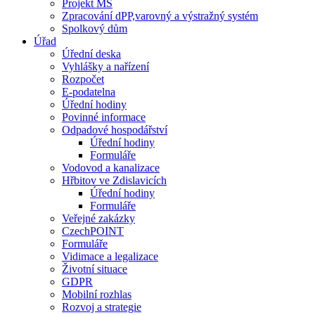
Projekt MŠ
Zpracování dPP,varovný a výstražný systém
Spolkový dům
Úřad
Úřední deska
Vyhlášky a nařízení
Rozpočet
E-podatelna
Úřední hodiny
Povinné informace
Odpadové hospodářství
Úřední hodiny
Formuláře
Vodovod a kanalizace
Hřbitov ve Zdislavicích
Úřední hodiny
Formuláře
Veřejné zakázky
CzechPOINT
Formuláře
Vidimace a legalizace
Životní situace
GDPR
Mobilní rozhlas
Rozvoj a strategie