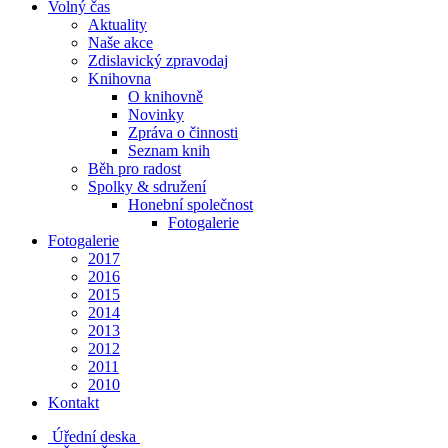
Volný čas
Aktuality
Naše akce
Zdislavický zpravodaj
Knihovna
O knihovně
Novinky
Zpráva o činnosti
Seznam knih
Běh pro radost
Spolky & sdružení
Honební společnost
Fotogalerie
Fotogalerie
2017
2016
2015
2014
2013
2012
2011
2010
Kontakt
Úřední deska