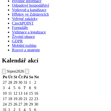
Povinné informace
Odpadové hospodářství
Vodovod a kanalizace
Hřbitov ve Zdislavicích
Veřejné zakázky
CzechPOINT
Formuláře
Vidimace a legalizace
Životní situace
GDPR
Mobilní rozhlas
Rozvoj a strategie
Kalendář akcí
Srpen
2026
Po
Út
St
Čt
Pá
So
Ne
27
28
29
30
31
1
2
3
4
5
6
7
8
9
10
11
12
13
14
15
16
17
18
19
20
21
22
23
24
25
26
27
28
29
30
31
1
2
3
4
5
6