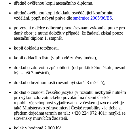
úředně ověřenou kopii atestačního diplomu,
úředně ověřenou kopii dokladu osvědčující konformitu
vzdělání, popř. nabytá práva dle
směrnice 2005/36/ES
,
potvrzení o délce odborné praxe (seznam výkonů a praxe pro
daný obor je nutné doložit v případě, že žadatel získal pouze
atestační diplom 1. stupně),
kopii dokladu totožnosti,
kopii oddacího listu (v případě změny jména),
doklad o zdravotní způsobilosti (od praktického lékaře, nesmí
být starší 3 měsíců),
doklad o bezúhonnosti (nesmí být starší 3 měsíců),
doklad o znalosti českého jazyka (v rozsahu nezbytně nutném
pro výkon zdravotnického povolání na území České
republiky); schopnost vyjadřovat se v českém jazyce ověřuje
také Ministerstvo zdravotnictví České republiky - je třeba si
předem dojednat termín na tel.: +420 224 972 401); netýká se
slovensky mluvících žadatelů,
kolek v hodnotě 2 000 Kč.