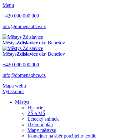
Menu
+420 000 000 000
info@domenaobce.cz
Městys
Zdislavice
okr. Benešov
Městys
Zdislavice
okr. Benešov
+420 000 000 000
info@domenaobce.cz
Mapa webu
Vytisknout
Městys
Historie
ZŠ a MŠ
Letecký snímek
Územní plán
Mapy městyse
Kontejner na sběr použitého textilu