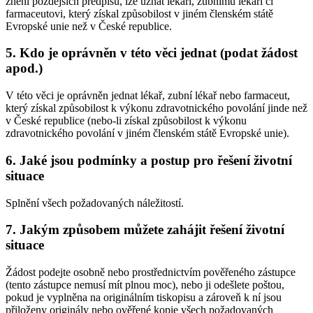
znění pozdějších předpisů, lze uznat lékaři, zubnímu lékaři či
farmaceutovi, který získal způsobilost v jiném členském státě
Evropské unie než v České republice.
5. Kdo je oprávněn v této věci jednat (podat žádost
apod.)
V této věci je oprávněn jednat lékař, zubní lékař nebo farmaceut,
který získal způsobilost k výkonu zdravotnického povolání jinde než
v České republice (nebo-li získal způsobilost k výkonu
zdravotnického povolání v jiném členském státě Evropské unie).
6. Jaké jsou podmínky a postup pro řešení životní
situace
Splnění všech požadovaných náležitostí.
7. Jakým způsobem můžete zahájit řešení životní
situace
Žádost podejte osobně nebo prostřednictvím pověřeného zástupce
(tento zástupce nemusí mít plnou moc), nebo ji odešlete poštou,
pokud je vyplněna na originálním tiskopisu a zároveň k ní jsou
přiloženy originály nebo ověřené kopie všech požadovaných