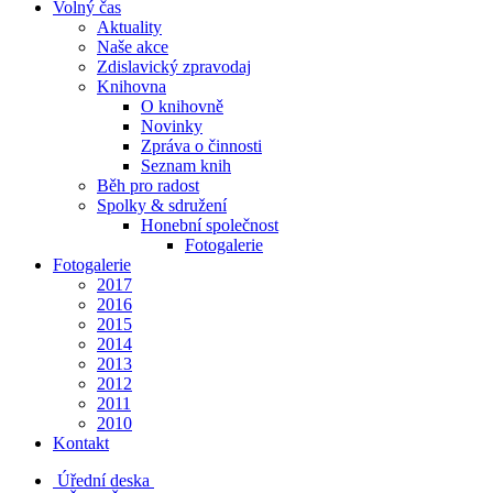
Volný čas
Aktuality
Naše akce
Zdislavický zpravodaj
Knihovna
O knihovně
Novinky
Zpráva o činnosti
Seznam knih
Běh pro radost
Spolky & sdružení
Honební společnost
Fotogalerie
Fotogalerie
2017
2016
2015
2014
2013
2012
2011
2010
Kontakt
Úřední deska