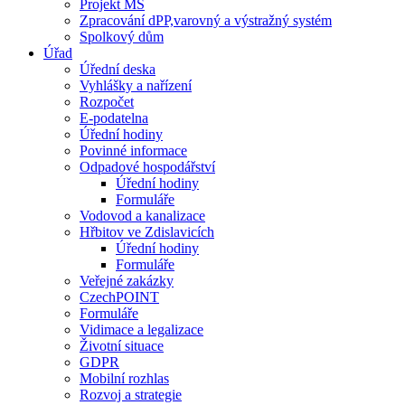
Projekt MŠ
Zpracování dPP,varovný a výstražný systém
Spolkový dům
Úřad
Úřední deska
Vyhlášky a nařízení
Rozpočet
E-podatelna
Úřední hodiny
Povinné informace
Odpadové hospodářství
Úřední hodiny
Formuláře
Vodovod a kanalizace
Hřbitov ve Zdislavicích
Úřední hodiny
Formuláře
Veřejné zakázky
CzechPOINT
Formuláře
Vidimace a legalizace
Životní situace
GDPR
Mobilní rozhlas
Rozvoj a strategie