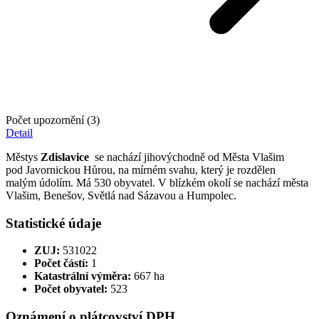
Počet upozornění (3)
Detail
Městys
Zdislavice
se nachází jihovýchodně od Města Vlašim
pod Javornickou Hůrou, na mírném svahu, který je rozdělen
malým údolím. Má 530 obyvatel. V blízkém okolí se nachází města
Vlašim, Benešov, Světlá nad Sázavou a Humpolec.
Statistické údaje
ZUJ:
531022
Počet částí:
1
Katastrální výměra:
667 ha
Počet obyvatel:
523
Oznámení o plátcovství DPH