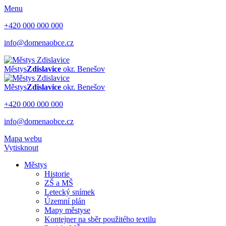
Menu
+420 000 000 000
info@domenaobce.cz
Městys
Zdislavice
okr. Benešov
Městys
Zdislavice
okr. Benešov
+420 000 000 000
info@domenaobce.cz
Mapa webu
Vytisknout
Městys
Historie
ZŠ a MŠ
Letecký snímek
Územní plán
Mapy městyse
Kontejner na sběr použitého textilu