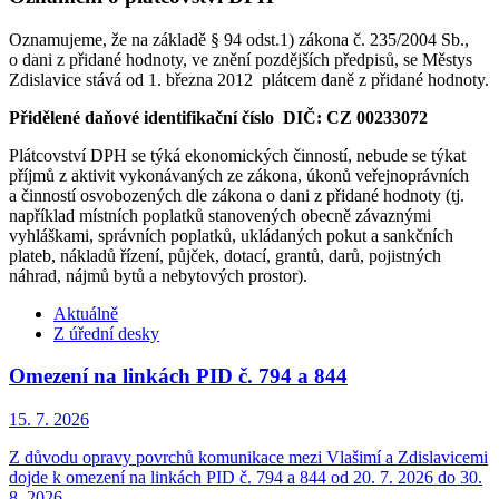
Oznamujeme, že na základě § 94 odst.1) zákona č. 235/2004 Sb.,
o dani z přidané hodnoty, ve znění pozdějších předpisů, se Městys
Zdislavice stává od 1. března 2012 plátcem daně z přidané hodnoty.
Přidělené daňové identifikační číslo DIČ: CZ 00233072
Plátcovství DPH se týká ekonomických činností, nebude se týkat
příjmů z aktivit vykonávaných ze zákona, úkonů veřejnoprávních
a činností osvobozených dle zákona o dani z přidané hodnoty (tj.
například místních poplatků stanovených obecně závaznými
vyhláškami, správních poplatků, ukládaných pokut a sankčních
plateb, nákladů řízení, půjček, dotací, grantů, darů, pojistných
náhrad, nájmů bytů a nebytových prostor).
Aktuálně
Z úřední desky
Omezení na linkách PID č. 794 a 844
15. 7.
2026
Z důvodu opravy povrchů komunikace mezi Vlašimí a Zdislavicemi
dojde k omezení na linkách PID č. 794 a 844 od 20. 7. 2026 do 30.
8. 2026.