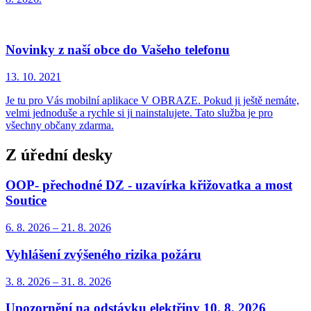
Novinky z naší obce do Vašeho telefonu
13. 10.
2021
Je tu pro Vás mobilní aplikace V OBRAZE. Pokud ji ještě nemáte,
velmi jednoduše a rychle si ji nainstalujete. Tato služba je pro
všechny občany zdarma.
Z úřední desky
OOP- přechodné DZ - uzavírka křižovatka a most
Soutice
6. 8.
2026
–
21. 8.
2026
Vyhlášení zvýšeného rizika požáru
3. 8.
2026
–
31. 8.
2026
Upozornění na odstávku elektřiny 10. 8. 2026