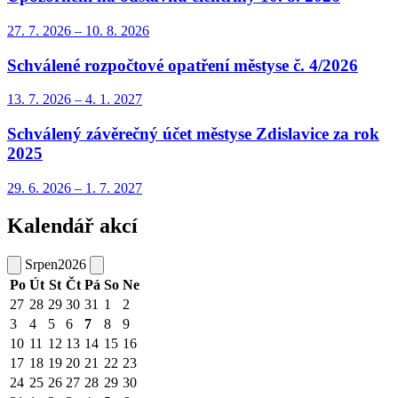
27. 7.
2026
–
10. 8.
2026
Schválené rozpočtové opatření městyse č. 4/2026
13. 7.
2026
–
4. 1.
2027
Schválený závěrečný účet městyse Zdislavice za rok
2025
29. 6.
2026
–
1. 7.
2027
Kalendář akcí
Srpen
2026
Po
Út
St
Čt
Pá
So
Ne
27
28
29
30
31
1
2
3
4
5
6
7
8
9
10
11
12
13
14
15
16
17
18
19
20
21
22
23
24
25
26
27
28
29
30