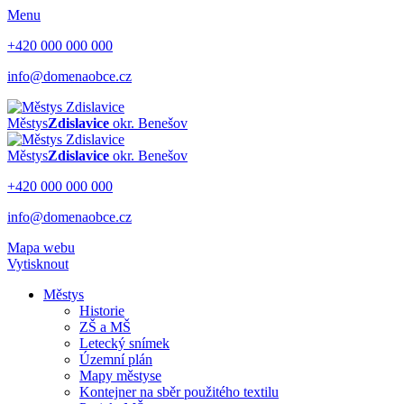
Menu
+420 000 000 000
info@domenaobce.cz
Městys
Zdislavice
okr. Benešov
Městys
Zdislavice
okr. Benešov
+420 000 000 000
info@domenaobce.cz
Mapa webu
Vytisknout
Městys
Historie
ZŠ a MŠ
Letecký snímek
Územní plán
Mapy městyse
Kontejner na sběr použitého textilu