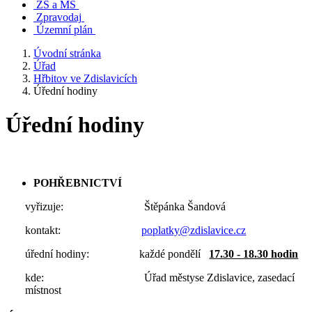
ZŠ a MŠ
Zpravodaj
Územní plán
Úvodní stránka
Úřad
Hřbitov ve Zdislavicích
Úřední hodiny
Úřední hodiny
POHŘEBNICTVÍ
vyřizuje: Štěpánka Šandová
kontakt:
poplatky@zdislavice.cz
úřední hodiny: každé pondělí
17.30 - 18.30 hodin
kde: Úřad městyse Zdislavice, zasedací
místnost