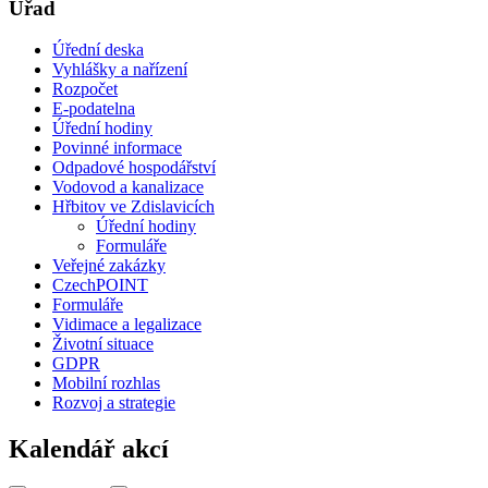
Úřad
Úřední deska
Vyhlášky a nařízení
Rozpočet
E-podatelna
Úřední hodiny
Povinné informace
Odpadové hospodářství
Vodovod a kanalizace
Hřbitov ve Zdislavicích
Úřední hodiny
Formuláře
Veřejné zakázky
CzechPOINT
Formuláře
Vidimace a legalizace
Životní situace
GDPR
Mobilní rozhlas
Rozvoj a strategie
Kalendář akcí