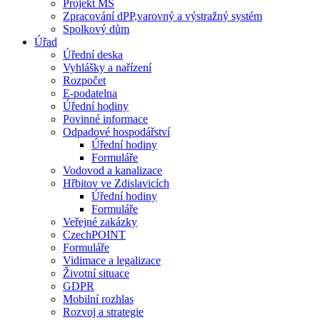
Projekt MŠ
Zpracování dPP,varovný a výstražný systém
Spolkový dům
Úřad
Úřední deska
Vyhlášky a nařízení
Rozpočet
E-podatelna
Úřední hodiny
Povinné informace
Odpadové hospodářství
Úřední hodiny
Formuláře
Vodovod a kanalizace
Hřbitov ve Zdislavicích
Úřední hodiny
Formuláře
Veřejné zakázky
CzechPOINT
Formuláře
Vidimace a legalizace
Životní situace
GDPR
Mobilní rozhlas
Rozvoj a strategie