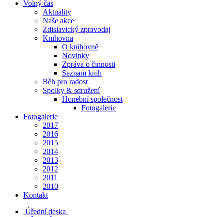
Volný čas
Aktuality
Naše akce
Zdislavický zpravodaj
Knihovna
O knihovně
Novinky
Zpráva o činnosti
Seznam knih
Běh pro radost
Spolky & sdružení
Honební společnost
Fotogalerie
Fotogalerie
2017
2016
2015
2014
2013
2012
2011
2010
Kontakt
Úřední deska