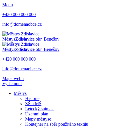
Menu
+420 000 000 000
info@domenaobce.cz
Městys
Zdislavice
okr. Benešov
Městys
Zdislavice
okr. Benešov
+420 000 000 000
info@domenaobce.cz
Mapa webu
Vytisknout
Městys
Historie
ZŠ a MŠ
Letecký snímek
Územní plán
Mapy městyse
Kontejner na sběr použitého textilu