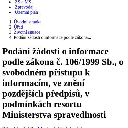
ZŠ a MŠ
Zpravodaj
Územní plán
Úvodní stránka
Úřad
Životní situace
Podání žádosti o informace podle zákona...
Podání žádosti o informace
podle zákona č. 106/1999 Sb., o
svobodném přístupu k
informacím, ve znění
pozdějších předpisů, v
podmínkách resortu
Ministerstva spravedlnosti