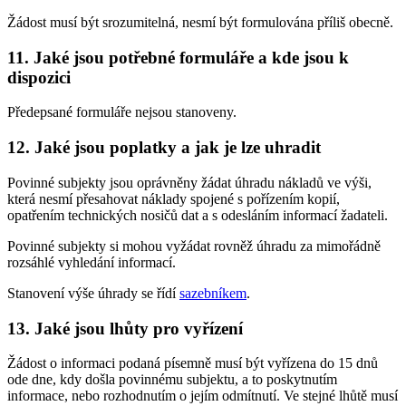
Žádost musí být srozumitelná, nesmí být formulována příliš obecně.
11. Jaké jsou potřebné formuláře a kde jsou k
dispozici
Předepsané formuláře nejsou stanoveny.
12. Jaké jsou poplatky a jak je lze uhradit
Povinné subjekty jsou oprávněny žádat úhradu nákladů ve výši,
která nesmí přesahovat náklady spojené s pořízením kopií,
opatřením technických nosičů dat a s odesláním informací žadateli.
Povinné subjekty si mohou vyžádat rovněž úhradu za mimořádně
rozsáhlé vyhledání informací.
Stanovení výše úhrady se řídí
sazebníkem
.
13. Jaké jsou lhůty pro vyřízení
Žádost o informaci podaná písemně musí být vyřízena do 15 dnů
ode dne, kdy došla povinnému subjektu, a to poskytnutím
informace, nebo rozhodnutím o jejím odmítnutí. Ve stejné lhůtě musí