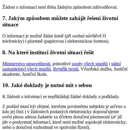
Žádost o informaci není třeba žádným způsobem zdůvodňovat.
7. Jakým způsobem můžete zahájit řešení životní
situace
O informaci je možné žádat ústně (při osobní návštěvě či
telefonicky) i písemně (papírovou i elektronickou formou).
8. Na které instituci životní situaci řešit
Ministerstvo spravedlnosti
, jednotlivé
soudy všech stupňů
i
státní
zastupitelství všech stupňů
,
Rejstřík trestů
, Vězeňská služba, Justiční
akademie, Justiční škola.
10. Jaké doklady je nutné mít s sebou
K žádosti o informaci se nepřikládají žádné doklady a podklady.
Z podání musí být zřejmé, kterému povinnému subjektu je určeno a
kdo jej činí; i v žádostech podaných elektronicky doporučujeme
uvést plnou adresu žadatele za účelem doručení písemností (ať již
jde o poskytnutí informací, které není možné uspokojit elektronicky,
nebo o doručení rozhodnutí ve správním řízení).