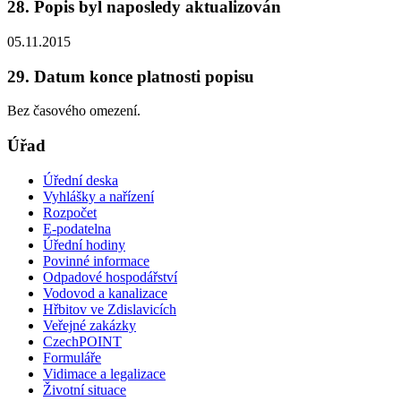
28. Popis byl naposledy aktualizován
05.11.2015
29. Datum konce platnosti popisu
Bez časového omezení.
Úřad
Úřední deska
Vyhlášky a nařízení
Rozpočet
E-podatelna
Úřední hodiny
Povinné informace
Odpadové hospodářství
Vodovod a kanalizace
Hřbitov ve Zdislavicích
Veřejné zakázky
CzechPOINT
Formuláře
Vidimace a legalizace
Životní situace