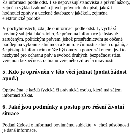
Za informaci podle odst. 1 se nepovažují stanoviska a právní názory,
zejména výklad zákonů a jiných právních předpisů, jakož i
hodnotící zprávy a ucelené databáze v jakékoli, zejména
elektronické podobě.
V pochybnostech, zda jde o informaci podle odst. 1, vychází
povinný subjekt také z toho, že právo na informace je ústavně
zaručeným, politickým právem, jehož prostřednictvím se občané
podílejí na výkonu státní moci a kontrole činnosti státních orgánů, a
že přístup k informacím může být omezen pouze zákonem, je-li to
nezbytné pro ochranu práv a svobod druhých, bezpečnost státu,
veřejnou bezpečnost, ochranu veřejného zdraví a mravnosti.
5. Kdo je oprávněn v této věci jednat (podat žádost
apod.)
Oprávněna je každá fyzická či právnická osoba, která má zájem
informaci získat.
6. Jaké jsou podmínky a postup pro řešení životní
situace
Podání žádosti o informaci povinnému subjektu, v jehož působnosti
je daná informace.