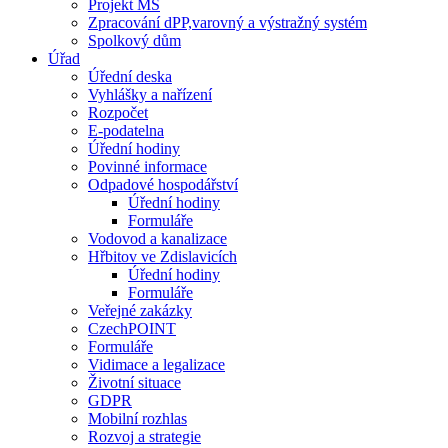
Projekt MŠ
Zpracování dPP,varovný a výstražný systém
Spolkový dům
Úřad
Úřední deska
Vyhlášky a nařízení
Rozpočet
E-podatelna
Úřední hodiny
Povinné informace
Odpadové hospodářství
Úřední hodiny
Formuláře
Vodovod a kanalizace
Hřbitov ve Zdislavicích
Úřední hodiny
Formuláře
Veřejné zakázky
CzechPOINT
Formuláře
Vidimace a legalizace
Životní situace
GDPR
Mobilní rozhlas
Rozvoj a strategie