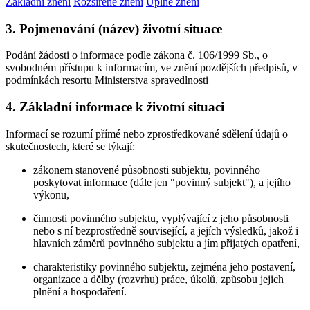
Základní znění
Rozšířené znění
Úplné znění
3. Pojmenování (název) životní situace
Podání žádosti o informace podle zákona č. 106/1999 Sb., o
svobodném přístupu k informacím, ve znění pozdějších předpisů, v
podmínkách resortu Ministerstva spravedlnosti
4. Základní informace k životní situaci
Informací se rozumí přímé nebo zprostředkované sdělení údajů o
skutečnostech, které se týkají:
zákonem stanovené působnosti subjektu, povinného
poskytovat informace (dále jen "povinný subjekt"), a jejího
výkonu,
činnosti povinného subjektu, vyplývající z jeho působnosti
nebo s ní bezprostředně související, a jejích výsledků, jakož i
hlavních záměrů povinného subjektu a jím přijatých opatření,
charakteristiky povinného subjektu, zejména jeho postavení,
organizace a dělby (rozvrhu) práce, úkolů, způsobu jejich
plnění a hospodaření.