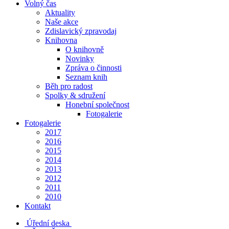
Volný čas
Aktuality
Naše akce
Zdislavický zpravodaj
Knihovna
O knihovně
Novinky
Zpráva o činnosti
Seznam knih
Běh pro radost
Spolky & sdružení
Honební společnost
Fotogalerie
Fotogalerie
2017
2016
2015
2014
2013
2012
2011
2010
Kontakt
Úřední deska