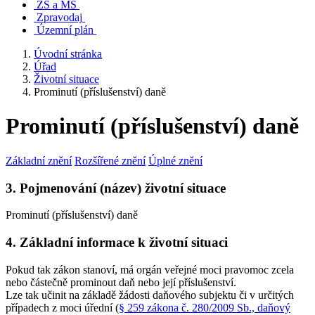
ZŠ a MŠ
Zpravodaj
Územní plán
Úvodní stránka
Úřad
Životní situace
Prominutí (příslušenství) daně
Prominutí (příslušenství) daně
Základní znění
Rozšířené znění
Úplné znění
3. Pojmenování (název) životní situace
Prominutí (příslušenství) daně
4. Základní informace k životní situaci
Pokud tak zákon stanoví, má orgán veřejné moci pravomoc zcela
nebo částečně prominout daň nebo její příslušenství.
Lze tak učinit na základě žádosti daňového subjektu či v určitých
případech z moci úřední (
§ 259 zákona č. 280/2009 Sb., daňový