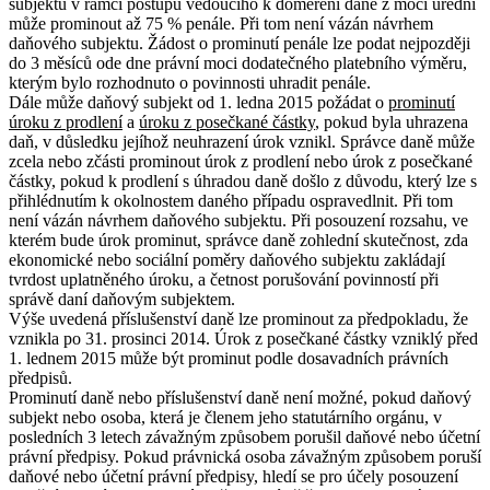
subjektu v rámci postupu vedoucího k doměření daně z moci úřední
může prominout až 75 % penále. Při tom není vázán návrhem
daňového subjektu. Žádost o prominutí penále lze podat nejpozději
do 3 měsíců ode dne právní moci dodatečného platebního výměru,
kterým bylo rozhodnuto o povinnosti uhradit penále.
Dále může daňový subjekt od 1. ledna 2015 požádat o
prominutí
úroku z prodlení
a
úroku z posečkané částky
, pokud byla uhrazena
daň, v důsledku jejíhož neuhrazení úrok vznikl. Správce daně může
zcela nebo zčásti prominout úrok z prodlení nebo úrok z posečkané
částky, pokud k prodlení s úhradou daně došlo z důvodu, který lze s
přihlédnutím k okolnostem daného případu ospravedlnit. Při tom
není vázán návrhem daňového subjektu. Při posouzení rozsahu, ve
kterém bude úrok prominut, správce daně zohlední skutečnost, zda
ekonomické nebo sociální poměry daňového subjektu zakládají
tvrdost uplatněného úroku, a četnost porušování povinností při
správě daní daňovým subjektem.
Výše uvedená příslušenství daně lze prominout za předpokladu, že
vznikla po 31. prosinci 2014. Úrok z posečkané částky vzniklý před
1. lednem 2015 může být prominut podle dosavadních právních
předpisů.
Prominutí daně nebo příslušenství daně není možné, pokud daňový
subjekt nebo osoba, která je členem jeho statutárního orgánu, v
posledních 3 letech závažným způsobem porušil daňové nebo účetní
právní předpisy. Pokud právnická osoba závažným způsobem poruší
daňové nebo účetní právní předpisy, hledí se pro účely posouzení