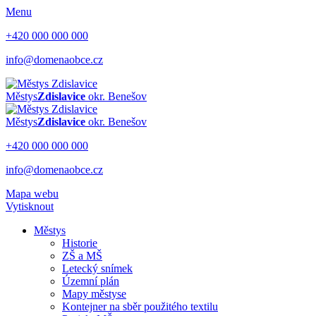
Menu
+420 000 000 000
info@domenaobce.cz
Městys
Zdislavice
okr. Benešov
Městys
Zdislavice
okr. Benešov
+420 000 000 000
info@domenaobce.cz
Mapa webu
Vytisknout
Městys
Historie
ZŠ a MŠ
Letecký snímek
Územní plán
Mapy městyse
Kontejner na sběr použitého textilu