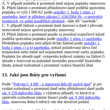
A. V případě podnětu k prominutí daně nejsou poplatky stanoveny.
B. Přijetí žádosti o prominutí příslušenství daně podléhá správnímu
poplatku ve výši 1 000 Kč podle
položky 1, bodu 1 písm. c)
sazebníku, který je přílohou zákona č. 634/2004 Sb., o správních
poplatcích, ve znění pozdějších předpisů
- dále též "sazebník".
C. V případě žádosti o prominutí daně darovací a daně z převodu
nemovitostí nejsou správní poplatky stanoveny.
D. Přijetí žádosti o prominutí penále za porušení rozpočtové kázně
podléhá správnímu poplatku podle
položky 1 písm. c) sazebníku
.
Předmětem poplatku není přijetí těchto žádostí podle
položky 1,
bodu 1 písm. c) a g) sazebníku
, pokud požadovaná úleva činí
trojnásobek nebo méně než trojnásobek stanovené sazby poplatku.
Poplatek lze uhradit např. vylepením kolkové známky na žádost či
uhradit v hotovosti na pokladně územního pracoviště finančního
úřadu, pokud rozhodnutí o prominutí vydává finanční úřad.
13. Jaké jsou lhůty pro vyřízení
Podle "
Pokynu č. 4 MF - o stanovení lhůt při správě daní
" je pro
vydání rozhodnutí o prominutí daně nebo příslušenství daně podle
ust. § 259 daňového řádu
, s výjimkou případů, ve kterých je
oprávněn rozhodnout ministr financí podle
ust. § 260 daňového
řádu
, stanovena lhůta 6 měsíců ode dne doručení podání.