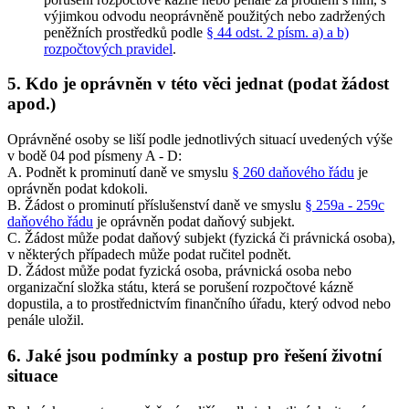
výjimkou odvodu neoprávněně použitých nebo zadržených
peněžních prostředků podle
§ 44 odst. 2 písm. a) a b)
rozpočtových pravidel
.
5. Kdo je oprávněn v této věci jednat (podat žádost
apod.)
Oprávněné osoby se liší podle jednotlivých situací uvedených výše
v bodě 04 pod písmeny A - D:
A. Podnět k prominutí daně ve smyslu
§ 260 daňového řádu
je
oprávněn podat kdokoli.
B. Žádost o prominutí příslušenství daně ve smyslu
§ 259a - 259c
daňového řádu
je oprávněn podat daňový subjekt.
C. Žádost může podat daňový subjekt (fyzická či právnická osoba),
v některých případech může podat ručitel podnět.
D. Žádost může podat fyzická osoba, právnická osoba nebo
organizační složka státu, která se porušení rozpočtové kázně
dopustila, a to prostřednictvím finančního úřadu, který odvod nebo
penále uložil.
6. Jaké jsou podmínky a postup pro řešení životní
situace