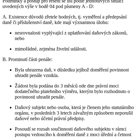
Podmínky a postup pro řešení se liší podle jednotlivých situací
uvedených výše v bodě 04 pod písmeny A - D:
A. Existence důvodů zřetele hodných, tj. vyměření a předepsání
daně či příslušenství daně, kde mají významnou úlohu:
nesrovnalosti vyplývající z uplatňování daňových zákonů,
nebo
mimořádné, zejména živelní události.
B. Prominutí části penále:
Byla uhrazena daň, v důsledku jejíhož doměření povinnost
uhradit penále vznikla.
Žádost byla podána do 3 měsíců ode dne právní moci
dodatečného platebního výměru, kterým bylo rozhodnuto o
povinnosti uhradit penále.
Daňový subjekt nebo osoba, která je členem jeho statutárního
orgánu, v posledních 3 letech závažným způsobem neporušil
daňové nebo účetní právní předpisy.
Posoudí se rozsah součinnosti daňového subjektu v rámci
postupu vedoucího k doměření daně z moci úřední a četnost