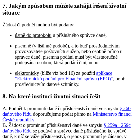
7. Jakým způsobem můžete zahájit řešení životní
situace
Žádost či podnět mohou být podány:
ústně do protokolu
u příslušného správce daně,
písemně (v listinné podobě)
, a to buď prostřednictvím
provozovatele poštovních služeb, nebo osobně přímo u
správce daně; písemná podání musí být vlastnoručně
podepsána osobou, která podání činí, nebo
elektronicky
(blíže viz bod 16) za použití
aplikace
"Elektronická podání pro Finanční správu (EPO)"
, popř.
prostřednictvím datové schránky.
8. Na které instituci životní situaci řešit
A. Podnět k prominutí daně či příslušenství daně ve smyslu
§ 260
daňového řádu
doporučujeme podat přímo na
Ministerstvo financí
České republiky
.
B. Žádost o prominutí příslušenství daně ve smyslu
§ 259a - 259c
daňového řádu
se podává u správce daně příslušného ke správě
daně, k níž se váže příslušenství, o jehož prominutí je žádáno, v