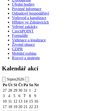
Úřední hodiny
Povinné informace
Odpadové hospodářství
Vodovod a kanalizace
Hřbitov ve Zdislavicích
Veřejné zakázky
CzechPOINT
Formuláře
Vidimace a legalizace
Životní situace
GDPR
Mobilní rozhlas
Rozvoj a strategie
Kalendář akcí
Srpen
2026
Po
Út
St
Čt
Pá
So
Ne
27
28
29
30
31
1
2
3
4
5
6
7
8
9
10
11
12
13
14
15
16
17
18
19
20
21
22
23