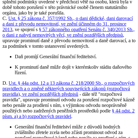
splnění podmínky uvedené v předchozí větě na osobu, která byla v
době tohoto porušení v této právnické osobě členem statutárního
orgánu, jako by je také porušila.
C.
Ust. § 25 zákona č. 357/1992 Sb., o dani dědické, dani darovací
a dani z převodu nemovitostí, ve znění účinném do 31. prosince
2013
, ve spojení s
§ 57 zákonného opatření Senátu č. 340/2013 Sb.,
o dani z nabytí nemovitých věcí, ve znění pozdějších předpisů
,
upravuje prominutí daně z převodu nemovitostí a daně darovací, a to
za podmínek v tomto ustanovení uvedených.
Daň promíjí Generální finanční ředitelství.
K prominutí daně může dojít v kterémkoliv stádiu daňového
řízení.
D.
Ust. § 44a odst. 12 a 13 zákona č. 218/2000 Sb., o rozpočtových
pravidlech a o změně některých souvisejících zákonů (rozpočtová
pravidla), ve znění pozdějších předpisů
- dále též "rozpočtová
pravidla", upravuje prominutí odvodu za porušení rozpočtové kázně
nebo penále za prodlení s ním, s výjimkou odvodu neoprávněně
použitých nebo zadržených peněžních prostředků podle
§ 44 odst. 2
písm. a) a b) rozpočtových pravidel
.
Generální finanční ředitelství může z důvodů hodných
zvláštního zřetele zcela nebo zčásti prominout odvod za
porušení rozpočtové kázně nebo penále za prodlení s ním, s