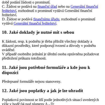
době podání žádosti o prominutí.
C. Žádost se podává na
finanční úřad
nebo na
Generální finanční
ředitelství
, rozhodnutí o prominutí vydává Generální finanční
ředitelství.
D. Žádost se podává
finančnímu úřadu
, rozhodnutí o prominutí
vydává
Generální finanční ředitelství
.
10. Jaké doklady je nutné mít s sebou
K žádosti, resp. k podnětu je třeba přiložit všechny doklady a
důkazní prostředky, které podporují tvrzení a důvody v podnětu
uváděné.
V případě osobního jednání je úřední osoba oprávněna požadovat
předložení průkazu totožnosti.
11. Jaké jsou potřebné formuláře a kde jsou k
dispozici
Předepsané formuláře nejsou stanoveny.
12. Jaké jsou poplatky a jak je lze uhradit
Poplatková povinnost se liší podle jednotlivých situací uvedených
výše v bodě 04 pod písmeny A - D: