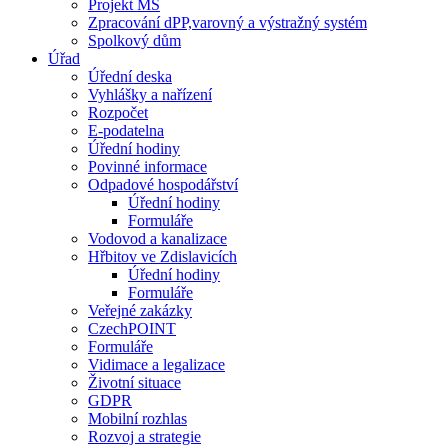
Projekt MŠ
Zpracování dPP,varovný a výstražný systém
Spolkový dům
Úřad
Úřední deska
Vyhlášky a nařízení
Rozpočet
E-podatelna
Úřední hodiny
Povinné informace
Odpadové hospodářství
Úřední hodiny
Formuláře
Vodovod a kanalizace
Hřbitov ve Zdislavicích
Úřední hodiny
Formuláře
Veřejné zakázky
CzechPOINT
Formuláře
Vidimace a legalizace
Životní situace
GDPR
Mobilní rozhlas
Rozvoj a strategie