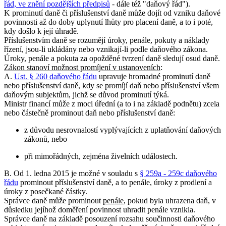
řád, ve znění pozdějších předpisů
- dále též "daňový řád").
K prominutí daně či příslušenství daně může dojít od vzniku daňové
povinnosti až do doby uplynutí lhůty pro placení daně, a to i poté,
kdy došlo k její úhradě.
Příslušenstvím daně se rozumějí úroky, penále, pokuty a náklady
řízení, jsou-li ukládány nebo vznikají-li podle daňového zákona.
Úroky, penále a pokuta za opožděné tvrzení daně sledují osud daně.
Zákon stanoví možnost promíjení v ustanoveních
:
A.
Ust. § 260 daňového řádu
upravuje hromadné prominutí daně
nebo příslušenství daně, kdy se promíjí daň nebo příslušenství všem
daňovým subjektům, jichž se důvod prominutí týká.
Ministr financí může z moci úřední (a to i na základě podnětu) zcela
nebo částečně prominout daň nebo příslušenství daně:
z důvodu nesrovnalostí vyplývajících z uplatňování daňových
zákonů, nebo
při mimořádných, zejména živelních událostech.
B. Od 1. ledna 2015 je možné v souladu s
§ 259a - 259c daňového
řádu
prominout příslušenství daně, a to penále, úroky z prodlení a
úroky z posečkané částky.
Správce daně může prominout
penále
, pokud byla uhrazena daň, v
důsledku jejíhož doměření povinnost uhradit penále vznikla.
Správce daně na základě posouzení rozsahu součinnosti daňového