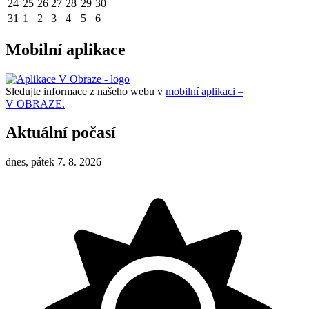
24
25
26
27
28
29
30
31
1
2
3
4
5
6
Mobilní aplikace
Sledujte informace z našeho webu v
mobilní aplikaci –
V OBRAZE.
Aktuální počasí
dnes, pátek 7. 8. 2026