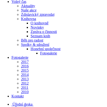
Volný čas
Aktuality
Naše akce
Zdislavický zpravodaj
Knihovna
O knihovně
Novinky
Zpráva o činnosti
Seznam knih
Běh pro radost
Spolky & sdružení
Honební společnost
Fotogalerie
Fotogalerie
2017
2016
2015
2014
2013
2012
2011
2010
Kontakt
Úřední deska