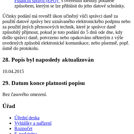
Finanční správu (EPO)"
s ověřením identity podatele
způsobem, kterým se lze přihlásit do jeho datové schránky.
Účinky podání má rovněž úkon učiněný vůči správci daně za
použití datové zprávy bez uznávaného elektronického podpisu nebo
za použití jiných přenosových technik, které je správce daně
způsobilý přijmout, pokud je toto podání do 5 dnů ode dne, kdy
došlo správci daně, potvrzeno nebo opakováno některým z výše
uvedených způsobů elektronické komunikace, nebo písemně, popř.
ústně do protokolu.
28. Popis byl naposledy aktualizován
10.04.2015
29. Datum konce platnosti popisu
Bez časového omezení.
Úřad
Úřední deska
Vyhlášky a nařízení
Rozpočet
E-podatelna