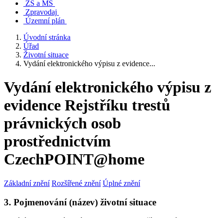
ZŠ a MŠ
Zpravodaj
Územní plán
Úvodní stránka
Úřad
Životní situace
Vydání elektronického výpisu z evidence...
Vydání elektronického výpisu z
evidence Rejstříku trestů
právnických osob
prostřednictvím
CzechPOINT@home
Základní znění
Rozšířené znění
Úplné znění
3. Pojmenování (název) životní situace