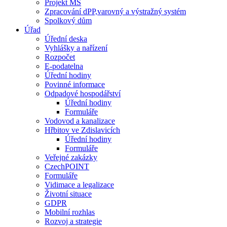
Projekt MŠ
Zpracování dPP,varovný a výstražný systém
Spolkový dům
Úřad
Úřední deska
Vyhlášky a nařízení
Rozpočet
E-podatelna
Úřední hodiny
Povinné informace
Odpadové hospodářství
Úřední hodiny
Formuláře
Vodovod a kanalizace
Hřbitov ve Zdislavicích
Úřední hodiny
Formuláře
Veřejné zakázky
CzechPOINT
Formuláře
Vidimace a legalizace
Životní situace
GDPR
Mobilní rozhlas
Rozvoj a strategie