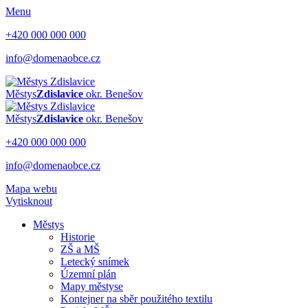
Menu
+420 000 000 000
info@domenaobce.cz
Městys
Zdislavice
okr. Benešov
Městys
Zdislavice
okr. Benešov
+420 000 000 000
info@domenaobce.cz
Mapa webu
Vytisknout
Městys
Historie
ZŠ a MŠ
Letecký snímek
Územní plán
Mapy městyse
Kontejner na sběr použitého textilu