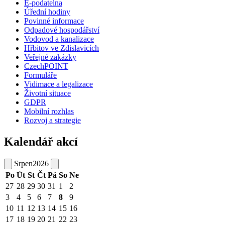
E-podatelna
Úřední hodiny
Povinné informace
Odpadové hospodářství
Vodovod a kanalizace
Hřbitov ve Zdislavicích
Veřejné zakázky
CzechPOINT
Formuláře
Vidimace a legalizace
Životní situace
GDPR
Mobilní rozhlas
Rozvoj a strategie
Kalendář akcí
Srpen
2026
Po
Út
St
Čt
Pá
So
Ne
27
28
29
30
31
1
2
3
4
5
6
7
8
9
10
11
12
13
14
15
16
17
18
19
20
21
22
23