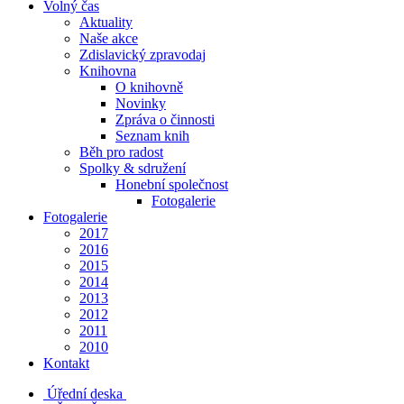
Volný čas
Aktuality
Naše akce
Zdislavický zpravodaj
Knihovna
O knihovně
Novinky
Zpráva o činnosti
Seznam knih
Běh pro radost
Spolky & sdružení
Honební společnost
Fotogalerie
Fotogalerie
2017
2016
2015
2014
2013
2012
2011
2010
Kontakt
Úřední deska