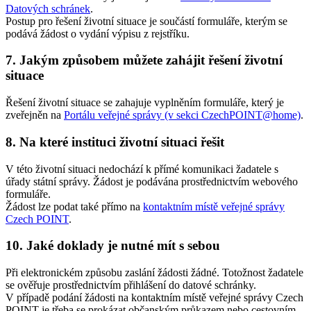
Datových schránek
.
Postup pro řešení životní situace je součástí formuláře, kterým se
podává žádost o vydání výpisu z rejstříku.
7. Jakým způsobem můžete zahájit řešení životní
situace
Řešení životní situace se zahajuje vyplněním formuláře, který je
zveřejněn na
Portálu veřejné správy (v sekci CzechPOINT@home)
.
8. Na které instituci životní situaci řešit
V této životní situaci nedochází k přímé komunikaci žadatele s
úřady státní správy. Žádost je podávána prostřednictvím webového
formuláře.
Žádost lze podat také přímo na
kontaktním místě veřejné správy
Czech POINT
.
10. Jaké doklady je nutné mít s sebou
Při elektronickém způsobu zaslání žádosti žádné. Totožnost žadatele
se ověřuje prostřednictvím přihlášení do datové schránky.
V případě podání žádosti na kontaktním místě veřejné správy Czech
POINT je třeba se prokázat občanským průkazem nebo cestovním