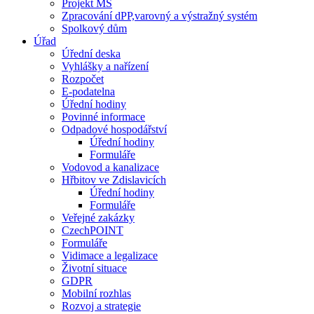
Projekt MŠ
Zpracování dPP,varovný a výstražný systém
Spolkový dům
Úřad
Úřední deska
Vyhlášky a nařízení
Rozpočet
E-podatelna
Úřední hodiny
Povinné informace
Odpadové hospodářství
Úřední hodiny
Formuláře
Vodovod a kanalizace
Hřbitov ve Zdislavicích
Úřední hodiny
Formuláře
Veřejné zakázky
CzechPOINT
Formuláře
Vidimace a legalizace
Životní situace
GDPR
Mobilní rozhlas
Rozvoj a strategie