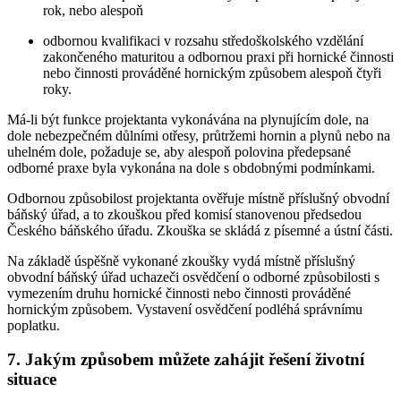
rok, nebo alespoň
odbornou kvalifikaci v rozsahu středoškolského vzdělání
zakončeného maturitou a odbornou praxi při hornické činnosti
nebo činnosti prováděné hornickým způsobem alespoň čtyři
roky.
Má-li být funkce projektanta vykonávána na plynujícím dole, na
dole nebezpečném důlními otřesy, průtržemi hornin a plynů nebo na
uhelném dole, požaduje se, aby alespoň polovina předepsané
odborné praxe byla vykonána na dole s obdobnými podmínkami.
Odbornou způsobilost projektanta ověřuje místně příslušný obvodní
báňský úřad, a to zkouškou před komisí stanovenou předsedou
Českého báňského úřadu. Zkouška se skládá z písemné a ústní části.
Na základě úspěšně vykonané zkoušky vydá místně příslušný
obvodní báňský úřad uchazeči osvědčení o odborné způsobilosti s
vymezením druhu hornické činnosti nebo činnosti prováděné
hornickým způsobem. Vystavení osvědčení podléhá správnímu
poplatku.
7. Jakým způsobem můžete zahájit řešení životní
situace