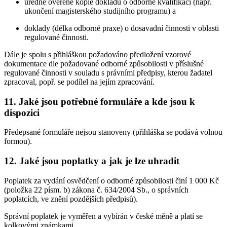
úředně ověřené kopie dokladů o odborné kvalifikaci (např.
ukončení magisterského studijního programu) a
doklady (délka odborné praxe) o dosavadní činnosti v oblasti
regulované činnosti.
Dále je spolu s přihláškou požadováno předložení vzorové
dokumentace dle požadované odborné způsobilosti v příslušné
regulované činnosti v souladu s právními předpisy, kterou žadatel
zpracoval, popř. se podílel na jejím zpracování.
11. Jaké jsou potřebné formuláře a kde jsou k
dispozici
Předepsané formuláře nejsou stanoveny (přihláška se podává volnou
formou).
12. Jaké jsou poplatky a jak je lze uhradit
Poplatek za vydání osvědčení o odborné způsobilosti činí 1 000 Kč
(položka 22 písm. b) zákona č. 634/2004 Sb., o správních
poplatcích, ve znění pozdějších předpisů).
Správní poplatek je vyměřen a vybírán v české měně a platí se
kolkovými známkami.