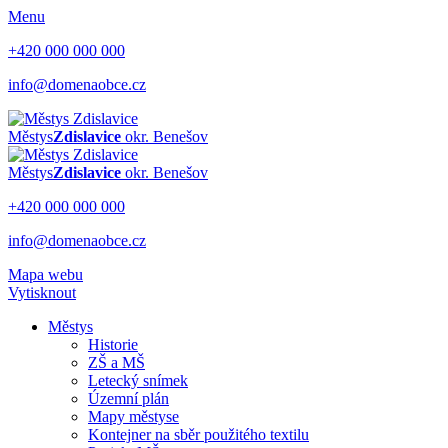
Menu
+420 000 000 000
info@domenaobce.cz
Městys
Zdislavice
okr. Benešov
Městys
Zdislavice
okr. Benešov
+420 000 000 000
info@domenaobce.cz
Mapa webu
Vytisknout
Městys
Historie
ZŠ a MŠ
Letecký snímek
Územní plán
Mapy městyse
Kontejner na sběr použitého textilu