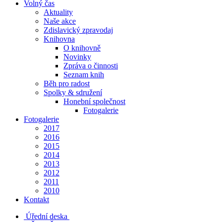
Volný čas
Aktuality
Naše akce
Zdislavický zpravodaj
Knihovna
O knihovně
Novinky
Zpráva o činnosti
Seznam knih
Běh pro radost
Spolky & sdružení
Honební společnost
Fotogalerie
Fotogalerie
2017
2016
2015
2014
2013
2012
2011
2010
Kontakt
Úřední deska