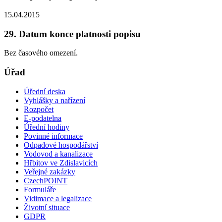
15.04.2015
29. Datum konce platnosti popisu
Bez časového omezení.
Úřad
Úřední deska
Vyhlášky a nařízení
Rozpočet
E-podatelna
Úřední hodiny
Povinné informace
Odpadové hospodářství
Vodovod a kanalizace
Hřbitov ve Zdislavicích
Veřejné zakázky
CzechPOINT
Formuláře
Vidimace a legalizace
Životní situace
GDPR