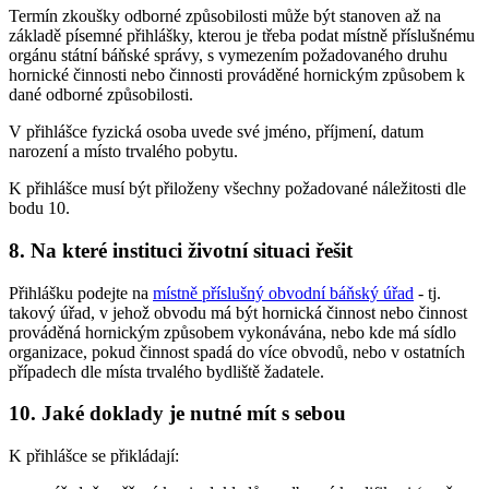
Termín zkoušky odborné způsobilosti může být stanoven až na
základě písemné přihlášky, kterou je třeba podat místně příslušnému
orgánu státní báňské správy, s vymezením požadovaného druhu
hornické činnosti nebo činnosti prováděné hornickým způsobem k
dané odborné způsobilosti.
V přihlášce fyzická osoba uvede své jméno, příjmení, datum
narození a místo trvalého pobytu.
K přihlášce musí být přiloženy všechny požadované náležitosti dle
bodu 10.
8. Na které instituci životní situaci řešit
Přihlášku podejte na
místně příslušný obvodní báňský úřad
- tj.
takový úřad, v jehož obvodu má být hornická činnost nebo činnost
prováděná hornickým způsobem vykonávána, nebo kde má sídlo
organizace, pokud činnost spadá do více obvodů, nebo v ostatních
případech dle místa trvalého bydliště žadatele.
10. Jaké doklady je nutné mít s sebou
K přihlášce se přikládají: