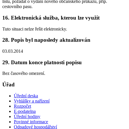
listu, požádat o vydání nového občanského průkazu, příp.
cestovního pasu.
16. Elektronická služba, kterou lze využít
Tuto situaci nelze řešit elektronicky.
28. Popis byl naposledy aktualizován
03.03.2014
29. Datum konce platnosti popisu
Bez časového omezení.
Úřad
Úřední deska
Vyhlášky a nařízení
Rozpočet
E-podatelna
Úřední hodiny
Povinné informace
Odpadové hospodářství