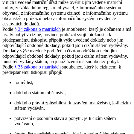
v nich uvedené matriční úřad může ověřit z jím vedené matriční
knihy, ze základního registru obyvatel, z informačního systému
obyvatel, z informačního systému cizinců, z informačního systému
občanských průkazů nebo z informačního systému evidence
cestovních dokladů.
Podle
§ 34 zákona o matrikách
je snoubenec, který je občanem a má
trvalý pobyt v cizině, povinen prokázat svoji totožnost a k
předepsanému tiskopisu připojit výše uvedené doklady nebo jim
odpovídající obdobné doklady, pokud jsou cizím státem vydávány.
Doklady výše uvedené pod třetí a čtvrtou odrážkou nebo jim
odpovídající obdobné doklady, pokud jsou cizím státem vydávány,
musí být vydány státem, na jehož území má snoubenec pobyt.
Podle
§ 35 zákona o matrikách
snoubenec, který je cizincem, k
předepsanému tiskopisu připojí:
rodný list,
doklad o státním občanství,
doklad o právní způsobilosti k uzavření manželství, je-li cizím
státem vydáván,
potvrzení o osobním stavu a pobytu, je-li cizím státem
vydáváno,
úmrtní list zemřelého manžela, jde-li o ovdovělého cizince;