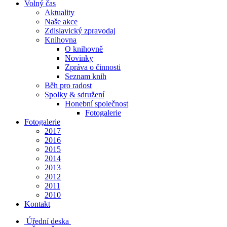
Volný čas
Aktuality
Naše akce
Zdislavický zpravodaj
Knihovna
O knihovně
Novinky
Zpráva o činnosti
Seznam knih
Běh pro radost
Spolky & sdružení
Honební společnost
Fotogalerie
Fotogalerie
2017
2016
2015
2014
2013
2012
2011
2010
Kontakt
Úřední deska