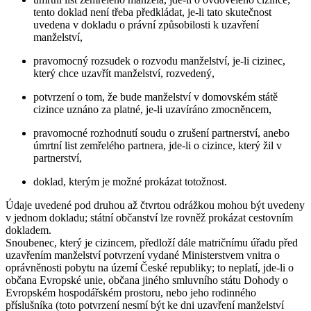
tento doklad není třeba předkládat, je-li tato skutečnost
uvedena v dokladu o právní způsobilosti k uzavření
manželství,
pravomocný rozsudek o rozvodu manželství, je-li cizinec,
který chce uzavřít manželství, rozvedený,
potvrzení o tom, že bude manželství v domovském státě
cizince uznáno za platné, je-li uzavíráno zmocněncem,
pravomocné rozhodnutí soudu o zrušení partnerství, anebo
úmrtní list zemřelého partnera, jde-li o cizince, který žil v
partnerství,
doklad, kterým je možné prokázat totožnost.
Údaje uvedené pod druhou až čtvrtou odrážkou mohou být uvedeny
v jednom dokladu; státní občanství lze rovněž prokázat cestovním
dokladem.
Snoubenec, který je cizincem, předloží dále matričnímu úřadu před
uzavřením manželství potvrzení vydané Ministerstvem vnitra o
oprávněnosti pobytu na území České republiky; to neplatí, jde-li o
občana Evropské unie, občana jiného smluvního státu Dohody o
Evropském hospodářském prostoru, nebo jeho rodinného
příslušníka (toto potvrzení nesmí být ke dni uzavření manželství