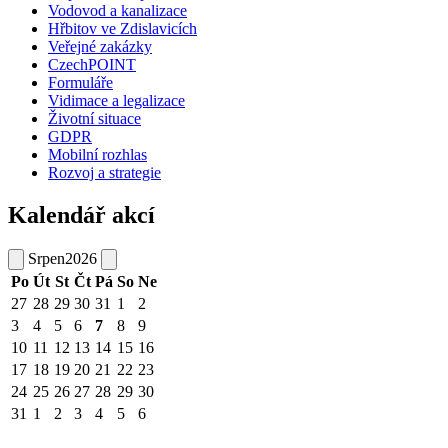
Vodovod a kanalizace
Hřbitov ve Zdislavicích
Veřejné zakázky
CzechPOINT
Formuláře
Vidimace a legalizace
Životní situace
GDPR
Mobilní rozhlas
Rozvoj a strategie
Kalendář akcí
Srpen
2026
Po
Út
St
Čt
Pá
So
Ne
27
28
29
30
31
1
2
3
4
5
6
7
8
9
10
11
12
13
14
15
16
17
18
19
20
21
22
23
24
25
26
27
28
29
30
31
1
2
3
4
5
6