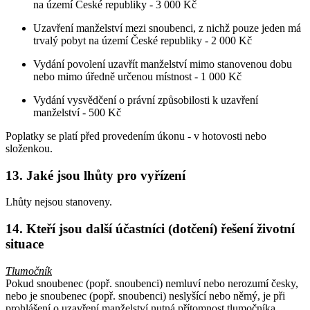
na území České republiky -
3 000 Kč
Uzavření manželství mezi snoubenci, z nichž pouze jeden má
trvalý pobyt na území České republiky - 2 000 Kč
Vydání povolení uzavřít manželství mimo stanovenou dobu
nebo mimo úředně určenou místnost - 1 000 Kč
Vydání vysvědčení o právní způsobilosti k uzavření
manželství - 500 Kč
Poplatky se platí před provedením úkonu - v hotovosti nebo
složenkou.
13. Jaké jsou lhůty pro vyřízení
Lhůty nejsou stanoveny.
14. Kteří jsou další účastníci (dotčení) řešení životní
situace
Tlumočník
Pokud snoubenec (popř. snoubenci) nemluví nebo nerozumí česky,
nebo je snoubenec (popř. snoubenci) neslyšící nebo němý, je při
prohlášení o uzavření manželství nutná přítomnost tlumočníka.