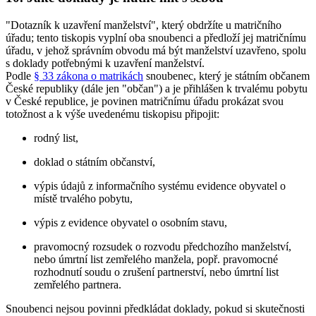
"Dotazník k uzavření manželství", který obdržíte u matričního
úřadu; tento tiskopis vyplní oba snoubenci a předloží jej matričnímu
úřadu, v jehož správním obvodu má být manželství uzavřeno, spolu
s doklady potřebnými k uzavření manželství.
Podle
§ 33 zákona o matrikách
snoubenec, který je státním občanem
České republiky (dále jen "občan") a je přihlášen k trvalému pobytu
v České republice, je povinen matričnímu úřadu prokázat svou
totožnost a k výše uvedenému tiskopisu připojit:
rodný list,
doklad o státním občanství,
výpis údajů z informačního systému evidence obyvatel o
místě trvalého pobytu,
výpis z evidence obyvatel o osobním stavu,
pravomocný rozsudek o rozvodu předchozího manželství,
nebo úmrtní list zemřelého manžela, popř. pravomocné
rozhodnutí soudu o zrušení partnerství, nebo úmrtní list
zemřelého partnera.
Snoubenci nejsou povinni předkládat doklady, pokud si skutečnosti