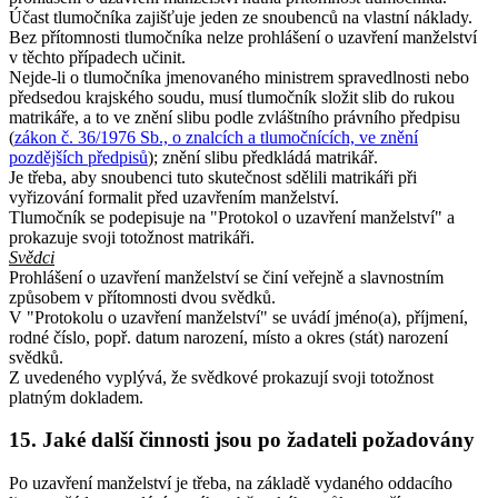
Účast tlumočníka zajišťuje jeden ze snoubenců na vlastní náklady.
Bez přítomnosti tlumočníka nelze prohlášení o uzavření manželství
v těchto případech učinit.
Nejde-li o tlumočníka jmenovaného ministrem spravedlnosti nebo
předsedou krajského soudu, musí tlumočník složit slib do rukou
matrikáře, a to ve znění slibu podle zvláštního právního předpisu
(
zákon č. 36/1976 Sb., o znalcích a tlumočnících, ve znění
pozdějších předpisů
); znění slibu předkládá matrikář.
Je třeba, aby snoubenci tuto skutečnost sdělili matrikáři při
vyřizování formalit před uzavřením manželství.
Tlumočník se podepisuje na "Protokol o uzavření manželství" a
prokazuje svoji totožnost matrikáři.
Svědci
Prohlášení o uzavření manželství se činí veřejně a slavnostním
způsobem v přítomnosti dvou svědků.
V "Protokolu o uzavření manželství" se uvádí jméno(a), příjmení,
rodné číslo, popř. datum narození, místo a okres (stát) narození
svědků.
Z uvedeného vyplývá, že svědkové prokazují svoji totožnost
platným dokladem.
15. Jaké další činnosti jsou po žadateli požadovány
Po uzavření manželství je třeba, na základě vydaného oddacího