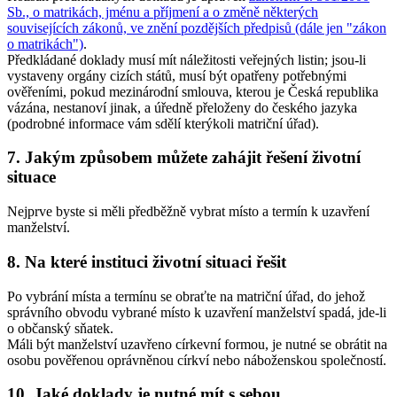
Sb., o matrikách, jménu a příjmení a o změně některých
souvisejících zákonů, ve znění pozdějších předpisů (dále jen "zákon
o matrikách")
.
Předkládané doklady musí mít náležitosti veřejných listin; jsou-li
vystaveny orgány cizích států, musí být opatřeny potřebnými
ověřeními, pokud mezinárodní smlouva, kterou je Česká republika
vázána, nestanoví jinak, a úředně přeloženy do českého jazyka
(podrobné informace vám sdělí kterýkoli matriční úřad).
7. Jakým způsobem můžete zahájit řešení životní
situace
Nejprve byste si měli předběžně vybrat místo a termín k uzavření
manželství.
8. Na které instituci životní situaci řešit
Po vybrání místa a termínu se obraťte na matriční úřad, do jehož
správního obvodu vybrané místo k uzavření manželství spadá, jde-li
o občanský sňatek.
Máli být manželství uzavřeno církevní formou, je nutné se obrátit na
osobu pověřenou oprávněnou církví nebo náboženskou společností.
10. Jaké doklady je nutné mít s sebou