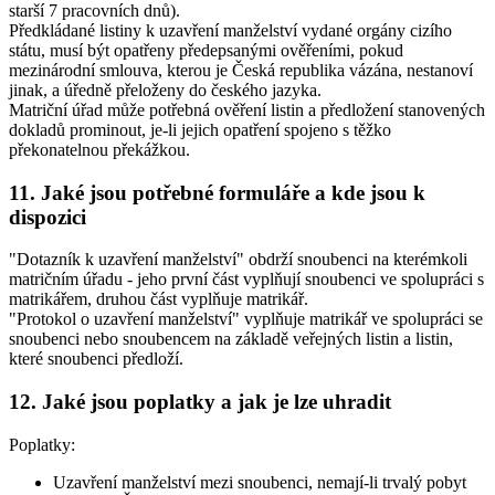
starší 7 pracovních dnů).
Předkládané listiny k uzavření manželství vydané orgány cizího
státu, musí být opatřeny předepsanými ověřeními, pokud
mezinárodní smlouva, kterou je Česká republika vázána, nestanoví
jinak, a úředně přeloženy do českého jazyka.
Matriční úřad může potřebná ověření listin a předložení stanovených
dokladů prominout, je-li jejich opatření spojeno s těžko
překonatelnou překážkou.
11. Jaké jsou potřebné formuláře a kde jsou k
dispozici
"Dotazník k uzavření manželství" obdrží snoubenci na kterémkoli
matričním úřadu - jeho první část vyplňují snoubenci ve spolupráci s
matrikářem, druhou část vyplňuje matrikář.
"Protokol o uzavření manželství" vyplňuje matrikář ve spolupráci se
snoubenci nebo snoubencem na základě veřejných listin a listin,
které snoubenci předloží.
12. Jaké jsou poplatky a jak je lze uhradit
Poplatky:
Uzavření manželství mezi snoubenci, nemají-li trvalý pobyt