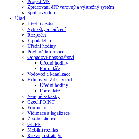
Projekt MŠ
Zpracování dPP,varovný a výstražný systém
Spolkový dům
Úřad
Úřední deska
Vyhlášky a nařízení
Rozpočet
E-podatelna
Úřední hodiny
Povinné informace
Odpadové hospodářství
Úřední hodiny
Formuláře
Vodovod a kanalizace
Hřbitov ve Zdislavicích
Úřední hodiny
Formuláře
Veřejné zakázky
CzechPOINT
Formuláře
Vidimace a legalizace
Životní situace
GDPR
Mobilní rozhlas
Rozvoj a strategie