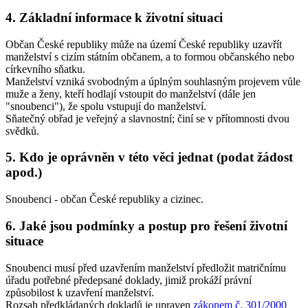
4. Základní informace k životní situaci
Občan České republiky může na území České republiky uzavřít
manželství s cizím státním občanem, a to formou občanského nebo
církevního sňatku.
Manželství vzniká svobodným a úplným souhlasným projevem vůle
muže a ženy, kteří hodlají vstoupit do manželství (dále jen
"snoubenci"), že spolu vstupují do manželství.
Sňatečný obřad je veřejný a slavnostní; činí se v přítomnosti dvou
svědků.
5. Kdo je oprávněn v této věci jednat (podat žádost
apod.)
Snoubenci - občan České republiky a cizinec.
6. Jaké jsou podmínky a postup pro řešení životní
situace
Snoubenci musí před uzavřením manželství předložit matričnímu
úřadu potřebné předepsané doklady, jimiž prokáží právní
způsobilost k uzavření manželství.
Rozsah předkládaných dokladů je upraven
zákonem č. 301/2000