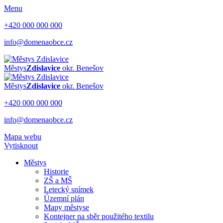
Menu
+420 000 000 000
info@domenaobce.cz
Městys
Zdislavice
okr. Benešov
Městys
Zdislavice
okr. Benešov
+420 000 000 000
info@domenaobce.cz
Mapa webu
Vytisknout
Městys
Historie
ZŠ a MŠ
Letecký snímek
Územní plán
Mapy městyse
Kontejner na sběr použitého textilu