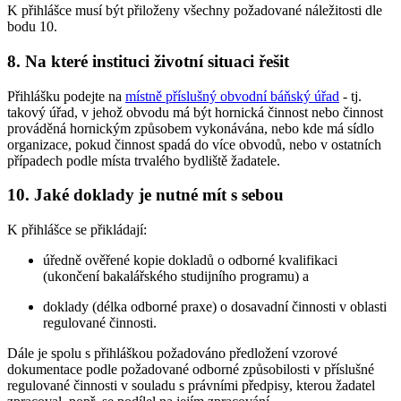
K přihlášce musí být přiloženy všechny požadované náležitosti dle
bodu 10.
8. Na které instituci životní situaci řešit
Přihlášku podejte na
místně příslušný obvodní báňský úřad
- tj.
takový úřad, v jehož obvodu má být hornická činnost nebo činnost
prováděná hornickým způsobem vykonávána, nebo kde má sídlo
organizace, pokud činnost spadá do více obvodů, nebo v ostatních
případech podle místa trvalého bydliště žadatele.
10. Jaké doklady je nutné mít s sebou
K přihlášce se přikládají:
úředně ověřené kopie dokladů o odborné kvalifikaci
(ukončení bakalářského studijního programu) a
doklady (délka odborné praxe) o dosavadní činnosti v oblasti
regulované činnosti.
Dále je spolu s přihláškou požadováno předložení vzorové
dokumentace podle požadované odborné způsobilosti v příslušné
regulované činnosti v souladu s právními předpisy, kterou žadatel