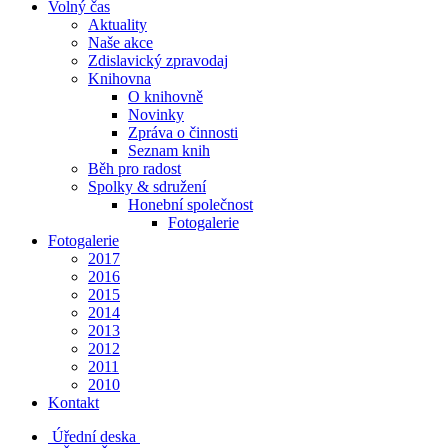
Volný čas
Aktuality
Naše akce
Zdislavický zpravodaj
Knihovna
O knihovně
Novinky
Zpráva o činnosti
Seznam knih
Běh pro radost
Spolky & sdružení
Honební společnost
Fotogalerie
Fotogalerie
2017
2016
2015
2014
2013
2012
2011
2010
Kontakt
Úřední deska