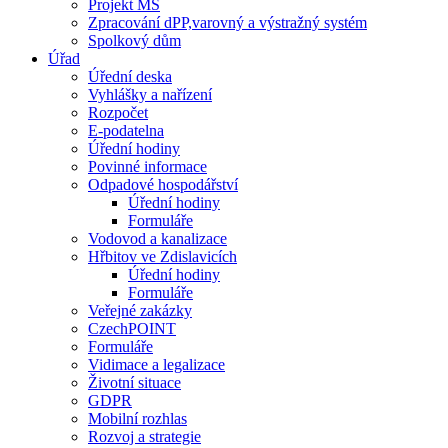
Projekt MŠ
Zpracování dPP,varovný a výstražný systém
Spolkový dům
Úřad
Úřední deska
Vyhlášky a nařízení
Rozpočet
E-podatelna
Úřední hodiny
Povinné informace
Odpadové hospodářství
Úřední hodiny
Formuláře
Vodovod a kanalizace
Hřbitov ve Zdislavicích
Úřední hodiny
Formuláře
Veřejné zakázky
CzechPOINT
Formuláře
Vidimace a legalizace
Životní situace
GDPR
Mobilní rozhlas
Rozvoj a strategie