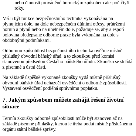
nebo činnosti prováděné hornickým způsobem alespoň čtyři
roky.
Má-li být funkce bezpečnostního technika vykonávána na
plynujícím dole, na dole nebezpečném důlními otřesy, průtržemi
hornin a plynů nebo na uhelném dole, požaduje se, aby alespoň
polovina předepsané odborné praxe byla vykonána na dole s
obdobnými podmínkami.
Odbornou způsobilost bezpečnostního technika ověřuje místně
příslušný obvodní báňský úřad, a to zkouškou před komisí
stanovenou předsedou Českého báňského úřadu. Zkouška se skládá
z písemné a ústní části.
Na základě úspěšně vykonané zkoušky vydá místně příslušný
obvodní báňský úřad uchazeči osvědčení o odborné způsobilosti.
Vystavení osvědčení podléhá správnímu poplatku.
7. Jakým způsobem můžete zahájit řešení životní
situace
Termín zkoušky odborné způsobilosti může být stanoven až na
základě písemné přihlášky, kterou je třeba podat místně příslušnému
orgánu státní báňské správy.