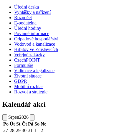
Úřední deska
Vyhlášky a nařízení
Rozpočet
E-podatelna
Úřední hodiny
Povinné informace
Odpadové hospodářství
Vodovod a kanalizace
Hřbitov ve Zdislavicích
Veřejné zakázky
CzechPOINT
Formuláře
Vidimace a legalizace
Životní situace
GDPR
Mobilní rozhlas
Rozvoj a strategie
Kalendář akcí
Srpen
2026
Po
Út
St
Čt
Pá
So
Ne
27
28
29
30
31
1
2