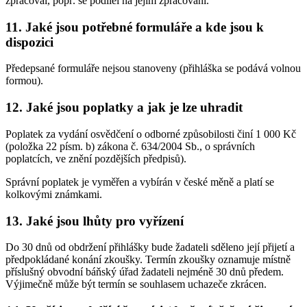
zpracoval, popř. se podílel na jejím zpracování.
11. Jaké jsou potřebné formuláře a kde jsou k
dispozici
Předepsané formuláře nejsou stanoveny (přihláška se podává volnou
formou).
12. Jaké jsou poplatky a jak je lze uhradit
Poplatek za vydání osvědčení o odborné způsobilosti činí 1 000 Kč
(položka 22 písm. b) zákona č. 634/2004 Sb., o správních
poplatcích, ve znění pozdějších předpisů).
Správní poplatek je vyměřen a vybírán v české měně a platí se
kolkovými známkami.
13. Jaké jsou lhůty pro vyřízení
Do 30 dnů od obdržení přihlášky bude žadateli sděleno její přijetí a
předpokládané konání zkoušky. Termín zkoušky oznamuje místně
příslušný obvodní báňský úřad žadateli nejméně 30 dnů předem.
Výjimečně může být termín se souhlasem uchazeče zkrácen.