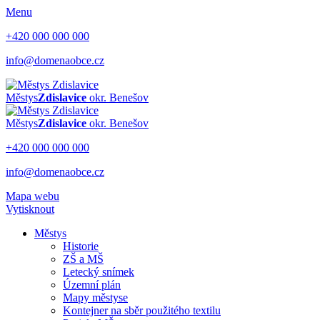
Menu
+420 000 000 000
info@domenaobce.cz
Městys
Zdislavice
okr. Benešov
Městys
Zdislavice
okr. Benešov
+420 000 000 000
info@domenaobce.cz
Mapa webu
Vytisknout
Městys
Historie
ZŠ a MŠ
Letecký snímek
Územní plán
Mapy městyse
Kontejner na sběr použitého textilu