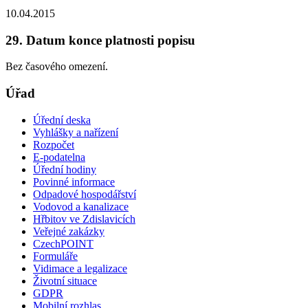
10.04.2015
29. Datum konce platnosti popisu
Bez časového omezení.
Úřad
Úřední deska
Vyhlášky a nařízení
Rozpočet
E-podatelna
Úřední hodiny
Povinné informace
Odpadové hospodářství
Vodovod a kanalizace
Hřbitov ve Zdislavicích
Veřejné zakázky
CzechPOINT
Formuláře
Vidimace a legalizace
Životní situace
GDPR
Mobilní rozhlas