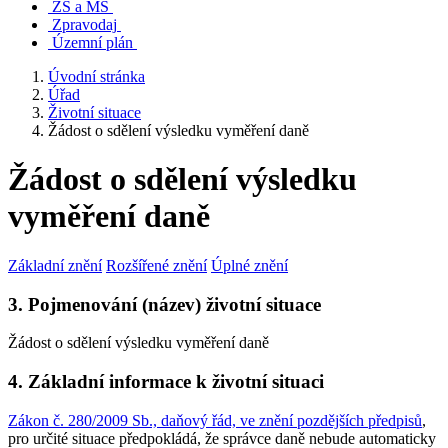
ZŠ a MŠ
Zpravodaj
Územní plán
Úvodní stránka
Úřad
Životní situace
Žádost o sdělení výsledku vyměření daně
Žádost o sdělení výsledku
vyměření daně
Základní znění
Rozšířené znění
Úplné znění
3. Pojmenování (název) životní situace
Žádost o sdělení výsledku vyměření daně
4. Základní informace k životní situaci
Zákon č. 280/2009 Sb., daňový řád, ve znění pozdějších předpisů
,
pro určité situace předpokládá, že správce daně nebude automaticky