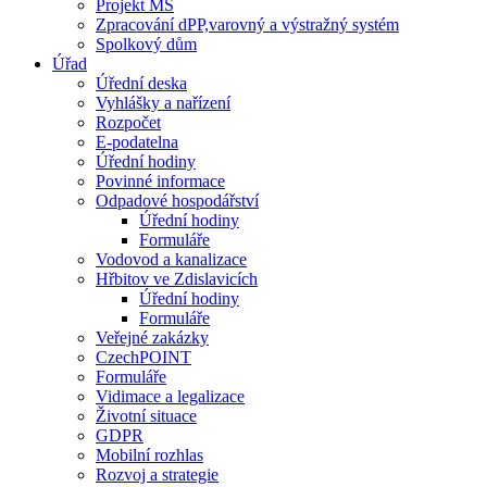
Projekt MŠ
Zpracování dPP,varovný a výstražný systém
Spolkový dům
Úřad
Úřední deska
Vyhlášky a nařízení
Rozpočet
E-podatelna
Úřední hodiny
Povinné informace
Odpadové hospodářství
Úřední hodiny
Formuláře
Vodovod a kanalizace
Hřbitov ve Zdislavicích
Úřední hodiny
Formuláře
Veřejné zakázky
CzechPOINT
Formuláře
Vidimace a legalizace
Životní situace
GDPR
Mobilní rozhlas
Rozvoj a strategie