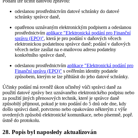
Podání lze učinit datovou zprávou:
odeslanou prostřednictvím datové schránky do datové
schránky správce daně,
opatřenou uznávaným elektronickým podpisem a odeslanou
prostřednictvím
aplikace "Elektronická podání pro Finanční
správu (EPO)"
, která je pro podání v daňových věcech
elektronickou podatelnou správce daně; podání v daňových
věcech nelze zasílat na e-mailovou adresu podatelny
konkrétního správce daně,
odeslanou prostřednictvím
aplikace "Elektronická podání pro
Finanční správu (EPO)"
s ověřením identity podatele
způsobem, kterým se lze přihlásit do jeho datové schránky.
Účinky podání má rovněž úkon učiněný vůči správci daně za
použití datové zprávy bez uznávaného elektronického podpisu nebo
za použití jiných přenosových technik, které je správce daně
způsobilý přijmout, pokud je toto podání do 5 dnů ode dne, kdy
došlo správci daně, potvrzeno nebo opakováno některým z výše
uvedených způsobů elektronické komunikace, nebo písemně, popř.
ústně do protokolu.
28. Popis byl naposledy aktualizován