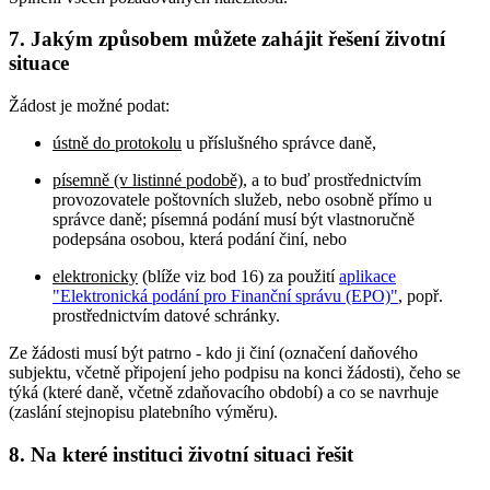
7. Jakým způsobem můžete zahájit řešení životní
situace
Žádost je možné podat:
ústně do protokolu
u příslušného správce daně,
písemně (v listinné podobě)
, a to buď prostřednictvím
provozovatele poštovních služeb, nebo osobně přímo u
správce daně; písemná podání musí být vlastnoručně
podepsána osobou, která podání činí, nebo
elektronicky
(blíže viz bod 16) za použití
aplikace
"Elektronická podání pro Finanční správu (EPO)"
, popř.
prostřednictvím datové schránky.
Ze žádosti musí být patrno - kdo ji činí (označení daňového
subjektu, včetně připojení jeho podpisu na konci žádosti), čeho se
týká (které daně, včetně zdaňovacího období) a co se navrhuje
(zaslání stejnopisu platebního výměru).
8. Na které instituci životní situaci řešit