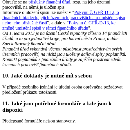
Obraťte se na
příslušný finanční úřad
, resp. na jeho územní
pracoviště, na němž je uložen spis.
Informace o uložení spisu lze nalézt v "
Pokynu č. GFŘ-D-12, o
finančních úřadech, jejich územních pracovištích a o umístění spisu
nebo jeho příslušné části
", a dále v "
Pokynu č. GFŘ-D-13, ke
změně umístění spisů v rámci finančního úřadu
".
Od 1. ledna 2013 je na území České republiky zřízeno 14 finančních
úřadů, a to pro jednotlivé kraje, pro hlavní město Prahu, a dále
Specializovaný finanční úřad.
Finanční úřad vykonává věcnou působnost prostřednictvím svých
územních pracovišť, na nichž jsou uloženy daňové spisy poplatníků.
Kontakt poplatníků s finančními úřady je zajištěn prostřednictvím
územních pracovišť finančních úřadů.
10. Jaké doklady je nutné mít s sebou
V případě osobního jednání je úřední osoba oprávněna požadovat
předložení průkazu totožnosti.
11. Jaké jsou potřebné formuláře a kde jsou k
dispozici
Předepsané formuláře nejsou stanoveny.