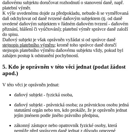
daňovému subjektu doručovat rozhodnutí o stanovení daně, např.
platební výměr.
K výše uvedenému dojde za předpokladu, nebude-li se vyměřovaná
daň odchylovat od daně tvrzené daňovým subjektem (tj. od daně
uvedené daňovým subjektem v řádném daňovém tvrzení - daňovém
přiznání, hlášení či vyúčtování); platební výměr správce daně založí
do spisu.
Daňový subjekt je však oprávněn vyžádat si od správce daně
stejnopis platebního výměru
; kromě toho správce daně doručí
stejnopis platebního výměru daňovému subjektu vždy, pokud byl
zahájen postup k odstranění pochybností.
5. Kdo je oprávněn v této věci jednat (podat žádost
apod.)
V této věci je oprávněn jednat:
daňový subjekt - fyzická osoba,
daňový subjekt - právnická osoba; za právnickou osobu jedná
statutární orgán nebo ten, kdo prokáže, že je oprávněn jednat
jejím jménem podle jiného právního předpisu,
zákonný zástupce nebo opatrovník fyzické osoby, která
nemůže před správcem daně jednat z důvodu omezené