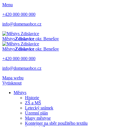
Menu
+420 000 000 000
info@domenaobce.cz
Městys
Zdislavice
okr. Benešov
Městys
Zdislavice
okr. Benešov
+420 000 000 000
info@domenaobce.cz
Mapa webu
Vytisknout
Městys
Historie
ZŠ a MŠ
Letecký snímek
Územní plán
Mapy městyse
Kontejner na sběr použitého textilu