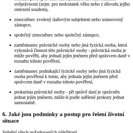
svéprávnosti (zejm. pro nedostatek věku nebo z důvodu jejího
omezení soudem),
zmocněnec zvolený daňovým subjektem nebo ustanovený
zástupce,
společný zmocněnec nebo společný zástupce,
zaměstnanec právnické osoby nebo jiná fyzická osoba, která
vykonává činnost této právnické osoby - právnická osoba je
může pověřit, aby jednali jejím jménem před správcem daně v
rozsahu tohoto pověření,
zaměstnanec podnikající fyzické osoby nebo jiná fyzická
osoba pověřená k tomu, aby jednala jejím jménem před
správcem daně v rozsahu tohoto pověření,
prokurista právnické osoby - při správě daní je oprávněn
jednat jejím jménem, může-li podle udělené prokury jednat
samostatně.
6. Jaké jsou podmínky a postup pro řešení životní
situace
Splnění všech požadovaných náležitostí.