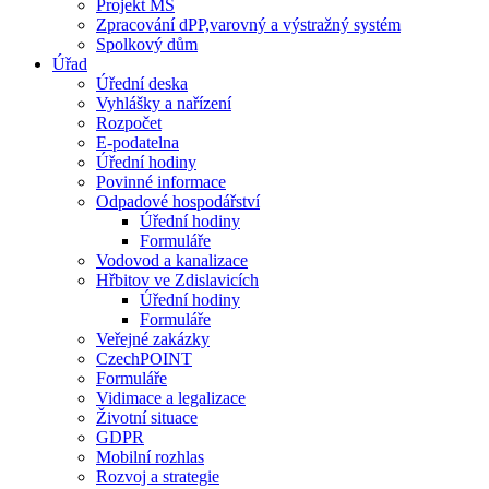
Projekt MŠ
Zpracování dPP,varovný a výstražný systém
Spolkový dům
Úřad
Úřední deska
Vyhlášky a nařízení
Rozpočet
E-podatelna
Úřední hodiny
Povinné informace
Odpadové hospodářství
Úřední hodiny
Formuláře
Vodovod a kanalizace
Hřbitov ve Zdislavicích
Úřední hodiny
Formuláře
Veřejné zakázky
CzechPOINT
Formuláře
Vidimace a legalizace
Životní situace
GDPR
Mobilní rozhlas
Rozvoj a strategie