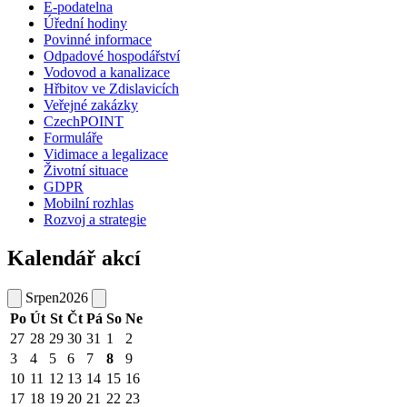
E-podatelna
Úřední hodiny
Povinné informace
Odpadové hospodářství
Vodovod a kanalizace
Hřbitov ve Zdislavicích
Veřejné zakázky
CzechPOINT
Formuláře
Vidimace a legalizace
Životní situace
GDPR
Mobilní rozhlas
Rozvoj a strategie
Kalendář akcí
Srpen
2026
Po
Út
St
Čt
Pá
So
Ne
27
28
29
30
31
1
2
3
4
5
6
7
8
9
10
11
12
13
14
15
16
17
18
19
20
21
22
23