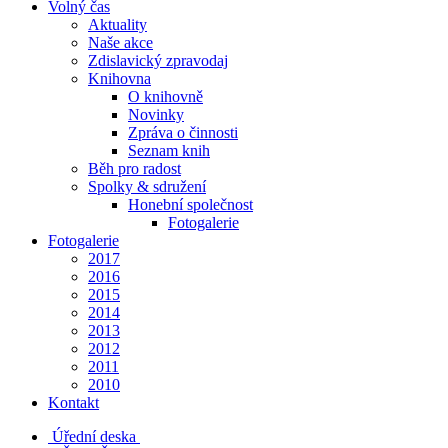
Volný čas
Aktuality
Naše akce
Zdislavický zpravodaj
Knihovna
O knihovně
Novinky
Zpráva o činnosti
Seznam knih
Běh pro radost
Spolky & sdružení
Honební společnost
Fotogalerie
Fotogalerie
2017
2016
2015
2014
2013
2012
2011
2010
Kontakt
Úřední deska