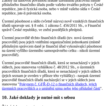
Zálohy na daňovou povinnost hradíte územnímu pracovišti místně
příslušného finančního úřadu podle vašeho trvalého pobytu v České
republice, jste-li fyzická osoba, nebo v místě vašeho sídla v České
republice, jste-li právnická osoba.
Územní působnost a sídlo (včetně názvu) nově vzniklých finančních
úřadů upravuje ust. § 8 odst. 1 zákona č. 456/2011 Sb., o Finanční
správě České republiky, ve znění pozdějších předpisů.
Územní pracoviště těchto finančních úřadů (tzv. nová územní
pracoviště) jsou jejich vnitřními organizačními jednotkami (místně
příslušným správcem daně je finanční úřad vykonávající působnost
na území vyššího územního samosprávného celku - nikoli územní
pracoviště).
Územní pracoviště finančních úřadů, která se nenacházejí v jejich
sídlech, jsou stanovena vyhláškou č. 48/2012 Sb., o územních
pracovištích finančních úřadů, která se nenacházejí v jejich sídlech
(jejich seznam je uveden v příloze této vyhlášky) - naopak územní
pracoviště finančních úřadů nacházející se v jejich sídlech jsou
stanovena "
Pokynem č. GFŘ-D-12 o finančních úřadech, jejich
územních pracovištích a o umístění spisu nebo jeho příslušné části
".
10. Jaké doklady je nutné mít s sebou