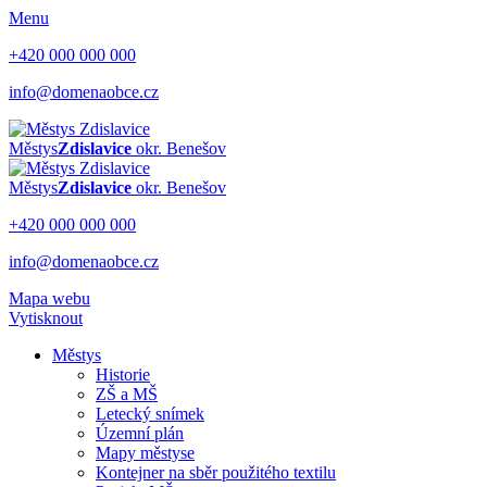
Menu
+420 000 000 000
info@domenaobce.cz
Městys
Zdislavice
okr. Benešov
Městys
Zdislavice
okr. Benešov
+420 000 000 000
info@domenaobce.cz
Mapa webu
Vytisknout
Městys
Historie
ZŠ a MŠ
Letecký snímek
Územní plán
Mapy městyse
Kontejner na sběr použitého textilu