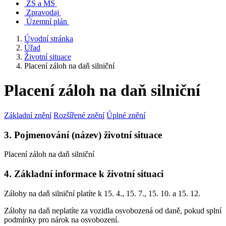
ZŠ a MŠ
Zpravodaj
Územní plán
Úvodní stránka
Úřad
Životní situace
Placení záloh na daň silniční
Placení záloh na daň silniční
Základní znění
Rozšířené znění
Úplné znění
3. Pojmenování (název) životní situace
Placení záloh na daň silniční
4. Základní informace k životní situaci
Zálohy na daň silniční platíte k 15. 4., 15. 7., 15. 10. a 15. 12.
Zálohy na daň neplatíte za vozidla osvobozená od daně, pokud splní
podmínky pro nárok na osvobození.