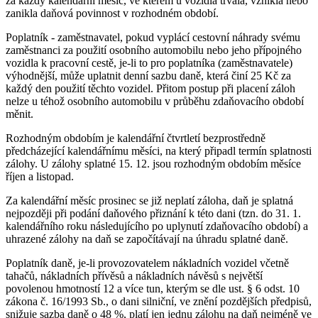
za každý kalendářní měsíc, ve kterém u vozidla trvala, vznikla nebo
zanikla daňová povinnost v rozhodném období.
Poplatník - zaměstnavatel, pokud vyplácí cestovní náhrady svému
zaměstnanci za použití osobního automobilu nebo jeho přípojného
vozidla k pracovní cestě, je-li to pro poplatníka (zaměstnavatele)
výhodnější, může uplatnit denní sazbu daně, která činí 25 Kč za
každý den použití těchto vozidel. Přitom postup při placení záloh
nelze u téhož osobního automobilu v průběhu zdaňovacího období
měnit.
Rozhodným obdobím je kalendářní čtvrtletí bezprostředně
předcházející kalendářnímu měsíci, na který připadl termín splatnosti
zálohy. U zálohy splatné 15. 12. jsou rozhodným obdobím měsíce
říjen a listopad.
Za kalendářní měsíc prosinec se již neplatí záloha, daň je splatná
nejpozději při podání daňového přiznání k této dani (tzn. do 31. 1.
kalendářního roku následujícího po uplynutí zdaňovacího období) a
uhrazené zálohy na daň se započítávají na úhradu splatné daně.
Poplatník daně, je-li provozovatelem nákladních vozidel včetně
tahačů, nákladních přívěsů a nákladních návěsů s největší
povolenou hmotností 12 a více tun, kterým se dle ust. § 6 odst. 10
zákona č. 16/1993 Sb., o dani silniční, ve znění pozdějších předpisů,
snižuje sazba daně o 48 %, platí jen jednu zálohu na daň nejméně ve