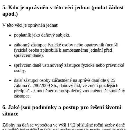
5. Kdo je oprávněn v této věci jednat (podat žádost
apod.)
V této věci je oprávněn jednat:
poplatník jako daňový subjekt,
zákonný zástupce fyzické osoby nebo opatrovník (není-li
fyzická osoba způsobilá k samostatnému jednání před
správcem daně),
správcem daně ustanovený zástupce fyzické nebo právnické
osoby,
další zástupci osoby zúčastněné na správě daní dle § 25
zákona č. 280/2009 Sb., daňový řád, ve znění pozdějších
předpisů - zmocněnec nebo společný zmocněnec či společný
zástupce.
6. Jaké jsou podmínky a postup pro řešení životní
situace
Zálohy na daň se vypočtou ve výši 1/12 příslušné roční sazby daně