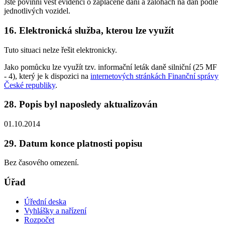
Jste povinni vést evidenci o zaplacené dani a zálohách na daň podle
jednotlivých vozidel.
16. Elektronická služba, kterou lze využít
Tuto situaci nelze řešit elektronicky.
Jako pomůcku lze využít tzv. informační leták daně silniční (25 MF
- 4), který je k dispozici na
internetových stránkách Finanční správy
České republiky
.
28. Popis byl naposledy aktualizován
01.10.2014
29. Datum konce platnosti popisu
Bez časového omezení.
Úřad
Úřední deska
Vyhlášky a nařízení
Rozpočet