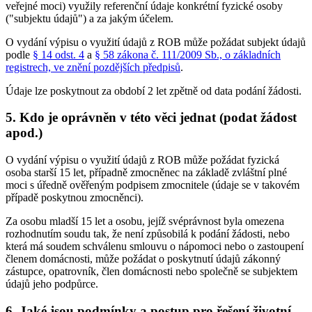
veřejné moci) využily referenční údaje konkrétní fyzické osoby
("subjektu údajů") a za jakým účelem.
O vydání výpisu o využití údajů z ROB může požádat subjekt údajů
podle
§ 14 odst. 4
a
§ 58 zákona č. 111/2009 Sb., o základních
registrech, ve znění pozdějších předpisů
.
Údaje lze poskytnout za období 2 let zpětně od data podání žádosti.
5. Kdo je oprávněn v této věci jednat (podat žádost
apod.)
O vydání výpisu o využití údajů z ROB může požádat fyzická
osoba starší 15 let, případně zmocněnec na základě zvláštní plné
moci s úředně ověřeným podpisem zmocnitele (údaje se v takovém
případě poskytnou zmocněnci).
Za osobu mladší 15 let a osobu, jejíž svéprávnost byla omezena
rozhodnutím soudu tak, že není způsobilá k podání žádosti, nebo
která má soudem schválenu smlouvu o nápomoci nebo o zastoupení
členem domácnosti, může požádat o poskytnutí údajů zákonný
zástupce, opatrovník, člen domácnosti nebo společně se subjektem
údajů jeho podpůrce.
6. Jaké jsou podmínky a postup pro řešení životní