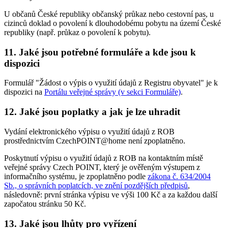
U občanů České republiky občanský průkaz nebo cestovní pas, u
cizinců doklad o povolení k dlouhodobému pobytu na území České
republiky (např. průkaz o povolení k pobytu).
11. Jaké jsou potřebné formuláře a kde jsou k
dispozici
Formulář "Žádost o výpis o využití údajů z Registru obyvatel" je k
dispozici na
Portálu veřejné správy (v sekci Formuláře)
.
12. Jaké jsou poplatky a jak je lze uhradit
Vydání elektronického výpisu o využití údajů z ROB
prostřednictvím CzechPOINT@home není zpoplatněno.
Poskytnutí výpisu o využití údajů z ROB na kontaktním místě
veřejné správy Czech POINT, který je ověřeným výstupem z
informačního systému, je zpoplatněno podle
zákona č. 634/2004
Sb., o správních poplatcích, ve znění pozdějších předpisů
,
následovně: první stránka výpisu ve výši 100 Kč a za každou další
započatou stránku 50 Kč.
13. Jaké jsou lhůty pro vyřízení