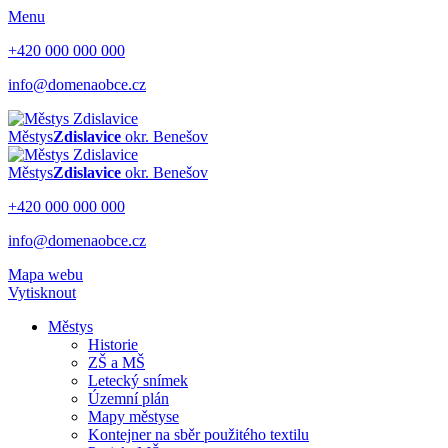
Menu
+420 000 000 000
info@domenaobce.cz
Městys
Zdislavice
okr. Benešov
Městys
Zdislavice
okr. Benešov
+420 000 000 000
info@domenaobce.cz
Mapa webu
Vytisknout
Městys
Historie
ZŠ a MŠ
Letecký snímek
Územní plán
Mapy městyse
Kontejner na sběr použitého textilu