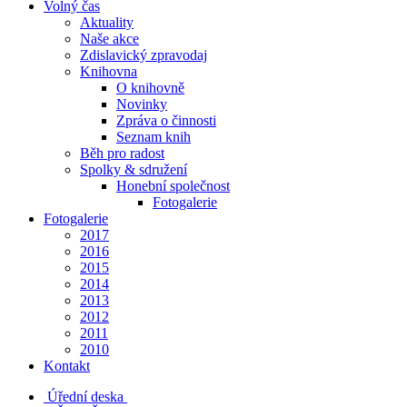
Volný čas
Aktuality
Naše akce
Zdislavický zpravodaj
Knihovna
O knihovně
Novinky
Zpráva o činnosti
Seznam knih
Běh pro radost
Spolky & sdružení
Honební společnost
Fotogalerie
Fotogalerie
2017
2016
2015
2014
2013
2012
2011
2010
Kontakt
Úřední deska