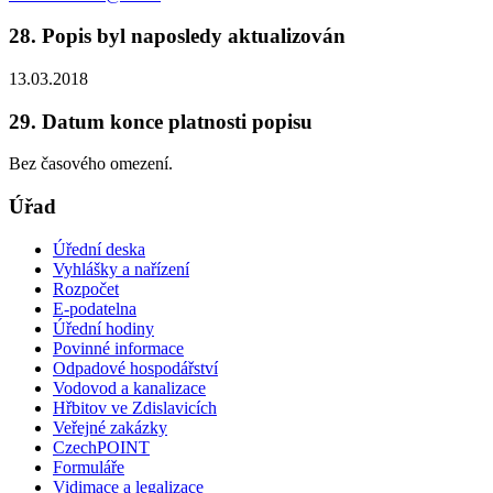
28. Popis byl naposledy aktualizován
13.03.2018
29. Datum konce platnosti popisu
Bez časového omezení.
Úřad
Úřední deska
Vyhlášky a nařízení
Rozpočet
E-podatelna
Úřední hodiny
Povinné informace
Odpadové hospodářství
Vodovod a kanalizace
Hřbitov ve Zdislavicích
Veřejné zakázky
CzechPOINT
Formuláře
Vidimace a legalizace