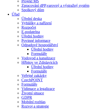
Projekt MŠ
Zpracování dPP,varovný a výstražný systém
Spolkový dům
Úřad
Úřední deska
Vyhlášky a nařízení
Rozpočet
E-podatelna
Úřední hodiny
Povinné informace
Odpadové hospodářství
Úřední hodiny
Formuláře
Vodovod a kanalizace
Hřbitov ve Zdislavicích
Úřední hodiny
Formuláře
Veřejné zakázky
CzechPOINT
Formuláře
Vidimace a legalizace
Životní situace
GDPR
Mobilní rozhlas
Rozvoj a strategie