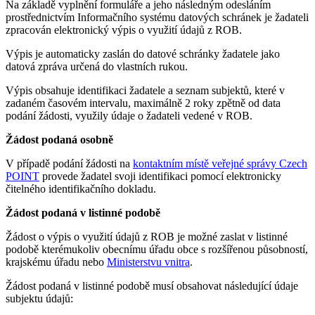
Na základě vyplnění formuláře a jeho následným odesláním
prostřednictvím Informačního systému datových schránek je žadateli
zpracován elektronický výpis o využití údajů z ROB.
Výpis je automaticky zaslán do datové schránky žadatele jako
datová zpráva určená do vlastních rukou.
Výpis obsahuje identifikaci žadatele a seznam subjektů, které v
zadaném časovém intervalu, maximálně 2 roky zpětně od data
podání žádosti, využily údaje o žadateli vedené v ROB.
Žádost podaná osobně
V případě podání žádosti na
kontaktním místě veřejné správy Czech
POINT
provede žadatel svoji identifikaci pomocí elektronicky
čitelného identifikačního dokladu.
Žádost podaná v listinné podobě
Žádost o výpis o využití údajů z ROB je možné zaslat v listinné
podobě kterémukoliv obecnímu úřadu obce s rozšířenou působností,
krajskému úřadu nebo
Ministerstvu vnitra
.
Žádost podaná v listinné podobě musí obsahovat následující údaje
subjektu údajů: