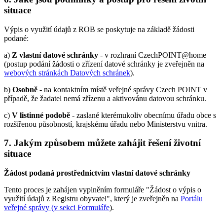
situace
Výpis o využití údajů z ROB se poskytuje na základě žádosti
podané:
a)
Z vlastní datové schránky
- v rozhraní CzechPOINT@home
(postup podání žádosti o zřízení datové schránky je zveřejněn na
webových stránkách Datových schránek
).
b)
Osobně
- na kontaktním místě veřejné správy Czech POINT v
případě, že žadatel nemá zřízenu a aktivovánu datovou schránku.
c)
V listinné podobě
- zaslané kterémukoliv obecnímu úřadu obce s
rozšířenou působností, krajskému úřadu nebo Ministerstvu vnitra.
7. Jakým způsobem můžete zahájit řešení životní
situace
Žádost podaná prostřednictvím vlastní datové schránky
Tento proces je zahájen vyplněním formuláře "Žádost o výpis o
využití údajů z Registru obyvatel", který je zveřejněn na
Portálu
veřejné správy (v sekci Formuláře
).