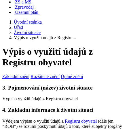
ZŠ a MŠ
Zpravodaj
Územní plán
Úvodní stránka
Úřad
Životní situace
Výpis o využití údajů z Registru...
Výpis o využití údajů z
Registru obyvatel
Základní znění
Rozšířené znění
Úplné znění
3. Pojmenování (název) životní situace
Výpis o využití údajů z Registru obyvatel
4. Základní informace k životní situaci
Výdejem výpisu o využití údajů z
Registru obyvatel
(dále jen
"ROB") se rozumí poskytnutí údajů o tom, které subjekty (orgány