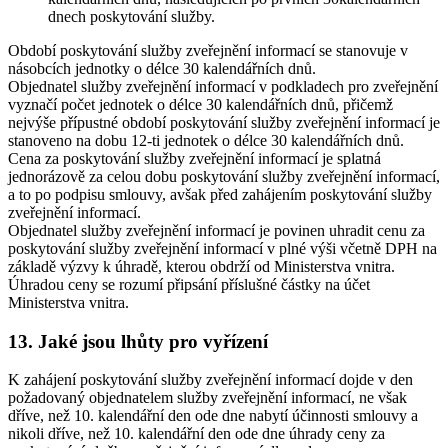
dnech poskytování služby.
Období poskytování služby zveřejnění informací se stanovuje v
násobcích jednotky o délce 30 kalendářních dnů.
Objednatel služby zveřejnění informací v podkladech pro zveřejnění
vyznačí počet jednotek o délce 30 kalendářních dnů, přičemž
nejvýše přípustné období poskytování služby zveřejnění informací je
stanoveno na dobu 12-ti jednotek o délce 30 kalendářních dnů.
Cena za poskytování služby zveřejnění informací je splatná
jednorázově za celou dobu poskytování služby zveřejnění informací,
a to po podpisu smlouvy, avšak před zahájením poskytování služby
zveřejnění informací.
Objednatel služby zveřejnění informací je povinen uhradit cenu za
poskytování služby zveřejnění informací v plné výši včetně DPH na
základě výzvy k úhradě, kterou obdrží od Ministerstva vnitra.
Úhradou ceny se rozumí připsání příslušné částky na účet
Ministerstva vnitra.
13. Jaké jsou lhůty pro vyřízení
K zahájení poskytování služby zveřejnění informací dojde v den
požadovaný objednatelem služby zveřejnění informací, ne však
dříve, než 10. kalendářní den ode dne nabytí účinnosti smlouvy a
nikoli dříve, než 10. kalendářní den ode dne úhrady ceny za