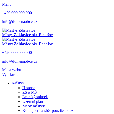
Menu
+420 000 000 000
info@domenaobce.cz
Městys
Zdislavice
okr. Benešov
Městys
Zdislavice
okr. Benešov
+420 000 000 000
info@domenaobce.cz
Mapa webu
Vytisknout
Městys
Historie
ZŠ a MŠ
Letecký snímek
Územní plán
Mapy městyse
Kontejner na sběr použitého textilu