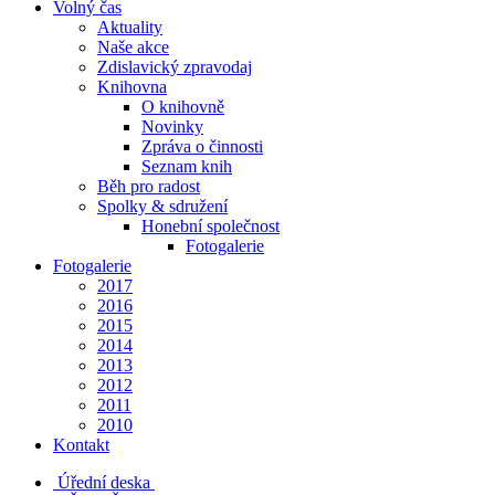
Volný čas
Aktuality
Naše akce
Zdislavický zpravodaj
Knihovna
O knihovně
Novinky
Zpráva o činnosti
Seznam knih
Běh pro radost
Spolky & sdružení
Honební společnost
Fotogalerie
Fotogalerie
2017
2016
2015
2014
2013
2012
2011
2010
Kontakt
Úřední deska