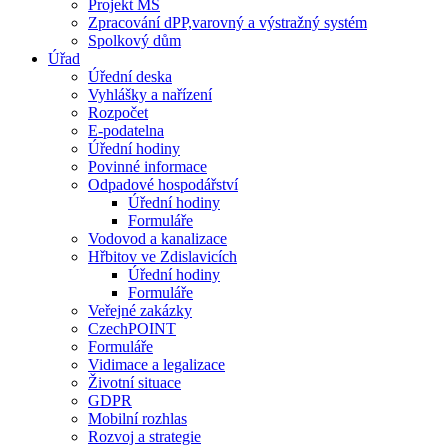
Projekt MŠ
Zpracování dPP,varovný a výstražný systém
Spolkový dům
Úřad
Úřední deska
Vyhlášky a nařízení
Rozpočet
E-podatelna
Úřední hodiny
Povinné informace
Odpadové hospodářství
Úřední hodiny
Formuláře
Vodovod a kanalizace
Hřbitov ve Zdislavicích
Úřední hodiny
Formuláře
Veřejné zakázky
CzechPOINT
Formuláře
Vidimace a legalizace
Životní situace
GDPR
Mobilní rozhlas
Rozvoj a strategie