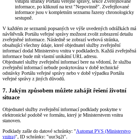
vstupní stránky Portálu veřejné správy, sekce Zveřejňované
informace, po kliknutí na text "Nepovinně". Zveřejňované
informace jsou v kompletním seznamu řazeny chronologicky
sestupně.
V každém ze seznamů popsaných ve výše uvedených odrážkách má
návštěvník Portálu veřejné správy možnost zvolit zobrazení detailu
zveřejněné informace. Následně se zobrazí webová stránka,
obsahující všechny údaje, které objednatel služby zveřejnění
informací dodal Ministerstvu vnitra v podkladech. Každá zveřejněná
informace bude mít vlastní unikátní URL adresu.
Objednatel služby zveřejnění informací bere na vědomí, že služba
zveřejnění informací nebude poskytována v době technické
odstávky Portálu veřejné správy nebo v době výpadku Portálu
veřejné správy z jiných důvodů.
7. Jakým způsobem můžete zahájit řešení životní
situace
Objednatel služby zveřejnění informací podklady poskytne v
elektronické podobě ve formátu, který je Ministerstvem vnitra
stanoven.
Podklady zašle do datové schránky: "
Automat PVS (Ministerstvo
vnitra)
", ID schránky: "uur3q2i".