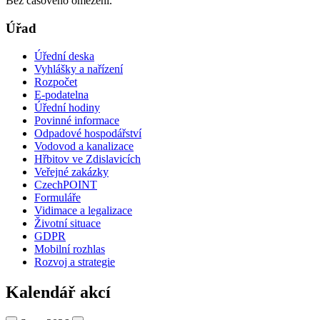
Bez časového omezení.
Úřad
Úřední deska
Vyhlášky a nařízení
Rozpočet
E-podatelna
Úřední hodiny
Povinné informace
Odpadové hospodářství
Vodovod a kanalizace
Hřbitov ve Zdislavicích
Veřejné zakázky
CzechPOINT
Formuláře
Vidimace a legalizace
Životní situace
GDPR
Mobilní rozhlas
Rozvoj a strategie
Kalendář akcí