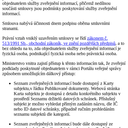
objednatelem služby zveřejnění informací, přičemž nedílnou
součásti smlouvy jsou podmínky poskytování služby zveřejnění
informací.
Smlouva nabývá účinnosti dnem podpisu oběma smluvními
stranami.
Právní vztah vniklý uzavřením smlouvy se řídí
zákonem č.
513/1991 Sb., obchodní zákoník, ve znění pozdějších předpisů
, a to
bez ohledu na to, zda objednatelem služby zveřejnění informací je
fyzická osoba, podnikající fyzická osoba nebo právnická osoba.
Ministerstvo vnitra zajistí přístup k těmto informacím tak, že zveřejní
podklady poskytnuté objednatelem v rámci Portálu veřejné správy
způsobem umožňujícím dálkový přístup:
Seznam zveřejněných informací bude dostupný z Karty
subjektu,v řádku Publikované dokumenty. Webová stránka
Karta subjektu je dostupná z detailu konkrétního subjektu v
prostředí Seznamu držitelů datových schránek. Příslušný
subjekt je možno vyhledat přímým zadáním názvu, dle IČ
nebo ID datové schránky, případně ručním prohledáním
seznamu subjektů dle kategorií.
Seznam zveřejněných informací bude dále dostupný ze