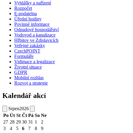
Vyhlášky a nařízení
Rozpočet
E-podatelna
Úřední hodiny
Povinné informace
Odpadové hospodářství
Vodovod a kanalizace
Hřbitov ve Zdislavicích
Veřejné zakázky
CzechPOINT
Formuláře
Vidimace a legalizace
Životní situace
GDPR
Mobilní rozhlas
Rozvoj a strategie
Kalendář akcí
Srpen
2026
Po
Út
St
Čt
Pá
So
Ne
27
28
29
30
31
1
2
3
4
5
6
7
8
9