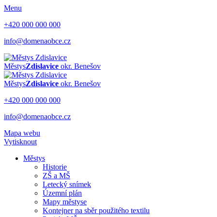
Menu
+420 000 000 000
info@domenaobce.cz
Městys
Zdislavice
okr. Benešov
Městys
Zdislavice
okr. Benešov
+420 000 000 000
info@domenaobce.cz
Mapa webu
Vytisknout
Městys
Historie
ZŠ a MŠ
Letecký snímek
Územní plán
Mapy městyse
Kontejner na sběr použitého textilu