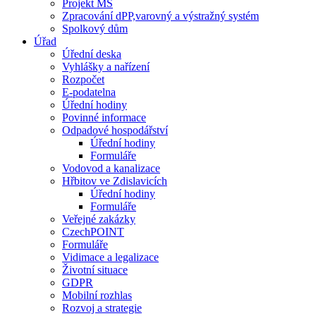
Projekt MŠ
Zpracování dPP,varovný a výstražný systém
Spolkový dům
Úřad
Úřední deska
Vyhlášky a nařízení
Rozpočet
E-podatelna
Úřední hodiny
Povinné informace
Odpadové hospodářství
Úřední hodiny
Formuláře
Vodovod a kanalizace
Hřbitov ve Zdislavicích
Úřední hodiny
Formuláře
Veřejné zakázky
CzechPOINT
Formuláře
Vidimace a legalizace
Životní situace
GDPR
Mobilní rozhlas
Rozvoj a strategie