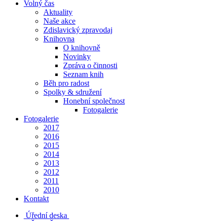
Volný čas
Aktuality
Naše akce
Zdislavický zpravodaj
Knihovna
O knihovně
Novinky
Zpráva o činnosti
Seznam knih
Běh pro radost
Spolky & sdružení
Honební společnost
Fotogalerie
Fotogalerie
2017
2016
2015
2014
2013
2012
2011
2010
Kontakt
Úřední deska