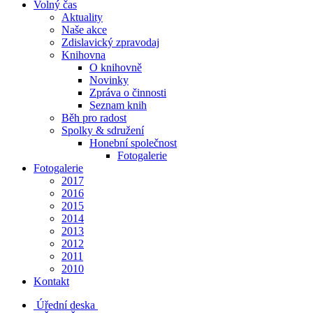
Volný čas
Aktuality
Naše akce
Zdislavický zpravodaj
Knihovna
O knihovně
Novinky
Zpráva o činnosti
Seznam knih
Běh pro radost
Spolky & sdružení
Honební společnost
Fotogalerie
Fotogalerie
2017
2016
2015
2014
2013
2012
2011
2010
Kontakt
Úřední deska