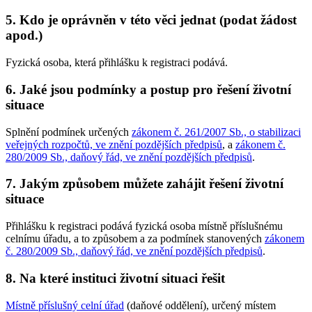
5. Kdo je oprávněn v této věci jednat (podat žádost
apod.)
Fyzická osoba, která přihlášku k registraci podává.
6. Jaké jsou podmínky a postup pro řešení životní
situace
Splnění podmínek určených
zákonem č. 261/2007 Sb., o stabilizaci
veřejných rozpočtů, ve znění pozdějších předpisů
, a
zákonem č.
280/2009 Sb., daňový řád, ve znění pozdějších předpisů
.
7. Jakým způsobem můžete zahájit řešení životní
situace
Přihlášku k registraci podává fyzická osoba místně příslušnému
celnímu úřadu, a to způsobem a za podmínek stanovených
zákonem
č. 280/2009 Sb., daňový řád, ve znění pozdějších předpisů
.
8. Na které instituci životní situaci řešit
Místně příslušný celní úřad
(daňové oddělení), určený místem