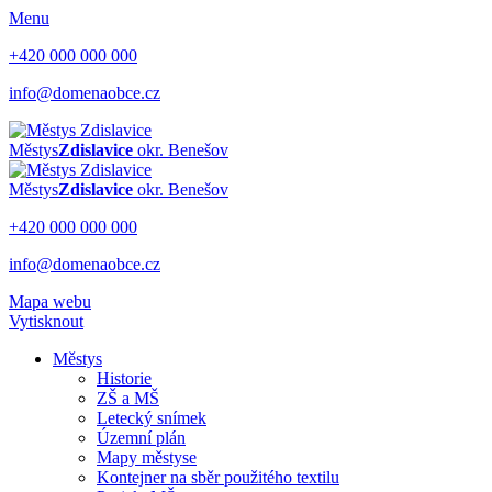
Menu
+420 000 000 000
info@domenaobce.cz
Městys
Zdislavice
okr. Benešov
Městys
Zdislavice
okr. Benešov
+420 000 000 000
info@domenaobce.cz
Mapa webu
Vytisknout
Městys
Historie
ZŠ a MŠ
Letecký snímek
Územní plán
Mapy městyse
Kontejner na sběr použitého textilu