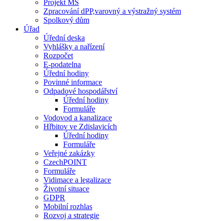
Projekt MŠ
Zpracování dPP,varovný a výstražný systém
Spolkový dům
Úřad
Úřední deska
Vyhlášky a nařízení
Rozpočet
E-podatelna
Úřední hodiny
Povinné informace
Odpadové hospodářství
Úřední hodiny
Formuláře
Vodovod a kanalizace
Hřbitov ve Zdislavicích
Úřední hodiny
Formuláře
Veřejné zakázky
CzechPOINT
Formuláře
Vidimace a legalizace
Životní situace
GDPR
Mobilní rozhlas
Rozvoj a strategie