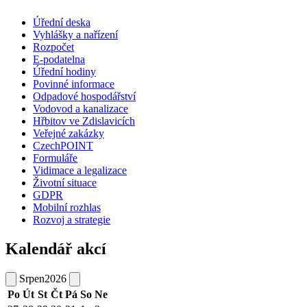
Úřední deska
Vyhlášky a nařízení
Rozpočet
E-podatelna
Úřední hodiny
Povinné informace
Odpadové hospodářství
Vodovod a kanalizace
Hřbitov ve Zdislavicích
Veřejné zakázky
CzechPOINT
Formuláře
Vidimace a legalizace
Životní situace
GDPR
Mobilní rozhlas
Rozvoj a strategie
Kalendář akcí
Srpen
2026
Po
Út
St
Čt
Pá
So
Ne