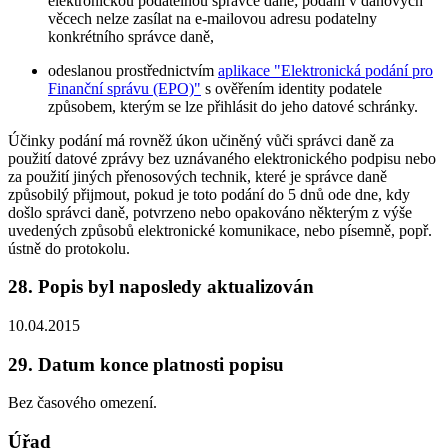
elektronickou podatelnou správce daně; podání v daňových
věcech nelze zasílat na e-mailovou adresu podatelny
konkrétního správce daně,
odeslanou prostřednictvím
aplikace "Elektronická podání pro
Finanční správu (EPO)"
s ověřením identity podatele
způsobem, kterým se lze přihlásit do jeho datové schránky.
Účinky podání má rovněž úkon učiněný vůči správci daně za
použití datové zprávy bez uznávaného elektronického podpisu nebo
za použití jiných přenosových technik, které je správce daně
způsobilý přijmout, pokud je toto podání do 5 dnů ode dne, kdy
došlo správci daně, potvrzeno nebo opakováno některým z výše
uvedených způsobů elektronické komunikace, nebo písemně, popř.
ústně do protokolu.
28. Popis byl naposledy aktualizován
10.04.2015
29. Datum konce platnosti popisu
Bez časového omezení.
Úřad