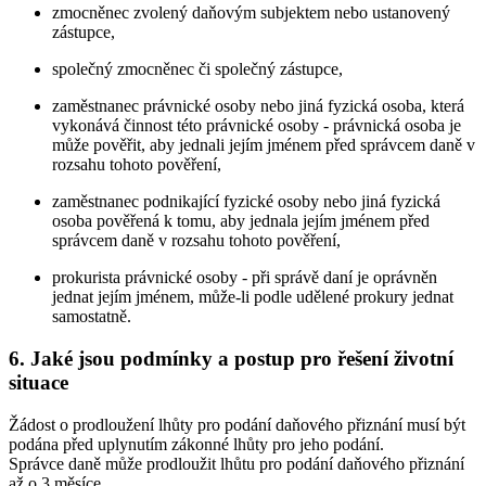
zmocněnec zvolený daňovým subjektem nebo ustanovený
zástupce,
společný zmocněnec či společný zástupce,
zaměstnanec právnické osoby nebo jiná fyzická osoba, která
vykonává činnost této právnické osoby - právnická osoba je
může pověřit, aby jednali jejím jménem před správcem daně v
rozsahu tohoto pověření,
zaměstnanec podnikající fyzické osoby nebo jiná fyzická
osoba pověřená k tomu, aby jednala jejím jménem před
správcem daně v rozsahu tohoto pověření,
prokurista právnické osoby - při správě daní je oprávněn
jednat jejím jménem, může-li podle udělené prokury jednat
samostatně.
6. Jaké jsou podmínky a postup pro řešení životní
situace
Žádost o prodloužení lhůty pro podání daňového přiznání musí být
podána před uplynutím zákonné lhůty pro jeho podání.
Správce daně může prodloužit lhůtu pro podání daňového přiznání
až o 3 měsíce.