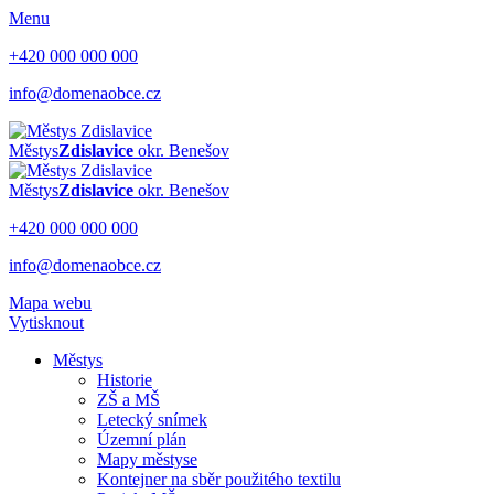
Menu
+420 000 000 000
info@domenaobce.cz
Městys
Zdislavice
okr. Benešov
Městys
Zdislavice
okr. Benešov
+420 000 000 000
info@domenaobce.cz
Mapa webu
Vytisknout
Městys
Historie
ZŠ a MŠ
Letecký snímek
Územní plán
Mapy městyse
Kontejner na sběr použitého textilu