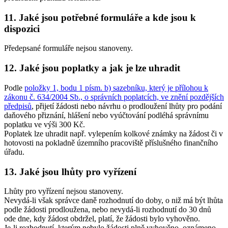
11. Jaké jsou potřebné formuláře a kde jsou k
dispozici
Předepsané formuláře nejsou stanoveny.
12. Jaké jsou poplatky a jak je lze uhradit
Podle
položky 1, bodu 1 písm. b) sazebníku, který je přílohou k
zákonu č. 634/2004 Sb., o správních poplatcích, ve znění pozdějších
předpisů
, přijetí žádosti nebo návrhu o prodloužení lhůty pro podání
daňového přiznání, hlášení nebo vyúčtování podléhá správnímu
poplatku ve výši 300 Kč.
Poplatek lze uhradit např. vylepením kolkové známky na žádost či v
hotovosti na pokladně územního pracoviště příslušného finančního
úřadu.
13. Jaké jsou lhůty pro vyřízení
Lhůty pro vyřízení nejsou stanoveny.
Nevydá-li však správce daně rozhodnutí do doby, o niž má být lhůta
podle žádosti prodloužena, nebo nevydá-li rozhodnutí do 30 dnů
ode dne, kdy žádost obdržel, platí, že žádosti bylo vyhověno.
Je-li rozhodnutí, kterým nebylo žádosti plně vyhověno, oznámeno