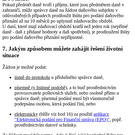
Pokud předmět daně tvoří i příjmy, které jsou předmětem daně v
zahraničí, může správce daně na žádost daňového subjektu v
odůvodněných případech prodloužit lhůtu pro podání daňového
přiznání až na 10 měsíců po uplynutí zdaňovacího období.
U daní, které mají zdaňovací období kratší než jeden rok (nepřímé
daně - daň z přidané hodnoty a daň spotřební), je prodloužení lhůty
pro podání daňového přiznání nepřípustné.
7. Jakým způsobem můžete zahájit řešení životní
situace
Žádost je možné podat:
ústně do protokolu
u příslušného správce daně,
písemně (v listinné podobě)
, a to buď prostřednictvím
provozovatele poštovních služeb, nebo osobně přímo u
správce daně; písemná podání musí být vlastnoručně
podepsána osobou, která podání činí, nebo
elektronicky
(blíže viz bod 16) za použití
aplikace
"Elektronická podání pro Finanční správu (EPO)"
, popř.
prostřednictvím datové schránky.