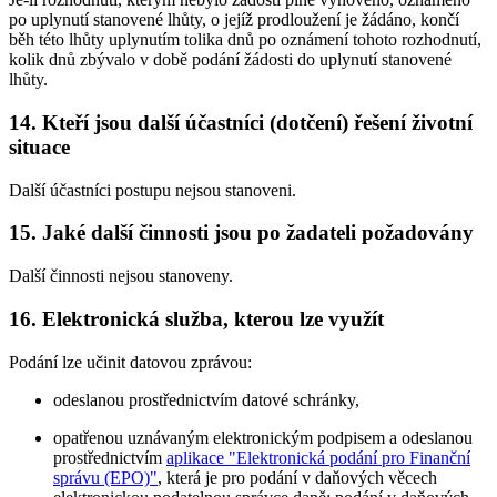
po uplynutí stanovené lhůty, o jejíž prodloužení je žádáno, končí
běh této lhůty uplynutím tolika dnů po oznámení tohoto rozhodnutí,
kolik dnů zbývalo v době podání žádosti do uplynutí stanovené
lhůty.
14. Kteří jsou další účastníci (dotčení) řešení životní
situace
Další účastníci postupu nejsou stanoveni.
15. Jaké další činnosti jsou po žadateli požadovány
Další činnosti nejsou stanoveny.
16. Elektronická služba, kterou lze využít
Podání lze učinit datovou zprávou:
odeslanou prostřednictvím datové schránky,
opatřenou uznávaným elektronickým podpisem a odeslanou
prostřednictvím
aplikace "Elektronická podání pro Finanční
správu (EPO)"
, která je pro podání v daňových věcech