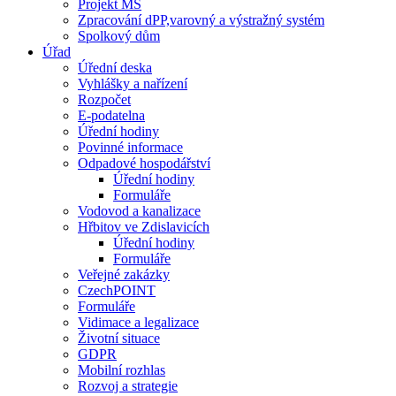
Projekt MŠ
Zpracování dPP,varovný a výstražný systém
Spolkový dům
Úřad
Úřední deska
Vyhlášky a nařízení
Rozpočet
E-podatelna
Úřední hodiny
Povinné informace
Odpadové hospodářství
Úřední hodiny
Formuláře
Vodovod a kanalizace
Hřbitov ve Zdislavicích
Úřední hodiny
Formuláře
Veřejné zakázky
CzechPOINT
Formuláře
Vidimace a legalizace
Životní situace
GDPR
Mobilní rozhlas
Rozvoj a strategie