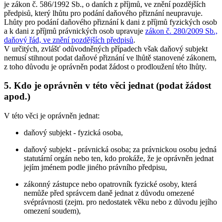
je zákon č. 586/1992 Sb., o daních z příjmů, ve znění pozdějších
předpisů, který lhůtu pro podání daňového přiznání neupravuje.
Lhůty pro podání daňového přiznání k dani z příjmů fyzických osob
a k dani z příjmů právnických osob upravuje
zákon č. 280/2009 Sb.,
daňový řád, ve znění pozdějších předpisů
.
V určitých, zvlášť odůvodněných případech však daňový subjekt
nemusí stihnout podat daňové přiznání ve lhůtě stanovené zákonem,
z toho důvodu je oprávněn podat žádost o prodloužení této lhůty.
5. Kdo je oprávněn v této věci jednat (podat žádost
apod.)
V této věci je oprávněn jednat:
daňový subjekt - fyzická osoba,
daňový subjekt - právnická osoba; za právnickou osobu jedná
statutární orgán nebo ten, kdo prokáže, že je oprávněn jednat
jejím jménem podle jiného právního předpisu,
zákonný zástupce nebo opatrovník fyzické osoby, která
nemůže před správcem daně jednat z důvodu omezené
svéprávnosti (zejm. pro nedostatek věku nebo z důvodu jejího
omezení soudem),