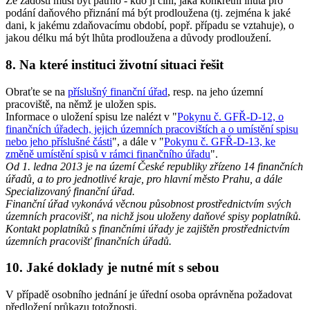
Ze žádosti musí být patrno - kdo ji činí, jaká konkrétní lhůta pro
podání daňového přiznání má být prodloužena (tj. zejména k jaké
dani, k jakému zdaňovacímu období, popř. případu se vztahuje), o
jakou délku má být lhůta prodloužena a důvody prodloužení.
8. Na které instituci životní situaci řešit
Obraťte se na
příslušný finanční úřad
, resp. na jeho územní
pracoviště, na němž je uložen spis.
Informace o uložení spisu lze nalézt v "
Pokynu č. GFŘ-D-12, o
finančních úřadech, jejich územních pracovištích a o umístění spisu
nebo jeho příslušné části
", a dále v "
Pokynu č. GFŘ-D-13, ke
změně umístění spisů v rámci finančního úřadu
".
Od 1. ledna 2013 je na území České republiky zřízeno 14 finančních
úřadů, a to pro jednotlivé kraje, pro hlavní město Prahu, a dále
Specializovaný finanční úřad.
Finanční úřad vykonává věcnou působnost prostřednictvím svých
územních pracovišť, na nichž jsou uloženy daňové spisy poplatníků.
Kontakt poplatníků s finančními úřady je zajištěn prostřednictvím
územních pracovišť finančních úřadů.
10. Jaké doklady je nutné mít s sebou
V případě osobního jednání je úřední osoba oprávněna požadovat
předložení průkazu totožnosti.