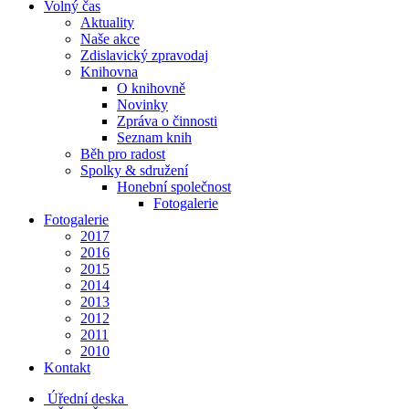
Volný čas
Aktuality
Naše akce
Zdislavický zpravodaj
Knihovna
O knihovně
Novinky
Zpráva o činnosti
Seznam knih
Běh pro radost
Spolky & sdružení
Honební společnost
Fotogalerie
Fotogalerie
2017
2016
2015
2014
2013
2012
2011
2010
Kontakt
Úřední deska