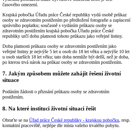
časového omezení.
Krajská pobočka Úřadu práce České republiky vydá osobě průkaz
osoby se zdravotním postižením po předložení fotografie a zaplacení
správního poplatku; současně s vydáním průkazu osoby se
zdravotním postižením krajská pobočka Úřadu práce České
republiky určí dobu platnosti tohoto průkazu jako veřejné listiny.
Doba platnosti průkazu osoby se zdravotním postižením jako
veřejné listiny je nejvýše 5 let u osob do 18 let věku a nejvýše 10 let
u osob starších 18 let věku; tato doba nemůže být delší, než je doba,
po kterou trvá nárok na průkaz osoby se zdravotním postižením.
7. Jakým způsobem můžete zahájit řešení životní
situace
Podáním žádosti o přiznání průkazu osoby se zdravotním
postižením.
8. Na které instituci životní situaci řešit
Obraťte se na
Úřad práce České republiky - krajskou pobočku
, resp.
kontaktní pracoviště, nejlépe dle místa vašeho trvalého pobytu.