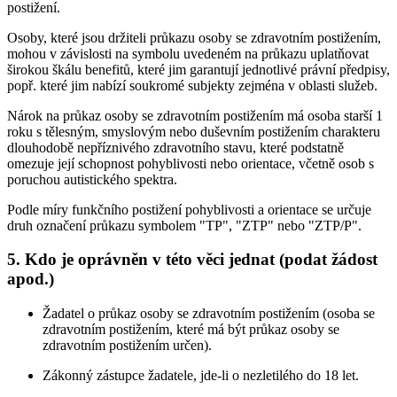
postižení.
Osoby, které jsou držiteli průkazu osoby se zdravotním postižením,
mohou v závislosti na symbolu uvedeném na průkazu uplatňovat
širokou škálu benefitů, které jim garantují jednotlivé právní předpisy,
popř. které jim nabízí soukromé subjekty zejména v oblasti služeb.
Nárok na průkaz osoby se zdravotním postižením má osoba starší 1
roku s tělesným, smyslovým nebo duševním postižením charakteru
dlouhodobě nepříznivého zdravotního stavu, které podstatně
omezuje její schopnost pohyblivosti nebo orientace, včetně osob s
poruchou autistického spektra.
Podle míry funkčního postižení pohyblivosti a orientace se určuje
druh označení průkazu symbolem "TP", "ZTP" nebo "ZTP/P".
5. Kdo je oprávněn v této věci jednat (podat žádost
apod.)
Žadatel o průkaz osoby se zdravotním postižením (osoba se
zdravotním postižením, které má být průkaz osoby se
zdravotním postižením určen).
Zákonný zástupce žadatele, jde-li o nezletilého do 18 let.