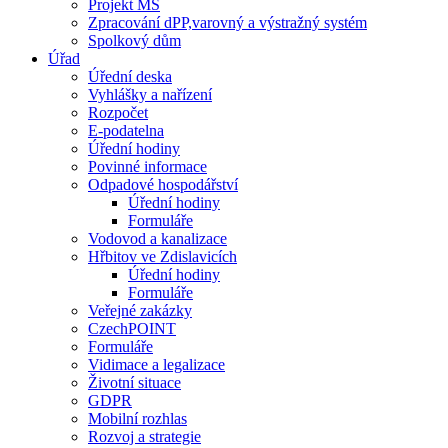
Projekt MŠ
Zpracování dPP,varovný a výstražný systém
Spolkový dům
Úřad
Úřední deska
Vyhlášky a nařízení
Rozpočet
E-podatelna
Úřední hodiny
Povinné informace
Odpadové hospodářství
Úřední hodiny
Formuláře
Vodovod a kanalizace
Hřbitov ve Zdislavicích
Úřední hodiny
Formuláře
Veřejné zakázky
CzechPOINT
Formuláře
Vidimace a legalizace
Životní situace
GDPR
Mobilní rozhlas
Rozvoj a strategie