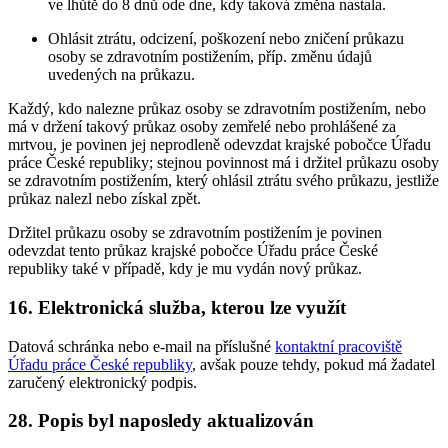
ve lhůtě do 8 dnů ode dne, kdy taková změna nastala.
Ohlásit ztrátu, odcizení, poškození nebo zničení průkazu
osoby se zdravotním postižením, příp. změnu údajů
uvedených na průkazu.
Každý, kdo nalezne průkaz osoby se zdravotním postižením, nebo
má v držení takový průkaz osoby zemřelé nebo prohlášené za
mrtvou, je povinen jej neprodleně odevzdat krajské pobočce Úřadu
práce České republiky; stejnou povinnost má i držitel průkazu osoby
se zdravotním postižením, který ohlásil ztrátu svého průkazu, jestliže
průkaz nalezl nebo získal zpět.
Držitel průkazu osoby se zdravotním postižením je povinen
odevzdat tento průkaz krajské pobočce Úřadu práce České
republiky také v případě, kdy je mu vydán nový průkaz.
16. Elektronická služba, kterou lze využít
Datová schránka nebo e-mail na příslušné
kontaktní pracoviště
Úřadu práce České republiky
, avšak pouze tehdy, pokud má žadatel
zaručený elektronický podpis.
28. Popis byl naposledy aktualizován