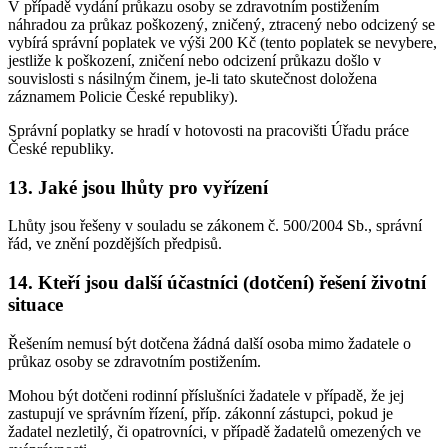
V případě vydání průkazu osoby se zdravotním postižením
náhradou za průkaz poškozený, zničený, ztracený nebo odcizený se
vybírá správní poplatek ve výši 200 Kč (tento poplatek se nevybere,
jestliže k poškození, zničení nebo odcizení průkazu došlo v
souvislosti s násilným činem, je-li tato skutečnost doložena
záznamem Policie České republiky).
Správní poplatky se hradí v hotovosti na pracovišti Úřadu práce
České republiky.
13. Jaké jsou lhůty pro vyřízení
Lhůty jsou řešeny v souladu se zákonem č. 500/2004 Sb., správní
řád, ve znění pozdějších předpisů.
14. Kteří jsou další účastníci (dotčení) řešení životní
situace
Řešením nemusí být dotčena žádná další osoba mimo žadatele o
průkaz osoby se zdravotním postižením.
Mohou být dotčeni rodinní příslušníci žadatele v případě, že jej
zastupují ve správním řízení, příp. zákonní zástupci, pokud je
žadatel nezletilý, či opatrovníci, v případě žadatelů omezených ve