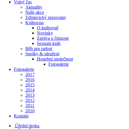
Volný čas
Aktuality
Naše akce
Zdislavický zpravodaj
Knihovna
O knihovně
Novinky
Zpráva o činnosti
Seznam knih
Běh pro radost
Spolky & sdružení
Honební společnost
Fotogalerie
Fotogalerie
2017
2016
2015
2014
2013
2012
2011
2010
Kontakt
Úřední deska