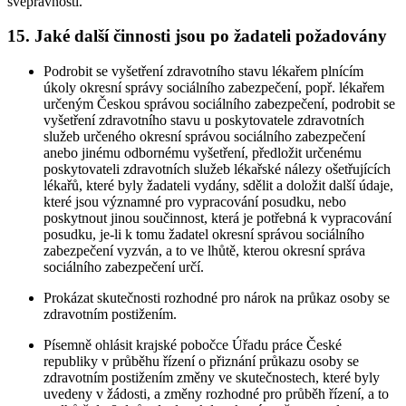
svéprávnosti.
15. Jaké další činnosti jsou po žadateli požadovány
Podrobit se vyšetření zdravotního stavu lékařem plnícím
úkoly okresní správy sociálního zabezpečení, popř. lékařem
určeným Českou správou sociálního zabezpečení, podrobit se
vyšetření zdravotního stavu u poskytovatele zdravotních
služeb určeného okresní správou sociálního zabezpečení
anebo jinému odbornému vyšetření, předložit určenému
poskytovateli zdravotních služeb lékařské nálezy ošetřujících
lékařů, které byly žadateli vydány, sdělit a doložit další údaje,
které jsou významné pro vypracování posudku, nebo
poskytnout jinou součinnost, která je potřebná k vypracování
posudku, je-li k tomu žadatel okresní správou sociálního
zabezpečení vyzván, a to ve lhůtě, kterou okresní správa
sociálního zabezpečení určí.
Prokázat skutečnosti rozhodné pro nárok na průkaz osoby se
zdravotním postižením.
Písemně ohlásit krajské pobočce Úřadu práce České
republiky v průběhu řízení o přiznání průkazu osoby se
zdravotním postižením změny ve skutečnostech, které byly
uvedeny v žádosti, a změny rozhodné pro průběh řízení, a to