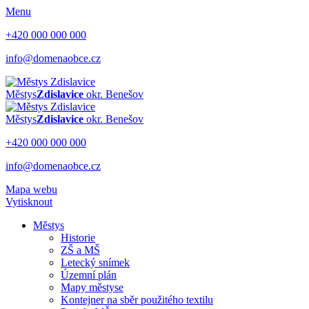
Menu
+420 000 000 000
info@domenaobce.cz
Městys
Zdislavice
okr. Benešov
Městys
Zdislavice
okr. Benešov
+420 000 000 000
info@domenaobce.cz
Mapa webu
Vytisknout
Městys
Historie
ZŠ a MŠ
Letecký snímek
Územní plán
Mapy městyse
Kontejner na sběr použitého textilu