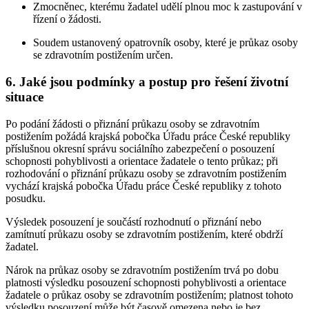
Zmocněnec, kterému žadatel udělí plnou moc k zastupování v
řízení o žádosti.
Soudem ustanovený opatrovník osoby, které je průkaz osoby
se zdravotním postižením určen.
6. Jaké jsou podmínky a postup pro řešení životní
situace
Po podání žádosti o přiznání průkazu osoby se zdravotním
postižením požádá krajská pobočka Úřadu práce České republiky
příslušnou okresní správu sociálního zabezpečení o posouzení
schopnosti pohyblivosti a orientace žadatele o tento průkaz; při
rozhodování o přiznání průkazu osoby se zdravotním postižením
vychází krajská pobočka Úřadu práce České republiky z tohoto
posudku.
Výsledek posouzení je součástí rozhodnutí o přiznání nebo
zamítnutí průkazu osoby se zdravotním postižením, které obdrží
žadatel.
Nárok na průkaz osoby se zdravotním postižením trvá po dobu
platnosti výsledku posouzení schopnosti pohyblivosti a orientace
žadatele o průkaz osoby se zdravotním postižením; platnost tohoto
výsledku posouzení může být časově omezena nebo je bez