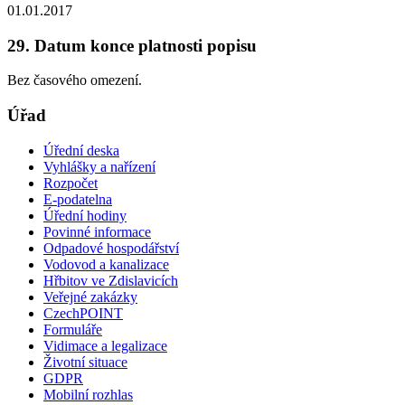
01.01.2017
29. Datum konce platnosti popisu
Bez časového omezení.
Úřad
Úřední deska
Vyhlášky a nařízení
Rozpočet
E-podatelna
Úřední hodiny
Povinné informace
Odpadové hospodářství
Vodovod a kanalizace
Hřbitov ve Zdislavicích
Veřejné zakázky
CzechPOINT
Formuláře
Vidimace a legalizace
Životní situace
GDPR
Mobilní rozhlas