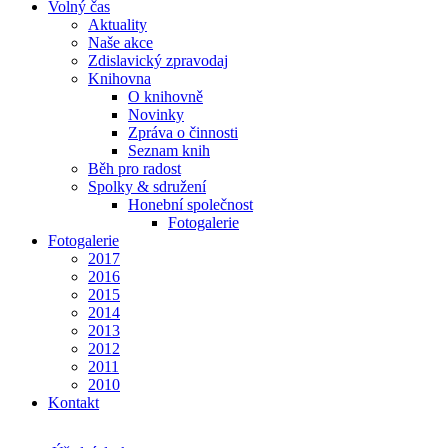
Volný čas
Aktuality
Naše akce
Zdislavický zpravodaj
Knihovna
O knihovně
Novinky
Zpráva o činnosti
Seznam knih
Běh pro radost
Spolky & sdružení
Honební společnost
Fotogalerie
Fotogalerie
2017
2016
2015
2014
2013
2012
2011
2010
Kontakt