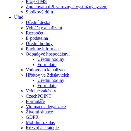
Projekt MŠ
Zpracování dPP,varovný a výstražný systém
Spolkový dům
Úřad
Úřední deska
Vyhlášky a nařízení
Rozpočet
E-podatelna
Úřední hodiny
Povinné informace
Odpadové hospodářství
Úřední hodiny
Formuláře
Vodovod a kanalizace
Hřbitov ve Zdislavicích
Úřední hodiny
Formuláře
Veřejné zakázky
CzechPOINT
Formuláře
Vidimace a legalizace
Životní situace
GDPR
Mobilní rozhlas
Rozvoj a strategie