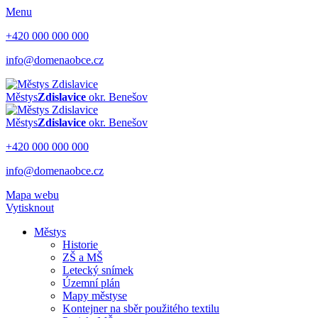
Menu
+420 000 000 000
info@domenaobce.cz
Městys
Zdislavice
okr. Benešov
Městys
Zdislavice
okr. Benešov
+420 000 000 000
info@domenaobce.cz
Mapa webu
Vytisknout
Městys
Historie
ZŠ a MŠ
Letecký snímek
Územní plán
Mapy městyse
Kontejner na sběr použitého textilu