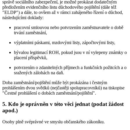
správě sociálního zabezpečení, je možné prokázat dodatečným
předložením evidenčního listu důchodového pojištění (dále též
"ELDP") a dále, to ovšem až v rámci zahájeného řízení o důchod,
následujícími doklady:
pracovní smlouvou nebo potvrzením zaměstnavatele o době
trvání zaměstnání,
výplatními páskami, mzdovými listy, zápočtovými listy,
bývalou legitimací ROH, pokud jsou v ní vylepeny známky o
placení příspěvků,
potvrzením o zdanitelných příjmech a funkčních požitcích a o
sražených zálohách na daň.
Doba zaměstnání/pojištění může být prokázána i čestným
prohlášením dvou svědků (nejčastěji spolupracovníků) na tiskopise
"Čestné prohlášení o dobách zaměstnání/pojištění".
5. Kdo je oprávněn v této věci jednat (podat žádost
apod.)
Osoby plně svéprávné ve smyslu občanského zákoníku.