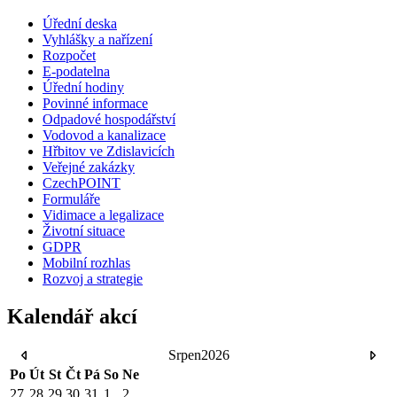
Úřední deska
Vyhlášky a nařízení
Rozpočet
E-podatelna
Úřední hodiny
Povinné informace
Odpadové hospodářství
Vodovod a kanalizace
Hřbitov ve Zdislavicích
Veřejné zakázky
CzechPOINT
Formuláře
Vidimace a legalizace
Životní situace
GDPR
Mobilní rozhlas
Rozvoj a strategie
Kalendář akcí
Srpen
2026
Po
Út
St
Čt
Pá
So
Ne
27
28
29
30
31
1
2