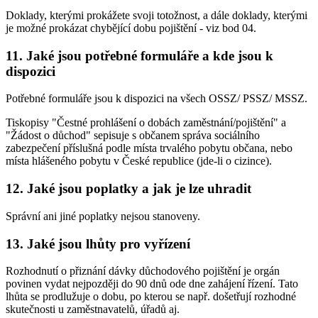
Doklady, kterými prokážete svoji totožnost, a dále doklady, kterými
je možné prokázat chybějící dobu pojištění - viz bod 04.
11. Jaké jsou potřebné formuláře a kde jsou k
dispozici
Potřebné formuláře jsou k dispozici na všech OSSZ/ PSSZ/ MSSZ.
Tiskopisy "Čestné prohlášení o dobách zaměstnání/pojištění" a
"Žádost o důchod" sepisuje s občanem správa sociálního
zabezpečení příslušná podle místa trvalého pobytu občana, nebo
místa hlášeného pobytu v České republice (jde-li o cizince).
12. Jaké jsou poplatky a jak je lze uhradit
Správní ani jiné poplatky nejsou stanoveny.
13. Jaké jsou lhůty pro vyřízení
Rozhodnutí o přiznání dávky důchodového pojištění je orgán
povinen vydat nejpozději do 90 dnů ode dne zahájení řízení. Tato
lhůta se prodlužuje o dobu, po kterou se např. došetřují rozhodné
skutečnosti u zaměstnavatelů, úřadů aj.