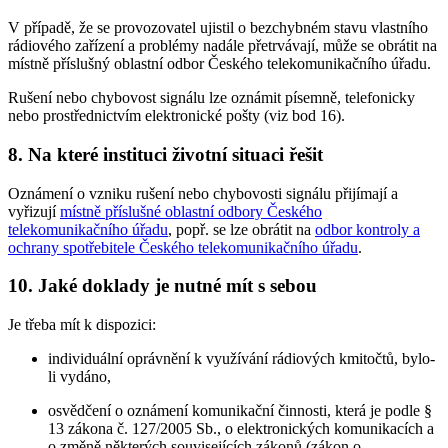
V případě, že se provozovatel ujistil o bezchybném stavu vlastního
rádiového zařízení a problémy nadále přetrvávají, může se obrátit na
místně příslušný oblastní odbor Českého telekomunikačního úřadu.
Rušení nebo chybovost signálu lze oznámit písemně, telefonicky
nebo prostřednictvím elektronické pošty (viz bod 16).
8. Na které instituci životní situaci řešit
Oznámení o vzniku rušení nebo chybovosti signálu přijímají a
vyřizují
místně příslušné oblastní odbory Českého
telekomunikačního úřadu
, popř. se lze obrátit na
odbor kontroly a
ochrany spotřebitele Českého telekomunikačního úřadu
.
10. Jaké doklady je nutné mít s sebou
Je třeba mít k dispozici:
individuální oprávnění k využívání rádiových kmitočtů, bylo-
li vydáno,
osvědčení o oznámení komunikační činnosti, která je podle §
13 zákona č. 127/2005 Sb., o elektronických komunikacích a
o změně některých souvisejících zákonů (zákon o