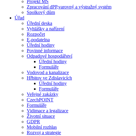
Projekt MŠ
Zpracování dPP,varovný a výstražný systém
Spolkový dům
Úřad
Úřední deska
Vyhlášky a nařízení
Rozpočet
E-podatelna
Úřední hodiny
Povinné informace
Odpadové hospodářství
Úřední hodiny
Formuláře
Vodovod a kanalizace
Hřbitov ve Zdislavicích
Úřední hodiny
Formuláře
Veřejné zakázky
CzechPOINT
Formuláře
Vidimace a legalizace
Životní situace
GDPR
Mobilní rozhlas
Rozvoj a strategie