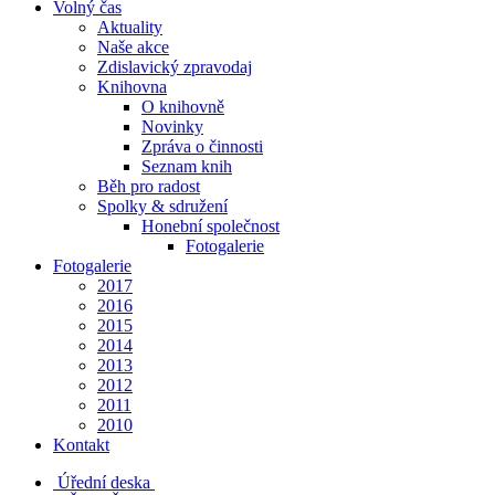
Volný čas
Aktuality
Naše akce
Zdislavický zpravodaj
Knihovna
O knihovně
Novinky
Zpráva o činnosti
Seznam knih
Běh pro radost
Spolky & sdružení
Honební společnost
Fotogalerie
Fotogalerie
2017
2016
2015
2014
2013
2012
2011
2010
Kontakt
Úřední deska