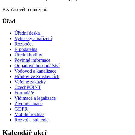
Bez časového omezení.
Úřad
Úřední deska
Vyhlášky a nařízení
Rozpočet
E-podatelna
Úřední hodiny
Povinné informace
Odpadové hospodářství
Vodovod a kanalizace
Hřbitov ve Zdislavicích
Veřejné zakázky
CzechPOINT
Formuláře
Vidimace a legalizace
Životní situace
GDPR
Mobilní rozhlas
Rozvoj a strategie
Kalendář akcí