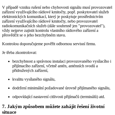
V případě vzniku rušení nebo chybovosti signálu musí provozovatel
zařízení využívajícího rádiové kmitočty, popř. poskytovatel služeb
elektronických komunikací, který je poskytuje prostřednictvím
zařízení využívajícího rádiové kmitočty, nebo provozovatel
radiokomunikačních služeb (dále souhrnně jen "provozovatel"),
vždy nejprve zajistit kontrolu vlastního rádiového zařízení a
přesvědčit se o jeho bezchybném stavu.
Kontrolou doporučujeme pověřit odbornou servisní firmu.
Je třeba zkontrolovat:
bezchybnost a správnou instalaci provozovaného vysílacího i
přijímacího zařízení, včetně antén, anténních svodů a
přidružených zařízení,
kvalitu vysílaného signálu,
dodržení minimální požadované úrovně přijímaného signálu,
odpovídající nastavení citlivosti přijímačů (terminálů) atd.
7. Jakým způsobem můžete zahájit řešení životní
situace