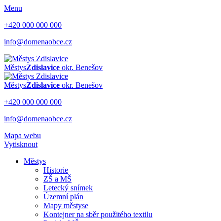
Menu
+420 000 000 000
info@domenaobce.cz
Městys
Zdislavice
okr. Benešov
Městys
Zdislavice
okr. Benešov
+420 000 000 000
info@domenaobce.cz
Mapa webu
Vytisknout
Městys
Historie
ZŠ a MŠ
Letecký snímek
Územní plán
Mapy městyse
Kontejner na sběr použitého textilu