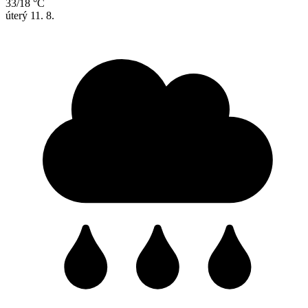
33/18 °C
úterý
11. 8.