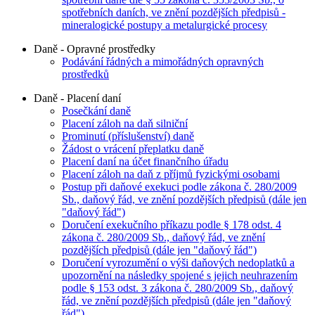
spotřebních daních, ve znění pozdějších předpisů -
mineralogické postupy a metalurgické procesy
Daně - Opravné prostředky
Podávání řádných a mimořádných opravných
prostředků
Daně - Placení daní
Posečkání daně
Placení záloh na daň silniční
Prominutí (příslušenství) daně
Žádost o vrácení přeplatku daně
Placení daní na účet finančního úřadu
Placení záloh na daň z příjmů fyzickými osobami
Postup při daňové exekuci podle zákona č. 280/2009
Sb., daňový řád, ve znění pozdějších předpisů (dále jen
"daňový řád")
Doručení exekučního příkazu podle § 178 odst. 4
zákona č. 280/2009 Sb., daňový řád, ve znění
pozdějších předpisů (dále jen "daňový řád")
Doručení vyrozumění o výši daňových nedoplatků a
upozornění na následky spojené s jejich neuhrazením
podle § 153 odst. 3 zákona č. 280/2009 Sb., daňový
řád, ve znění pozdějších předpisů (dále jen "daňový
řád")