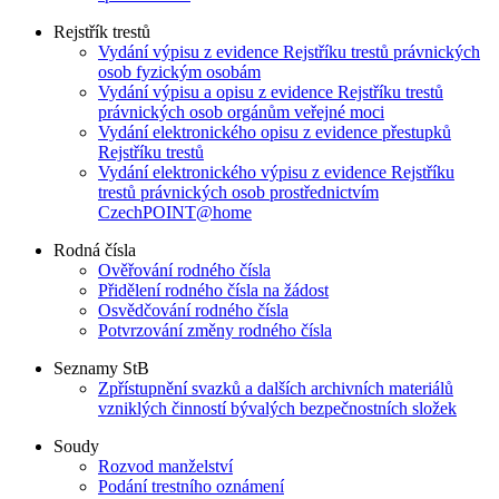
Rejstřík trestů
Vydání výpisu z evidence Rejstříku trestů právnických
osob fyzickým osobám
Vydání výpisu a opisu z evidence Rejstříku trestů
právnických osob orgánům veřejné moci
Vydání elektronického opisu z evidence přestupků
Rejstříku trestů
Vydání elektronického výpisu z evidence Rejstříku
trestů právnických osob prostřednictvím
CzechPOINT@home
Rodná čísla
Ověřování rodného čísla
Přidělení rodného čísla na žádost
Osvědčování rodného čísla
Potvrzování změny rodného čísla
Seznamy StB
Zpřístupnění svazků a dalších archivních materiálů
vzniklých činností bývalých bezpečnostních složek
Soudy
Rozvod manželství
Podání trestního oznámení