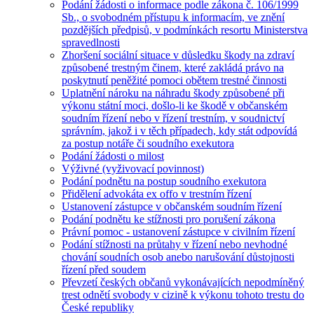
Podání žádosti o informace podle zákona č. 106/1999
Sb., o svobodném přístupu k informacím, ve znění
pozdějších předpisů, v podmínkách resortu Ministerstva
spravedlnosti
Zhoršení sociální situace v důsledku škody na zdraví
způsobené trestným činem, které zakládá právo na
poskytnutí peněžité pomoci obětem trestné činnosti
Uplatnění nároku na náhradu škody způsobené při
výkonu státní moci, došlo-li ke škodě v občanském
soudním řízení nebo v řízení trestním, v soudnictví
správním, jakož i v těch případech, kdy stát odpovídá
za postup notáře či soudního exekutora
Podání žádosti o milost
Výživné (vyživovací povinnost)
Podání podnětu na postup soudního exekutora
Přidělení advokáta ex offo v trestním řízení
Ustanovení zástupce v občanském soudním řízení
Podání podnětu ke stížnosti pro porušení zákona
Právní pomoc - ustanovení zástupce v civilním řízení
Podání stížnosti na průtahy v řízení nebo nevhodné
chování soudních osob anebo narušování důstojnosti
řízení před soudem
Převzetí českých občanů vykonávajících nepodmíněný
trest odnětí svobody v cizině k výkonu tohoto trestu do
České republiky