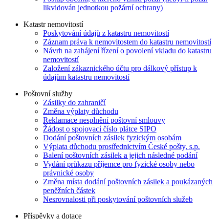
likvidován jednotkou požární ochrany)
Katastr nemovitostí
Poskytování údajů z katastru nemovitostí
Záznam práva k nemovitostem do katastru nemovitostí
Návrh na zahájení řízení o povolení vkladu do katastru
nemovitostí
Založení zákaznického účtu pro dálkový přístup k
údajům katastru nemovitostí
Poštovní služby
Zásilky do zahraničí
Změna výplaty důchodu
Reklamace nesplnění poštovní smlouvy
Žádost o spojovací číslo plátce SIPO
Dodání poštovních zásilek fyzickým osobám
Výplata důchodu prostřednictvím České pošty, s.p.
Balení poštovních zásilek a jejich následné podání
Vydání průkazu příjemce pro fyzické osoby nebo
právnické osoby
Změna místa dodání poštovních zásilek a poukázaných
peněžních částek
Nesrovnalosti při poskytování poštovních služeb
Příspěvky a dotace