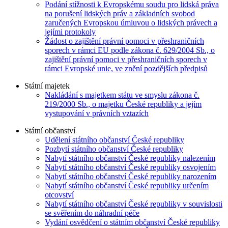
Podání stížnosti k Evropskému soudu pro lidská práva
na porušení lidských práv a základních svobod
zaručených Evropskou úmluvou o lidských právech a
jejími protokoly
Žádost o zajištění právní pomoci v přeshraničních
sporech v rámci EU podle zákona č. 629/2004 Sb., o
zajištění právní pomoci v přeshraničních sporech v
rámci Evropské unie, ve znění pozdějších předpisů
Státní majetek
Nakládání s majetkem státu ve smyslu zákona č.
219/2000 Sb., o majetku České republiky a jejím
vystupování v právních vztazích
Státní občanství
Udělení státního občanství České republiky
Pozbytí státního občanství České republiky
Nabytí státního občanství České republiky nalezením
Nabytí státního občanství České republiky osvojením
Nabytí státního občanství České republiky narozením
Nabytí státního občanství České republiky určením
otcovství
Nabytí státního občanství České republiky v souvislosti
se svěřením do náhradní péče
Vydání osvědčení o státním občanství České republiky