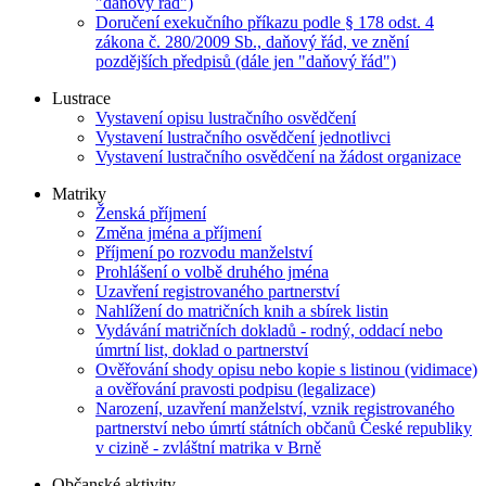
"daňový řád")
Doručení exekučního příkazu podle § 178 odst. 4
zákona č. 280/2009 Sb., daňový řád, ve znění
pozdějších předpisů (dále jen "daňový řád")
Lustrace
Vystavení opisu lustračního osvědčení
Vystavení lustračního osvědčení jednotlivci
Vystavení lustračního osvědčení na žádost organizace
Matriky
Ženská příjmení
Změna jména a příjmení
Příjmení po rozvodu manželství
Prohlášení o volbě druhého jména
Uzavření registrovaného partnerství
Nahlížení do matričních knih a sbírek listin
Vydávání matričních dokladů - rodný, oddací nebo
úmrtní list, doklad o partnerství
Ověřování shody opisu nebo kopie s listinou (vidimace)
a ověřování pravosti podpisu (legalizace)
Narození, uzavření manželství, vznik registrovaného
partnerství nebo úmrtí státních občanů České republiky
v cizině - zvláštní matrika v Brně
Občanské aktivity