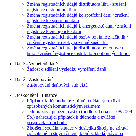
Změna registračních údajů distributora lihu / zrušení
registrace distributora lihu
Změna registračních údajů ke spotřební dani / zrušení
registrace ke spotřební dani
Změna registračních údajů k energetické dani / zrušení
registrace k energetické dani
Změna registračních údajů osoby povinné značit líh /
zrušení registrace osoby povinné značit líh
Změna registračních údajů distributora pohonných
hmot / zrušení registrace distributora pohonných hmot
Daně - Vyměření daně
Žádost o sdělení výsledku vyměření daně
Daně - Zastupování
Zastupování daňových subjektů
Odškodnění - Finance
Příplatek k důchodu ke zmírnění některých křivd
způsobených komunistickým režimem
Jednorázová peněžní částka (podle zákona č. 108/2009
Sb.) nahrazující příplatek k důchodu a zvláštní
příspěvek k důchodu
Zhoršení sociální situace v důsledku škody na zdraví
způsobené trestným činem, které zakládá právo na