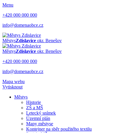
Menu
+420 000 000 000
info@domenaobce.cz
Městys
Zdislavice
okr. Benešov
Městys
Zdislavice
okr. Benešov
+420 000 000 000
info@domenaobce.cz
Mapa webu
Vytisknout
Městys
Historie
ZŠ a MŠ
Letecký snímek
Územní plán
Mapy městyse
Kontejner na sběr použitého textilu