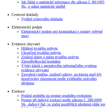
Jak žádat o statistické informace dle zákona č. 89/1995
Sb., o státní statistické službě
Cestovní doklady
Vydání cestovního dokladu
Elektronický podpis
Elektronický podpis pro komunikaci s orgány veřejné
moci
Evidence obyvatel
Hlášení trvalého pobytu
Ukončení trvalého pobytu
Zrušení údaje o místu trvalého pobytu
Zprostředkování kontaktu
Výdej údajů z agendového informačního systému
evidence obyvatel
Zavedení (změna, zrušení) adresy, na kterou mají být
doručovány písemnosti podle zvláštního právního
předpisu
Exekuce
Podání podnětu na postup soudního exekutora
Postup při daňové exekuci podle zákona č. 280/2009
Sb., daňový řád, ve znění pozdějších předpisů (dále jen