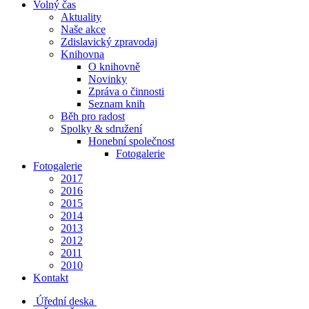
Volný čas
Aktuality
Naše akce
Zdislavický zpravodaj
Knihovna
O knihovně
Novinky
Zpráva o činnosti
Seznam knih
Běh pro radost
Spolky & sdružení
Honební společnost
Fotogalerie
Fotogalerie
2017
2016
2015
2014
2013
2012
2011
2010
Kontakt
Úřední deska