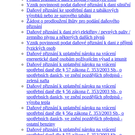
Vznik povinnosti podat daňové přiznání k dani silniční
Daňové přiznání ke spotřební dani z tabákových
výrobků nebo ze surového tabáku
Žádost o prodloužení lhůty pro podání daňového
přiznání
Daňové přiznání k dani z(e) elektřiny / pevných paliv /
zemního plynu a některých dalších plynů
Vznik povinnosti podat daňové přiznání k dani z příjmů
fyzických osob
Daňové přiznání k uplatnění nároku na vrácení
energetické daně osobám požívajícím výsad a imunit
Daňové přiznání k uplatnění nároku na vrácení
spotřební daně dle § 57 zákona č. 353/2003 Sb., o
spotřebních daních, ve znění pozdějších předpisů -
zelená nafta
Daňové přiznání k uplatnění nároku na vrácení
spotřební daně dle § 56 zákona č. 353/2003 Sb., o
spotřebních daních, ve znění pozdějších předpisů -
výroba tepla
Daňové přiznání k uplatnění nároku na vrácení
spotřební daně dle § 56a zákona č. 353/2003 Sb., o
spotřebních daních, ve znění pozdějších předpisů -
ostatní benziny
Daňové přiznání k uplatnění nároku na vrácení
spotřební daně dle § 55 zákona č. 353/2003 Sb., o