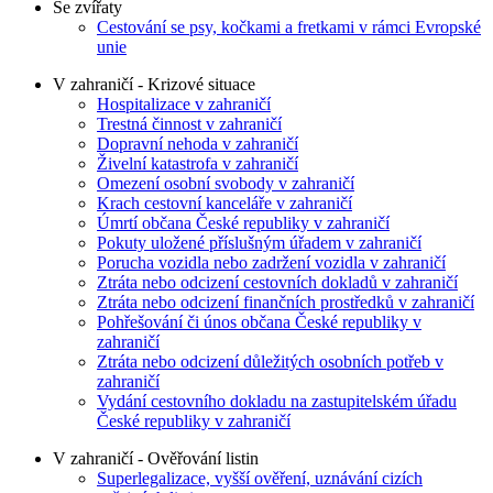
Se zvířaty
Cestování se psy, kočkami a fretkami v rámci Evropské
unie
V zahraničí - Krizové situace
Hospitalizace v zahraničí
Trestná činnost v zahraničí
Dopravní nehoda v zahraničí
Živelní katastrofa v zahraničí
Omezení osobní svobody v zahraničí
Krach cestovní kanceláře v zahraničí
Úmrtí občana České republiky v zahraničí
Pokuty uložené příslušným úřadem v zahraničí
Porucha vozidla nebo zadržení vozidla v zahraničí
Ztráta nebo odcizení cestovních dokladů v zahraničí
Ztráta nebo odcizení finančních prostředků v zahraničí
Pohřešování či únos občana České republiky v
zahraničí
Ztráta nebo odcizení důležitých osobních potřeb v
zahraničí
Vydání cestovního dokladu na zastupitelském úřadu
České republiky v zahraničí
V zahraničí - Ověřování listin
Superlegalizace, vyšší ověření, uznávání cizích