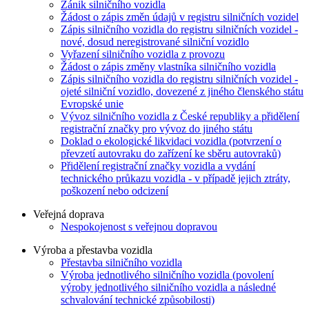
Zánik silničního vozidla
Žádost o zápis změn údajů v registru silničních vozidel
Zápis silničního vozidla do registru silničních vozidel -
nové, dosud neregistrované silniční vozidlo
Vyřazení silničního vozidla z provozu
Žádost o zápis změny vlastníka silničního vozidla
Zápis silničního vozidla do registru silničních vozidel -
ojeté silniční vozidlo, dovezené z jiného členského státu
Evropské unie
Vývoz silničního vozidla z České republiky a přidělení
registrační značky pro vývoz do jiného státu
Doklad o ekologické likvidaci vozidla (potvrzení o
převzetí autovraku do zařízení ke sběru autovraků)
Přidělení registrační značky vozidla a vydání
technického průkazu vozidla - v případě jejich ztráty,
poškození nebo odcizení
Veřejná doprava
Nespokojenost s veřejnou dopravou
Výroba a přestavba vozidla
Přestavba silničního vozidla
Výroba jednotlivého silničního vozidla (povolení
výroby jednotlivého silničního vozidla a následné
schvalování technické způsobilosti)