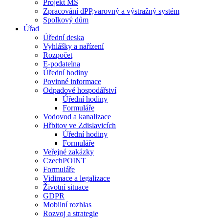
Projekt MŠ
Zpracování dPP,varovný a výstražný systém
Spolkový dům
Úřad
Úřední deska
Vyhlášky a nařízení
Rozpočet
E-podatelna
Úřední hodiny
Povinné informace
Odpadové hospodářství
Úřední hodiny
Formuláře
Vodovod a kanalizace
Hřbitov ve Zdislavicích
Úřední hodiny
Formuláře
Veřejné zakázky
CzechPOINT
Formuláře
Vidimace a legalizace
Životní situace
GDPR
Mobilní rozhlas
Rozvoj a strategie