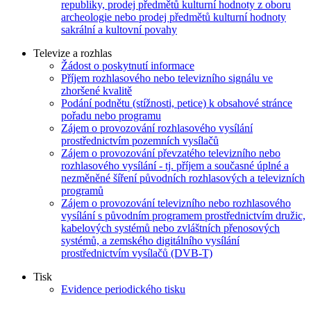
republiky, prodej předmětů kulturní hodnoty z oboru
archeologie nebo prodej předmětů kulturní hodnoty
sakrální a kultovní povahy
Televize a rozhlas
Žádost o poskytnutí informace
Příjem rozhlasového nebo televizního signálu ve
zhoršené kvalitě
Podání podnětu (stížnosti, petice) k obsahové stránce
pořadu nebo programu
Zájem o provozování rozhlasového vysílání
prostřednictvím pozemních vysílačů
Zájem o provozování převzatého televizního nebo
rozhlasového vysílání - tj. příjem a současné úplné a
nezměněné šíření původních rozhlasových a televizních
programů
Zájem o provozování televizního nebo rozhlasového
vysílání s původním programem prostřednictvím družic,
kabelových systémů nebo zvláštních přenosových
systémů, a zemského digitálního vysílání
prostřednictvím vysílačů (DVB-T)
Tisk
Evidence periodického tisku