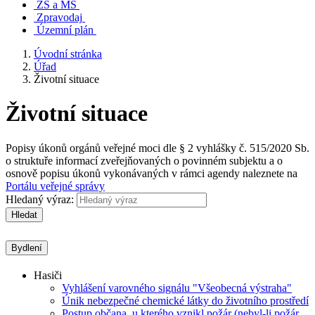
ZŠ a MŠ
Zpravodaj
Územní plán
Úvodní stránka
Úřad
Životní situace
Životní situace
Popisy úkonů orgánů veřejné moci dle § 2 vyhlášky č. 515/2020 Sb.
o struktuře informací zveřejňovaných o povinném subjektu a o
osnově popisu úkonů vykonávaných v rámci agendy naleznete na
Portálu veřejné správy
Hledaný výraz:
Hledat
Bydlení
Hasiči
Vyhlášení varovného signálu "Všeobecná výstraha"
Únik nebezpečné chemické látky do životního prostředí
Postup občana, u kterého vznikl požár (nebyl-li požár