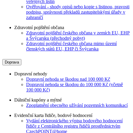
veřejných listin
Ověřování - shody opisů nebo kopie s listinou, pravosti
podpisu, správnosti překladů zastupitelskými úřady v
zahraničí
Zdravotní pojištění občana
Zdravotní pojištění českého občana v zemích EU, EHP
a Švýcarsku (přechodný pobyt)
Zdravotní pojištění českého občana mimo území
členských států EU, EHP či Švýcarska
Doprava
Dopravní nehody
Dopravní nehoda se škodou nad 100 000 Kč
Dopravní nehoda se škodou do 100 000 Kč (včetně
100 000 Kč)
Dálniční kupóny a mýtné
Zpoplatnění obecného užívání pozemních komunikací
Evidenční karta řidiče, bodové hodnocení
Vydání elektronického výpisu bodového hodnocení
řidiče z Centrálního registru řidičů prostřednictvím
CzechPOINT@home