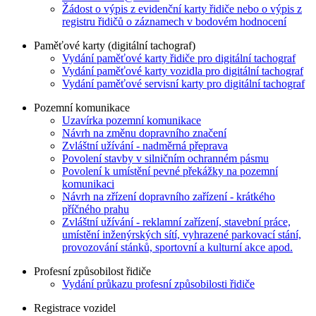
Žádost o výpis z evidenční karty řidiče nebo o výpis z
registru řidičů o záznamech v bodovém hodnocení
Paměťové karty (digitální tachograf)
Vydání paměťové karty řidiče pro digitální tachograf
Vydání paměťové karty vozidla pro digitální tachograf
Vydání paměťové servisní karty pro digitální tachograf
Pozemní komunikace
Uzavírka pozemní komunikace
Návrh na změnu dopravního značení
Zvláštní užívání - nadměrná přeprava
Povolení stavby v silničním ochranném pásmu
Povolení k umístění pevné překážky na pozemní
komunikaci
Návrh na zřízení dopravního zařízení - krátkého
příčného prahu
Zvláštní užívání - reklamní zařízení, stavební práce,
umístění inženýrských sítí, vyhrazené parkovací stání,
provozování stánků, sportovní a kulturní akce apod.
Profesní způsobilost řidiče
Vydání průkazu profesní způsobilosti řidiče
Registrace vozidel