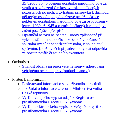
357/2005 Sb., o ocenění účastníků národního boje za
vznik a osvobození Československa a některých
pozůstalých po nich, o zvláštním příspěvku k důchodu
některým osobám, o jednorázové peněžní částce
některým účastníkům národního boje za osvobození v
letech 1939 až 1945 a o změně některých zákonů, ve
znění pozdějších předpisů
Uplatnění nároku na náhradu škody způsobené při
výkonu státní moci, došlo-li ke škodě v občanském
soudním řízení nebo v řízení trestním, v soudnictví
správním, jakož i v těch případech, kdy stát odpovídá
za postup notáře či soudního exekutora
Ombudsman
Stížnost občana na práci veřejné správy adresovaná
veřejnému ochránci práv (ombudsmanovi)
Přístup k informacím
Poskytování informací o stavu životního prostředí
Jak žádat o informace z resortu Ministerstva vnitra
České republiky
Vydání veřejného výpisu údajů z Registru osob
prostřednictvím CzechPOINT@home
Vydání elektronického výpisu z Veřejného rejstříku
prostřednictvím CzechPOINT@home