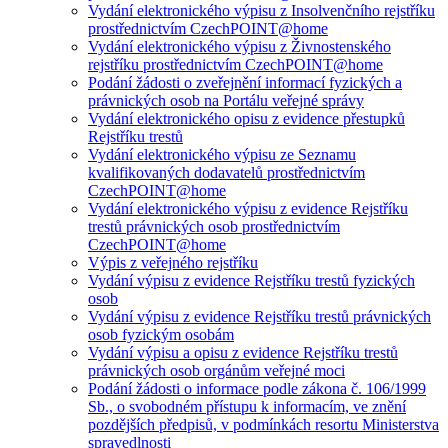
Vydání elektronického výpisu z Insolvenčního rejstříku
prostřednictvím CzechPOINT@home
Vydání elektronického výpisu z Živnostenského
rejstříku prostřednictvím CzechPOINT@home
Podání žádosti o zveřejnění informací fyzických a
právnických osob na Portálu veřejné správy
Vydání elektronického opisu z evidence přestupků
Rejstříku trestů
Vydání elektronického výpisu ze Seznamu
kvalifikovaných dodavatelů prostřednictvím
CzechPOINT@home
Vydání elektronického výpisu z evidence Rejstříku
trestů právnických osob prostřednictvím
CzechPOINT@home
Výpis z veřejného rejstříku
Vydání výpisu z evidence Rejstříku trestů fyzických
osob
Vydání výpisu z evidence Rejstříku trestů právnických
osob fyzickým osobám
Vydání výpisu a opisu z evidence Rejstříku trestů
právnických osob orgánům veřejné moci
Podání žádosti o informace podle zákona č. 106/1999
Sb., o svobodném přístupu k informacím, ve znění
pozdějších předpisů, v podmínkách resortu Ministerstva
spravedlnosti