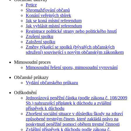
Petice
Shromažďování občanů
Konání veřejných sbírek
Jak se koná místní referendum
Jak vyhlásit místní referendum
Registrace politické strany nebo politického hnutí
Zrušení spolku
Založení spolku
Změny týkající se spolků (bývalých občanských
sdružení) související s novým občanským zákoníkem
Mimosoudní proces
Mimosoudní řešení sporu, mimosoudní vyrovnání
Občanské průkazy
Vydání občanského průkazu
Odškodnění
Jednorázová peněžní částka (podle zákona č. 108/2009
Sb.) nahrazující příplatek k důchodu a zvláštní
příspěvek k důchodu
Zhoršení sociální situace v důsledku škody na zdraví
způsobené trestným činem, které zakládá právo na
poskytnutí peněžité pomoci obětem trestné činnosti
Zvláštní příspěvek k důchodu podle zákona č.