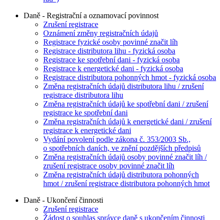
Daně - Registrační a oznamovací povinnost
Zrušení registrace
Oznámení změny registračních údajů
Registrace fyzické osoby povinné značit líh
Registrace distributora lihu - fyzická osoba
Registrace ke spotřební dani - fyzická osoba
Registrace k energetické dani - fyzická osoba
Registrace distributora pohonných hmot - fyzická osoba
Změna registračních údajů distributora lihu / zrušení
registrace distributora lihu
Změna registračních údajů ke spotřební dani / zrušení
registrace ke spotřební dani
Změna registračních údajů k energetické dani / zrušení
registrace k energetické dani
Vydání povolení podle zákona č. 353/2003 Sb.,
o spotřebních daních, ve znění pozdějších předpisů
Změna registračních údajů osoby povinné značit líh /
zrušení registrace osoby povinné značit líh
Změna registračních údajů distributora pohonných
hmot / zrušení registrace distributora pohonných hmot
Daně - Ukončení činnosti
Zrušení registrace
Žádost o souhlas správce daně s ukončením činnosti