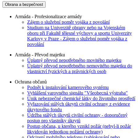
Obrana a bezpečnost
Armáda - Profesionalizace armády
Zájem o služební poměr vojáka z povolání
Studium na Univerzitě obrany nebo na Vojenském
oboru při Fakultě tělesné výchovy a sportu Univerzity
Karlovy v Praze - Zájem o služební poměr vojáka z
povolání
Armáda - Převod majetku
Úplatný převod nepotřebného movitého majetku
Úplatný převod nepotřebného nemovitého majetku do
vlastnictví fyzických a právnických osob
Ochrana občanů
Podnět k instalování kamerového systému
Vyhlášení varovného signálu "Všeobecná výstraha"
Únik nebezpečné chemické látky do životního prostředí
Vyřazování stálých úkrytů civilní ochrany z evidence
úkrytového fondu
Údržba stálých úkrytů civilní ochrany - doporučený
postup pro vlastníky úkrytů
Postup občana, u kterého vznikl požár (nebyl-li požár
likvidován jednotkou požární ochrany)
Odcizení mobilního telefonu (zablokování nebo