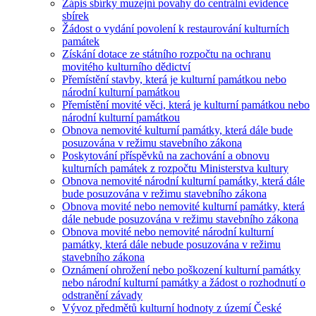
Zápis sbírky muzejní povahy do centrální evidence
sbírek
Žádost o vydání povolení k restaurování kulturních
památek
Získání dotace ze státního rozpočtu na ochranu
movitého kulturního dědictví
Přemístění stavby, která je kulturní památkou nebo
národní kulturní památkou
Přemístění movité věci, která je kulturní památkou nebo
národní kulturní památkou
Obnova nemovité kulturní památky, která dále bude
posuzována v režimu stavebního zákona
Poskytování příspěvků na zachování a obnovu
kulturních památek z rozpočtu Ministerstva kultury
Obnova nemovité národní kulturní památky, která dále
bude posuzována v režimu stavebního zákona
Obnova movité nebo nemovité kulturní památky, která
dále nebude posuzována v režimu stavebního zákona
Obnova movité nebo nemovité národní kulturní
památky, která dále nebude posuzována v režimu
stavebního zákona
Oznámení ohrožení nebo poškození kulturní památky
nebo národní kulturní památky a žádost o rozhodnutí o
odstranění závady
Vývoz předmětů kulturní hodnoty z území České