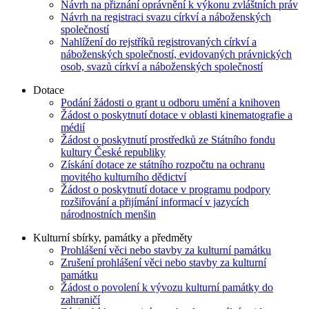
Návrh na přiznání oprávnění k výkonu zvláštních práv
Návrh na registraci svazu církví a náboženských
společností
Nahlížení do rejstříků registrovaných církví a
náboženských společností, evidovaných právnických
osob, svazů církví a náboženských společností
Dotace
Podání žádosti o grant u odboru umění a knihoven
Žádost o poskytnutí dotace v oblasti kinematografie a
médií
Žádost o poskytnutí prostředků ze Státního fondu
kultury České republiky
Získání dotace ze státního rozpočtu na ochranu
movitého kulturního dědictví
Žádost o poskytnutí dotace v programu podpory
rozšiřování a přijímání informací v jazycích
národnostních menšin
Kulturní sbírky, památky a předměty
Prohlášení věci nebo stavby za kulturní památku
Zrušení prohlášení věci nebo stavby za kulturní
památku
Žádost o povolení k vývozu kulturní památky do
zahraničí