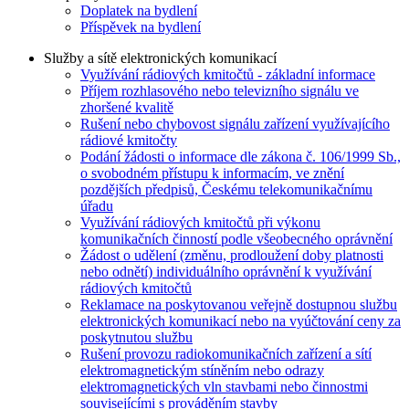
Doplatek na bydlení
Příspěvek na bydlení
Služby a sítě elektronických komunikací
Využívání rádiových kmitočtů - základní informace
Příjem rozhlasového nebo televizního signálu ve
zhoršené kvalitě
Rušení nebo chybovost signálu zařízení využívajícího
rádiové kmitočty
Podání žádosti o informace dle zákona č. 106/1999 Sb.,
o svobodném přístupu k informacím, ve znění
pozdějších předpisů, Českému telekomunikačnímu
úřadu
Využívání rádiových kmitočtů při výkonu
komunikačních činností podle všeobecného oprávnění
Žádost o udělení (změnu, prodloužení doby platnosti
nebo odnětí) individuálního oprávnění k využívání
rádiových kmitočtů
Reklamace na poskytovanou veřejně dostupnou službu
elektronických komunikací nebo na vyúčtování ceny za
poskytnutou službu
Rušení provozu radiokomunikačních zařízení a sítí
elektromagnetickým stíněním nebo odrazy
elektromagnetických vln stavbami nebo činnostmi
souvisejícími s prováděním stavby