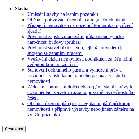
Stavba
Umístění stavby na lesním pozemku
Občan a pořizování územních a regulačních plánů
Připojení nemovitosti na pozemní komunikaci (zřízení
sjezdu)
Povinnost zajistit zpracování průkazu energetické
náročnosti budovy (průkaz)
Povinnost stavebníků staveb, jejichž provedení je
spojeno se zemními pracemi
Využívání cizích nemovitostí podnikateli zajišťujícími
veřejnou komunikační síť
Stanovení ochranného pásma a vymezení práv a
povinností vlastníka ochranného pásma a vlastníků
nemovitostí
Žádost o stanovisko dotčeného orgánu státní správy k
dokumentaci staveb v rozsahu požárně bezpečnostního
řešení
Občan a územní plán (resp. regulační plán) při koupi
nemovitosti a přípravě výstavby nebo jiném záměru na
využití pozemku
Cestování