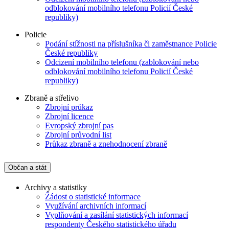
odblokování mobilního telefonu Policií České
republiky)
Policie
Podání stížnosti na příslušníka či zaměstnance Policie
České republiky
Odcizení mobilního telefonu (zablokování nebo
odblokování mobilního telefonu Policií České
republiky)
Zbraně a střelivo
Zbrojní průkaz
Zbrojní licence
Evropský zbrojní pas
Zbrojní průvodní list
Průkaz zbraně a znehodnocení zbraně
Občan a stát
Archivy a statistiky
Žádost o statistické informace
Využívání archivních informací
Vyplňování a zasílání statistických informací
respondenty Českého statistického úřadu