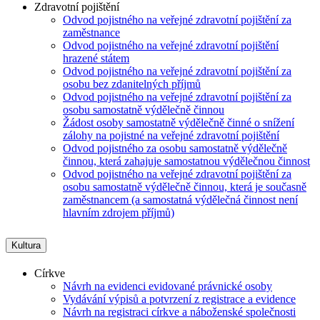
Zdravotní pojištění
Odvod pojistného na veřejné zdravotní pojištění za
zaměstnance
Odvod pojistného na veřejné zdravotní pojištění
hrazené státem
Odvod pojistného na veřejné zdravotní pojištění za
osobu bez zdanitelných příjmů
Odvod pojistného na veřejné zdravotní pojištění za
osobu samostatně výdělečně činnou
Žádost osoby samostatně výdělečně činné o snížení
zálohy na pojistné na veřejné zdravotní pojištění
Odvod pojistného za osobu samostatně výdělečně
činnou, která zahajuje samostatnou výdělečnou činnost
Odvod pojistného na veřejné zdravotní pojištění za
osobu samostatně výdělečně činnou, která je současně
zaměstnancem (a samostatná výdělečná činnost není
hlavním zdrojem příjmů)
Kultura
Církve
Návrh na evidenci evidované právnické osoby
Vydávání výpisů a potvrzení z registrace a evidence
Návrh na registraci církve a náboženské společnosti