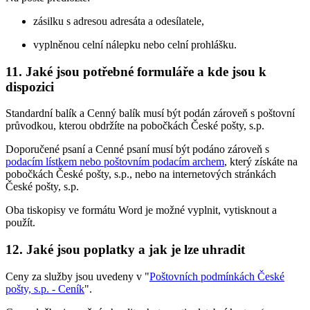
zásilku s adresou adresáta a odesílatele,
vyplněnou celní nálepku nebo celní prohlášku.
11. Jaké jsou potřebné formuláře a kde jsou k
dispozici
Standardní balík a Cenný balík musí být podán zároveň s poštovní
průvodkou, kterou obdržíte na pobočkách České pošty, s.p.
Doporučené psaní a Cenné psaní musí být podáno zároveň s
podacím lístkem nebo poštovním podacím archem
, který získáte na
pobočkách České pošty, s.p., nebo na internetových stránkách
České pošty, s.p.
Oba tiskopisy ve formátu Word je možné vyplnit, vytisknout a
použít.
12. Jaké jsou poplatky a jak je lze uhradit
Ceny za služby jsou uvedeny v "
Poštovních podmínkách České
pošty, s.p. - Ceník
".