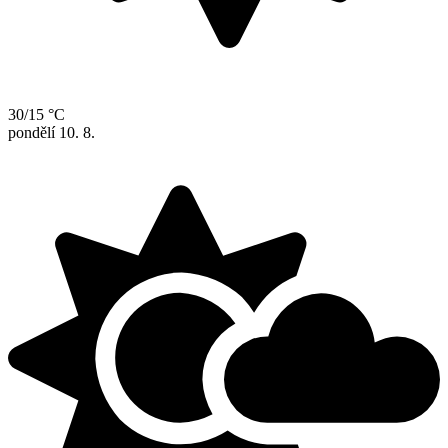
30/15 °C
pondělí
10. 8.