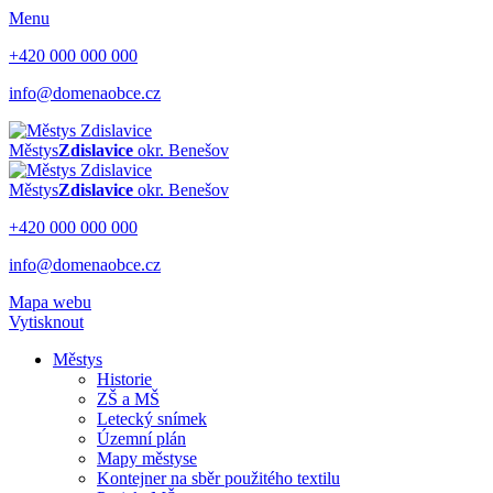
Menu
+420 000 000 000
info@domenaobce.cz
Městys
Zdislavice
okr. Benešov
Městys
Zdislavice
okr. Benešov
+420 000 000 000
info@domenaobce.cz
Mapa webu
Vytisknout
Městys
Historie
ZŠ a MŠ
Letecký snímek
Územní plán
Mapy městyse
Kontejner na sběr použitého textilu