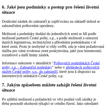
6. Jaké jsou podmínky a postup pro řešení životní
situace
Dodávání zásilek do zahraničí je zajišťováno na základě dohod se
zahraničními poštovními operátory.
Možnosti a podmínky dodání do jednotlivých zemí se liší podle
možností partnerů České pošty, s.p., a podle možností a omezení
daných legislativou, technickými a přírodními podmínkami v té
které zemi. Proto je nezbytné si vždy ověřit, zda je vámi požadovaná
služba pro vámi zvolenou zemi poskytována, jaké jsou hmotnostní,
rozměrové a další limity zásilek.
Informace naleznete v aktuálních "
Poštovních podmínkách České
pošty, s.p. - Zahraniční podmínky
" nebo v
přehledech poštovních
služeb České pošty, s.p., do zahraničí
, které jsou k dispozici na
internetových stránkách České pošty, s.p.
7. Jakým způsobem můžete zahájit řešení životní
situace
Po zjištění možností a požadavků ve věci podání vaší zásilky je
třeba posoudit okolnosti týkající se celního řízení. Jako odesílatel