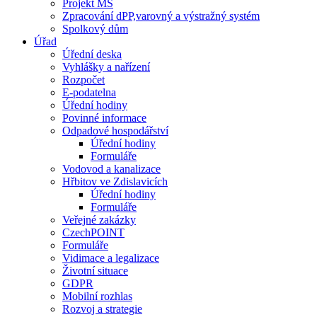
Projekt MŠ
Zpracování dPP,varovný a výstražný systém
Spolkový dům
Úřad
Úřední deska
Vyhlášky a nařízení
Rozpočet
E-podatelna
Úřední hodiny
Povinné informace
Odpadové hospodářství
Úřední hodiny
Formuláře
Vodovod a kanalizace
Hřbitov ve Zdislavicích
Úřední hodiny
Formuláře
Veřejné zakázky
CzechPOINT
Formuláře
Vidimace a legalizace
Životní situace
GDPR
Mobilní rozhlas
Rozvoj a strategie