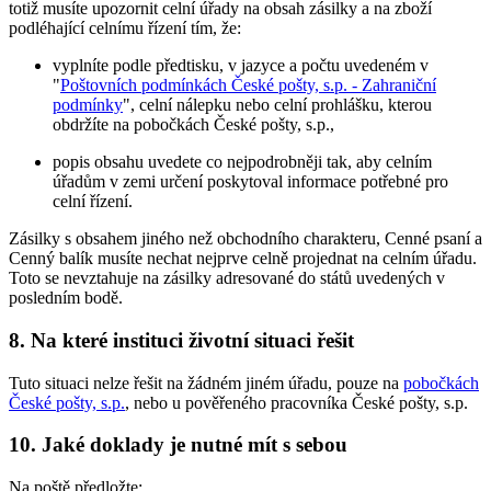
totiž musíte upozornit celní úřady na obsah zásilky a na zboží
podléhající celnímu řízení tím, že:
vyplníte podle předtisku, v jazyce a počtu uvedeném v
"
Poštovních podmínkách České pošty, s.p. - Zahraniční
podmínky
", celní nálepku nebo celní prohlášku, kterou
obdržíte na pobočkách České pošty, s.p.,
popis obsahu uvedete co nejpodrobněji tak, aby celním
úřadům v zemi určení poskytoval informace potřebné pro
celní řízení.
Zásilky s obsahem jiného než obchodního charakteru, Cenné psaní a
Cenný balík musíte nechat nejprve celně projednat na celním úřadu.
Toto se nevztahuje na zásilky adresované do států uvedených v
posledním bodě.
8. Na které instituci životní situaci řešit
Tuto situaci nelze řešit na žádném jiném úřadu, pouze na
pobočkách
České pošty, s.p.
, nebo u pověřeného pracovníka České pošty, s.p.
10. Jaké doklady je nutné mít s sebou
Na poště předložte: