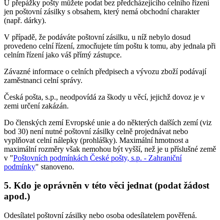
U přepážky pošty můžete podat bez předcházejícího celního řízení
jen poštovní zásilky s obsahem, který nemá obchodní charakter
(např. dárky).
V případě, že podáváte poštovní zásilku, u níž nebylo dosud
provedeno celní řízení, zmocňujete tím poštu k tomu, aby jednala při
celním řízení jako váš přímý zástupce.
Závazné informace o celních předpisech a vývozu zboží podávají
zaměstnanci celní správy.
Česká pošta, s.p., neodpovídá za škody u věcí, jejichž dovoz je v
zemi určení zakázán.
Do členských zemí Evropské unie a do některých dalších zemí (viz
bod 30) není nutné poštovní zásilky celně projednávat nebo
vyplňovat celní nálepky (prohlášky). Maximální hmotnost a
maximální rozměry však nemohou být vyšší, než je u příslušné země
v "
Poštovních podmínkách České pošty, s.p. - Zahraniční
podmínky
" stanoveno.
5. Kdo je oprávněn v této věci jednat (podat žádost
apod.)
Odesílatel poštovní zásilky nebo osoba odesílatelem pověřená.