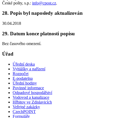
České pošty, s.p.:
info@cpost.cz
.
28. Popis byl naposledy aktualizován
30.04.2018
29. Datum konce platnosti popisu
Bez časového omezení.
Úřad
Úřední deska
Vyhlášky a nařízení
Rozpočet
E-podatelna
Úřední hodiny
Povinné informace
Odpadové hospodářství
Vodovod a kanalizace
Hřbitov ve Zdislavicích
Veřejné zakázky
CzechPOINT
Formuláře