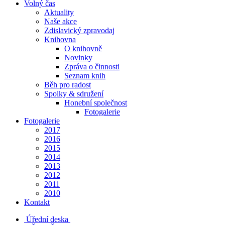
Volný čas
Aktuality
Naše akce
Zdislavický zpravodaj
Knihovna
O knihovně
Novinky
Zpráva o činnosti
Seznam knih
Běh pro radost
Spolky & sdružení
Honební společnost
Fotogalerie
Fotogalerie
2017
2016
2015
2014
2013
2012
2011
2010
Kontakt
Úřední deska