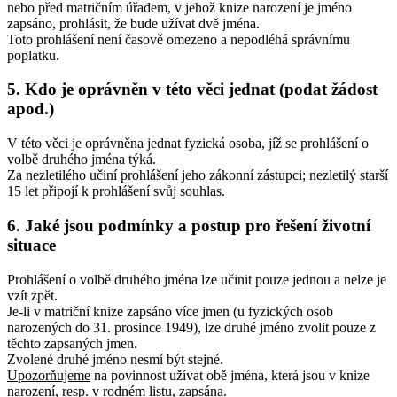
nebo před matričním úřadem, v jehož knize narození je jméno
zapsáno, prohlásit, že bude užívat dvě jména.
Toto prohlášení není časově omezeno a nepodléhá správnímu
poplatku.
5. Kdo je oprávněn v této věci jednat (podat žádost
apod.)
V této věci je oprávněna jednat fyzická osoba, jíž se prohlášení o
volbě druhého jména týká.
Za nezletilého učiní prohlášení jeho zákonní zástupci; nezletilý starší
15 let připojí k prohlášení svůj souhlas.
6. Jaké jsou podmínky a postup pro řešení životní
situace
Prohlášení o volbě druhého jména lze učinit pouze jednou a nelze je
vzít zpět.
Je-li v matriční knize zapsáno více jmen (u fyzických osob
narozených do 31. prosince 1949), lze druhé jméno zvolit pouze z
těchto zapsaných jmen.
Zvolené druhé jméno nesmí být stejné.
Upozorňujeme
na povinnost užívat obě jména, která jsou v knize
narození, resp. v rodném listu, zapsána.