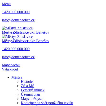
Menu
+420 000 000 000
info@domenaobce.cz
Městys
Zdislavice
okr. Benešov
Městys
Zdislavice
okr. Benešov
+420 000 000 000
info@domenaobce.cz
Mapa webu
Vytisknout
Městys
Historie
ZŠ a MŠ
Letecký snímek
Územní plán
Mapy městyse
Kontejner na sběr použitého textilu