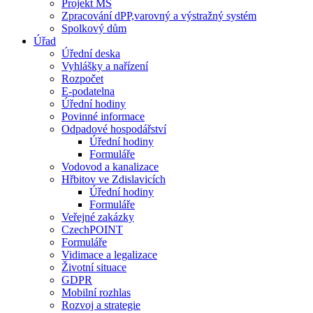
Projekt MŠ
Zpracování dPP,varovný a výstražný systém
Spolkový dům
Úřad
Úřední deska
Vyhlášky a nařízení
Rozpočet
E-podatelna
Úřední hodiny
Povinné informace
Odpadové hospodářství
Úřední hodiny
Formuláře
Vodovod a kanalizace
Hřbitov ve Zdislavicích
Úřední hodiny
Formuláře
Veřejné zakázky
CzechPOINT
Formuláře
Vidimace a legalizace
Životní situace
GDPR
Mobilní rozhlas
Rozvoj a strategie