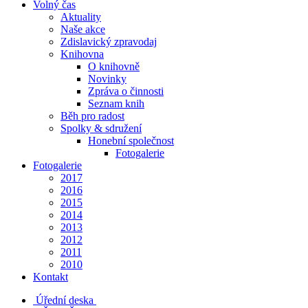
Volný čas
Aktuality
Naše akce
Zdislavický zpravodaj
Knihovna
O knihovně
Novinky
Zpráva o činnosti
Seznam knih
Běh pro radost
Spolky & sdružení
Honební společnost
Fotogalerie
Fotogalerie
2017
2016
2015
2014
2013
2012
2011
2010
Kontakt
Úřední deska