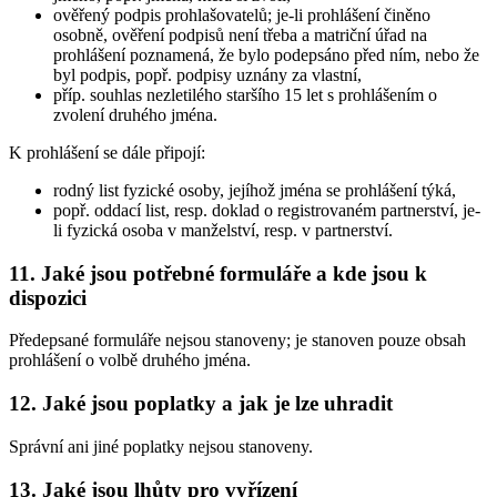
ověřený podpis prohlašovatelů; je-li prohlášení činěno
osobně, ověření podpisů není třeba a matriční úřad na
prohlášení poznamená, že bylo podepsáno před ním, nebo že
byl podpis, popř. podpisy uznány za vlastní,
příp. souhlas nezletilého staršího 15 let s prohlášením o
zvolení druhého jména.
K prohlášení se dále připojí:
rodný list fyzické osoby, jejíhož jména se prohlášení týká,
popř. oddací list, resp. doklad o registrovaném partnerství, je-
li fyzická osoba v manželství, resp. v partnerství.
11. Jaké jsou potřebné formuláře a kde jsou k
dispozici
Předepsané formuláře nejsou stanoveny; je stanoven pouze obsah
prohlášení o volbě druhého jména.
12. Jaké jsou poplatky a jak je lze uhradit
Správní ani jiné poplatky nejsou stanoveny.
13. Jaké jsou lhůty pro vyřízení