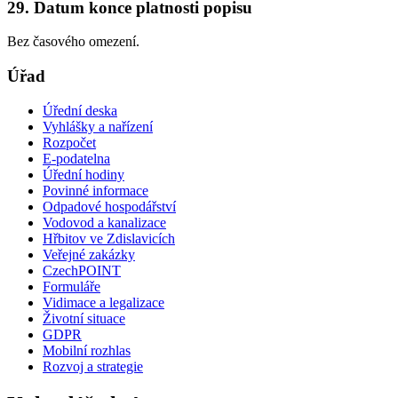
29. Datum konce platnosti popisu
Bez časového omezení.
Úřad
Úřední deska
Vyhlášky a nařízení
Rozpočet
E-podatelna
Úřední hodiny
Povinné informace
Odpadové hospodářství
Vodovod a kanalizace
Hřbitov ve Zdislavicích
Veřejné zakázky
CzechPOINT
Formuláře
Vidimace a legalizace
Životní situace
GDPR
Mobilní rozhlas
Rozvoj a strategie