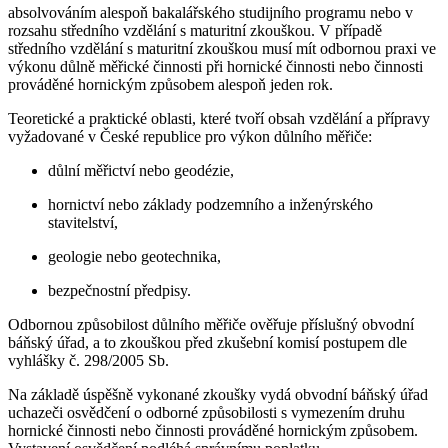
absolvováním alespoň bakalářského studijního programu nebo v
rozsahu středního vzdělání s maturitní zkouškou. V případě
středního vzdělání s maturitní zkouškou musí mít odbornou praxi ve
výkonu důlně měřické činnosti při hornické činnosti nebo činnosti
prováděné hornickým způsobem alespoň jeden rok.
Teoretické a praktické oblasti, které tvoří obsah vzdělání a přípravy
vyžadované v České republice pro výkon důlního měřiče:
důlní měřictví nebo geodézie,
hornictví nebo základy podzemního a inženýrského
stavitelství,
geologie nebo geotechnika,
bezpečnostní předpisy.
Odbornou způsobilost důlního měřiče ověřuje příslušný obvodní
báňský úřad, a to zkouškou před zkušební komisí postupem dle
vyhlášky č. 298/2005 Sb.
Na základě úspěšně vykonané zkoušky vydá obvodní báňský úřad
uchazeči osvědčení o odborné způsobilosti s vymezením druhu
hornické činnosti nebo činnosti prováděné hornickým způsobem.