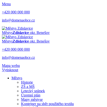
Menu
+420 000 000 000
info@domenaobce.cz
Městys
Zdislavice
okr. Benešov
Městys
Zdislavice
okr. Benešov
+420 000 000 000
info@domenaobce.cz
Mapa webu
Vytisknout
Městys
Historie
ZŠ a MŠ
Letecký snímek
Územní plán
Mapy městyse
Kontejner na sběr použitého textilu