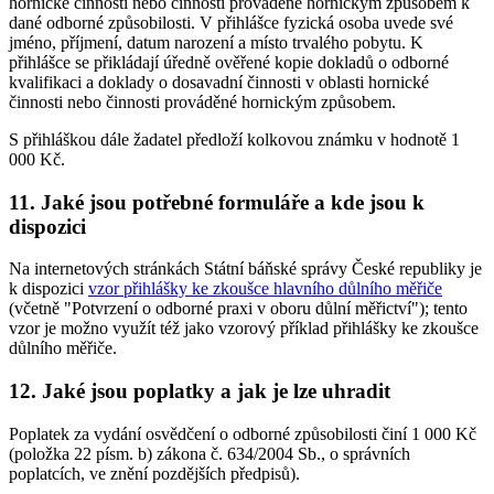
hornické činnosti nebo činnosti prováděné hornickým způsobem k
dané odborné způsobilosti. V přihlášce fyzická osoba uvede své
jméno, příjmení, datum narození a místo trvalého pobytu. K
přihlášce se přikládají úředně ověřené kopie dokladů o odborné
kvalifikaci a doklady o dosavadní činnosti v oblasti hornické
činnosti nebo činnosti prováděné hornickým způsobem.
S přihláškou dále žadatel předloží kolkovou známku v hodnotě 1
000 Kč.
11. Jaké jsou potřebné formuláře a kde jsou k
dispozici
Na internetových stránkách Státní báňské správy České republiky je
k dispozici
vzor přihlášky ke zkoušce hlavního důlního měřiče
(včetně "Potvrzení o odborné praxi v oboru důlní měřictví"); tento
vzor je možno využít též jako vzorový příklad přihlášky ke zkoušce
důlního měřiče.
12. Jaké jsou poplatky a jak je lze uhradit
Poplatek za vydání osvědčení o odborné způsobilosti činí 1 000 Kč
(položka 22 písm. b) zákona č. 634/2004 Sb., o správních
poplatcích, ve znění pozdějších předpisů).