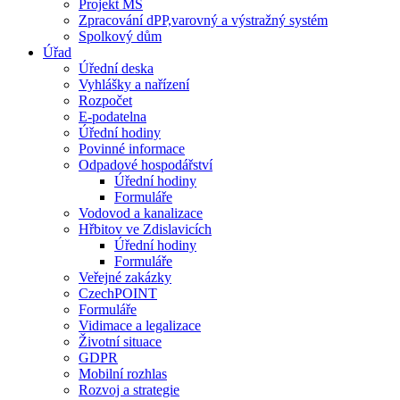
Projekt MŠ
Zpracování dPP,varovný a výstražný systém
Spolkový dům
Úřad
Úřední deska
Vyhlášky a nařízení
Rozpočet
E-podatelna
Úřední hodiny
Povinné informace
Odpadové hospodářství
Úřední hodiny
Formuláře
Vodovod a kanalizace
Hřbitov ve Zdislavicích
Úřední hodiny
Formuláře
Veřejné zakázky
CzechPOINT
Formuláře
Vidimace a legalizace
Životní situace
GDPR
Mobilní rozhlas
Rozvoj a strategie