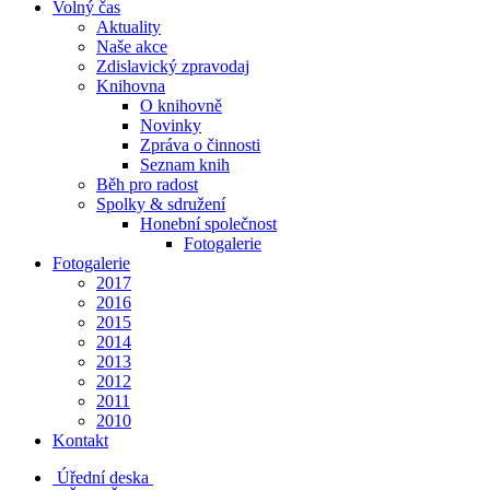
Volný čas
Aktuality
Naše akce
Zdislavický zpravodaj
Knihovna
O knihovně
Novinky
Zpráva o činnosti
Seznam knih
Běh pro radost
Spolky & sdružení
Honební společnost
Fotogalerie
Fotogalerie
2017
2016
2015
2014
2013
2012
2011
2010
Kontakt
Úřední deska