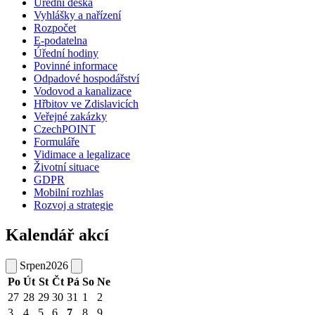
Úřední deska
Vyhlášky a nařízení
Rozpočet
E-podatelna
Úřední hodiny
Povinné informace
Odpadové hospodářství
Vodovod a kanalizace
Hřbitov ve Zdislavicích
Veřejné zakázky
CzechPOINT
Formuláře
Vidimace a legalizace
Životní situace
GDPR
Mobilní rozhlas
Rozvoj a strategie
Kalendář akcí
Srpen
2026
Po
Út
St
Čt
Pá
So
Ne
27
28
29
30
31
1
2
3
4
5
6
7
8
9