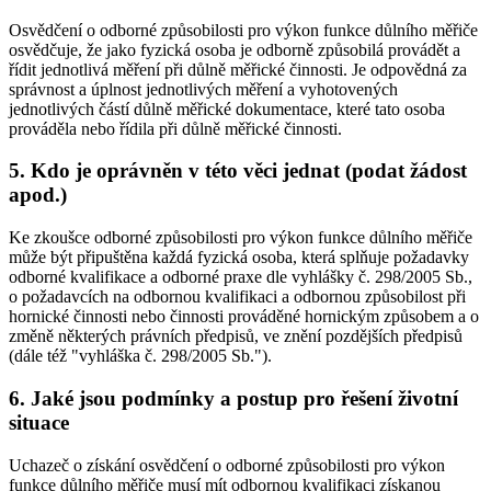
Osvědčení o odborné způsobilosti pro výkon funkce důlního měřiče
osvědčuje, že jako fyzická osoba je odborně způsobilá provádět a
řídit jednotlivá měření při důlně měřické činnosti. Je odpovědná za
správnost a úplnost jednotlivých měření a vyhotovených
jednotlivých částí důlně měřické dokumentace, které tato osoba
prováděla nebo řídila při důlně měřické činnosti.
5. Kdo je oprávněn v této věci jednat (podat žádost
apod.)
Ke zkoušce odborné způsobilosti pro výkon funkce důlního měřiče
může být připuštěna každá fyzická osoba, která splňuje požadavky
odborné kvalifikace a odborné praxe dle vyhlášky č. 298/2005 Sb.,
o požadavcích na odbornou kvalifikaci a odbornou způsobilost při
hornické činnosti nebo činnosti prováděné hornickým způsobem a o
změně některých právních předpisů, ve znění pozdějších předpisů
(dále též "vyhláška č. 298/2005 Sb.").
6. Jaké jsou podmínky a postup pro řešení životní
situace
Uchazeč o získání osvědčení o odborné způsobilosti pro výkon
funkce důlního měřiče musí mít odbornou kvalifikaci získanou