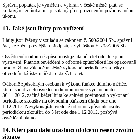
Správní poplatek je vyměřen a vybírán v české měně, platí se
kolkovými známkami a je splatný před provedením požadovaného
úkonu.
13. Jaké jsou lhůty pro vyřízení
Lhůty jsou řešeny v souladu se zákonem č. 500/2004 Sb., správní
řád, ve znění pozdějších předpisů, a vyhláškou č. 298/2005 Sb.
Osvědčení o odborné způsobilosti je platné 5 let ode dne jeho
vystavení. Platnost osvědčení o odborné způsobilosti lze opakovaně
prodloužit na základě úspěšně vykonané periodické zkoušky na
obvodním báňském úřadu o dalších 5 let.
Odborně způsobilým osobám k výkonu funkce důlního měřiče,
které jsou držiteli osvědčení důlního měřiče vydaného do
30.11.2012, začíná běžet lhůta ke splnění povinnosti o vykonání
periodické zkoušky na obvodním báňském úřadu ode dne
1.12.2012. Nevykonají-li uvedené odborně způsobilé osoby
periodickou zkoušku do 5 let ode dne 1.12.2012, pozbývá
osvědčení platnost.
14. Kteří jsou další účastníci (dotčení) řešení životní
situace