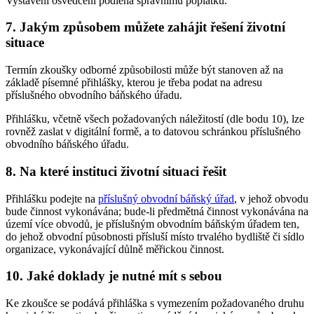
Vystavení osvědčení podléhá správnímu poplatku.
7. Jakým způsobem můžete zahájit řešení životní
situace
Termín zkoušky odborné způsobilosti může být stanoven až na
základě písemné přihlášky, kterou je třeba podat na adresu
příslušného obvodního báňského úřadu.
Přihlášku, včetně všech požadovaných náležitostí (dle bodu 10), lze
rovněž zaslat v digitální formě, a to datovou schránkou příslušného
obvodního báňského úřadu.
8. Na které instituci životní situaci řešit
Přihlášku podejte na
příslušný obvodní báňský úřad
, v jehož obvodu
bude činnost vykonávána; bude-li předmětná činnost vykonávána na
území více obvodů, je příslušným obvodním báňským úřadem ten,
do jehož obvodní působnosti přísluší místo trvalého bydliště či sídlo
organizace, vykonávající důlně měřickou činnost.
10. Jaké doklady je nutné mít s sebou
Ke zkoušce se podává přihláška s vymezením požadovaného druhu