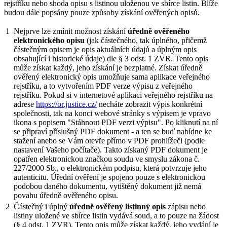
rejstříku nebo shoda opisu s listinou uloženou ve sbírce listin. Blíže
budou dále popsány pouze způsoby získání ověřených opisů.
1
Nejprve lze zmínit možnost získání
úředně ověřeného
elektronického opisu
(jak částečného, tak úplného, přičemž
částečným opisem je opis aktuálních údajů a úplným opis
obsahující i historické údaje) dle § 3 odst. 1 ZVR. Tento opis
může získat každý, jeho získání je bezplatné. Získat úředně
ověřený elektronický opis umožňuje sama aplikace veřejného
rejstříku, a to vytvořením PDF verze výpisu z veřejného
rejstříku. Pokud si v internetové aplikaci veřejného rejstříku na
adrese
https://or.justice.cz/
necháte zobrazit výpis konkrétní
společnosti, tak na konci webové stránky s výpisem je vpravo
ikona s popisem "Stáhnout PDF verzi výpisu". Po kliknutí na ní
se připraví příslušný PDF dokument - a ten se buď nabídne ke
stažení anebo se Vám otevře přímo v PDF prohlížeči (podle
nastavení Vašeho počítače). Takto získaný PDF dokument je
opatřen elektronickou značkou soudu ve smyslu zákona č.
227/2000 Sb., o elektronickém podpisu, která potvrzuje jeho
autenticitu. Úřední ověření je spojeno pouze s elektronickou
podobou daného dokumentu, vytištěný dokument již nemá
povahu úředně ověřeného opisu.
2
Částečný i úplný
úředně ověřený listinný opis
zápisu nebo
listiny uložené ve sbírce listin vydává soud, a to pouze na žádost
(§ 4 odst. 1 ZVR). Tento opis může získat každý, jeho vydání je