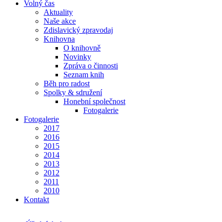
Volný čas
Aktuality
Naše akce
Zdislavický zpravodaj
Knihovna
O knihovně
Novinky
Zpráva o činnosti
Seznam knih
Běh pro radost
Spolky & sdružení
Honební společnost
Fotogalerie
Fotogalerie
2017
2016
2015
2014
2013
2012
2011
2010
Kontakt