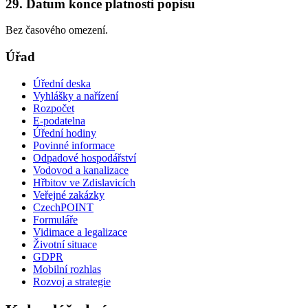
29. Datum konce platnosti popisu
Bez časového omezení.
Úřad
Úřední deska
Vyhlášky a nařízení
Rozpočet
E-podatelna
Úřední hodiny
Povinné informace
Odpadové hospodářství
Vodovod a kanalizace
Hřbitov ve Zdislavicích
Veřejné zakázky
CzechPOINT
Formuláře
Vidimace a legalizace
Životní situace
GDPR
Mobilní rozhlas
Rozvoj a strategie