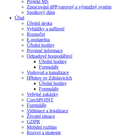
Projekt MŠ
Zpracování dPP,varovný a výstražný systém
Spolkový dům
Úřad
Úřední deska
Vyhlášky a nařízení
Rozpočet
E-podatelna
Úřední hodiny
Povinné informace
Odpadové hospodářství
Úřední hodiny
Formuláře
Vodovod a kanalizace
Hřbitov ve Zdislavicích
Úřední hodiny
Formuláře
Veřejné zakázky
CzechPOINT
Formuláře
Vidimace a legalizace
Životní situace
GDPR
Mobilní rozhlas
Rozvoj a strategie