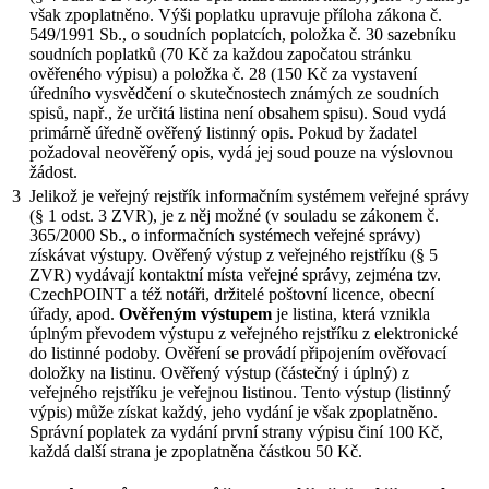
však zpoplatněno. Výši poplatku upravuje příloha zákona č.
549/1991 Sb., o soudních poplatcích, položka č. 30 sazebníku
soudních poplatků (70 Kč za každou započatou stránku
ověřeného výpisu) a položka č. 28 (150 Kč za vystavení
úředního vysvědčení o skutečnostech známých ze soudních
spisů, např., že určitá listina není obsahem spisu). Soud vydá
primárně úředně ověřený listinný opis. Pokud by žadatel
požadoval neověřený opis, vydá jej soud pouze na výslovnou
žádost.
3
Jelikož je veřejný rejstřík informačním systémem veřejné správy
(§ 1 odst. 3 ZVR), je z něj možné (v souladu se zákonem č.
365/2000 Sb., o informačních systémech veřejné správy)
získávat výstupy. Ověřený výstup z veřejného rejstříku (§ 5
ZVR) vydávají kontaktní místa veřejné správy, zejména tzv.
CzechPOINT a též notáři, držitelé poštovní licence, obecní
úřady, apod.
Ověřeným výstupem
je listina, která vznikla
úplným převodem výstupu z veřejného rejstříku z elektronické
do listinné podoby. Ověření se provádí připojením ověřovací
doložky na listinu. Ověřený výstup (částečný i úplný) z
veřejného rejstříku je veřejnou listinou. Tento výstup (listinný
výpis) může získat každý, jeho vydání je však zpoplatněno.
Správní poplatek za vydání první strany výpisu činí 100 Kč,
každá další strana je zpoplatněna částkou 50 Kč.