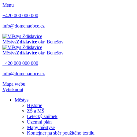
Menu
+420 000 000 000
info@domenaobce.cz
Městys
Zdislavice
okr. Benešov
Městys
Zdislavice
okr. Benešov
+420 000 000 000
info@domenaobce.cz
Mapa webu
Vytisknout
Městys
Historie
ZŠ a MŠ
Letecký snímek
Územní plán
Mapy městyse
Kontejner na sběr použitého textilu