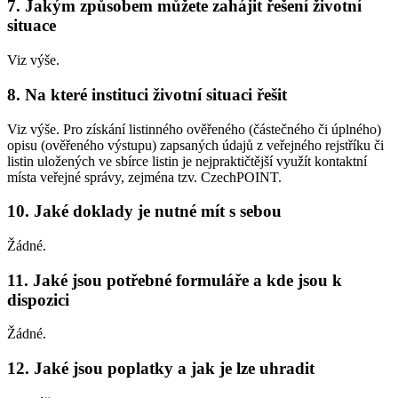
7. Jakým způsobem můžete zahájit řešení životní
situace
Viz výše.
8. Na které instituci životní situaci řešit
Viz výše. Pro získání listinného ověřeného (částečného či úplného)
opisu (ověřeného výstupu) zapsaných údajů z veřejného rejstříku či
listin uložených ve sbírce listin je nejpraktičtější využít kontaktní
místa veřejné správy, zejména tzv. CzechPOINT.
10. Jaké doklady je nutné mít s sebou
Žádné.
11. Jaké jsou potřebné formuláře a kde jsou k
dispozici
Žádné.
12. Jaké jsou poplatky a jak je lze uhradit