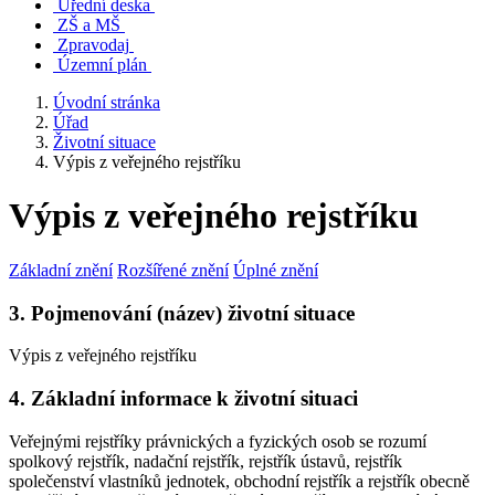
Úřední deska
ZŠ a MŠ
Zpravodaj
Územní plán
Úvodní stránka
Úřad
Životní situace
Výpis z veřejného rejstříku
Výpis z veřejného rejstříku
Základní znění
Rozšířené znění
Úplné znění
3. Pojmenování (název) životní situace
Výpis z veřejného rejstříku
4. Základní informace k životní situaci
Veřejnými rejstříky právnických a fyzických osob se rozumí
spolkový rejstřík, nadační rejstřík, rejstřík ústavů, rejstřík
společenství vlastníků jednotek, obchodní rejstřík a rejstřík obecně