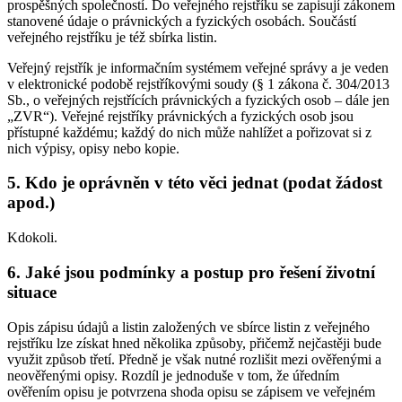
prospěšných společností. Do veřejného rejstříku se zapisují zákonem
stanovené údaje o právnických a fyzických osobách. Součástí
veřejného rejstříku je též sbírka listin.
Veřejný rejstřík je informačním systémem veřejné správy a je veden
v elektronické podobě rejstříkovými soudy (§ 1 zákona č. 304/2013
Sb., o veřejných rejstřících právnických a fyzických osob – dále jen
„ZVR“). Veřejné rejstříky právnických a fyzických osob jsou
přístupné každému; každý do nich může nahlížet a pořizovat si z
nich výpisy, opisy nebo kopie.
5. Kdo je oprávněn v této věci jednat (podat žádost
apod.)
Kdokoli.
6. Jaké jsou podmínky a postup pro řešení životní
situace
Opis zápisu údajů a listin založených ve sbírce listin z veřejného
rejstříku lze získat hned několika způsoby, přičemž nejčastěji bude
využit způsob třetí. Předně je však nutné rozlišit mezi ověřenými a
neověřenými opisy. Rozdíl je jednoduše v tom, že úředním
ověřením opisu je potvrzena shoda opisu se zápisem ve veřejném