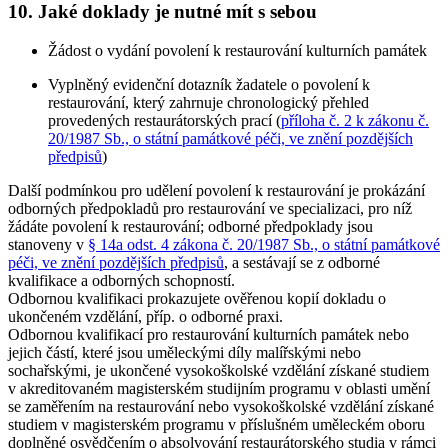
10. Jaké doklady je nutné mít s sebou
Žádost o vydání povolení k restaurování kulturních památek
Vyplněný evidenční dotazník žadatele o povolení k
restaurování, který zahrnuje chronologický přehled
provedených restaurátorských prací (
příloha č. 2 k zákonu č.
20/1987 Sb., o státní památkové péči, ve znění pozdějších
předpisů
)
Další podmínkou pro udělení povolení k restaurování je prokázání
odborných předpokladů pro restaurování ve specializaci, pro níž
žádáte povolení k restaurování; odborné předpoklady jsou
stanoveny v
§ 14a odst. 4 zákona č. 20/1987 Sb., o státní památkové
péči, ve znění pozdějších předpisů
, a sestávají se z odborné
kvalifikace a odborných schopností.
Odbornou kvalifikaci prokazujete ověřenou kopií dokladu o
ukončeném vzdělání, příp. o odborné praxi.
Odbornou kvalifikací pro restaurování kulturních památek nebo
jejich částí, které jsou
uměleckými díly malířskými nebo
sochařskými
, je ukončené vysokoškolské vzdělání získané studiem
v akreditovaném magisterském studijním programu v oblasti umění
se zaměřením na restaurování nebo vysokoškolské vzdělání získané
studiem v magisterském programu v příslušném uměleckém oboru
doplněné osvědčením o absolvování restaurátorského studia v rámci