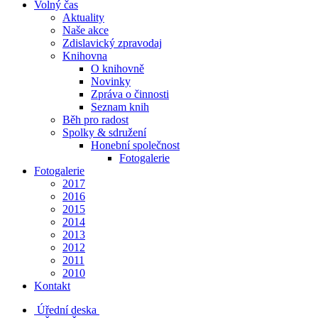
Volný čas
Aktuality
Naše akce
Zdislavický zpravodaj
Knihovna
O knihovně
Novinky
Zpráva o činnosti
Seznam knih
Běh pro radost
Spolky & sdružení
Honební společnost
Fotogalerie
Fotogalerie
2017
2016
2015
2014
2013
2012
2011
2010
Kontakt
Úřední deska