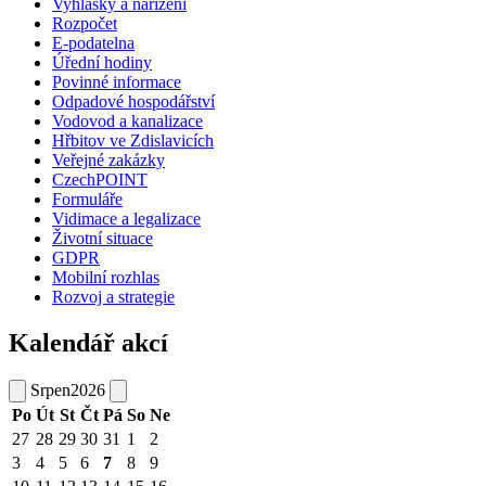
Vyhlášky a nařízení
Rozpočet
E-podatelna
Úřední hodiny
Povinné informace
Odpadové hospodářství
Vodovod a kanalizace
Hřbitov ve Zdislavicích
Veřejné zakázky
CzechPOINT
Formuláře
Vidimace a legalizace
Životní situace
GDPR
Mobilní rozhlas
Rozvoj a strategie
Kalendář akcí
Srpen
2026
Po
Út
St
Čt
Pá
So
Ne
27
28
29
30
31
1
2
3
4
5
6
7
8
9