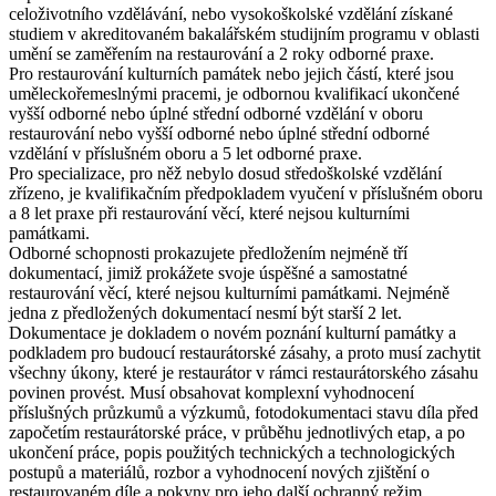
celoživotního vzdělávání, nebo vysokoškolské vzdělání získané
studiem v akreditovaném bakalářském studijním programu v oblasti
umění se zaměřením na restaurování a 2 roky odborné praxe.
Pro restaurování kulturních památek nebo jejich částí, které jsou
uměleckořemeslnými pracemi
, je odbornou kvalifikací ukončené
vyšší odborné nebo úplné střední odborné vzdělání v oboru
restaurování nebo vyšší odborné nebo úplné střední odborné
vzdělání v příslušném oboru a 5 let odborné praxe.
Pro
specializace
, pro něž nebylo dosud středoškolské vzdělání
zřízeno, je kvalifikačním předpokladem vyučení v příslušném oboru
a 8 let praxe při restaurování věcí, které nejsou kulturními
památkami.
Odborné schopnosti prokazujete předložením nejméně tří
dokumentací, jimiž prokážete svoje úspěšné a samostatné
restaurování věcí, které nejsou kulturními památkami. Nejméně
jedna z předložených dokumentací nesmí být starší 2 let.
Dokumentace je dokladem o novém poznání kulturní památky a
podkladem pro budoucí restaurátorské zásahy, a proto musí zachytit
všechny úkony, které je restaurátor v rámci restaurátorského zásahu
povinen provést. Musí obsahovat komplexní vyhodnocení
příslušných průzkumů a výzkumů, fotodokumentaci stavu díla před
započetím restaurátorské práce, v průběhu jednotlivých etap, a po
ukončení práce, popis použitých technických a technologických
postupů a materiálů, rozbor a vyhodnocení nových zjištění o
restaurovaném díle a pokyny pro jeho další ochranný režim.