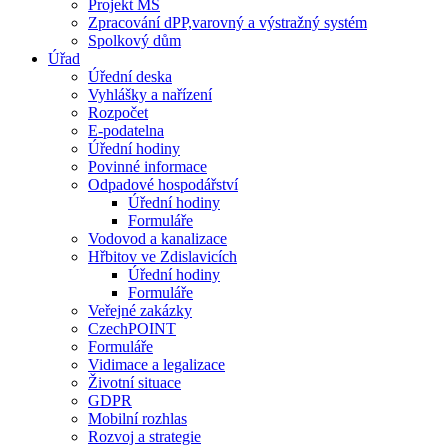
Projekt MŠ
Zpracování dPP,varovný a výstražný systém
Spolkový dům
Úřad
Úřední deska
Vyhlášky a nařízení
Rozpočet
E-podatelna
Úřední hodiny
Povinné informace
Odpadové hospodářství
Úřední hodiny
Formuláře
Vodovod a kanalizace
Hřbitov ve Zdislavicích
Úřední hodiny
Formuláře
Veřejné zakázky
CzechPOINT
Formuláře
Vidimace a legalizace
Životní situace
GDPR
Mobilní rozhlas
Rozvoj a strategie