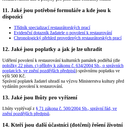
11. Jaké jsou potřebné formuláře a kde jsou k
dispozici
Třídník specializací restaurátorských prací
Evidenční dotazník žadatele o povolení k restaurování
Chronologický přehled provedených restaurátorských prací
12. Jaké jsou poplatky a jak je lze uhradit
Udělení povolení k restaurování kulturních památek podléhá (dle
položky 22 písm. c) přílohy k zákonu č. 634/2004 Sb., o správních
poplatcích, ve znění pozdějších předpisů
) správnímu poplatku ve
výši 500 Kč.
Správní poplatek žadatel uhradí na výzvu Ministerstva kultury před
vydáním povolení k restaurování.
13. Jaké jsou lhůty pro vyřízení
Lhůty vyplývají z
§ 71 zákona č. 500/2004 Sb., správní řád, ve
znění pozdějších předpisů
.
14. Kteří jsou další účastníci (dotčení) řešení životní