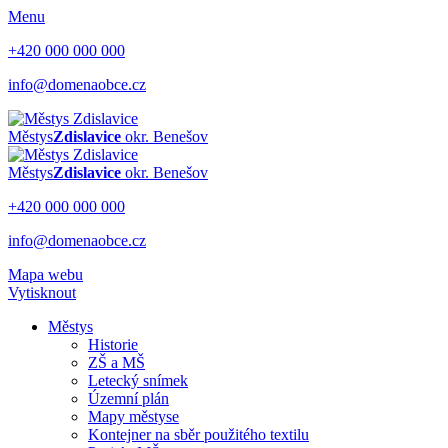
Menu
+420 000 000 000
info@domenaobce.cz
Městys
Zdislavice
okr. Benešov
Městys
Zdislavice
okr. Benešov
+420 000 000 000
info@domenaobce.cz
Mapa webu
Vytisknout
Městys
Historie
ZŠ a MŠ
Letecký snímek
Územní plán
Mapy městyse
Kontejner na sběr použitého textilu