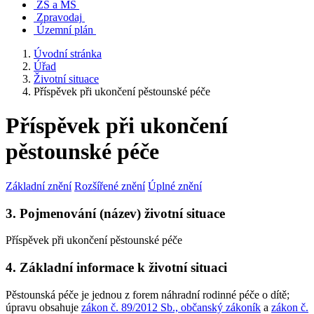
ZŠ a MŠ
Zpravodaj
Územní plán
Úvodní stránka
Úřad
Životní situace
Příspěvek při ukončení pěstounské péče
Příspěvek při ukončení
pěstounské péče
Základní znění
Rozšířené znění
Úplné znění
3. Pojmenování (název) životní situace
Příspěvek při ukončení pěstounské péče
4. Základní informace k životní situaci
Pěstounská péče je jednou z forem náhradní rodinné péče o dítě;
úpravu obsahuje
zákon č. 89/2012 Sb., občanský zákoník
a
zákon č.