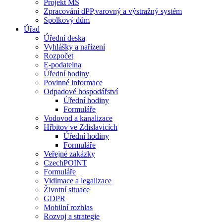
Projekt MŠ
Zpracování dPP,varovný a výstražný systém
Spolkový dům
Úřad
Úřední deska
Vyhlášky a nařízení
Rozpočet
E-podatelna
Úřední hodiny
Povinné informace
Odpadové hospodářství
Úřední hodiny
Formuláře
Vodovod a kanalizace
Hřbitov ve Zdislavicích
Úřední hodiny
Formuláře
Veřejné zakázky
CzechPOINT
Formuláře
Vidimace a legalizace
Životní situace
GDPR
Mobilní rozhlas
Rozvoj a strategie