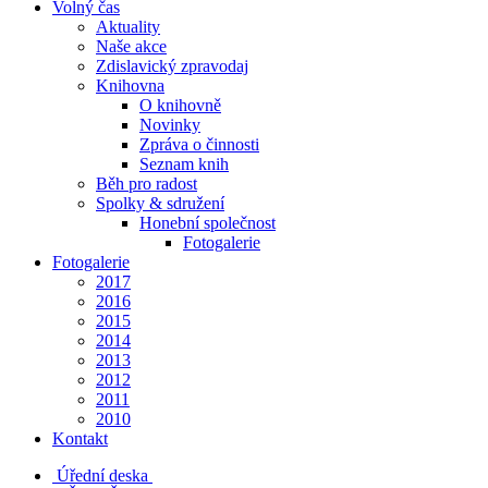
Volný čas
Aktuality
Naše akce
Zdislavický zpravodaj
Knihovna
O knihovně
Novinky
Zpráva o činnosti
Seznam knih
Běh pro radost
Spolky & sdružení
Honební společnost
Fotogalerie
Fotogalerie
2017
2016
2015
2014
2013
2012
2011
2010
Kontakt
Úřední deska