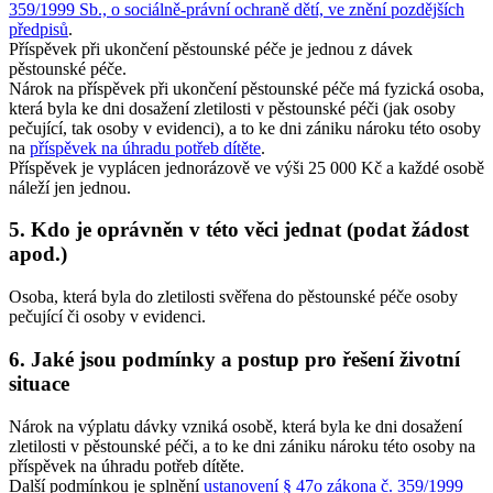
359/1999 Sb., o sociálně-právní ochraně dětí, ve znění pozdějších
předpisů
.
Příspěvek při ukončení pěstounské péče je jednou z dávek
pěstounské péče.
Nárok na příspěvek při ukončení pěstounské péče má fyzická osoba,
která byla ke dni dosažení zletilosti v pěstounské péči (jak osoby
pečující, tak osoby v evidenci), a to ke dni zániku nároku této osoby
na
příspěvek na úhradu potřeb dítěte
.
Příspěvek je vyplácen jednorázově ve výši 25 000 Kč a každé osobě
náleží jen jednou.
5. Kdo je oprávněn v této věci jednat (podat žádost
apod.)
Osoba, která byla do zletilosti svěřena do pěstounské péče osoby
pečující či osoby v evidenci.
6. Jaké jsou podmínky a postup pro řešení životní
situace
Nárok na výplatu dávky vzniká osobě, která byla ke dni dosažení
zletilosti v pěstounské péči, a to ke dni zániku nároku této osoby na
příspěvek na úhradu potřeb dítěte.
Další podmínkou je splnění
ustanovení § 47o zákona č. 359/1999