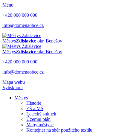
Menu
+420 000 000 000
info@domenaobce.cz
Městys
Zdislavice
okr. Benešov
Městys
Zdislavice
okr. Benešov
+420 000 000 000
info@domenaobce.cz
Mapa webu
Vytisknout
Městys
Historie
ZŠ a MŠ
Letecký snímek
Územní plán
Mapy městyse
Kontejner na sběr použitého textilu