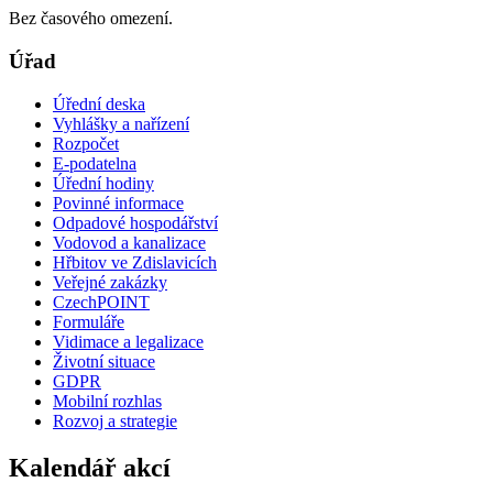
Bez časového omezení.
Úřad
Úřední deska
Vyhlášky a nařízení
Rozpočet
E-podatelna
Úřední hodiny
Povinné informace
Odpadové hospodářství
Vodovod a kanalizace
Hřbitov ve Zdislavicích
Veřejné zakázky
CzechPOINT
Formuláře
Vidimace a legalizace
Životní situace
GDPR
Mobilní rozhlas
Rozvoj a strategie
Kalendář akcí