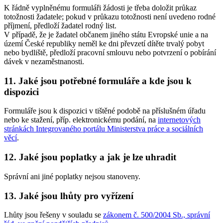
K řádně vyplněnému formuláři žádosti je třeba doložit průkaz
totožnosti žadatele; pokud v průkazu totožnosti není uvedeno rodné
příjmení, předloží žadatel rodný list.
V případě, že je žadatel občanem jiného státu Evropské unie a na
území České republiky neměl ke dni převzetí dítěte trvalý pobyt
nebo bydliště, předloží pracovní smlouvu nebo potvrzení o pobírání
dávek v nezaměstnanosti.
11. Jaké jsou potřebné formuláře a kde jsou k
dispozici
Formuláře jsou k dispozici v tištěné podobě na příslušném úřadu
nebo ke stažení, příp. elektronickému podání, na
internetových
stránkách Integrovaného portálu Ministerstva práce a sociálních
věcí
.
12. Jaké jsou poplatky a jak je lze uhradit
Správní ani jiné poplatky nejsou stanoveny.
13. Jaké jsou lhůty pro vyřízení
Lhůty jsou řešeny v souladu se
zákonem č. 500/2004 Sb., správní