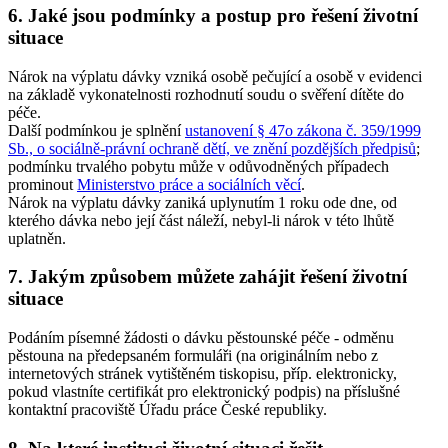
6. Jaké jsou podmínky a postup pro řešení životní
situace
Nárok na výplatu dávky vzniká osobě pečující a osobě v evidenci
na základě vykonatelnosti rozhodnutí soudu o svěření dítěte do
péče.
Další podmínkou je splnění
ustanovení § 47o zákona č. 359/1999
Sb., o sociálně-právní ochraně dětí, ve znění pozdějších předpisů
;
podmínku trvalého pobytu může v odůvodněných případech
prominout
Ministerstvo práce a sociálních věcí
.
Nárok na výplatu dávky zaniká uplynutím 1 roku ode dne, od
kterého dávka nebo její část náleží, nebyl-li nárok v této lhůtě
uplatněn.
7. Jakým způsobem můžete zahájit řešení životní
situace
Podáním písemné žádosti o dávku pěstounské péče - odměnu
pěstouna na předepsaném formuláři (na originálním nebo z
internetových stránek vytištěném tiskopisu, příp. elektronicky,
pokud vlastníte certifikát pro elektronický podpis) na příslušné
kontaktní pracoviště Úřadu práce České republiky.