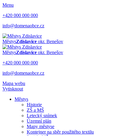
Menu
+420 000 000 000
info@domenaobce.cz
Městys
Zdislavice
okr. Benešov
Městys
Zdislavice
okr. Benešov
+420 000 000 000
info@domenaobce.cz
Mapa webu
Vytisknout
Městys
Historie
ZŠ a MŠ
Letecký snímek
Územní plán
Mapy městyse
Kontejner na sběr použitého textilu