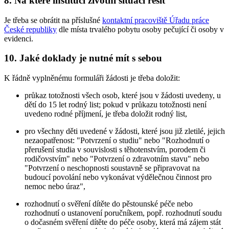
8. Na které instituci životní situaci řešit
Je třeba se obrátit na příslušné
kontaktní pracoviště Úřadu práce
České republiky
dle místa trvalého pobytu osoby pečující či osoby v
evidenci.
10. Jaké doklady je nutné mít s sebou
K řádně vyplněnému formuláři žádosti je třeba doložit:
průkaz totožnosti všech osob, které jsou v žádosti uvedeny, u
dětí do 15 let rodný list; pokud v průkazu totožnosti není
uvedeno rodné příjmení, je třeba doložit rodný list,
pro všechny děti uvedené v žádosti, které jsou již zletilé, jejich
nezaopatřenost: "Potvrzení o studiu" nebo "Rozhodnutí o
přerušení studia v souvislosti s těhotenstvím, porodem či
rodičovstvím" nebo "Potvrzení o zdravotním stavu" nebo
"Potvrzení o neschopnosti soustavně se připravovat na
budoucí povolání nebo vykonávat výdělečnou činnost pro
nemoc nebo úraz",
rozhodnutí o svěření dítěte do pěstounské péče nebo
rozhodnutí o ustanovení poručníkem, popř. rozhodnutí soudu
o dočasném svěření dítěte do péče osoby, která má zájem stát