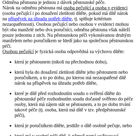
Odměna pěstouna je jednou z dávek pěstounské péče.
Nárok na odměnu pěstouna má
osoba pečující a osoba v evidenci
(osoba pečující i po dosažení zletilosti dítěte, pokud má dítě nárok
na
příspěvek na úhradu potřeb dítěte
, tj. splňuje kritérium
nezaopatřenosti). Osobou pečující nebo osobou v evidenci mohou
být oba manželé nebo dva poručníci, odměna pěstouna však náleží
pouze jednomu z nich. Na pěstounskou péči vykonávanou druhým
manželem nebo poručníkem se hledí jako na společnou pěstounskou
péči.
Osobou pečující
je fyzická osoba odpovědná za výchovu dítěte:
která je pěstounem (nikoli na přechodnou dobu),
která byla do dosažení zletilosti dítěte jeho pěstounem nebo
poručníkem, a to po dobu, po kterou má nezaopatřené dítě
nárok na příspěvek na úhradu potřeb dítěte,
které je dítě před rozhodnutím soudu o svěření dítěte do
pěstounské péče rozhodnutím soudu dočasně svěřeno do péče
osoby, která má zájem stát se pěstounem, a to po dobu trvání
takové péče (tj. osoba, která má dítě v tzv. předpěstounské
péči),
která je poručníkem dítěte, jestliže o dítě osobně pečuje, nebo
která má v osobní péči dítě, k němuž nemá vyživovací