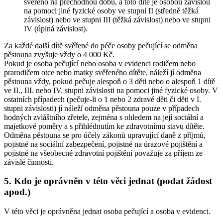
svěřeno na přechodnou dobu, a toto dítě je osobou závislou
na pomoci jiné fyzické osoby ve stupni II (středně těžká
závislost) nebo ve stupni III (těžká závislost) nebo ve stupni
IV (úplná závislost).
Za každé další dítě svěřené do péče osoby pečující se odměna
pěstouna zvyšuje vždy o 4 000 Kč.
Pokud je osoba pečující nebo osoba v evidenci rodičem nebo
prarodičem otce nebo matky svěřeného dítěte, náleží jí odměna
pěstouna vždy, pokud pečuje alespoň o 3 děti nebo o alespoň 1 dítě
ve II., III. nebo IV. stupni závislosti na pomoci jiné fyzické osoby. V
ostatních případech (pečuje-li o 1 nebo 2 zdravé děti či děti v I.
stupni závislosti) jí náleží odměna pěstouna pouze v případech
hodných zvláštního zřetele, zejména s ohledem na její sociální a
majetkové poměry a s přihlédnutím ke zdravotnímu stavu dítěte.
Odměna pěstouna se pro účely zákonů upravující daně z příjmů,
pojistné na sociální zabezpečení, pojistné na úrazové pojištění a
pojistné na všeobecné zdravotní pojištění považuje za příjem ze
závislé činnosti.
5. Kdo je oprávněn v této věci jednat (podat žádost
apod.)
V této věci je oprávněna jednat osoba pečující a osoba v evidenci.