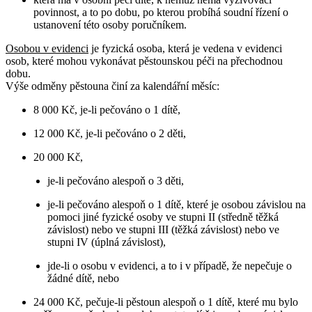
povinnost, a to po dobu, po kterou probíhá soudní řízení o
ustanovení této osoby poručníkem.
Osobou v evidenci
je fyzická osoba, která je vedena v evidenci
osob, které mohou vykonávat pěstounskou péči na přechodnou
dobu.
Výše odměny pěstouna činí za kalendářní měsíc:
8 000 Kč, je-li pečováno o 1 dítě,
12 000 Kč, je-li pečováno o 2 děti,
20 000 Kč,
je-li pečováno alespoň o 3 děti,
je-li pečováno alespoň o 1 dítě, které je osobou závislou na
pomoci jiné fyzické osoby ve stupni II (středně těžká
závislost) nebo ve stupni III (těžká závislost) nebo ve
stupni IV (úplná závislost),
jde-li o osobu v evidenci, a to i v případě, že nepečuje o
žádné dítě, nebo
24 000 Kč, pečuje-li pěstoun alespoň o 1 dítě, které mu bylo