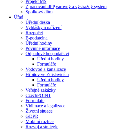
Projekt MŠ
Zpracování dPP,varovný a výstražný systém
Spolkový dům
Úřad
Úřední deska
Vyhlášky a nařízení
Rozpočet
E-podatelna
Úřední hodiny
Povinné informace
Odpadové hospodářství
Úřední hodiny
Formuláře
Vodovod a kanalizace
Hřbitov ve Zdislavicích
Úřední hodiny
Formuláře
Veřejné zakázky
CzechPOINT
Formuláře
Vidimace a legalizace
Životní situace
GDPR
Mobilní rozhlas
Rozvoj a strategie