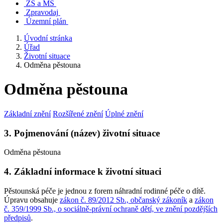
ZŠ a MŠ
Zpravodaj
Územní plán
Úvodní stránka
Úřad
Životní situace
Odměna pěstouna
Odměna pěstouna
Základní znění
Rozšířené znění
Úplné znění
3. Pojmenování (název) životní situace
Odměna pěstouna
4. Základní informace k životní situaci
Pěstounská péče je jednou z forem náhradní rodinné péče o dítě.
Úpravu obsahuje
zákon č. 89/2012 Sb., občanský zákoník
a
zákon
č. 359/1999 Sb., o sociálně-právní ochraně dětí, ve znění pozdějších
předpisů
.