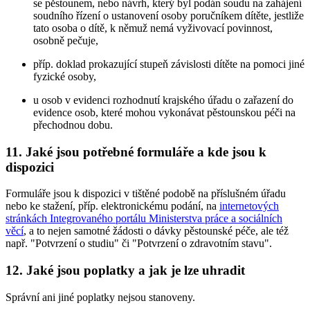
se pěstounem, nebo návrh, který byl podán soudu na zahájení
soudního řízení o ustanovení osoby poručníkem dítěte, jestliže
tato osoba o dítě, k němuž nemá vyživovací povinnost,
osobně pečuje,
příp. doklad prokazující stupeň závislosti dítěte na pomoci jiné
fyzické osoby,
u osob v evidenci rozhodnutí krajského úřadu o zařazení do
evidence osob, které mohou vykonávat pěstounskou péči na
přechodnou dobu.
11. Jaké jsou potřebné formuláře a kde jsou k
dispozici
Formuláře jsou k dispozici v tištěné podobě na příslušném úřadu
nebo ke stažení, příp. elektronickému podání, na
internetových
stránkách Integrovaného portálu Ministerstva práce a sociálních
věcí
, a to nejen samotné žádosti o dávky pěstounské péče, ale též
např. "Potvrzení o studiu" či "Potvrzení o zdravotním stavu".
12. Jaké jsou poplatky a jak je lze uhradit
Správní ani jiné poplatky nejsou stanoveny.