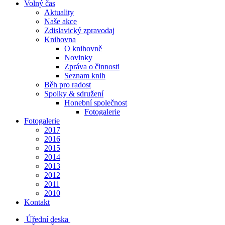
Volný čas
Aktuality
Naše akce
Zdislavický zpravodaj
Knihovna
O knihovně
Novinky
Zpráva o činnosti
Seznam knih
Běh pro radost
Spolky & sdružení
Honební společnost
Fotogalerie
Fotogalerie
2017
2016
2015
2014
2013
2012
2011
2010
Kontakt
Úřední deska