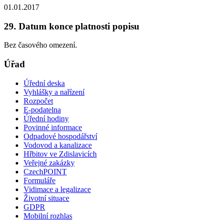
01.01.2017
29. Datum konce platnosti popisu
Bez časového omezení.
Úřad
Úřední deska
Vyhlášky a nařízení
Rozpočet
E-podatelna
Úřední hodiny
Povinné informace
Odpadové hospodářství
Vodovod a kanalizace
Hřbitov ve Zdislavicích
Veřejné zakázky
CzechPOINT
Formuláře
Vidimace a legalizace
Životní situace
GDPR
Mobilní rozhlas