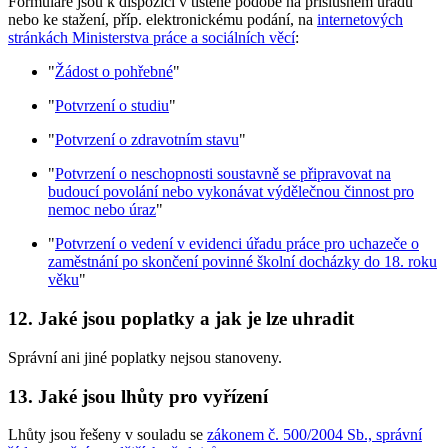
Formuláře jsou k dispozici v tištěné podobě na příslušném úřadu
nebo ke stažení, příp. elektronickému podání, na
internetových
stránkách Ministerstva práce a sociálních věcí
:
"
Žádost o pohřebné
"
"
Potvrzení o studiu
"
"
Potvrzení o zdravotním stavu
"
"
Potvrzení o neschopnosti soustavně se připravovat na
budoucí povolání nebo vykonávat výdělečnou činnost pro
nemoc nebo úraz
"
"
Potvrzení o vedení v evidenci úřadu práce pro uchazeče o
zaměstnání po skončení povinné školní docházky do 18. roku
věku
"
12. Jaké jsou poplatky a jak je lze uhradit
Správní ani jiné poplatky nejsou stanoveny.
13. Jaké jsou lhůty pro vyřízení
Lhůty jsou řešeny v souladu se
zákonem č. 500/2004 Sb., správní