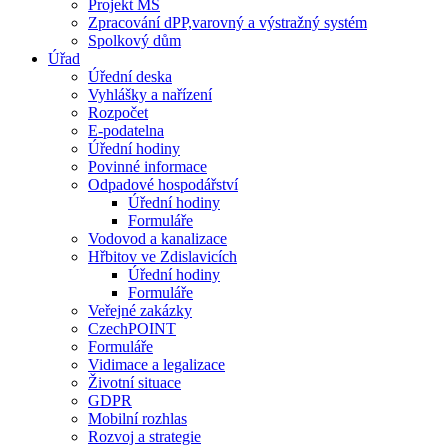
Projekt MŠ
Zpracování dPP,varovný a výstražný systém
Spolkový dům
Úřad
Úřední deska
Vyhlášky a nařízení
Rozpočet
E-podatelna
Úřední hodiny
Povinné informace
Odpadové hospodářství
Úřední hodiny
Formuláře
Vodovod a kanalizace
Hřbitov ve Zdislavicích
Úřední hodiny
Formuláře
Veřejné zakázky
CzechPOINT
Formuláře
Vidimace a legalizace
Životní situace
GDPR
Mobilní rozhlas
Rozvoj a strategie