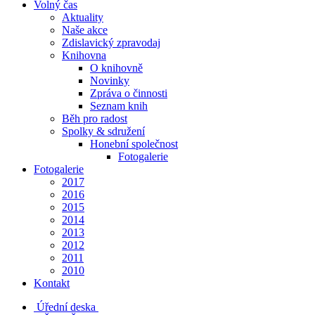
Volný čas
Aktuality
Naše akce
Zdislavický zpravodaj
Knihovna
O knihovně
Novinky
Zpráva o činnosti
Seznam knih
Běh pro radost
Spolky & sdružení
Honební společnost
Fotogalerie
Fotogalerie
2017
2016
2015
2014
2013
2012
2011
2010
Kontakt
Úřední deska