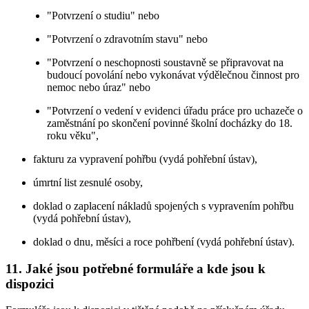
"Potvrzení o studiu" nebo
"Potvrzení o zdravotním stavu" nebo
"Potvrzení o neschopnosti soustavně se připravovat na
budoucí povolání nebo vykonávat výdělečnou činnost pro
nemoc nebo úraz" nebo
"Potvrzení o vedení v evidenci úřadu práce pro uchazeče o
zaměstnání po skončení povinné školní docházky do 18.
roku věku",
fakturu za vypravení pohřbu (vydá pohřební ústav),
úmrtní list zesnulé osoby,
doklad o zaplacení nákladů spojených s vypravením pohřbu
(vydá pohřební ústav),
doklad o dnu, měsíci a roce pohřbení (vydá pohřební ústav).
11. Jaké jsou potřebné formuláře a kde jsou k
dispozici