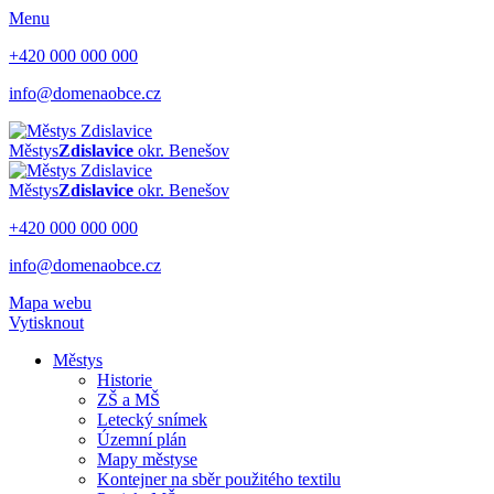
Menu
+420 000 000 000
info@domenaobce.cz
Městys
Zdislavice
okr. Benešov
Městys
Zdislavice
okr. Benešov
+420 000 000 000
info@domenaobce.cz
Mapa webu
Vytisknout
Městys
Historie
ZŠ a MŠ
Letecký snímek
Územní plán
Mapy městyse
Kontejner na sběr použitého textilu