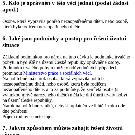
5. Kdo je oprávněn v této věci jednat (podat žádost
apod.)
Osoba, která vypravila pohřeb nezaopatřenému dítěti, nebo osobě,
která byla rodičem nezaopatřeného dítěte.
6. Jaké jsou podmínky a postup pro řešení životní
situace
Základní podmínkou pro nárok na tuto dávku je podmínka trvalého
pobytu a bydliště na území České republiky oprávněné osoby.
Podmínku trvalého pobytu může v odůvodněných případech
prominout
Ministerstvo práce a sociálních věcí
.
Na pohřebné má nárok osoba, která vypravila pohřeb
nezaopatřenému dítěti, nebo osobě, která byla rodičem
nezaopatřeného dítěte, a to za podmínky, že zemřelá osoba (s
výjimkou mrtvě narozeného dítěte) měla ke dni úmrtí trvalý pobyt
na území České republiky.
Nárok na pohřebné zaniká, nebyl-li uplatněn ve lhůtě 1 roku ode
dne pohřbení.
Příjem rodiny se netestuje.
7. Jakým způsobem můžete zahájit řešení životní
situace