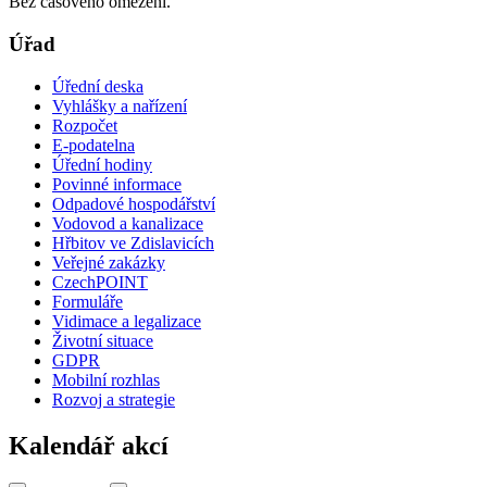
Bez časového omezení.
Úřad
Úřední deska
Vyhlášky a nařízení
Rozpočet
E-podatelna
Úřední hodiny
Povinné informace
Odpadové hospodářství
Vodovod a kanalizace
Hřbitov ve Zdislavicích
Veřejné zakázky
CzechPOINT
Formuláře
Vidimace a legalizace
Životní situace
GDPR
Mobilní rozhlas
Rozvoj a strategie
Kalendář akcí