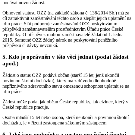
podávat novou žádost.
Obnovení statusu OZZ (na základě zákona č. 136/2014 Sb.) má za
cíl zatraktivnit zaměstnávání těchto osob a zlepšit jejich uplatnění na
trhu práce. Stát podporuje zaměstnávání OZZ poskytováním
příspěvků zaměstnavatelům prostřednictvím Úřadu práce České
republiky. O příspěvek mohou zaměstnavatelé žádat od 1. ledna
2015. Samotné OZZ žádný nárok na poskytování peněžního
příspěvku či dávky nevzniká.
5. Kdo je oprávněn v této věci jednat (podat žádost
apod.)
Žádost o status OZZ podává občan (starší 15 let, jenž ukončil
povinnou školní docházku), který má z důvodu dlouhodobě
nepříznivého zdravotního stavu omezenou schopnost uplatnit se na
trhu práce.
Žádost může podat jak občan České republiky, tak cizinec, který v
České republice pracuje.
Osoba mladší 15 let nebo osoba, která neukončila povinnou školní
docházku, je v řízení zastoupena zákonným zástupcem.
6. Jaké jsou podmínky a postup pro řešení životní