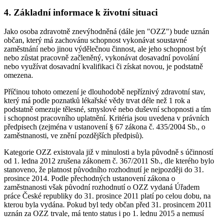
4. Základní informace k životní situaci
Jako osoba zdravotně znevýhodněná (dále jen "OZZ") bude uznán
občan, který má zachovánu schopnost vykonávat soustavné
zaměstnání nebo jinou výdělečnou činnost, ale jeho schopnost být
nebo zůstat pracovně začleněný, vykonávat dosavadní povolání
nebo využívat dosavadní kvalifikaci či získat novou, je podstatně
omezena.
Příčinou tohoto omezení je dlouhodobě nepříznivý zdravotní stav,
který má podle poznatků lékařské vědy trvat déle než 1 rok a
podstatně omezuje tělesné, smyslové nebo duševní schopnosti a tím
i schopnost pracovního uplatnění. Kritéria jsou uvedena v právních
předpisech (zejména v ustanovení § 67 zákona č. 435/2004 Sb., o
zaměstnanosti, ve znění pozdějších předpisů).
Kategorie OZZ existovala již v minulosti a byla původně s účinností
od 1. ledna 2012 zrušena zákonem č. 367/2011 Sb., dle kterého bylo
stanoveno, že platnost původního rozhodnutí je nejpozději do 31.
prosince 2014. Podle přechodných ustanovení zákona o
zaměstnanosti však původní rozhodnutí o OZZ vydaná Úřadem
práce České republiky do 31. prosince 2011 platí po celou dobu, na
kterou byla vydána. Pokud byl tedy občan před 31. prosincem 2011
uznán za OZZ trvale, má tento status i po 1. lednu 2015 a nemusí