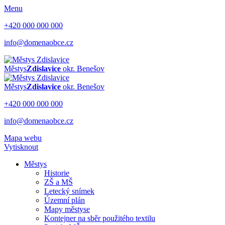
Menu
+420 000 000 000
info@domenaobce.cz
Městys
Zdislavice
okr. Benešov
Městys
Zdislavice
okr. Benešov
+420 000 000 000
info@domenaobce.cz
Mapa webu
Vytisknout
Městys
Historie
ZŠ a MŠ
Letecký snímek
Územní plán
Mapy městyse
Kontejner na sběr použitého textilu