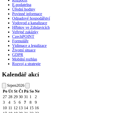
Rozpočet
E-podatelna
Úřední hodiny
Povinné informace
Odpadové hospodářství
Vodovod a kanalizace
Hřbitov ve Zdislavicích
Veřejné zakázky
CzechPOINT
Formuláře
Vidimace a legalizace
Životní situace
GDPR
Mobilní rozhlas
Rozvoj a strategie
Kalendář akcí
Srpen
2026
Po
Út
St
Čt
Pá
So
Ne
27
28
29
30
31
1
2
3
4
5
6
7
8
9
10
11
12
13
14
15
16