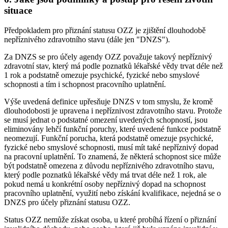
situace
Předpokladem pro přiznání statusu OZZ je zjištění dlouhodobě
nepříznivého zdravotního stavu (dále jen "DNZS").
Za DNZS se pro účely agendy OZZ považuje takový nepříznivý
zdravotní stav, který má podle poznatků lékařské vědy trvat déle než
1 rok a podstatně omezuje psychické, fyzické nebo smyslové
schopnosti a tím i schopnost pracovního uplatnění.
Výše uvedená definice upřesňuje DNZS v tom smyslu, že kromě
dlouhodobosti je upravena i nepříznivost zdravotního stavu. Protože
se musí jednat o podstatné omezení uvedených schopností, jsou
eliminovány lehčí funkční poruchy, které uvedené funkce podstatně
neomezují. Funkční porucha, která podstatně omezuje psychické,
fyzické nebo smyslové schopnosti, musí mít také nepříznivý dopad
na pracovní uplatnění. To znamená, že některá schopnost sice může
být podstatně omezena z důvodu nepříznivého zdravotního stavu,
který podle poznatků lékařské vědy má trvat déle než 1 rok, ale
pokud nemá u konkrétní osoby nepříznivý dopad na schopnost
pracovního uplatnění, využití nebo získání kvalifikace, nejedná se o
DNZS pro účely přiznání statusu OZZ.
Status OZZ nemůže získat osoba, u které probíhá řízení o přiznání