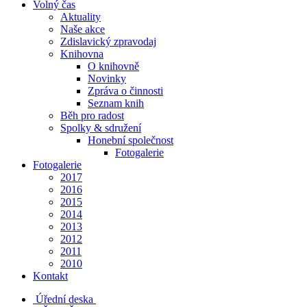
Volný čas
Aktuality
Naše akce
Zdislavický zpravodaj
Knihovna
O knihovně
Novinky
Zpráva o činnosti
Seznam knih
Běh pro radost
Spolky & sdružení
Honební společnost
Fotogalerie
Fotogalerie
2017
2016
2015
2014
2013
2012
2011
2010
Kontakt
Úřední deska