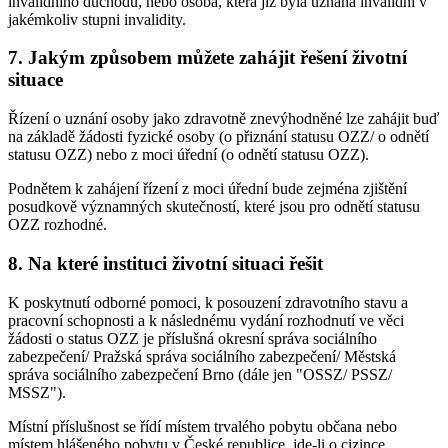
invalidního důchodu, nebo osoba, která již byla uznána invalidní v
jakémkoliv stupni invalidity.
7. Jakým způsobem můžete zahájit řešení životní
situace
Řízení o uznání osoby jako zdravotně znevýhodněné lze zahájit buď
na základě žádosti fyzické osoby (o přiznání statusu OZZ/ o odnětí
statusu OZZ) nebo z moci úřední (o odnětí statusu OZZ).
Podnětem k zahájení řízení z moci úřední bude zejména zjištění
posudkově významných skutečností, které jsou pro odnětí statusu
OZZ rozhodné.
8. Na které instituci životní situaci řešit
K poskytnutí odborné pomoci, k posouzení zdravotního stavu a
pracovní schopnosti a k následnému vydání rozhodnutí ve věci
žádosti o status OZZ je příslušná okresní správa sociálního
zabezpečení/ Pražská správa sociálního zabezpečení/ Městská
správa sociálního zabezpečení Brno (dále jen "OSSZ/ PSSZ/
MSSZ").
Místní příslušnost se řídí místem trvalého pobytu občana nebo
místem hlášeného pobytu v České republice, jde-li o cizince.