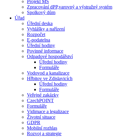
Projekt MŠ
Zpracování dPP,varovný a výstražný systém
Spolkový dům
Úřad
Úřední deska
Vyhlášky a nařízení
Rozpočet
E-podatelna
Úřední hodiny
Povinné informace
Odpadové hospodářství
Úřední hodiny
Formuláře
Vodovod a kanalizace
Hřbitov ve Zdislavicích
Úřední hodiny
Formuláře
Veřejné zakázky
CzechPOINT
Formuláře
Vidimace a legalizace
Životní situace
GDPR
Mobilní rozhlas
Rozvoj a strategie