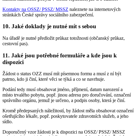
Kontakty na OSSZ/ PSSZ/ MSSZ
naleznete na internetových
stránkách České správy sociálního zabezpečení.
10. Jaké doklady je nutné mít s sebou
Na úřadě je nutné předložit průkaz totožnosti (občanský průkaz,
cestovní pas).
11. Jaké jsou potřebné formuláře a kde jsou k
dispozici
Žádost o status OZZ musí mít písemnou formu a musí z ní být
patrno, kdo ji činí, které věci se týká a co se navrhuje.
Podání tedy musí obsahovat jméno, příjmení, datum narození a
místo trvalého pobytu, popř. jinou adresu pro doručování, označení
správního orgánu, jemuž je určeno, a podpis osoby, která je činí.
Kromě předepsaných náležitostí, by žádost měla obsahovat označení
ošetřujícího lékaře, popř. poskytovatele zdravotních služeb, a jeho
sídlo.
Doporučený vzor žádosti je k dispozici na OSSZ/ PSSZ/ MSSZ