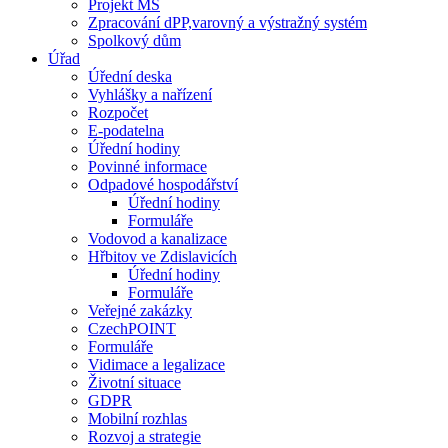
Projekt MŠ
Zpracování dPP,varovný a výstražný systém
Spolkový dům
Úřad
Úřední deska
Vyhlášky a nařízení
Rozpočet
E-podatelna
Úřední hodiny
Povinné informace
Odpadové hospodářství
Úřední hodiny
Formuláře
Vodovod a kanalizace
Hřbitov ve Zdislavicích
Úřední hodiny
Formuláře
Veřejné zakázky
CzechPOINT
Formuláře
Vidimace a legalizace
Životní situace
GDPR
Mobilní rozhlas
Rozvoj a strategie