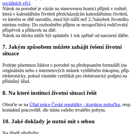
sociálních věcí
.
Nárok na porodné je vázán na stanovenou hranici příjmů v rodině,
která v kalendářním čtvrtletí předcházejícím kalendářnímu čtvrtletí,
ve kterém se dítě narodilo, musí být nižší než 2,7násobek životního
minima rodiny. Do rozhodného příjmu se nezapočítává rodičovský
příspěvek a přídavek na dítě.
Nárok na dávku může být uplatněn 1 rok zpětně od narození dítěte.
7. Jakým způsobem můžete zahájit řešení životní
situace
Podejte písemnou žádost o porodné na předepsaném formuláři (na
originálním nebo z internetových stránek vytištěném tiskopisu, příp.
elektronicky, pokud vlastníte certifikát pro elektronický podpis) na
příslušný úřad.
8. Na které instituci životní situaci řešit
Obraťte se na
Úřad práce České republiky - krajskou pobočku
, resp.
kontaktní pracoviště, dle místa vašeho trvalého pobytu.
10. Jaké doklady je nutné mít s sebou
Na úřadě předložte: