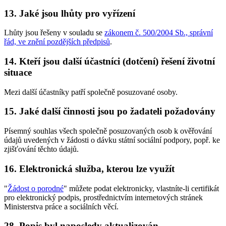
13. Jaké jsou lhůty pro vyřízení
Lhůty jsou řešeny v souladu se
zákonem č. 500/2004 Sb., správní
řád, ve znění pozdějších předpisů
.
14. Kteří jsou další účastníci (dotčení) řešení životní
situace
Mezi další účastníky patří společně posuzované osoby.
15. Jaké další činnosti jsou po žadateli požadovány
Písemný souhlas všech společně posuzovaných osob k ověřování
údajů uvedených v žádosti o dávku státní sociální podpory, popř. ke
zjišťování těchto údajů.
16. Elektronická služba, kterou lze využít
"
Žádost o porodné
" můžete podat elektronicky, vlastníte-li certifikát
pro elektronický podpis, prostřednictvím internetových stránek
Ministerstva práce a sociálních věcí.
28. Popis byl naposledy aktualizován