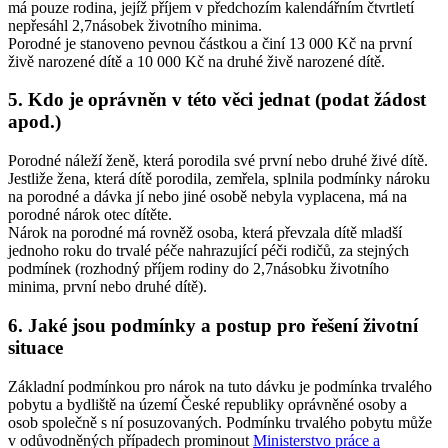
má pouze rodina, jejíž příjem v předchozím kalendářním čtvrtletí
nepřesáhl 2,7násobek životního minima.
Porodné je stanoveno pevnou částkou a činí 13 000 Kč na první
živě narozené dítě a 10 000 Kč na druhé živě narozené dítě.
5. Kdo je oprávněn v této věci jednat (podat žádost
apod.)
Porodné náleží ženě, která porodila své první nebo druhé živé dítě.
Jestliže žena, která dítě porodila, zemřela, splnila podmínky nároku
na porodné a dávka jí nebo jiné osobě nebyla vyplacena, má na
porodné nárok otec dítěte.
Nárok na porodné má rovněž osoba, která převzala dítě mladší
jednoho roku do trvalé péče nahrazující péči rodičů, za stejných
podmínek (rozhodný příjem rodiny do 2,7násobku životního
minima, první nebo druhé dítě).
6. Jaké jsou podmínky a postup pro řešení životní
situace
Základní podmínkou pro nárok na tuto dávku je podmínka trvalého
pobytu a bydliště na území České republiky oprávněné osoby a
osob společně s ní posuzovaných. Podmínku trvalého pobytu může
v odůvodněných případech prominout
Ministerstvo práce a