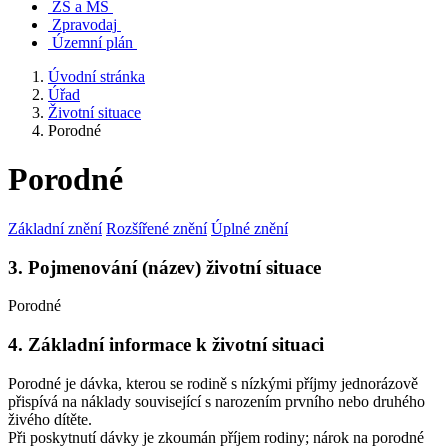
ZŠ a MŠ
Zpravodaj
Územní plán
Úvodní stránka
Úřad
Životní situace
Porodné
Porodné
Základní znění
Rozšířené znění
Úplné znění
3. Pojmenování (název) životní situace
Porodné
4. Základní informace k životní situaci
Porodné je dávka, kterou se rodině s nízkými příjmy jednorázově
přispívá na náklady související s narozením prvního nebo druhého
živého dítěte.
Při poskytnutí dávky je zkoumán příjem rodiny; nárok na porodné