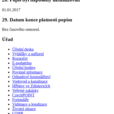
01.01.2017
29. Datum konce platnosti popisu
Bez časového omezení.
Úřad
Úřední deska
Vyhlášky a nařízení
Rozpočet
E-podatelna
Úřední hodiny
Povinné informace
Odpadové hospodářství
Vodovod a kanalizace
Hřbitov ve Zdislavicích
Veřejné zakázky
CzechPOINT
Formuláře
Vidimace a legalizace
Životní situace
GDPR