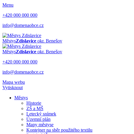
Menu
+420 000 000 000
info@domenaobce.cz
Městys
Zdislavice
okr. Benešov
Městys
Zdislavice
okr. Benešov
+420 000 000 000
info@domenaobce.cz
Mapa webu
Vytisknout
Městys
Historie
ZŠ a MŠ
Letecký snímek
Územní plán
Mapy městyse
Kontejner na sběr použitého textilu