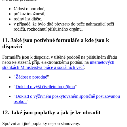
žádost o porodné,
průkaz totožnosti,
rodný list dítěte,
v případě, že bylo dítě převzato do péče nahrazující péči
rodičů, rozhodnutí příslušného orgánu.
11. Jaké jsou potřebné formuláře a kde jsou k
dispozici
Formuláře jsou k dispozici v tištěné podobě na příslušném úřadu
nebo ke stažení, příp. elektronickému podání, na
internetových
stránkách Ministerstva práce a sociálních věcí
:
"
Žádost o porodné
"
"
Doklad o výši čtvrtletního příjmu
"
"
Doklad o výživném poskytovaném společně posuzovanou
osobou
"
12. Jaké jsou poplatky a jak je lze uhradit
Správní ani jiné poplatky nejsou stanoveny.