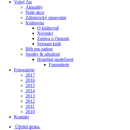
Volný čas
Aktuality
Naše akce
Zdislavický zpravodaj
Knihovna
O knihovně
Novinky
Zpráva o činnosti
Seznam knih
Běh pro radost
Spolky & sdružení
Honební společnost
Fotogalerie
Fotogalerie
2017
2016
2015
2014
2013
2012
2011
2010
Kontakt
Úřední deska