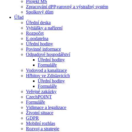
Projekt MŠ
Zpracování dPP,varovný a výstražný systém
Spolkový dům
Úřad
Úřední deska
Vyhlášky a nařízení
Rozpočet
E-podatelna
Úřední hodiny
Povinné informace
Odpadové hospodářství
Úřední hodiny
Formuláře
Vodovod a kanalizace
Hřbitov ve Zdislavicích
Úřední hodiny
Formuláře
Veřejné zakázky
CzechPOINT
Formuláře
Vidimace a legalizace
Životní situace
GDPR
Mobilní rozhlas
Rozvoj a strategie