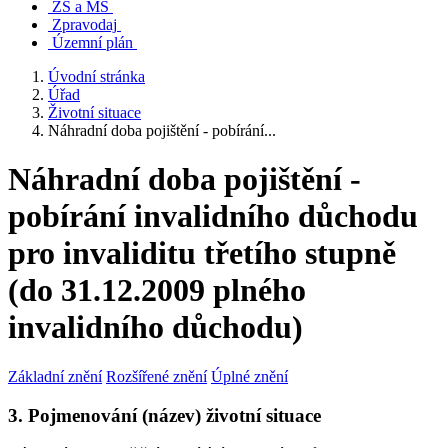
ZŠ a MŠ
Zpravodaj
Územní plán
Úvodní stránka
Úřad
Životní situace
Náhradní doba pojištění - pobírání...
Náhradní doba pojištění -
pobírání invalidního důchodu
pro invaliditu třetího stupně
(do 31.12.2009 plného
invalidního důchodu)
Základní znění
Rozšířené znění
Úplné znění
3. Pojmenování (název) životní situace