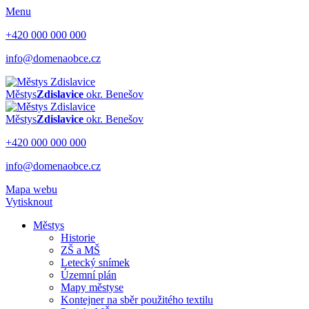
Menu
+420 000 000 000
info@domenaobce.cz
Městys
Zdislavice
okr. Benešov
Městys
Zdislavice
okr. Benešov
+420 000 000 000
info@domenaobce.cz
Mapa webu
Vytisknout
Městys
Historie
ZŠ a MŠ
Letecký snímek
Územní plán
Mapy městyse
Kontejner na sběr použitého textilu