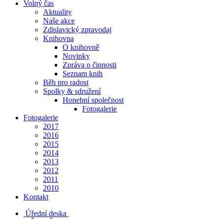
Volný čas
Aktuality
Naše akce
Zdislavický zpravodaj
Knihovna
O knihovně
Novinky
Zpráva o činnosti
Seznam knih
Běh pro radost
Spolky & sdružení
Honební společnost
Fotogalerie
Fotogalerie
2017
2016
2015
2014
2013
2012
2011
2010
Kontakt
Úřední deska