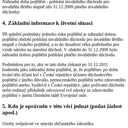
Náhradní doba pojištění - pobírání invalidního důchodu pro
invaliditu třetího stupně (do 31.12.2009 plného invalidního
důchodu)
4. Základní informace k životní situaci
Při splnění podmínky jednoho roku pojištění je náhradní dobou
pojištění období pobírání invalidního důchodu pro invaliditu třetího
stupně z českého pojištění, a to do dosažení věku potřebného pro
vznik nároku na starobní důchod. V období do 31.12.2009 bylo
náhradní dobou pojištění pobírání plného invalidního důchodu.
Podmínkou pro to, aby se tato doba získaná po 31.12.2011
hodnotila jako náhradní doba pojištění, je, že pojištěnec po dobu
trvání této účasti byl v České republice účasten důchodového
pojištění z jiného důvodu, nemocenského pojištění nebo zdravotního
pojištění anebo, bydlel-li v České republice, jako poživatel důchodu
nebo rodinný příslušník odvozoval své nároky ze zdravotního
pojištění v jiném členském státě Evropské unie.
5. Kdo je oprávněn v této věci jednat (podat žádost
apod.)
Osoby svéprávné ve smyslu občanského zákoníku.