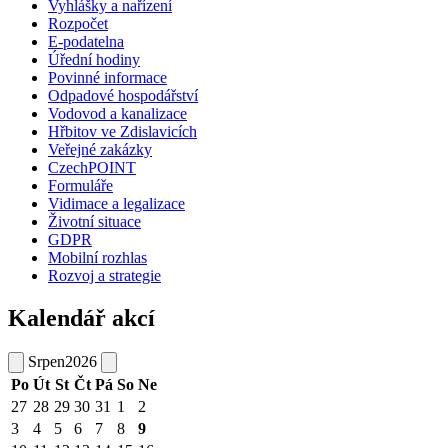
Vyhlášky a nařízení
Rozpočet
E-podatelna
Úřední hodiny
Povinné informace
Odpadové hospodářství
Vodovod a kanalizace
Hřbitov ve Zdislavicích
Veřejné zakázky
CzechPOINT
Formuláře
Vidimace a legalizace
Životní situace
GDPR
Mobilní rozhlas
Rozvoj a strategie
Kalendář akcí
Srpen
2026
Po
Út
St
Čt
Pá
So
Ne
27
28
29
30
31
1
2
3
4
5
6
7
8
9