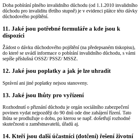
Doba pobírání plného invalidního důchodu (od 1.1.2010 invalidního
důchodu pro invaliditu třetího stupně) je v evidenci plátce této dávky
důchodového pojištění.
11. Jaké jsou potřebné formuláře a kde jsou k
dispozici
Žádost o dávku důchodového pojištění (na předepsaném tiskopisu),
do které se uvádí informace o pobírání invalidního důchodu, s vámi
sepíše příslušná OSSZ/ PSSZ/ MSSZ.
12. Jaké jsou poplatky a jak je lze uhradit
Správní ani jiné poplatky nejsou stanoveny.
13. Jaké jsou lhůty pro vyřízení
Rozhodnutí o přiznání důchodu je orgán sociálního zabezpečení
povinen vydat nejpozději do 90 dnů ode dne zahájení řízení. Tato
lhůta se prodlužuje o dobu, po kterou se např. došetřují rozhodné
skutečnosti u zaměstnavatelů, úřadů aj.
14. Kteří jsou další účastníci (dotčení) řešení životní