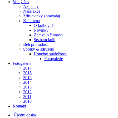
Volný čas
Aktuality
Naše akce
Zdislavický zpravodaj
Knihovna
O knihovně
Novinky
Zpráva o činnosti
Seznam knih
Běh pro radost
Spolky & sdružení
Honební společnost
Fotogalerie
Fotogalerie
2017
2016
2015
2014
2013
2012
2011
2010
Kontakt
Úřední deska