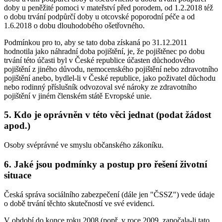
doby u peněžité pomoci v mateřství před porodem, od 1.2.2018 též
o dobu trvání podpůrčí doby u otcovské poporodní péče a od
1.6.2018 o dobu dlouhodobého ošetřovného.
Podmínkou pro to, aby se tato doba získaná po 31.12.2011
hodnotila jako náhradní doba pojištění, je, že pojištěnec po dobu
trvání této účasti byl v České republice účasten důchodového
pojištění z jiného důvodu, nemocenského pojištění nebo zdravotního
pojištění anebo, bydlel-li v České republice, jako poživatel důchodu
nebo rodinný příslušník odvozoval své nároky ze zdravotního
pojištění v jiném členském státě Evropské unie.
5. Kdo je oprávněn v této věci jednat (podat žádost
apod.)
Osoby svéprávné ve smyslu občanského zákoníku.
6. Jaké jsou podmínky a postup pro řešení životní
situace
Česká správa sociálního zabezpečení (dále jen "ČSSZ") vede údaje
o době trvání těchto skutečností ve své evidenci.
V období do konce roku 2008 (popř. v roce 2009, započala-li tato