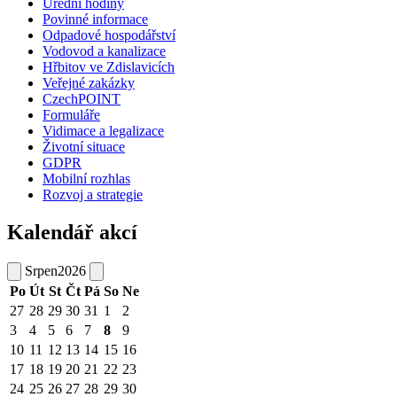
Úřední hodiny
Povinné informace
Odpadové hospodářství
Vodovod a kanalizace
Hřbitov ve Zdislavicích
Veřejné zakázky
CzechPOINT
Formuláře
Vidimace a legalizace
Životní situace
GDPR
Mobilní rozhlas
Rozvoj a strategie
Kalendář akcí
Srpen
2026
Po
Út
St
Čt
Pá
So
Ne
27
28
29
30
31
1
2
3
4
5
6
7
8
9
10
11
12
13
14
15
16
17
18
19
20
21
22
23
24
25
26
27
28
29
30