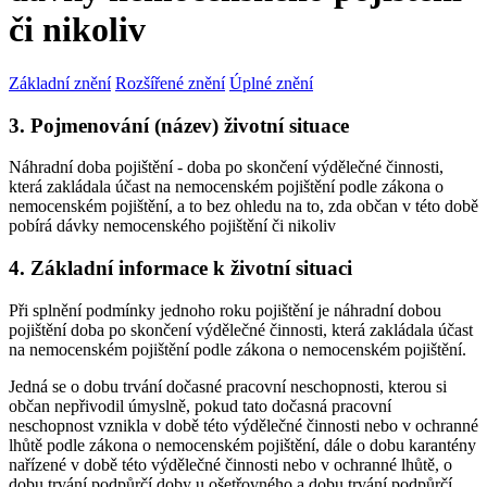
či nikoliv
Základní znění
Rozšířené znění
Úplné znění
3. Pojmenování (název) životní situace
Náhradní doba pojištění - doba po skončení výdělečné činnosti,
která zakládala účast na nemocenském pojištění podle zákona o
nemocenském pojištění, a to bez ohledu na to, zda občan v této době
pobírá dávky nemocenského pojištění či nikoliv
4. Základní informace k životní situaci
Při splnění podmínky jednoho roku pojištění je náhradní dobou
pojištění doba po skončení výdělečné činnosti, která zakládala účast
na nemocenském pojištění podle zákona o nemocenském pojištění.
Jedná se o dobu trvání dočasné pracovní neschopnosti, kterou si
občan nepřivodil úmyslně, pokud tato dočasná pracovní
neschopnost vznikla v době této výdělečné činnosti nebo v ochranné
lhůtě podle zákona o nemocenském pojištění, dále o dobu karantény
nařízené v době této výdělečné činnosti nebo v ochranné lhůtě, o
dobu trvání podpůrčí doby u ošetřovného a dobu trvání podpůrčí