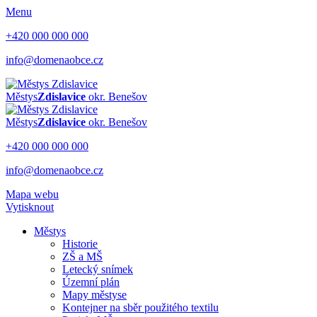
Menu
+420 000 000 000
info@domenaobce.cz
Městys
Zdislavice
okr. Benešov
Městys
Zdislavice
okr. Benešov
+420 000 000 000
info@domenaobce.cz
Mapa webu
Vytisknout
Městys
Historie
ZŠ a MŠ
Letecký snímek
Územní plán
Mapy městyse
Kontejner na sběr použitého textilu