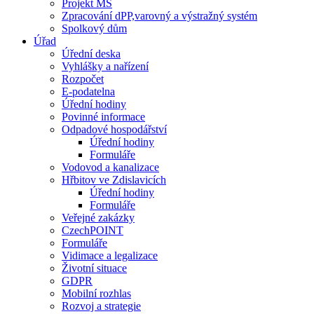
Projekt MŠ
Zpracování dPP,varovný a výstražný systém
Spolkový dům
Úřad
Úřední deska
Vyhlášky a nařízení
Rozpočet
E-podatelna
Úřední hodiny
Povinné informace
Odpadové hospodářství
Úřední hodiny
Formuláře
Vodovod a kanalizace
Hřbitov ve Zdislavicích
Úřední hodiny
Formuláře
Veřejné zakázky
CzechPOINT
Formuláře
Vidimace a legalizace
Životní situace
GDPR
Mobilní rozhlas
Rozvoj a strategie