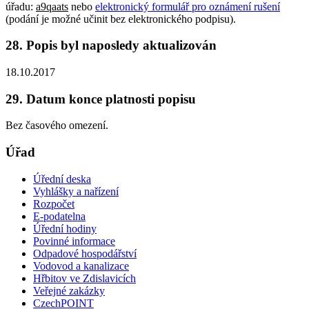
úřadu:
a9qaats
nebo
elektronický formulář pro oznámení rušení
(podání je možné učinit bez elektronického podpisu).
28. Popis byl naposledy aktualizován
18.10.2017
29. Datum konce platnosti popisu
Bez časového omezení.
Úřad
Úřední deska
Vyhlášky a nařízení
Rozpočet
E-podatelna
Úřední hodiny
Povinné informace
Odpadové hospodářství
Vodovod a kanalizace
Hřbitov ve Zdislavicích
Veřejné zakázky
CzechPOINT