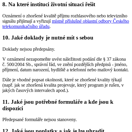
8. Na které instituci životní situaci řešit
Oznámení o zhoršené kvalitě příjmu rozhlasového nebo televizního
signálu přijímají a vyřizují
místně příslušné oblastní odbory Českého
telekomunikačního úřadu
.
10. Jaké doklady je nutné mít s sebou
Doklady nejsou předepsány.
V oznámení nezapomeňte uvést náležitosti podání dle § 37 zákona
č. 500/2004 Sb., správní řád, ve znění pozdějších předpisů - jméno,
příjmení, datum narození, bydliště a telefonní nebo mailový kontakt.
Dále je vhodné popsat okolnosti, které se zhoršené kvality týkají
(např. jak se zhoršená kvalita projevuje, který program je rušen, v
jakých časových intervalech apod.).
11. Jaké jsou potřebné formuláře a kde jsou k
dispozici
Předepsané formuláře nejsou stanoveny.
12. Jaké jsou poplatky a jak je lze uhradit