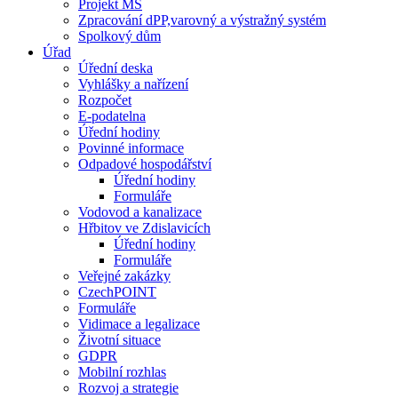
Projekt MŠ
Zpracování dPP,varovný a výstražný systém
Spolkový dům
Úřad
Úřední deska
Vyhlášky a nařízení
Rozpočet
E-podatelna
Úřední hodiny
Povinné informace
Odpadové hospodářství
Úřední hodiny
Formuláře
Vodovod a kanalizace
Hřbitov ve Zdislavicích
Úřední hodiny
Formuláře
Veřejné zakázky
CzechPOINT
Formuláře
Vidimace a legalizace
Životní situace
GDPR
Mobilní rozhlas
Rozvoj a strategie