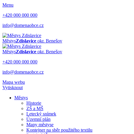
Menu
+420 000 000 000
info@domenaobce.cz
Městys
Zdislavice
okr. Benešov
Městys
Zdislavice
okr. Benešov
+420 000 000 000
info@domenaobce.cz
Mapa webu
Vytisknout
Městys
Historie
ZŠ a MŠ
Letecký snímek
Územní plán
Mapy městyse
Kontejner na sběr použitého textilu