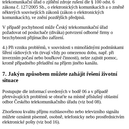
telekomunikační úřad o zjištění zdroje rušení dle § 100 odst. 6
zákona č. 127/2005 Sb., o elektronických komunikacích a o změně
některých souvisejících zákonů (zákon o elektronických
komunikacích), ve znění pozdějších předpisů.
V případě pochybností může Český telekomunikační úřad
požadovat od posluchače (diváka) potvrzení odborné firmy o
bezchybnosti přijímacího zařízení.
4.) Při vzniku problémů, v souvislosti s mimořádnými podmínkami
šíření rádiových vln (trvají vždy po omezenou dobu, např. při
inverzním počasí nebo bouřkové činnosti), nelze zajistit pomoc,
kromě případného přeladění na příjem jiného kanálu.
7. Jakým způsobem můžete zahájit řešení životní
situace
Postupujte dle informací uvedených v bodě 06 a v případě
přetrvávajících problémů se obraťte na místně příslušný oblastní
odbor Českého telekomunikačního úřadu (viz bod 08).
Zhoršenou kvalitu příjmu rozhlasového nebo televizního signálu
můžete oznámit písemně, osobně, telefonicky nebo prostřednictvím
elektronické pošty (viz bod 16).