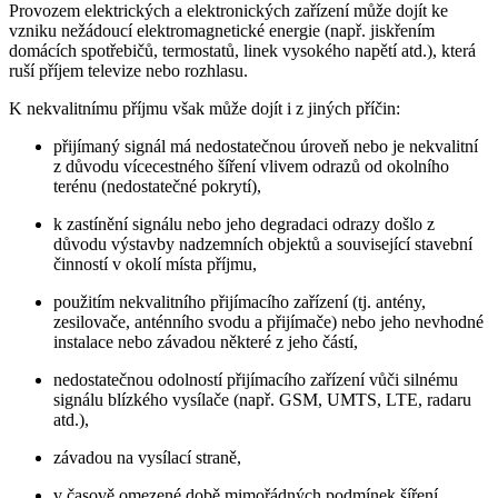
Provozem elektrických a elektronických zařízení může dojít ke
vzniku nežádoucí elektromagnetické energie (např. jiskřením
domácích spotřebičů, termostatů, linek vysokého napětí atd.), která
ruší příjem televize nebo rozhlasu.
K nekvalitnímu příjmu však může dojít i z jiných příčin:
přijímaný signál má nedostatečnou úroveň nebo je nekvalitní
z důvodu vícecestného šíření vlivem odrazů od okolního
terénu (nedostatečné pokrytí),
k zastínění signálu nebo jeho degradaci odrazy došlo z
důvodu výstavby nadzemních objektů a související stavební
činností v okolí místa příjmu,
použitím nekvalitního přijímacího zařízení (tj. antény,
zesilovače, anténního svodu a přijímače) nebo jeho nevhodné
instalace nebo závadou některé z jeho částí,
nedostatečnou odolností přijímacího zařízení vůči silnému
signálu blízkého vysílače (např. GSM, UMTS, LTE, radaru
atd.),
závadou na vysílací straně,
v časově omezené době mimořádných podmínek šíření