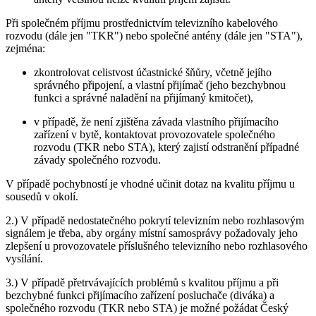
Při společném příjmu prostřednictvím televizního kabelového
rozvodu (dále jen "TKR") nebo společné antény (dále jen "STA"),
zejména:
zkontrolovat celistvost účastnické šňůry, včetně jejího
správného připojení, a vlastní přijímač (jeho bezchybnou
funkci a správné naladění na přijímaný kmitočet),
v případě, že není zjištěna závada vlastního přijímacího
zařízení v bytě, kontaktovat provozovatele společného
rozvodu (TKR nebo STA), který zajistí odstranění případné
závady společného rozvodu.
V případě pochybností je vhodné učinit dotaz na kvalitu příjmu u
sousedů v okolí.
2.) V případě nedostatečného pokrytí televizním nebo rozhlasovým
signálem je třeba, aby orgány místní samosprávy požadovaly jeho
zlepšení u provozovatele příslušného televizního nebo rozhlasového
vysílání.
3.) V případě přetrvávajících problémů s kvalitou příjmu a při
bezchybné funkci přijímacího zařízení posluchače (diváka) a
společného rozvodu (TKR nebo STA) je možné požádat Český