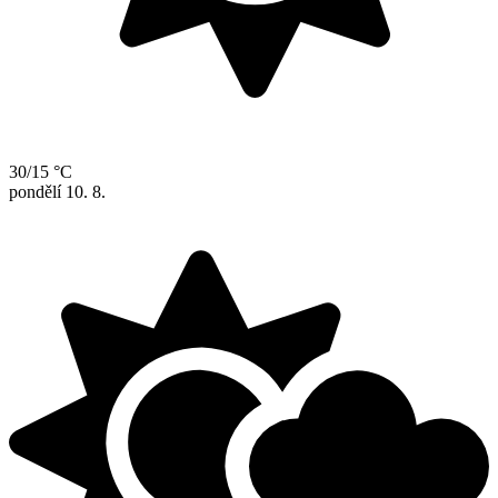
30/15 °C
pondělí
10. 8.