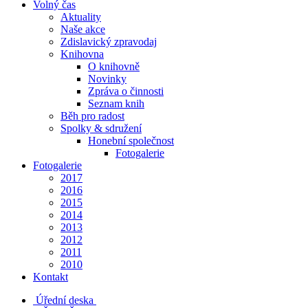
Volný čas
Aktuality
Naše akce
Zdislavický zpravodaj
Knihovna
O knihovně
Novinky
Zpráva o činnosti
Seznam knih
Běh pro radost
Spolky & sdružení
Honební společnost
Fotogalerie
Fotogalerie
2017
2016
2015
2014
2013
2012
2011
2010
Kontakt
Úřední deska