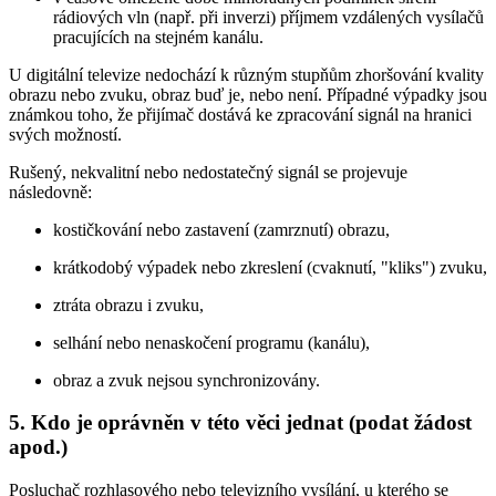
rádiových vln (např. při inverzi) příjmem vzdálených vysílačů
pracujících na stejném kanálu.
U digitální televize nedochází k různým stupňům zhoršování kvality
obrazu nebo zvuku, obraz buď je, nebo není. Případné výpadky jsou
známkou toho, že přijímač dostává ke zpracování signál na hranici
svých možností.
Rušený, nekvalitní nebo nedostatečný signál se projevuje
následovně:
kostičkování nebo zastavení (zamrznutí) obrazu,
krátkodobý výpadek nebo zkreslení (cvaknutí, "kliks") zvuku,
ztráta obrazu i zvuku,
selhání nebo nenaskočení programu (kanálu),
obraz a zvuk nejsou synchronizovány.
5. Kdo je oprávněn v této věci jednat (podat žádost
apod.)
Posluchač rozhlasového nebo televizního vysílání, u kterého se