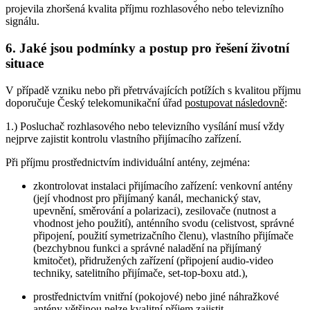
projevila zhoršená kvalita příjmu rozhlasového nebo televizního
signálu.
6. Jaké jsou podmínky a postup pro řešení životní
situace
V případě vzniku nebo při přetrvávajících potížích s kvalitou příjmu
doporučuje Český telekomunikační úřad
postupovat následovně
:
1.) Posluchač rozhlasového nebo televizního vysílání musí vždy
nejprve zajistit kontrolu vlastního přijímacího zařízení.
Při příjmu prostřednictvím individuální antény, zejména:
zkontrolovat instalaci přijímacího zařízení: venkovní antény
(její vhodnost pro přijímaný kanál, mechanický stav,
upevnění, směrování a polarizaci), zesilovače (nutnost a
vhodnost jeho použití), anténního svodu (celistvost, správné
připojení, použití symetrizačního členu), vlastního přijímače
(bezchybnou funkci a správné naladění na přijímaný
kmitočet), přidružených zařízení (připojení audio-video
techniky, satelitního přijímače, set-top-boxu atd.),
prostřednictvím vnitřní (pokojové) nebo jiné náhražkové
antény většinou nelze kvalitní příjem zajistit.