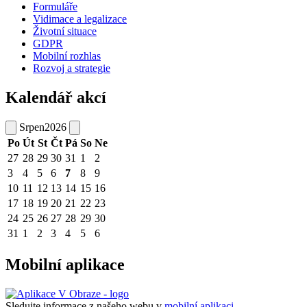
Formuláře
Vidimace a legalizace
Životní situace
GDPR
Mobilní rozhlas
Rozvoj a strategie
Kalendář akcí
Srpen
2026
Po
Út
St
Čt
Pá
So
Ne
27
28
29
30
31
1
2
3
4
5
6
7
8
9
10
11
12
13
14
15
16
17
18
19
20
21
22
23
24
25
26
27
28
29
30
31
1
2
3
4
5
6
Mobilní aplikace
Sledujte informace z našeho webu v
mobilní aplikaci –