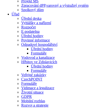
Projekt MŠ
Zpracování dPP,varovný a výstražný systém
Spolkový dům
Úřad
Úřední deska
Vyhlášky a nařízení
Rozpočet
E-podatelna
Úřední hodiny
Povinné informace
Odpadové hospodářství
Úřední hodiny
Formuláře
Vodovod a kanalizace
Hřbitov ve Zdislavicích
Úřední hodiny
Formuláře
Veřejné zakázky
CzechPOINT
Formuláře
Vidimace a legalizace
Životní situace
GDPR
Mobilní rozhlas
Rozvoj a strategie