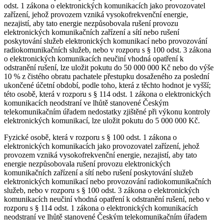
odst. 1 zákona o elektronických komunikacích jako provozovatel
zařízení, jehož provozem vzniká vysokofrekvenční energie,
nezajistí, aby tato energie nezpůsobovala rušení provozu
elektronických komunikačních zařízení a sítí nebo rušení
poskytování služeb elektronických komunikací nebo provozování
radiokomunikačních služeb, nebo v rozporu s § 100 odst. 3 zákona
o elektronických komunikacích neučiní vhodná opatření k
odstranění rušení, lze uložit pokutu do 50 000 000 Kč nebo do výše
10 % z čistého obratu pachatele přestupku dosaženého za poslední
ukončené účetní období, podle toho, která z těchto hodnot je vyšší;
této osobě, která v rozporu s § 114 odst. 1 zákona o elektronických
komunikacích neodstraní ve lhůtě stanovené Českým
telekomunikačním úřadem nedostatky zjištěné při výkonu kontroly
elektronických komunikací, lze uložit pokutu do 5 000 000 Kč.
Fyzické osobě, která v rozporu s § 100 odst. 1 zákona o
elektronických komunikacích jako provozovatel zařízení, jehož
provozem vzniká vysokofrekvenční energie, nezajistí, aby tato
energie nezpůsobovala rušení provozu elektronických
komunikačních zařízení a sítí nebo rušení poskytování služeb
elektronických komunikací nebo provozování radiokomunikačních
služeb, nebo v rozporu s § 100 odst. 3 zákona o elektronických
komunikacích neučiní vhodná opatření k odstranění rušení, nebo v
rozporu s § 114 odst. 1 zákona o elektronických komunikacích
neodstraní ve lhůtě stanovené Českým telekomunikačním úřadem