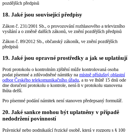
pozdějších předpisů
18. Jaké jsou související předpisy
Zákon č. 231/2001 Sb., o provozování rozhlasového a televizního
vysílání a o změně dalších zákonů, ve znění pozdějších předpisů
Zákon č. 89/2012 Sb., občanský zákoník, ve znění pozdějších
předpisů
19. Jaké jsou opravné prostředky a jak se uplatňují
Proti protokolu o kontrolním zjištění může kontrolovaná osoba
podat písemné a zdůvodněné námitky na
místně příslušný oblastní
odbor Českého telekomunikačního úřadu
, a to ve lhůtě 15 dnů ode
dne doručení protokolu o kontrole, není-li v protokolu stanovena
lhůta delší.
Pro písemné podání námitek není stanoven předepsaný formulář.
20. Jaké sankce mohou být uplatněny v případě
nedodržení povinností
Právnické nebo podnikající fyzické osobě, která v rozporu s § 100