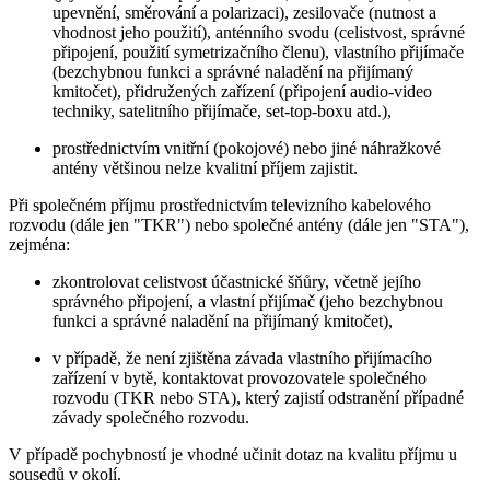
upevnění, směrování a polarizaci), zesilovače (nutnost a
vhodnost jeho použití), anténního svodu (celistvost, správné
připojení, použití symetrizačního členu), vlastního přijímače
(bezchybnou funkci a správné naladění na přijímaný
kmitočet), přidružených zařízení (připojení audio-video
techniky, satelitního přijímače, set-top-boxu atd.),
prostřednictvím vnitřní (pokojové) nebo jiné náhražkové
antény většinou nelze kvalitní příjem zajistit.
Při společném příjmu prostřednictvím televizního kabelového
rozvodu (dále jen "TKR") nebo společné antény (dále jen "STA"),
zejména:
zkontrolovat celistvost účastnické šňůry, včetně jejího
správného připojení, a vlastní přijímač (jeho bezchybnou
funkci a správné naladění na přijímaný kmitočet),
v případě, že není zjištěna závada vlastního přijímacího
zařízení v bytě, kontaktovat provozovatele společného
rozvodu (TKR nebo STA), který zajistí odstranění případné
závady společného rozvodu.
V případě pochybností je vhodné učinit dotaz na kvalitu příjmu u
sousedů v okolí.