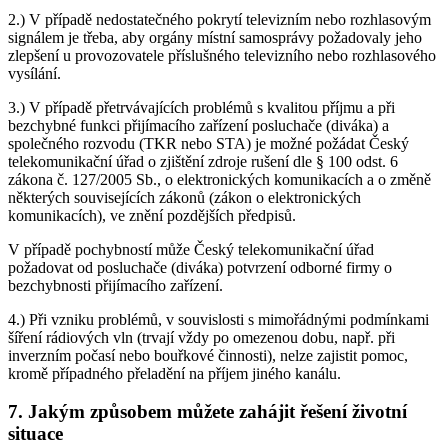
2.) V případě nedostatečného pokrytí televizním nebo rozhlasovým
signálem je třeba, aby orgány místní samosprávy požadovaly jeho
zlepšení u provozovatele příslušného televizního nebo rozhlasového
vysílání.
3.) V případě přetrvávajících problémů s kvalitou příjmu a při
bezchybné funkci přijímacího zařízení posluchače (diváka) a
společného rozvodu (TKR nebo STA) je možné požádat Český
telekomunikační úřad o zjištění zdroje rušení dle § 100 odst. 6
zákona č. 127/2005 Sb., o elektronických komunikacích a o změně
některých souvisejících zákonů (zákon o elektronických
komunikacích), ve znění pozdějších předpisů.
V případě pochybností může Český telekomunikační úřad
požadovat od posluchače (diváka) potvrzení odborné firmy o
bezchybnosti přijímacího zařízení.
4.) Při vzniku problémů, v souvislosti s mimořádnými podmínkami
šíření rádiových vln (trvají vždy po omezenou dobu, např. při
inverzním počasí nebo bouřkové činnosti), nelze zajistit pomoc,
kromě případného přeladění na příjem jiného kanálu.
7. Jakým způsobem můžete zahájit řešení životní
situace