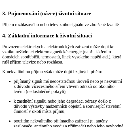
3. Pojmenování (název) životní situace
Příjem rozhlasového nebo televizního signálu ve zhoršené kvalitě
4. Základní informace k životní situaci
Provozem elektrických a elektronických zařízení může dojít ke
vzniku nežádoucí elektromagnetické energie (např. jiskřením
domácích spotřebičů, termostatů, linek vysokého napětí atd.), která
ruší příjem televize nebo rozhlasu.
K nekvalitnímu příjmu však může dojít i z jiných příčin:
přijímaný signál má nedostatečnou úroveň nebo je nekvalitní
z důvodu vícecestného šíření vlivem odrazů od okolního
terénu (nedostatečné pokrytí),
k zastínění signálu nebo jeho degradaci odrazy došlo z
důvodu výstavby nadzemních objektů a související stavební
činností v okolí místa příjmu,
použitím nekvalitního přijímacího zařízení (tj. antény,
zesilovače, anténního svodu a přijímače) nebo jeho nevhodné