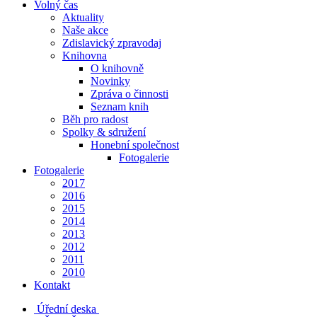
Volný čas
Aktuality
Naše akce
Zdislavický zpravodaj
Knihovna
O knihovně
Novinky
Zpráva o činnosti
Seznam knih
Běh pro radost
Spolky & sdružení
Honební společnost
Fotogalerie
Fotogalerie
2017
2016
2015
2014
2013
2012
2011
2010
Kontakt
Úřední deska