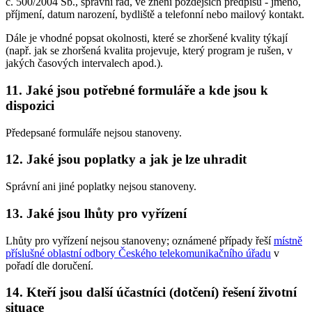
č. 500/2004 Sb., správní řád, ve znění pozdějších předpisů - jméno,
příjmení, datum narození, bydliště a telefonní nebo mailový kontakt.
Dále je vhodné popsat okolnosti, které se zhoršené kvality týkají
(např. jak se zhoršená kvalita projevuje, který program je rušen, v
jakých časových intervalech apod.).
11. Jaké jsou potřebné formuláře a kde jsou k
dispozici
Předepsané formuláře nejsou stanoveny.
12. Jaké jsou poplatky a jak je lze uhradit
Správní ani jiné poplatky nejsou stanoveny.
13. Jaké jsou lhůty pro vyřízení
Lhůty pro vyřízení nejsou stanoveny; oznámené případy řeší
místně
příslušné oblastní odbory Českého telekomunikačního úřadu
v
pořadí dle doručení.
14. Kteří jsou další účastníci (dotčení) řešení životní
situace