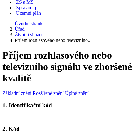
ZŠ a MŠ
Zpravodaj
Územní plán
Úvodní stránka
Úřad
Životní situace
Příjem rozhlasového nebo televizního...
Příjem rozhlasového nebo
televizního signálu ve zhoršené
kvalitě
Základní znění
Rozšířené znění
Úplné znění
1. Identifikační kód
2. Kód