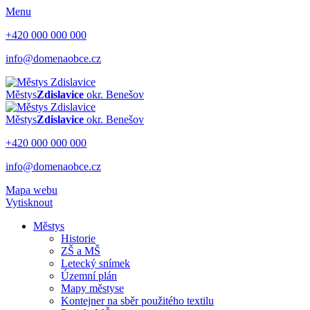
Menu
+420 000 000 000
info@domenaobce.cz
Městys
Zdislavice
okr. Benešov
Městys
Zdislavice
okr. Benešov
+420 000 000 000
info@domenaobce.cz
Mapa webu
Vytisknout
Městys
Historie
ZŠ a MŠ
Letecký snímek
Územní plán
Mapy městyse
Kontejner na sběr použitého textilu