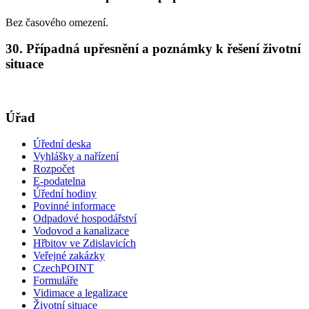
Bez časového omezení.
30. Případná upřesnění a poznámky k řešení životní
situace
Úřad
Úřední deska
Vyhlášky a nařízení
Rozpočet
E-podatelna
Úřední hodiny
Povinné informace
Odpadové hospodářství
Vodovod a kanalizace
Hřbitov ve Zdislavicích
Veřejné zakázky
CzechPOINT
Formuláře
Vidimace a legalizace
Životní situace