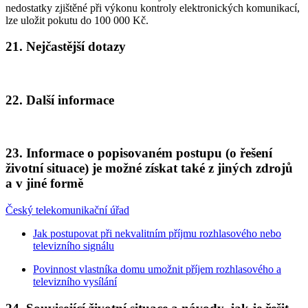
nedostatky zjištěné při výkonu kontroly elektronických komunikací,
lze uložit pokutu do 100 000 Kč.
21. Nejčastější dotazy
22. Další informace
23. Informace o popisovaném postupu (o řešení
životní situace) je možné získat také z jiných zdrojů
a v jiné formě
Český telekomunikační úřad
Jak postupovat při nekvalitním příjmu rozhlasového nebo
televizního signálu
Povinnost vlastníka domu umožnit příjem rozhlasového a
televizního vysílání