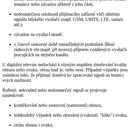
instalace nebo závadou některé z jeho částí,
nedostatečnou odolností přijímacího zařízení vůči silnému
signálu blízkého vysílače (např. GSM, UMTS, LTE, radaru
atd.),
závadou na vysílací straně,
v časově omezené době mimořádných podmínek šíření
rádiových vln (např. při inverzi) příjmem vzdálených vysílačů
pracujících na stejném kanálu.
U digitální televize nedochází k různým stupňům zhoršování kvality
obrazu nebo zvuku, obraz buď je, nebo není. Případné výpadky jsou
známkou toho, že přijímač dostává ke zpracování signál na hranici
svých možností.
Rušený, nekvalitní nebo nedostatečný signál se projevuje
následovně:
kostičkování nebo zastavení (zamrznutí) obrazu,
krátkodobý výpadek nebo zkreslení (cvaknutí, "kliks") zvuku,
ztráta obrazu i zvuku,