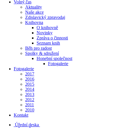
Volný čas
Aktuality
Naše akce
Zdislavický zpravodaj
Knihovna
O knihovně
Novinky
Zpráva o činnosti
Seznam knih
Běh pro radost
Spolky & sdružení
Honební společnost
Fotogalerie
Fotogalerie
2017
2016
2015
2014
2013
2012
2011
2010
Kontakt
Úřední deska