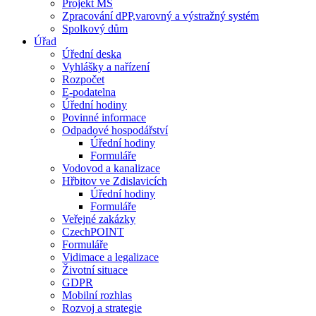
Projekt MŠ
Zpracování dPP,varovný a výstražný systém
Spolkový dům
Úřad
Úřední deska
Vyhlášky a nařízení
Rozpočet
E-podatelna
Úřední hodiny
Povinné informace
Odpadové hospodářství
Úřední hodiny
Formuláře
Vodovod a kanalizace
Hřbitov ve Zdislavicích
Úřední hodiny
Formuláře
Veřejné zakázky
CzechPOINT
Formuláře
Vidimace a legalizace
Životní situace
GDPR
Mobilní rozhlas
Rozvoj a strategie