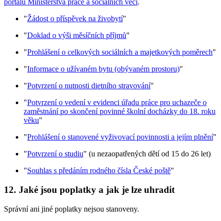
portálu Ministerstva práce a sociálních věcí
.
"
Žádost o příspěvek na živobytí
"
"
Doklad o výši měsíčních příjmů
"
"
Prohlášení o celkových sociálních a majetkových poměrech
"
"
Informace o užívaném bytu (obývaném prostoru)
"
"
Potvrzení o nutnosti dietního stravování
"
"
Potvrzení o vedení v evidenci úřadu práce pro uchazeče o
zaměstnání po skončení povinné školní docházky do 18. roku
věku
"
"
Prohlášení o stanovené vyživovací povinnosti a jejím plnění
"
"
Potvrzení o studiu
" (u nezaopatřených dětí od 15 do 26 let)
"
Souhlas s předáním rodného čísla České poště
"
12. Jaké jsou poplatky a jak je lze uhradit
Správní ani jiné poplatky nejsou stanoveny.