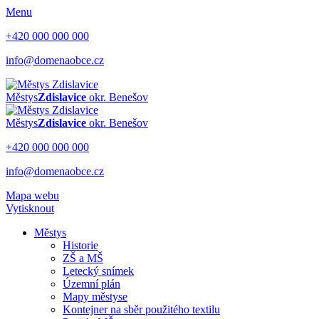
Menu
+420 000 000 000
info@domenaobce.cz
Městys
Zdislavice
okr. Benešov
Městys
Zdislavice
okr. Benešov
+420 000 000 000
info@domenaobce.cz
Mapa webu
Vytisknout
Městys
Historie
ZŠ a MŠ
Letecký snímek
Územní plán
Mapy městyse
Kontejner na sběr použitého textilu