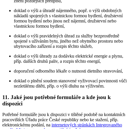
znění pozdějších předpisů,
doklad o výši a úhradě nájemného, popř. o výši obdobných
nákladů spojených s vlastnickou formou bydlení, družstevní
formou bydlení nebo jinou než nájemní, družstevní nebo
vlastnickou formou bydlení,
doklad o výši pravidelných úhrad za služby bezprostředně
spojené s užíváním bytu, jiného než obytného prostoru nebo
ubytovacího zařízení a rozpis těchto služeb,
doklad o výši úhrady za dodávku elektrické energie a plynu,
příp. dalších druhů paliv, a rozpis těchto energií,
doporučení odborného lékaře o nutnosti dietního stravování,
doklad o plnění soudem stanovené vyživovací povinnosti vůči
nezletilému dítěti, příp. o výši dluhu na výživném.
11. Jaké jsou potřebné formuláře a kde jsou k
dispozici
Potřebné formuláře jsou k dispozici v tištěné podobě na kontaktních
pracovištích Úřadu práce České republiky nebo ke stažení, příp.
elektronickému podání, na
internetových stránkách Integrovaného