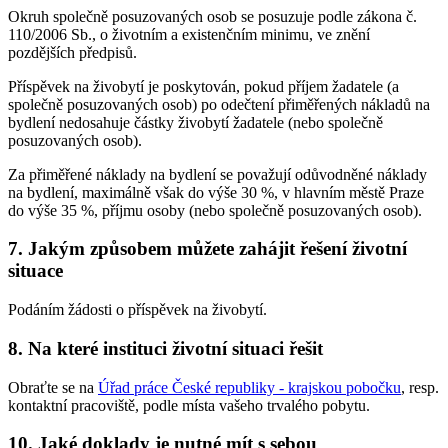
Okruh společně posuzovaných osob se posuzuje podle zákona č.
110/2006 Sb., o životním a existenčním minimu, ve znění
pozdějších předpisů.
Příspěvek na živobytí je poskytován, pokud příjem žadatele (a
společně posuzovaných osob) po odečtení přiměřených nákladů na
bydlení nedosahuje částky živobytí žadatele (nebo společně
posuzovaných osob).
Za přiměřené náklady na bydlení se považují odůvodněné náklady
na bydlení, maximálně však do výše 30 %, v hlavním městě Praze
do výše 35 %, příjmu osoby (nebo společně posuzovaných osob).
7. Jakým způsobem můžete zahájit řešení životní
situace
Podáním žádosti o příspěvek na živobytí.
8. Na které instituci životní situaci řešit
Obraťte se na
Úřad práce České republiky - krajskou pobočku
, resp.
kontaktní pracoviště, podle místa vašeho trvalého pobytu.
10. Jaké doklady je nutné mít s sebou