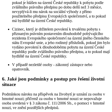
pokud je hlášen na území České republiky k pobytu podle
zvláštního právního předpisu po dobu delší než 3 měsíce,
nevyplývá-li mu nárok na sociální výhody z přímo
použitelného předpisu Evropských společenství, a to pokud
má bydliště na území České republiky.
Cizinec, který je držitelem povolení k trvalému pobytu s
přiznaným právním postavením dlouhodobě pobývajícího
rezidenta Evropského společenství na území jiného členského
státu Evropské unie, a jeho rodinný příslušník, pokud jim bylo
vydáno povolení k dlouhodobému pobytu na území České
republiky podle zvláštního právního předpisu, a to pokud mají
bydliště na území České republiky.
V případě nezletilé osoby - zákonný zástupce nebo
opatrovník.
6. Jaké jsou podmínky a postup pro řešení životní
situace
Podmínkou nároku na příspěvek na živobytí je uznání za osobu v
hmotné nouzi; přičemž za osobu v hmotné nouzi se nepovažuje
osoba uvedená v § 3 zákona č. 111/2006 Sb., o pomoci v hmotné
nouzi, ve znění pozdějších předpisů.