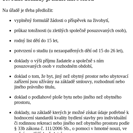
Na úřadě je třeba předložit:
vyplněný formulář žádosti o příspěvek na živobytí,
průkaz totožnosti (u zletilých společně posuzovaných osob),
rodný list dětí do 15 let,
potvrzení o studiu (u nezaopatřených dětí od 15 do 26 let),
doklady o výši příjmu žadatele a společně s ním
posuzovaných osob v rozhodném období,
doklad o tom, že byt, jiný než obytný prostor nebo ubytovací
zařízení jsou užívány na základě smlouvy, rozhodnutí nebo
jiného právního titulu,
doklad o podlahové ploše bytu nebo jiného než obytného
prostoru,
doklady, na základě kterých je možné získat údaje potřebné k
hodnocení standardů kvality bydlení stavby pro individuální
či rodinnou rekreaci nebo jiného než obytného prostoru podle
§ 33b zákona č. 111/2006 Sb., o pomoci v hmotné nouzi, ve