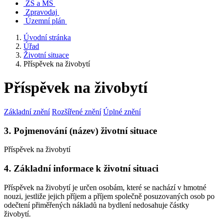
ZŠ a MŠ
Zpravodaj
Územní plán
Úvodní stránka
Úřad
Životní situace
Příspěvek na živobytí
Příspěvek na živobytí
Základní znění
Rozšířené znění
Úplné znění
3. Pojmenování (název) životní situace
Příspěvek na živobytí
4. Základní informace k životní situaci
Příspěvek na živobytí je určen osobám, které se nachází v hmotné
nouzi, jestliže jejich příjem a příjem společně posuzovaných osob po
odečtení přiměřených nákladů na bydlení nedosahuje částky
živobytí.