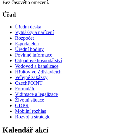
Bez časového omezení.
Úřad
Úřední deska
Vyhlášky a nařízení
Rozpočet
E-podatelna
Úřední hodiny
Povinné informace
Odpadové hospodářství
Vodovod a kanalizace
Hřbitov ve Zdislavicích
Veřejné zakázky
CzechPOINT
Formuláře
Vidimace a legalizace
Životní situace
GDPR
Mobilní rozhlas
Rozvoj a strategie
Kalendář akcí