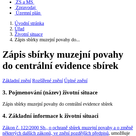
ZŠ a MŠ
Zpravodaj
Územní plán
Úvodní stránka
Úřad
Životní situace
Zápis sbírky muzejní povahy do...
Zápis sbírky muzejní povahy
do centrální evidence sbírek
Základní znění
Rozšířené znění
Úplné znění
3. Pojmenování (název) životní situace
Zápis sbírky muzejní povahy do centrální evidence sbírek
4. Základní informace k životní situaci
Zákon č. 122/2000 Sb., o ochraně sbírek muzejní povahy a o změně
některých dalších zákonů, ve znění pozdějších předpisů
, umožňuje