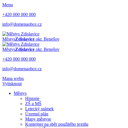
Menu
+420 000 000 000
info@domenaobce.cz
Městys
Zdislavice
okr. Benešov
Městys
Zdislavice
okr. Benešov
+420 000 000 000
info@domenaobce.cz
Mapa webu
Vytisknout
Městys
Historie
ZŠ a MŠ
Letecký snímek
Územní plán
Mapy městyse
Kontejner na sběr použitého textilu