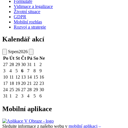
Formuláře
Vidimace a legalizace
Životní situace
GDPR
Mobilní rozhlas
Rozvoj a strategie
Kalendář akcí
Srpen
2026
Po
Út
St
Čt
Pá
So
Ne
27
28
29
30
31
1
2
3
4
5
6
7
8
9
10
11
12
13
14
15
16
17
18
19
20
21
22
23
24
25
26
27
28
29
30
31
1
2
3
4
5
6
Mobilní aplikace
Sledujte informace z našeho webu v
mobilní aplikaci –