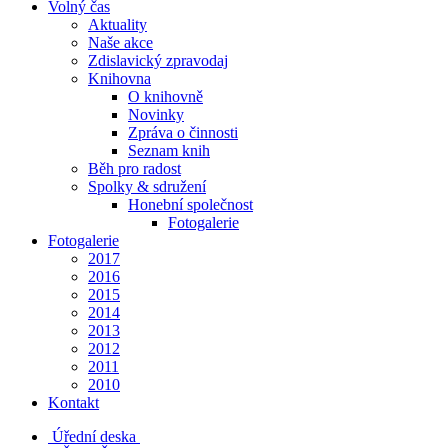
Volný čas
Aktuality
Naše akce
Zdislavický zpravodaj
Knihovna
O knihovně
Novinky
Zpráva o činnosti
Seznam knih
Běh pro radost
Spolky & sdružení
Honební společnost
Fotogalerie
Fotogalerie
2017
2016
2015
2014
2013
2012
2011
2010
Kontakt
Úřední deska