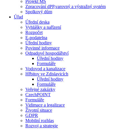
Projekt MŠ
Zpracování dPP,varovný a výstražný systém
Spolkový dům
Úřad
Úřední deska
Vyhlášky a nařízení
Rozpočet
E-podatelna
Úřední hodiny
Povinné informace
Odpadové hospodářství
Úřední hodiny
Formuláře
Vodovod a kanalizace
Hřbitov ve Zdislavicích
Úřední hodiny
Formuláře
Veřejné zakázky
CzechPOINT
Formuláře
Vidimace a legalizace
Životní situace
GDPR
Mobilní rozhlas
Rozvoj a strategie