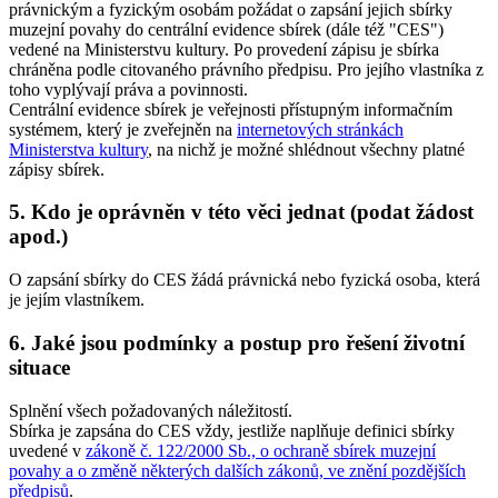
právnickým a fyzickým osobám požádat o zapsání jejich sbírky
muzejní povahy do centrální evidence sbírek (dále též "CES")
vedené na Ministerstvu kultury. Po provedení zápisu je sbírka
chráněna podle citovaného právního předpisu. Pro jejího vlastníka z
toho vyplývají práva a povinnosti.
Centrální evidence sbírek je veřejnosti přístupným informačním
systémem, který je zveřejněn na
internetových stránkách
Ministerstva kultury
, na nichž je možné shlédnout všechny platné
zápisy sbírek.
5. Kdo je oprávněn v této věci jednat (podat žádost
apod.)
O zapsání sbírky do CES žádá právnická nebo fyzická osoba, která
je jejím vlastníkem.
6. Jaké jsou podmínky a postup pro řešení životní
situace
Splnění všech požadovaných náležitostí.
Sbírka je zapsána do CES vždy, jestliže naplňuje definici sbírky
uvedené v
zákoně č. 122/2000 Sb., o ochraně sbírek muzejní
povahy a o změně některých dalších zákonů, ve znění pozdějších
předpisů
.