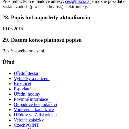
Prostřednictvím e-mailové adresy:
ces@mkcr.cz
je možné požádat o
zaslání žádosti (pro následný tisk) elektronicky.
28. Popis byl naposledy aktualizován
10.06.2015
29. Datum konce platnosti popisu
Bez časového omezení.
Úřad
Úřední deska
Vyhlášky a nařízení
Rozpočet
E-podatelna
Úřední hodiny
Povinné informace
Odpadové hospodářství
Vodovod a kanalizace
Hřbitov ve Zdislavicích
Veřejné zakázky
CzechPOINT