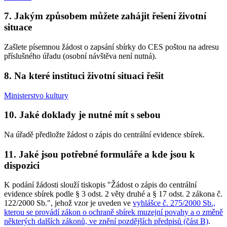
7. Jakým způsobem můžete zahájit řešení životní
situace
Zašlete písemnou žádost o zapsání sbírky do CES poštou na adresu
příslušného úřadu (osobní návštěva není nutná).
8. Na které instituci životní situaci řešit
Ministerstvo kultury
10. Jaké doklady je nutné mít s sebou
Na úřadě předložte žádost o zápis do centrální evidence sbírek.
11. Jaké jsou potřebné formuláře a kde jsou k
dispozici
K podání žádosti slouží tiskopis "Žádost o zápis do centrální
evidence sbírek podle § 3 odst. 2 věty druhé a § 17 odst. 2 zákona č.
122/2000 Sb.", jehož vzor je uveden ve
vyhlášce č. 275/2000 Sb.,
kterou se provádí zákon o ochraně sbírek muzejní povahy a o změně
některých dalších zákonů, ve znění pozdějších předpisů (část B)
.