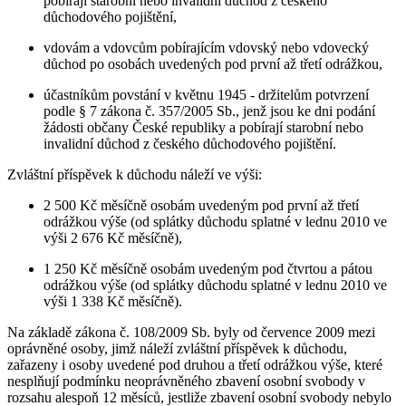
pobírají starobní nebo invalidní důchod z českého
důchodového pojištění,
vdovám a vdovcům pobírajícím vdovský nebo vdovecký
důchod po osobách uvedených pod první až třetí odrážkou,
účastníkům povstání v květnu 1945 - držitelům potvrzení
podle § 7 zákona č. 357/2005 Sb., jenž jsou ke dni podání
žádosti občany České republiky a pobírají starobní nebo
invalidní důchod z českého důchodového pojištění.
Zvláštní příspěvek k důchodu náleží ve výši:
2 500 Kč měsíčně osobám uvedeným pod první až třetí
odrážkou výše (od splátky důchodu splatné v lednu 2010 ve
výši 2 676 Kč měsíčně),
1 250 Kč měsíčně osobám uvedeným pod čtvrtou a pátou
odrážkou výše (od splátky důchodu splatné v lednu 2010 ve
výši 1 338 Kč měsíčně).
Na základě zákona č. 108/2009 Sb. byly od července 2009 mezi
oprávněné osoby, jimž náleží zvláštní příspěvek k důchodu,
zařazeny i osoby uvedené pod druhou a třetí odrážkou výše, které
nesplňují podmínku neoprávněného zbavení osobní svobody v
rozsahu alespoň 12 měsíců, jestliže zbavení osobní svobody nebylo