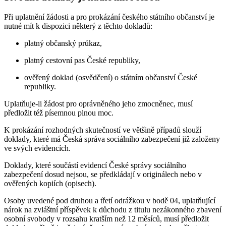
Při uplatnění žádosti a pro prokázání českého státního občanství je
nutné mít k dispozici některý z těchto dokladů:
platný občanský průkaz,
platný cestovní pas České republiky,
ověřený doklad (osvědčení) o státním občanství České
republiky.
Uplatňuje-li žádost pro oprávněného jeho zmocněnec, musí
předložit též písemnou plnou moc.
K prokázání rozhodných skutečností ve většině případů slouží
doklady, které má Česká správa sociálního zabezpečení již založeny
ve svých evidencích.
Doklady, které součástí evidencí České správy sociálního
zabezpečení dosud nejsou, se předkládají v originálech nebo v
ověřených kopiích (opisech).
Osoby uvedené pod druhou a třetí odrážkou v bodě 04, uplatňující
nárok na zvláštní příspěvek k důchodu z titulu nezákonného zbavení
osobní svobody v rozsahu kratším než 12 měsíců, musí předložit