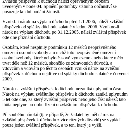
Zvláštní příspěvek k důchodu náleží oprávněným osobám
uvedeným v bodě 04. Splnění podmínky státního občanství se
posuzuje ke dni podání žádosti.
Vznikl-li nárok na výplatu důchodu před 1.1.2006, náleží zvláštní
příspěvek od splátky důchodu splatné v lednu 2006. Vznikne-li
nárok na výplatu důchodu po 31.12.2005, náleží zvláštní příspěvek
ode dne přiznání důchodu.
Osobám, které nesplnily podmínku 12 měsíců neoprávněného
omezení osobní svobody a u nichž toto neoprávněné omezení
osobní svobody, které nebylo časově vymezeno anebo které mělo
trvat déle než 12 měsíců, skončilo ze zdravotních důvodů, a
vdovcům a vdovám po těchto osobách vzniká nárok na zvláštní
příspěvek k důchodu nejdříve od splátky důchodu splatné v červenci
2009.
Nárok na zvláštní příspěvek k důchodu nezaniká uplynutím času.
Nárok na výplatu zvláštního příspěvku k důchodu zaniká uplynutím
5 let ode dne, za který zvláštní příspěvek nebo jeho část náleží; tato
lhůta neplyne po dobu řízení o zvláštním příspěvku k důchodu.
Při souběhu nároků (tj. v případě, že žadatel by měl nárok na
zvláštní příspěvek k důchodu z více různých důvodů) se vyplácí
pouze jeden zvláštní příspěvek, a to ten, který je vyšší.