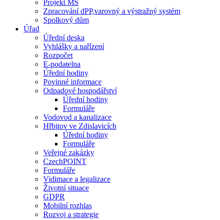
Projekt MŠ
Zpracování dPP,varovný a výstražný systém
Spolkový dům
Úřad
Úřední deska
Vyhlášky a nařízení
Rozpočet
E-podatelna
Úřední hodiny
Povinné informace
Odpadové hospodářství
Úřední hodiny
Formuláře
Vodovod a kanalizace
Hřbitov ve Zdislavicích
Úřední hodiny
Formuláře
Veřejné zakázky
CzechPOINT
Formuláře
Vidimace a legalizace
Životní situace
GDPR
Mobilní rozhlas
Rozvoj a strategie