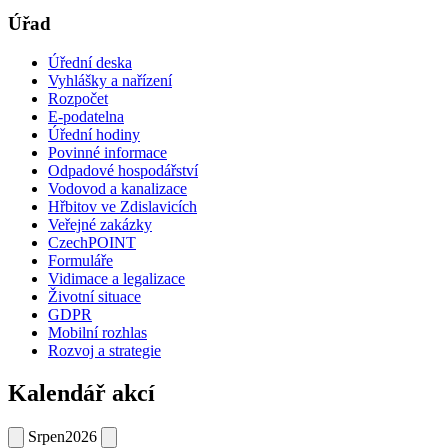
Úřad
Úřední deska
Vyhlášky a nařízení
Rozpočet
E-podatelna
Úřední hodiny
Povinné informace
Odpadové hospodářství
Vodovod a kanalizace
Hřbitov ve Zdislavicích
Veřejné zakázky
CzechPOINT
Formuláře
Vidimace a legalizace
Životní situace
GDPR
Mobilní rozhlas
Rozvoj a strategie
Kalendář akcí
Srpen
2026