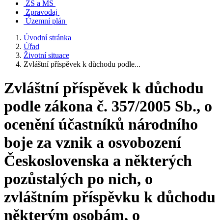
ZŠ a MŠ
Zpravodaj
Územní plán
Úvodní stránka
Úřad
Životní situace
Zvláštní příspěvek k důchodu podle...
Zvláštní příspěvek k důchodu
podle zákona č. 357/2005 Sb., o
ocenění účastníků národního
boje za vznik a osvobození
Československa a některých
pozůstalých po nich, o
zvláštním příspěvku k důchodu
některým osobám, o