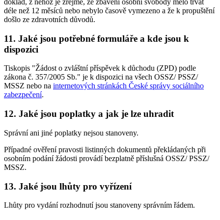
doklad, z něhož je zřejmé, že zbavení osobní svobody mělo trvat
déle než 12 měsíců nebo nebylo časově vymezeno a že k propuštění
došlo ze zdravotních důvodů.
11. Jaké jsou potřebné formuláře a kde jsou k
dispozici
Tiskopis "Žádost o zvláštní příspěvek k důchodu (ZPD) podle
zákona č. 357/2005 Sb." je k dispozici na všech OSSZ/ PSSZ/
MSSZ nebo na
internetových stránkách České správy sociálního
zabezpečení
.
12. Jaké jsou poplatky a jak je lze uhradit
Správní ani jiné poplatky nejsou stanoveny.
Případné ověření pravosti listinných dokumentů překládaných při
osobním podání žádosti provádí bezplatně příslušná OSSZ/ PSSZ/
MSSZ.
13. Jaké jsou lhůty pro vyřízení
Lhůty pro vydání rozhodnutí jsou stanoveny správním řádem.