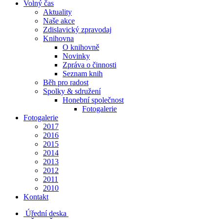
Volný čas
Aktuality
Naše akce
Zdislavický zpravodaj
Knihovna
O knihovně
Novinky
Zpráva o činnosti
Seznam knih
Běh pro radost
Spolky & sdružení
Honební společnost
Fotogalerie
Fotogalerie
2017
2016
2015
2014
2013
2012
2011
2010
Kontakt
Úřední deska