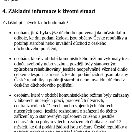
4. Základní informace k životní situaci
Zvláštní příspěvek k důchodu náleží:
osobám, jimž byla výše důchodu upravena jako účastníkům
odboje, ke dni podání žádosti jsou občany České republiky a
pobírají starobní nebo invalidní důchod z českého
důchodového pojištění,
osobám, které v období komunistického režimu vykonaly trest
odnětí svobody nebo vazbu a později byly stanoveným
způsobem rehabilitovány, jestliže neoprávněné věznění činilo
celkem alespoň 12 měsíců, ke dni podání žádosti jsou občany
České republiky a pobírají starobní nebo invalidní důchod z
českého důchodového pojištění,
osobám, které v období komunistického režimu byly zařazeny
v táborech nucených prací, pracovních útvarech,
centralizačních klášterech anebo vojenských táborech
nucených prací, jestliže rozhodnutí o zařazení do těchto
zařízení bylo stanoveným způsobem zrušeno a jestliže
celková doba pobytu v těchto zařízeních činila alespoň 12
měsíců, ke dni podání žádosti jsou občany České republiky a