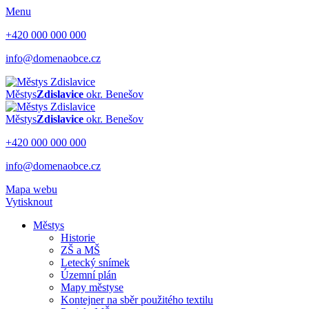
Menu
+420 000 000 000
info@domenaobce.cz
Městys
Zdislavice
okr. Benešov
Městys
Zdislavice
okr. Benešov
+420 000 000 000
info@domenaobce.cz
Mapa webu
Vytisknout
Městys
Historie
ZŠ a MŠ
Letecký snímek
Územní plán
Mapy městyse
Kontejner na sběr použitého textilu