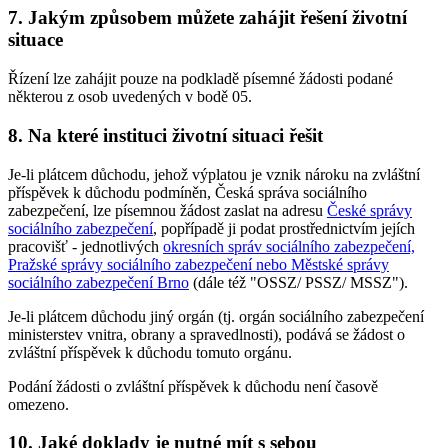
7. Jakým způsobem můžete zahájit řešení životní
situace
Řízení lze zahájit pouze na podkladě písemné žádosti podané
některou z osob uvedených v bodě 05.
8. Na které instituci životní situaci řešit
Je-li plátcem důchodu, jehož výplatou je vznik nároku na zvláštní
příspěvek k důchodu podmíněn, Česká správa sociálního
zabezpečení, lze písemnou žádost zaslat na adresu
České správy
sociálního zabezpečení
, popřípadě ji podat prostřednictvím jejích
pracovišť - jednotlivých
okresních správ sociálního zabezpečení,
Pražské správy sociálního zabezpečení nebo Městské správy
sociálního zabezpečení Brno
(dále též "OSSZ/ PSSZ/ MSSZ").
Je-li plátcem důchodu jiný orgán (tj. orgán sociálního zabezpečení
ministerstev vnitra, obrany a spravedlnosti), podává se žádost o
zvláštní příspěvek k důchodu tomuto orgánu.
Podání žádosti o zvláštní příspěvek k důchodu není časově
omezeno.
10. Jaké doklady je nutné mít s sebou