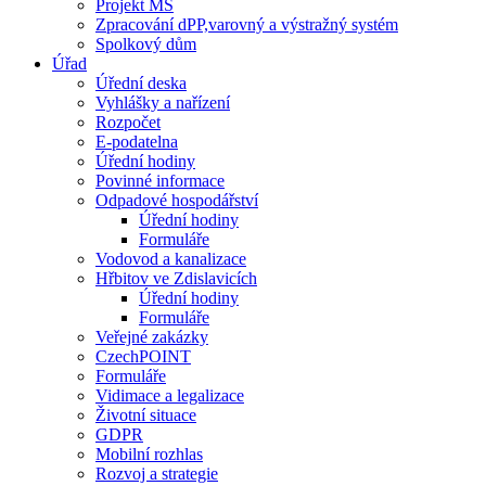
Projekt MŠ
Zpracování dPP,varovný a výstražný systém
Spolkový dům
Úřad
Úřední deska
Vyhlášky a nařízení
Rozpočet
E-podatelna
Úřední hodiny
Povinné informace
Odpadové hospodářství
Úřední hodiny
Formuláře
Vodovod a kanalizace
Hřbitov ve Zdislavicích
Úřední hodiny
Formuláře
Veřejné zakázky
CzechPOINT
Formuláře
Vidimace a legalizace
Životní situace
GDPR
Mobilní rozhlas
Rozvoj a strategie