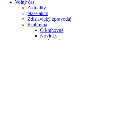
Volný čas
Aktuality
Naše akce
Zdislavický zpravodaj
Knihovna
O knihovně
Novinky
Zpráva o činnosti
Seznam knih
Běh pro radost
Spolky & sdružení
Honební společnost
Fotogalerie
Fotogalerie
2017
2016
2015
2014
2013
2012
2011
2010
Kontakt