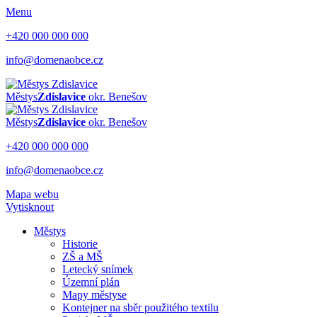
Menu
+420 000 000 000
info@domenaobce.cz
Městys
Zdislavice
okr. Benešov
Městys
Zdislavice
okr. Benešov
+420 000 000 000
info@domenaobce.cz
Mapa webu
Vytisknout
Městys
Historie
ZŠ a MŠ
Letecký snímek
Územní plán
Mapy městyse
Kontejner na sběr použitého textilu