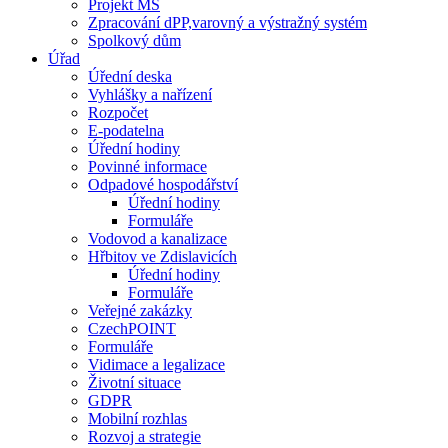
Projekt MŠ
Zpracování dPP,varovný a výstražný systém
Spolkový dům
Úřad
Úřední deska
Vyhlášky a nařízení
Rozpočet
E-podatelna
Úřední hodiny
Povinné informace
Odpadové hospodářství
Úřední hodiny
Formuláře
Vodovod a kanalizace
Hřbitov ve Zdislavicích
Úřední hodiny
Formuláře
Veřejné zakázky
CzechPOINT
Formuláře
Vidimace a legalizace
Životní situace
GDPR
Mobilní rozhlas
Rozvoj a strategie