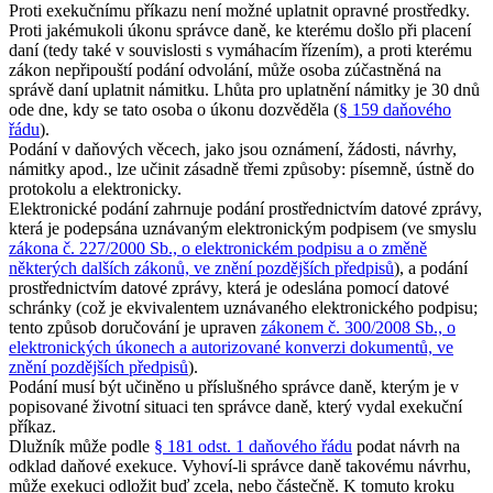
Proti exekučnímu příkazu není možné uplatnit opravné prostředky.
Proti jakémukoli úkonu správce daně, ke kterému došlo při placení
daní (tedy také v souvislosti s vymáhacím řízením), a proti kterému
zákon nepřipouští podání odvolání, může osoba zúčastněná na
správě daní uplatnit námitku. Lhůta pro uplatnění námitky je 30 dnů
ode dne, kdy se tato osoba o úkonu dozvěděla (
§ 159 daňového
řádu
).
Podání v daňových věcech, jako jsou oznámení, žádosti, návrhy,
námitky apod., lze učinit zásadně třemi způsoby: písemně, ústně do
protokolu a elektronicky.
Elektronické podání zahrnuje podání prostřednictvím datové zprávy,
která je podepsána uznávaným elektronickým podpisem (ve smyslu
zákona č. 227/2000 Sb., o elektronickém podpisu a o změně
některých dalších zákonů, ve znění pozdějších předpisů
), a podání
prostřednictvím datové zprávy, která je odeslána pomocí datové
schránky (což je ekvivalentem uznávaného elektronického podpisu;
tento způsob doručování je upraven
zákonem č. 300/2008 Sb., o
elektronických úkonech a autorizované konverzi dokumentů, ve
znění pozdějších předpisů
).
Podání musí být učiněno u příslušného správce daně, kterým je v
popisované životní situaci ten správce daně, který vydal exekuční
příkaz.
Dlužník může podle
§ 181 odst. 1 daňového řádu
podat návrh na
odklad daňové exekuce. Vyhoví-li správce daně takovému návrhu,
může exekuci odložit buď zcela, nebo částečně. K tomuto kroku