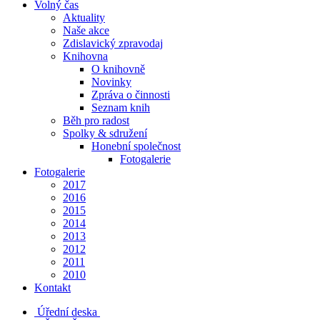
Volný čas
Aktuality
Naše akce
Zdislavický zpravodaj
Knihovna
O knihovně
Novinky
Zpráva o činnosti
Seznam knih
Běh pro radost
Spolky & sdružení
Honební společnost
Fotogalerie
Fotogalerie
2017
2016
2015
2014
2013
2012
2011
2010
Kontakt
Úřední deska