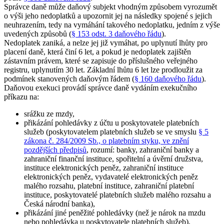
Správce daně může daňový subjekt vhodným způsobem vyrozumět
o výši jeho nedoplatků a upozornit jej na následky spojené s jejich
neuhrazením, tedy na vymáhání takového nedoplatku, jedním z výše
uvedených způsobů (
§ 153 odst. 3 daňového řádu
).
Nedoplatek zaniká, a nelze jej již vymáhat, po uplynutí lhůty pro
placení daně, která činí 6 let, a pokud je nedoplatek zajištěn
zástavním právem, které se zapisuje do příslušného veřejného
registru, uplynutím 30 let. Základní lhůtu 6 let lze prodloužit za
podmínek stanovených daňovým řádem (
§ 160 daňového řádu
).
Daňovou exekuci provádí správce daně vydáním exekučního
příkazu na:
srážku ze mzdy,
přikázání pohledávky z účtu u poskytovatele platebních
služeb (poskytovatelem platebních služeb se ve smyslu
§ 5
zákona č. 284/2009 Sb., o platebním styku, ve znění
pozdějších předpisů
, rozumí: banky, zahraniční banky a
zahraniční finanční instituce, spořitelní a úvěrní družstva,
instituce elektronických peněz, zahraniční instituce
elektronických peněz, vydavatelé elektronických peněz
malého rozsahu, platební instituce, zahraniční platební
instituce, poskytovatelé platebních služeb malého rozsahu a
Česká národní banka),
přikázání jiné peněžité pohledávky (než je nárok na mzdu
nebo pohledávka u poskytovatele platebních služeb),