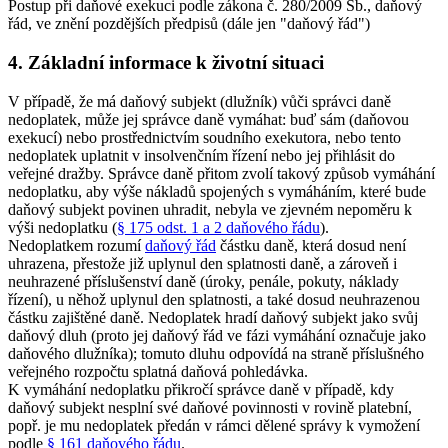
Postup při daňové exekuci podle zákona č. 280/2009 Sb., daňový
řád, ve znění pozdějších předpisů (dále jen "daňový řád")
4. Základní informace k životní situaci
V případě, že má daňový subjekt (dlužník) vůči správci daně
nedoplatek, může jej správce daně vymáhat: buď sám (daňovou
exekucí) nebo prostřednictvím soudního exekutora, nebo tento
nedoplatek uplatnit v insolvenčním řízení nebo jej přihlásit do
veřejné dražby. Správce daně přitom zvolí takový způsob vymáhání
nedoplatku, aby výše nákladů spojených s vymáháním, které bude
daňový subjekt povinen uhradit, nebyla ve zjevném nepoměru k
výši nedoplatku (
§ 175 odst. 1 a 2 daňového řádu
).
Nedoplatkem rozumí
daňový řád
částku daně, která dosud není
uhrazena, přestože již uplynul den splatnosti daně, a zároveň i
neuhrazené příslušenství daně (úroky, penále, pokuty, náklady
řízení), u něhož uplynul den splatnosti, a také dosud neuhrazenou
částku zajištěné daně. Nedoplatek hradí daňový subjekt jako svůj
daňový dluh (proto jej daňový řád ve fázi vymáhání označuje jako
daňového dlužníka); tomuto dluhu odpovídá na straně příslušného
veřejného rozpočtu splatná daňová pohledávka.
K vymáhání nedoplatku přikročí správce daně v případě, kdy
daňový subjekt nesplní své daňové povinnosti v rovině platební,
popř. je mu nedoplatek předán v rámci dělené správy k vymožení
podle
§ 161 daňového řádu
.