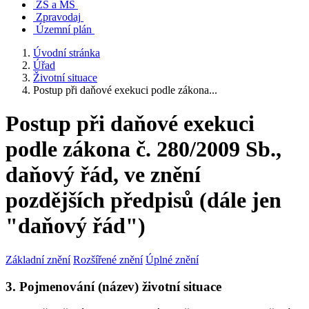
ZŠ a MŠ
Zpravodaj
Územní plán
Úvodní stránka
Úřad
Životní situace
Postup při daňové exekuci podle zákona...
Postup při daňové exekuci
podle zákona č. 280/2009 Sb.,
daňový řád, ve znění
pozdějších předpisů (dále jen
"daňový řád")
Základní znění
Rozšířené znění
Úplné znění
3. Pojmenování (název) životní situace