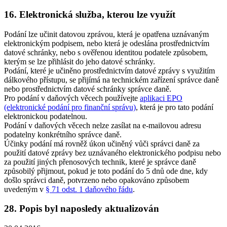
16. Elektronická služba, kterou lze využít
Podání lze učinit datovou zprávou, která je opatřena uznávaným
elektronickým podpisem, nebo která je odeslána prostřednictvím
datové schránky, nebo s ověřenou identitou podatele způsobem,
kterým se lze přihlásit do jeho datové schránky.
Podání, které je učiněno prostřednictvím datové zprávy s využitím
dálkového přístupu, se přijímá na technickém zařízení správce daně
nebo prostřednictvím datové schránky správce daně.
Pro podání v daňových věcech používejte
aplikaci EPO
(elektronické podání pro finanční správu)
, která je pro tato podání
elektronickou podatelnou.
Podání v daňových věcech nelze zasílat na e-mailovou adresu
podatelny konkrétního správce daně.
Účinky podání má rovněž úkon učiněný vůči správci daně za
použití datové zprávy bez uznávaného elektronického podpisu nebo
za použití jiných přenosových technik, které je správce daně
způsobilý přijmout, pokud je toto podání do 5 dnů ode dne, kdy
došlo správci daně, potvrzeno nebo opakováno způsobem
uvedeným v
§ 71 odst. 1 daňového řádu
.
28. Popis byl naposledy aktualizován