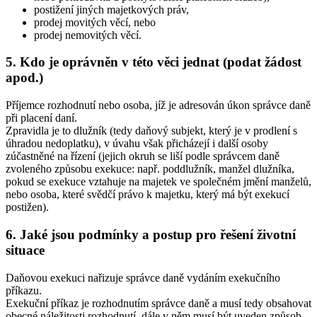
postižení jiných majetkových práv,
prodej movitých věcí, nebo
prodej nemovitých věcí.
5. Kdo je oprávněn v této věci jednat (podat žádost
apod.)
Příjemce rozhodnutí nebo osoba, jíž je adresován úkon správce daně
při placení daní.
Zpravidla je to dlužník (tedy daňový subjekt, který je v prodlení s
úhradou nedoplatku), v úvahu však přicházejí i další osoby
zúčastněné na řízení (jejich okruh se liší podle správcem daně
zvoleného způsobu exekuce: např. poddlužník, manžel dlužníka,
pokud se exekuce vztahuje na majetek ve společném jmění manželů,
nebo osoba, které svědčí právo k majetku, který má být exekucí
postižen).
6. Jaké jsou podmínky a postup pro řešení životní
situace
Daňovou exekuci nařizuje správce daně vydáním exekučního
příkazu.
Exekuční příkaz je rozhodnutím správce daně a musí tedy obsahovat
obecné náležitosti rozhodnutí, dále v něm musí být uveden způsob