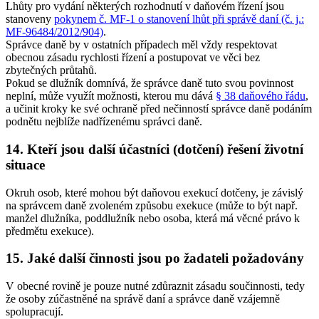
Lhůty pro vydání některých rozhodnutí v daňovém řízení jsou
stanoveny
pokynem č. MF-1 o stanovení lhůt při správě daní (č. j.:
MF-96484/2012/904)
.
Správce daně by v ostatních případech měl vždy respektovat
obecnou zásadu rychlosti řízení a postupovat ve věci bez
zbytečných průtahů.
Pokud se dlužník domnívá, že správce daně tuto svou povinnost
neplní, může využít možnosti, kterou mu dává
§ 38 daňového řádu
,
a učinit kroky ke své ochraně před nečinností správce daně podáním
podnětu nejblíže nadřízenému správci daně.
14. Kteří jsou další účastníci (dotčení) řešení životní
situace
Okruh osob, které mohou být daňovou exekucí dotčeny, je závislý
na správcem daně zvoleném způsobu exekuce (může to být např.
manžel dlužníka, poddlužník nebo osoba, která má věcné právo k
předmětu exekuce).
15. Jaké další činnosti jsou po žadateli požadovány
V obecné rovině je pouze nutné zdůraznit zásadu součinnosti, tedy
že osoby zúčastněné na správě daní a správce daně vzájemně
spolupracují.