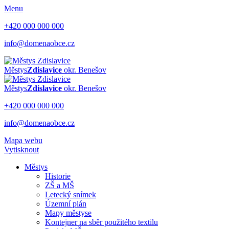
Menu
+420 000 000 000
info@domenaobce.cz
Městys
Zdislavice
okr. Benešov
Městys
Zdislavice
okr. Benešov
+420 000 000 000
info@domenaobce.cz
Mapa webu
Vytisknout
Městys
Historie
ZŠ a MŠ
Letecký snímek
Územní plán
Mapy městyse
Kontejner na sběr použitého textilu