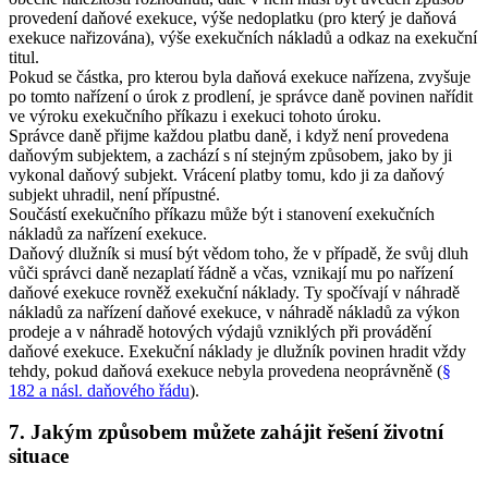
provedení daňové exekuce, výše nedoplatku (pro který je daňová
exekuce nařizována), výše exekučních nákladů a odkaz na exekuční
titul.
Pokud se částka, pro kterou byla daňová exekuce nařízena, zvyšuje
po tomto nařízení o úrok z prodlení, je správce daně povinen nařídit
ve výroku exekučního příkazu i exekuci tohoto úroku.
Správce daně přijme každou platbu daně, i když není provedena
daňovým subjektem, a zachází s ní stejným způsobem, jako by ji
vykonal daňový subjekt. Vrácení platby tomu, kdo ji za daňový
subjekt uhradil, není přípustné.
Součástí exekučního příkazu může být i stanovení exekučních
nákladů za nařízení exekuce.
Daňový dlužník si musí být vědom toho, že v případě, že svůj dluh
vůči správci daně nezaplatí řádně a včas, vznikají mu po nařízení
daňové exekuce rovněž exekuční náklady. Ty spočívají v náhradě
nákladů za nařízení daňové exekuce, v náhradě nákladů za výkon
prodeje a v náhradě hotových výdajů vzniklých při provádění
daňové exekuce. Exekuční náklady je dlužník povinen hradit vždy
tehdy, pokud daňová exekuce nebyla provedena neoprávněně (
§
182 a násl. daňového řádu
).
7. Jakým způsobem můžete zahájit řešení životní
situace