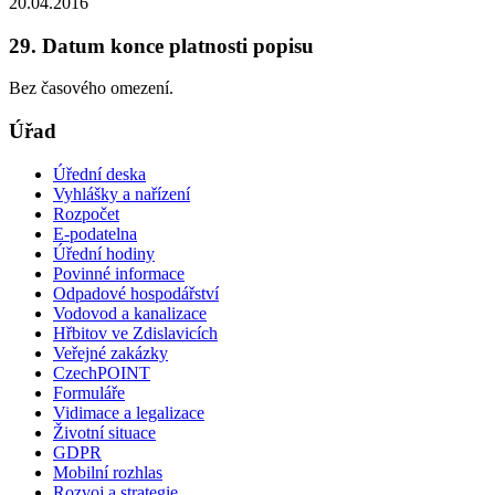
20.04.2016
29. Datum konce platnosti popisu
Bez časového omezení.
Úřad
Úřední deska
Vyhlášky a nařízení
Rozpočet
E-podatelna
Úřední hodiny
Povinné informace
Odpadové hospodářství
Vodovod a kanalizace
Hřbitov ve Zdislavicích
Veřejné zakázky
CzechPOINT
Formuláře
Vidimace a legalizace
Životní situace
GDPR
Mobilní rozhlas
Rozvoj a strategie