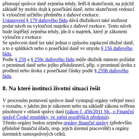
přistoupí správce daně zejména tehdy, šetří-li skutečnosti, na jejichž
základě by mohlo dojít k posečkání daně, nebo skutečnosti vedoucí
k vyloučení určitého předmětu z daňové exekuce.
Ustanovení § 179 daňového řádu
dává dlužníkovi také možnost
podat návrh na vyloučení majetku z daňové exekuce. Tento návrh
bude úspěšný zejména tehdy, jde-li o majetek, který je zákonem
vyloučen z exekuce.
Se správcem daně lze také jednat o způsobu zaplacení dlužné daně,
a to o splátkách nebo o posečkání daně ve smyslu
§ 156 daňového
řádu
.
Podle
§ 259
a
§ 259c daňového řádu
může dlužník mimoto požádat
o prominutí daně nebo jejího příslušenství, příp. o prominutí úroku z
prodlení nebo úroku z posečkané částky podle
§ 259b daňového
řádu
.
8. Na které instituci životní situaci řešit
V procesním postavení správce daně vystupují orgány veřejné moci
v rozsahu, v jakém jim je zákonem nebo na základě zákona svěřena
působnost v oblasti správy daní (
zákon č. 456/2011 Sb., o Finanční
správě České republiky, ve znění pozdějších předpisů
).
Těmito orgány budou zejména
orgány finanční správy
(především
příslušné finanční úřady, resp. jejich územní pracoviště) a orgány
územních samosprávných celků.