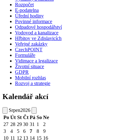
Rozpočet
E-podatelna
Úřední hodiny
Povinné informace
Odpadové hospodářství
Vodovod a kanalizace
Hřbitov ve Zdislavicích
Veřejné zakázky
CzechPOINT
Formuláře
Vidimace a legalizace
Životní situace
GDPR
Mobilní rozhlas
Rozvoj a strategie
Kalendář akcí
Srpen
2026
Po
Út
St
Čt
Pá
So
Ne
27
28
29
30
31
1
2
3
4
5
6
7
8
9
10
11
12
13
14
15
16