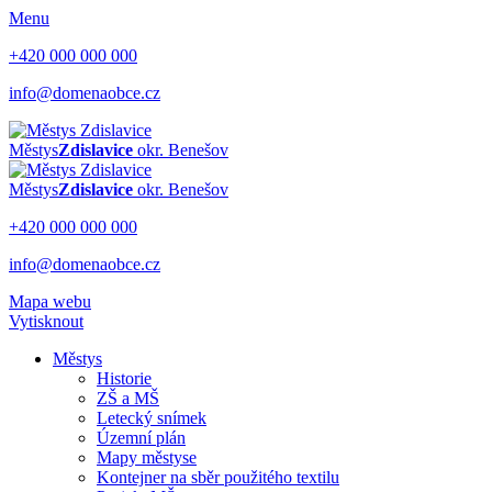
Menu
+420 000 000 000
info@domenaobce.cz
Městys
Zdislavice
okr. Benešov
Městys
Zdislavice
okr. Benešov
+420 000 000 000
info@domenaobce.cz
Mapa webu
Vytisknout
Městys
Historie
ZŠ a MŠ
Letecký snímek
Územní plán
Mapy městyse
Kontejner na sběr použitého textilu