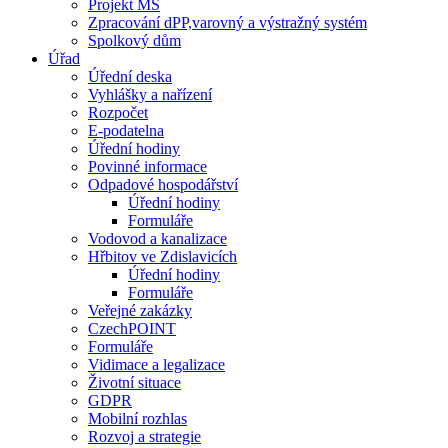
Projekt MŠ
Zpracování dPP,varovný a výstražný systém
Spolkový dům
Úřad
Úřední deska
Vyhlášky a nařízení
Rozpočet
E-podatelna
Úřední hodiny
Povinné informace
Odpadové hospodářství
Úřední hodiny
Formuláře
Vodovod a kanalizace
Hřbitov ve Zdislavicích
Úřední hodiny
Formuláře
Veřejné zakázky
CzechPOINT
Formuláře
Vidimace a legalizace
Životní situace
GDPR
Mobilní rozhlas
Rozvoj a strategie