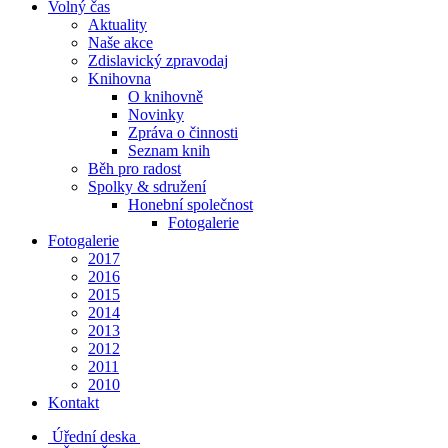
Volný čas
Aktuality
Naše akce
Zdislavický zpravodaj
Knihovna
O knihovně
Novinky
Zpráva o činnosti
Seznam knih
Běh pro radost
Spolky & sdružení
Honební společnost
Fotogalerie
Fotogalerie
2017
2016
2015
2014
2013
2012
2011
2010
Kontakt
Úřední deska