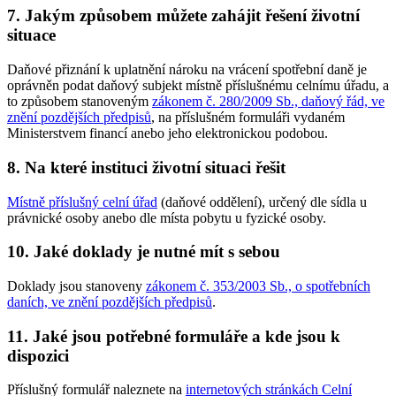
7. Jakým způsobem můžete zahájit řešení životní
situace
Daňové přiznání k uplatnění nároku na vrácení spotřební daně je
oprávněn podat daňový subjekt místně příslušnému celnímu úřadu, a
to způsobem stanoveným
zákonem č. 280/2009 Sb., daňový řád, ve
znění pozdějších předpisů
, na příslušném formuláři vydaném
Ministerstvem financí anebo jeho elektronickou podobou.
8. Na které instituci životní situaci řešit
Místně příslušný celní úřad
(daňové oddělení), určený dle sídla u
právnické osoby anebo dle místa pobytu u fyzické osoby.
10. Jaké doklady je nutné mít s sebou
Doklady jsou stanoveny
zákonem č. 353/2003 Sb., o spotřebních
daních, ve znění pozdějších předpisů
.
11. Jaké jsou potřebné formuláře a kde jsou k
dispozici
Příslušný formulář naleznete na
internetových stránkách Celní