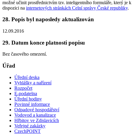
možné učinit prostřednictvím tzv. inteligentního formuláře, který je k
dispozici na
internetových stránkách Celní správy České republiky
.
28. Popis byl naposledy aktualizován
12.09.2016
29. Datum konce platnosti popisu
Bez časového omezení.
Úřad
Úřední deska
Vyhlášky a nařízení
Rozpočet
E-podatelna
Úřední hodiny
Povinné informace
Odpadové hospodářství
Vodovod a kanalizace
Hřbitov ve Zdislavicích
Veřejné zakázky
CzechPOINT