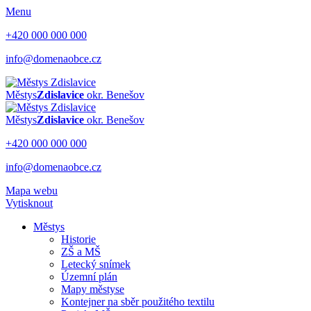
Menu
+420 000 000 000
info@domenaobce.cz
Městys
Zdislavice
okr. Benešov
Městys
Zdislavice
okr. Benešov
+420 000 000 000
info@domenaobce.cz
Mapa webu
Vytisknout
Městys
Historie
ZŠ a MŠ
Letecký snímek
Územní plán
Mapy městyse
Kontejner na sběr použitého textilu