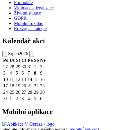
Formuláře
Vidimace a legalizace
Životní situace
GDPR
Mobilní rozhlas
Rozvoj a strategie
Kalendář akcí
Srpen
2026
Po
Út
St
Čt
Pá
So
Ne
27
28
29
30
31
1
2
3
4
5
6
7
8
9
10
11
12
13
14
15
16
17
18
19
20
21
22
23
24
25
26
27
28
29
30
31
1
2
3
4
5
6
Mobilní aplikace
Sledujte informace z našeho webu v
mobilní aplikaci –