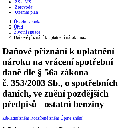
ZŠ a MŠ
Zpravodaj
Územní plán
Úvodní stránka
Úřad
Životní situace
Daňové přiznání k uplatnění nároku na...
Daňové přiznání k uplatnění
nároku na vrácení spotřební
daně dle § 56a zákona
č. 353/2003 Sb., o spotřebních
daních, ve znění pozdějších
předpisů - ostatní benziny
Základní znění
Rozšířené znění
Úplné znění