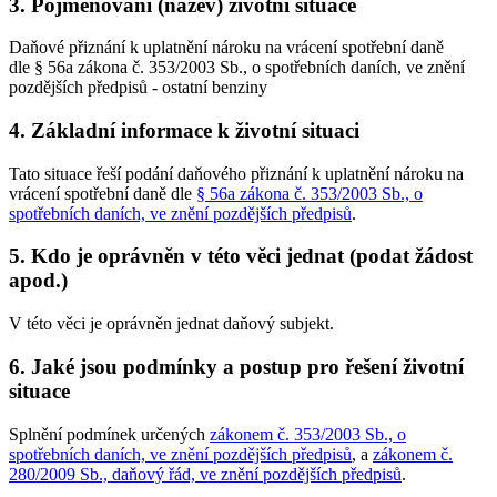
3. Pojmenování (název) životní situace
Daňové přiznání k uplatnění nároku na vrácení spotřební daně
dle § 56a zákona č. 353/2003 Sb., o spotřebních daních, ve znění
pozdějších předpisů - ostatní benziny
4. Základní informace k životní situaci
Tato situace řeší podání daňového přiznání k uplatnění nároku na
vrácení spotřební daně dle
§ 56a zákona č. 353/2003 Sb., o
spotřebních daních, ve znění pozdějších předpisů
.
5. Kdo je oprávněn v této věci jednat (podat žádost
apod.)
V této věci je oprávněn jednat daňový subjekt.
6. Jaké jsou podmínky a postup pro řešení životní
situace
Splnění podmínek určených
zákonem č. 353/2003 Sb., o
spotřebních daních, ve znění pozdějších předpisů
, a
zákonem č.
280/2009 Sb., daňový řád, ve znění pozdějších předpisů
.