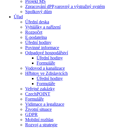
Projekt MŠ
Zpracování dPP,varovný a výstražný systém
Spolkový dům
Úřad
Úřední deska
Vyhlášky a nařízení
Rozpočet
E-podatelna
Úřední hodiny
Povinné informace
Odpadové hospodářství
Úřední hodiny
Formuláře
Vodovod a kanalizace
Hřbitov ve Zdislavicích
Úřední hodiny
Formuláře
Veřejné zakázky
CzechPOINT
Formuláře
Vidimace a legalizace
Životní situace
GDPR
Mobilní rozhlas
Rozvoj a strategie