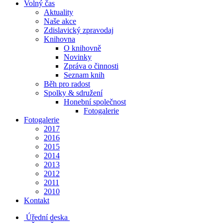
Volný čas
Aktuality
Naše akce
Zdislavický zpravodaj
Knihovna
O knihovně
Novinky
Zpráva o činnosti
Seznam knih
Běh pro radost
Spolky & sdružení
Honební společnost
Fotogalerie
Fotogalerie
2017
2016
2015
2014
2013
2012
2011
2010
Kontakt
Úřední deska