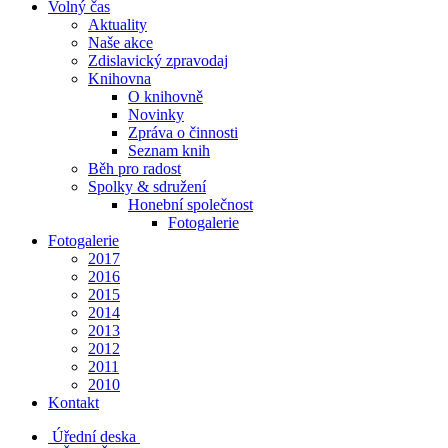
Volný čas
Aktuality
Naše akce
Zdislavický zpravodaj
Knihovna
O knihovně
Novinky
Zpráva o činnosti
Seznam knih
Běh pro radost
Spolky & sdružení
Honební společnost
Fotogalerie
Fotogalerie
2017
2016
2015
2014
2013
2012
2011
2010
Kontakt
Úřední deska