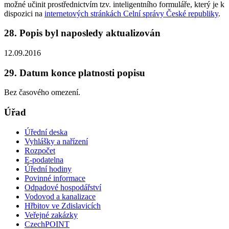
možné učinit prostřednictvím tzv. inteligentního formuláře, který je k
dispozici na
internetových stránkách Celní správy České republiky
.
28. Popis byl naposledy aktualizován
12.09.2016
29. Datum konce platnosti popisu
Bez časového omezení.
Úřad
Úřední deska
Vyhlášky a nařízení
Rozpočet
E-podatelna
Úřední hodiny
Povinné informace
Odpadové hospodářství
Vodovod a kanalizace
Hřbitov ve Zdislavicích
Veřejné zakázky
CzechPOINT