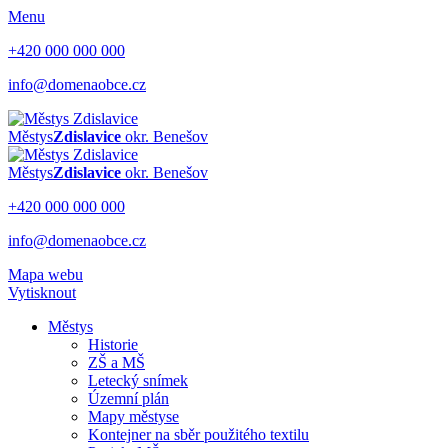
Menu
+420 000 000 000
info@domenaobce.cz
Městys
Zdislavice
okr. Benešov
Městys
Zdislavice
okr. Benešov
+420 000 000 000
info@domenaobce.cz
Mapa webu
Vytisknout
Městys
Historie
ZŠ a MŠ
Letecký snímek
Územní plán
Mapy městyse
Kontejner na sběr použitého textilu