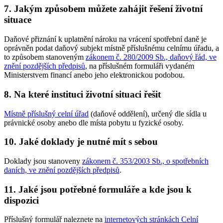
7. Jakým způsobem můžete zahájit řešení životní
situace
Daňové přiznání k uplatnění nároku na vrácení spotřební daně je
oprávněn podat daňový subjekt místně příslušnému celnímu úřadu, a
to způsobem stanoveným
zákonem č. 280/2009 Sb., daňový řád, ve
znění pozdějších předpisů
, na příslušném formuláři vydaném
Ministerstvem financí anebo jeho elektronickou podobou.
8. Na které instituci životní situaci řešit
Místně příslušný celní úřad
(daňové oddělení), určený dle sídla u
právnické osoby anebo dle místa pobytu u fyzické osoby.
10. Jaké doklady je nutné mít s sebou
Doklady jsou stanoveny
zákonem č. 353/2003 Sb., o spotřebních
daních, ve znění pozdějších předpisů
.
11. Jaké jsou potřebné formuláře a kde jsou k
dispozici
Příslušný formulář naleznete na
internetových stránkách Celní