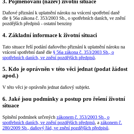
3. Pojmenování (název) životní situace
Daňové přiznání k uplatnění nároku na vrácení spotřební daně
dle § 56a zákona č. 353/2003 Sb., o spotřebních daních, ve znění
pozdějších předpisů - ostatní benziny
4. Základní informace k životní situaci
Tato situace řeší podání daňového přiznání k uplatnění nároku na
vrácení spotřební daně dle
§ 56a zákona č. 353/2003 Sb., o
spotřebních daních, ve znění pozdějších předpisů
.
5. Kdo je oprávněn v této věci jednat (podat žádost
apod.)
V této věci je oprávněn jednat daňový subjekt.
6. Jaké jsou podmínky a postup pro řešení životní
situace
Splnění podmínek určených
zákonem č. 353/2003 Sb., o
spotřebních daních, ve znění pozdějších předpisů
, a
zákonem č.
280/2009 Sb., daňový řád, ve znění pozdějších předpisů
.