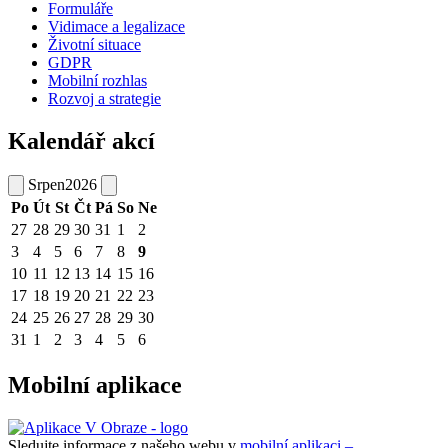
Formuláře
Vidimace a legalizace
Životní situace
GDPR
Mobilní rozhlas
Rozvoj a strategie
Kalendář akcí
Srpen
2026
Po
Út
St
Čt
Pá
So
Ne
27
28
29
30
31
1
2
3
4
5
6
7
8
9
10
11
12
13
14
15
16
17
18
19
20
21
22
23
24
25
26
27
28
29
30
31
1
2
3
4
5
6
Mobilní aplikace
Sledujte informace z našeho webu v
mobilní aplikaci –