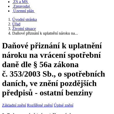
ZŠ a MŠ
Zpravodaj
Územní plán
Úvodní stránka
Úřad
Životní situace
Daňové přiznání k uplatnění nároku na...
Daňové přiznání k uplatnění
nároku na vrácení spotřební
daně dle § 56a zákona
č. 353/2003 Sb., o spotřebních
daních, ve znění pozdějších
předpisů - ostatní benziny
Základní znění
Rozšířené znění
Úplné znění