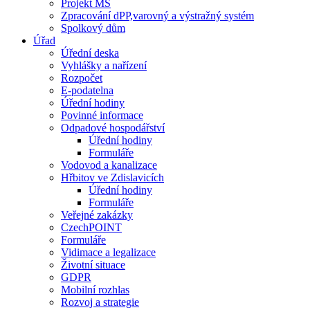
Projekt MŠ
Zpracování dPP,varovný a výstražný systém
Spolkový dům
Úřad
Úřední deska
Vyhlášky a nařízení
Rozpočet
E-podatelna
Úřední hodiny
Povinné informace
Odpadové hospodářství
Úřední hodiny
Formuláře
Vodovod a kanalizace
Hřbitov ve Zdislavicích
Úřední hodiny
Formuláře
Veřejné zakázky
CzechPOINT
Formuláře
Vidimace a legalizace
Životní situace
GDPR
Mobilní rozhlas
Rozvoj a strategie