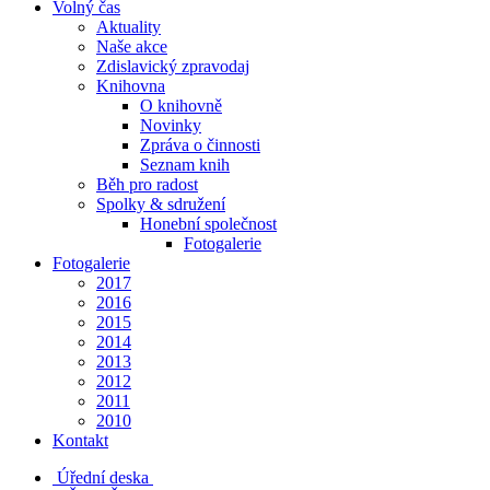
Volný čas
Aktuality
Naše akce
Zdislavický zpravodaj
Knihovna
O knihovně
Novinky
Zpráva o činnosti
Seznam knih
Běh pro radost
Spolky & sdružení
Honební společnost
Fotogalerie
Fotogalerie
2017
2016
2015
2014
2013
2012
2011
2010
Kontakt
Úřední deska