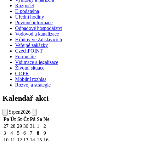
Rozpočet
E-podatelna
Úřední hodiny
Povinné informace
Odpadové hospodářství
Vodovod a kanalizace
Hřbitov ve Zdislavicích
Veřejné zakázky
CzechPOINT
Formuláře
Vidimace a legalizace
Životní situace
GDPR
Mobilní rozhlas
Rozvoj a strategie
Kalendář akcí
Srpen
2026
Po
Út
St
Čt
Pá
So
Ne
27
28
29
30
31
1
2
3
4
5
6
7
8
9
10
11
12
13
14
15
16