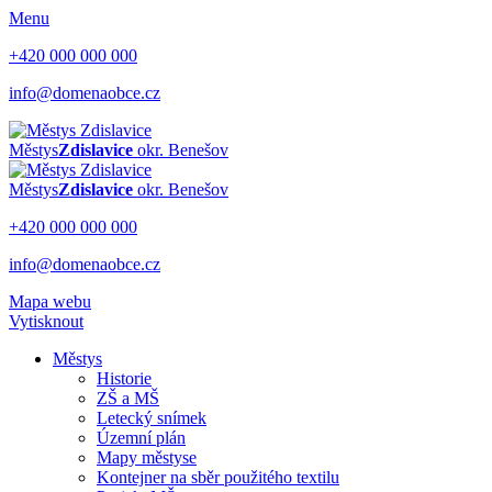
Menu
+420 000 000 000
info@domenaobce.cz
Městys
Zdislavice
okr. Benešov
Městys
Zdislavice
okr. Benešov
+420 000 000 000
info@domenaobce.cz
Mapa webu
Vytisknout
Městys
Historie
ZŠ a MŠ
Letecký snímek
Územní plán
Mapy městyse
Kontejner na sběr použitého textilu