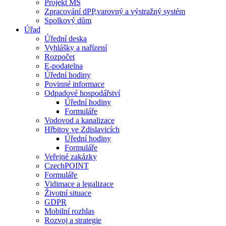
Projekt MŠ
Zpracování dPP,varovný a výstražný systém
Spolkový dům
Úřad
Úřední deska
Vyhlášky a nařízení
Rozpočet
E-podatelna
Úřední hodiny
Povinné informace
Odpadové hospodářství
Úřední hodiny
Formuláře
Vodovod a kanalizace
Hřbitov ve Zdislavicích
Úřední hodiny
Formuláře
Veřejné zakázky
CzechPOINT
Formuláře
Vidimace a legalizace
Životní situace
GDPR
Mobilní rozhlas
Rozvoj a strategie