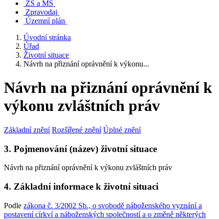
ZŠ a MŠ
Zpravodaj
Územní plán
Úvodní stránka
Úřad
Životní situace
Návrh na přiznání oprávnění k výkonu...
Návrh na přiznání oprávnění k
výkonu zvláštních práv
Základní znění
Rozšířené znění
Úplné znění
3. Pojmenování (název) životní situace
Návrh na přiznání oprávnění k výkonu zvláštních práv
4. Základní informace k životní situaci
Podle
zákona č. 3/2002 Sb., o svobodě náboženského vyznání a
postavení církví a náboženských společností a o změně některých