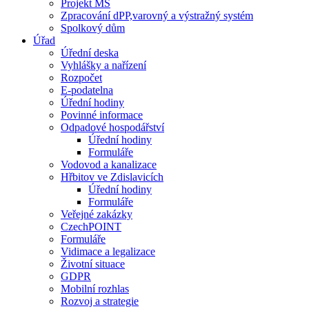
Projekt MŠ
Zpracování dPP,varovný a výstražný systém
Spolkový dům
Úřad
Úřední deska
Vyhlášky a nařízení
Rozpočet
E-podatelna
Úřední hodiny
Povinné informace
Odpadové hospodářství
Úřední hodiny
Formuláře
Vodovod a kanalizace
Hřbitov ve Zdislavicích
Úřední hodiny
Formuláře
Veřejné zakázky
CzechPOINT
Formuláře
Vidimace a legalizace
Životní situace
GDPR
Mobilní rozhlas
Rozvoj a strategie