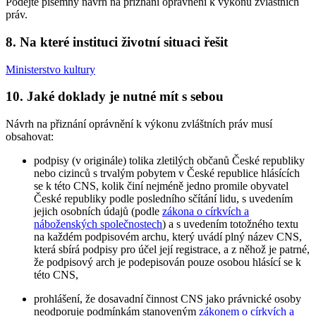
Podejte písemný návrh na přiznání oprávnění k výkonu zvláštních
práv.
8. Na které instituci životní situaci řešit
Ministerstvo kultury
10. Jaké doklady je nutné mít s sebou
Návrh na přiznání oprávnění k výkonu zvláštních práv musí
obsahovat:
podpisy (v originále) tolika zletilých občanů České republiky
nebo cizinců s trvalým pobytem v České republice hlásících
se k této CNS, kolik činí nejméně jedno promile obyvatel
České republiky podle posledního sčítání lidu, s uvedením
jejich osobních údajů (podle
zákona o církvích a
náboženských společnostech
) a s uvedením totožného textu
na každém podpisovém archu, který uvádí plný název CNS,
která sbírá podpisy pro účel její registrace, a z něhož je patrné,
že podpisový arch je podepisován pouze osobou hlásící se k
této CNS,
prohlášení, že dosavadní činnost CNS jako právnické osoby
neodporuje podmínkám stanoveným
zákonem o církvích a