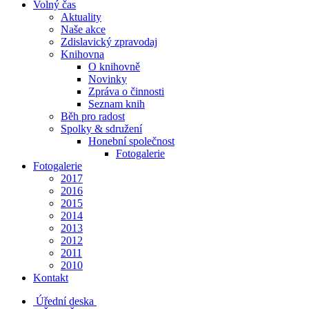
Volný čas
Aktuality
Naše akce
Zdislavický zpravodaj
Knihovna
O knihovně
Novinky
Zpráva o činnosti
Seznam knih
Běh pro radost
Spolky & sdružení
Honební společnost
Fotogalerie
Fotogalerie
2017
2016
2015
2014
2013
2012
2011
2010
Kontakt
Úřední deska