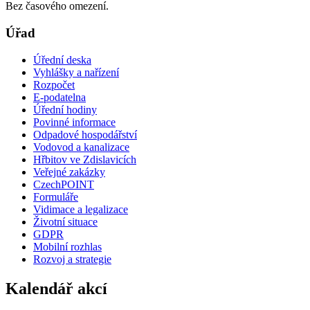
Bez časového omezení.
Úřad
Úřední deska
Vyhlášky a nařízení
Rozpočet
E-podatelna
Úřední hodiny
Povinné informace
Odpadové hospodářství
Vodovod a kanalizace
Hřbitov ve Zdislavicích
Veřejné zakázky
CzechPOINT
Formuláře
Vidimace a legalizace
Životní situace
GDPR
Mobilní rozhlas
Rozvoj a strategie
Kalendář akcí