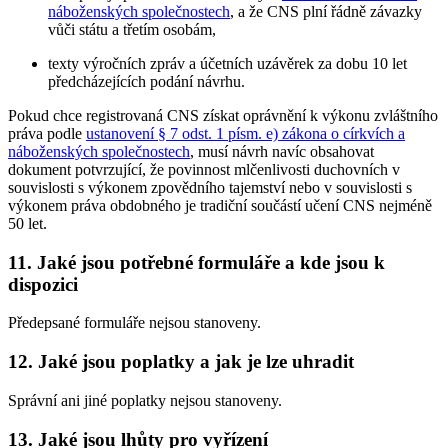
náboženských společnostech
, a že CNS plní řádně závazky
vůči státu a třetím osobám,
texty výročních zpráv a účetních uzávěrek za dobu 10 let
předcházejících podání návrhu.
Pokud chce registrovaná CNS získat oprávnění k výkonu zvláštního
práva podle
ustanovení § 7 odst. 1 písm. e) zákona o církvích a
náboženských společnostech
, musí návrh navíc obsahovat
dokument potvrzující, že povinnost mlčenlivosti duchovních v
souvislosti s výkonem zpovědního tajemství nebo v souvislosti s
výkonem práva obdobného je tradiční součástí učení CNS nejméně
50 let.
11. Jaké jsou potřebné formuláře a kde jsou k
dispozici
Předepsané formuláře nejsou stanoveny.
12. Jaké jsou poplatky a jak je lze uhradit
Správní ani jiné poplatky nejsou stanoveny.
13. Jaké jsou lhůty pro vyřízení