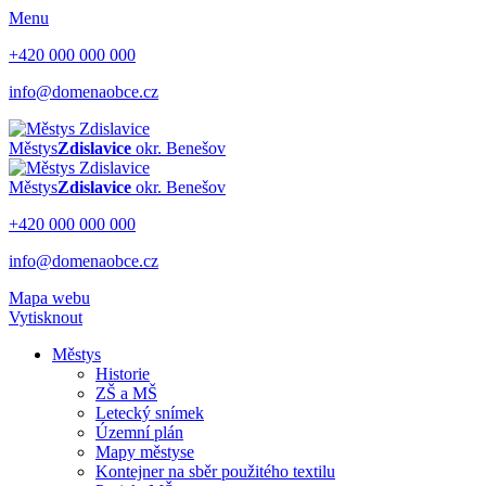
Menu
+420 000 000 000
info@domenaobce.cz
Městys
Zdislavice
okr. Benešov
Městys
Zdislavice
okr. Benešov
+420 000 000 000
info@domenaobce.cz
Mapa webu
Vytisknout
Městys
Historie
ZŠ a MŠ
Letecký snímek
Územní plán
Mapy městyse
Kontejner na sběr použitého textilu