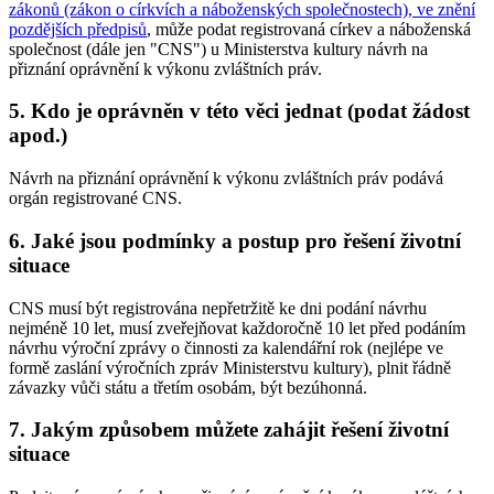
zákonů (zákon o církvích a náboženských společnostech), ve znění
pozdějších předpisů
, může podat registrovaná církev a náboženská
společnost (dále jen "CNS") u Ministerstva kultury návrh na
přiznání oprávnění k výkonu zvláštních práv.
5. Kdo je oprávněn v této věci jednat (podat žádost
apod.)
Návrh na přiznání oprávnění k výkonu zvláštních práv podává
orgán registrované CNS.
6. Jaké jsou podmínky a postup pro řešení životní
situace
CNS musí být registrována nepřetržitě ke dni podání návrhu
nejméně 10 let, musí zveřejňovat každoročně 10 let před podáním
návrhu výroční zprávy o činnosti za kalendářní rok (nejlépe ve
formě zaslání výročních zpráv Ministerstvu kultury), plnit řádně
závazky vůči státu a třetím osobám, být bezúhonná.
7. Jakým způsobem můžete zahájit řešení životní
situace