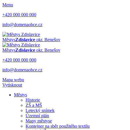
Menu
+420 000 000 000
info@domenaobce.cz
Městys
Zdislavice
okr. Benešov
Městys
Zdislavice
okr. Benešov
+420 000 000 000
info@domenaobce.cz
Mapa webu
Vytisknout
Městys
Historie
ZŠ a MŠ
Letecký snímek
Územní plán
Mapy městyse
Kontejner na sběr použitého textilu