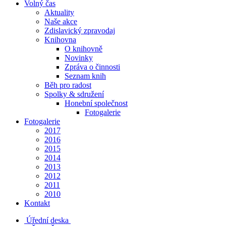
Volný čas
Aktuality
Naše akce
Zdislavický zpravodaj
Knihovna
O knihovně
Novinky
Zpráva o činnosti
Seznam knih
Běh pro radost
Spolky & sdružení
Honební společnost
Fotogalerie
Fotogalerie
2017
2016
2015
2014
2013
2012
2011
2010
Kontakt
Úřední deska