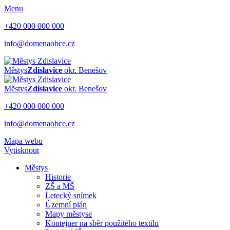
Menu
+420 000 000 000
info@domenaobce.cz
Městys
Zdislavice
okr. Benešov
Městys
Zdislavice
okr. Benešov
+420 000 000 000
info@domenaobce.cz
Mapa webu
Vytisknout
Městys
Historie
ZŠ a MŠ
Letecký snímek
Územní plán
Mapy městyse
Kontejner na sběr použitého textilu