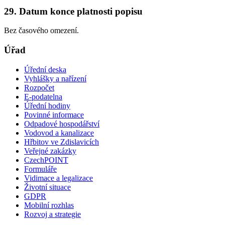
29. Datum konce platnosti popisu
Bez časového omezení.
Úřad
Úřední deska
Vyhlášky a nařízení
Rozpočet
E-podatelna
Úřední hodiny
Povinné informace
Odpadové hospodářství
Vodovod a kanalizace
Hřbitov ve Zdislavicích
Veřejné zakázky
CzechPOINT
Formuláře
Vidimace a legalizace
Životní situace
GDPR
Mobilní rozhlas
Rozvoj a strategie