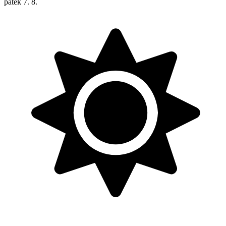
pátek
7. 8.