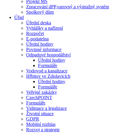
Projekt MŠ
Zpracování dPP,varovný a výstražný systém
Spolkový dům
Úřad
Úřední deska
Vyhlášky a nařízení
Rozpočet
E-podatelna
Úřední hodiny
Povinné informace
Odpadové hospodářství
Úřední hodiny
Formuláře
Vodovod a kanalizace
Hřbitov ve Zdislavicích
Úřední hodiny
Formuláře
Veřejné zakázky
CzechPOINT
Formuláře
Vidimace a legalizace
Životní situace
GDPR
Mobilní rozhlas
Rozvoj a strategie