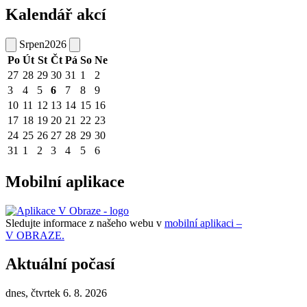
Kalendář akcí
Srpen
2026
Po
Út
St
Čt
Pá
So
Ne
27
28
29
30
31
1
2
3
4
5
6
7
8
9
10
11
12
13
14
15
16
17
18
19
20
21
22
23
24
25
26
27
28
29
30
31
1
2
3
4
5
6
Mobilní aplikace
Sledujte informace z našeho webu v
mobilní aplikaci –
V OBRAZE.
Aktuální počasí
dnes, čtvrtek 6. 8. 2026