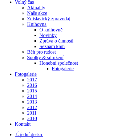
Volný čas
Aktuality
Naše akce
Zdislavický zpravodaj
Knihovna
O knihovně
Novinky
Zpráva o činnosti
Seznam knih
Běh pro radost
Spolky & sdružení
Honební společnost
Fotogalerie
Fotogalerie
2017
2016
2015
2014
2013
2012
2011
2010
Kontakt
Úřední deska