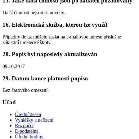
15. Jaké další činnosti jsou po žadateli požadovány
Další činnosti nejsou stanoveny.
16. Elektronická služba, kterou lze využít
Případný dotaz můžete zaslat na e-mailovou adresu příslušné
základní umělecké školy.
28. Popis byl naposledy aktualizován
09.10.2017
29. Datum konce platnosti popisu
Bez časového omezení.
Úřad
Úřední deska
Vyhlášky a nařízení
Rozpočet
E-podatelna
Úřední hodiny