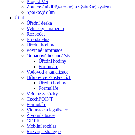
Projekt MŠ
Zpracování dPP,varovný a výstražný systém
Spolkový dům
Úřad
Úřední deska
Vyhlášky a nařízení
Rozpočet
E-podatelna
Úřední hodiny
Povinné informace
Odpadové hospodářství
Úřední hodiny
Formuláře
Vodovod a kanalizace
Hřbitov ve Zdislavicích
Úřední hodiny
Formuláře
Veřejné zakázky
CzechPOINT
Formuláře
Vidimace a legalizace
Životní situace
GDPR
Mobilní rozhlas
Rozvoj a strategie