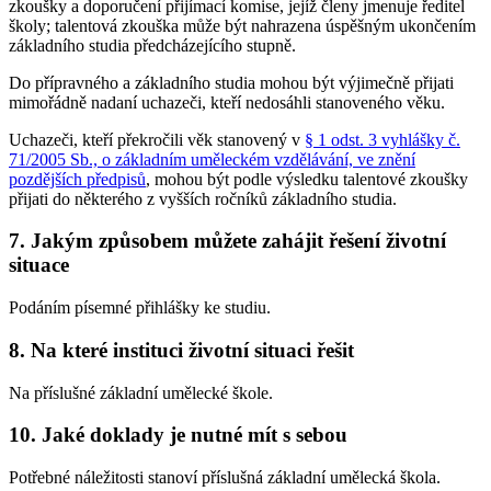
zkoušky a doporučení přijímací komise, jejíž členy jmenuje ředitel
školy; talentová zkouška může být nahrazena úspěšným ukončením
základního studia předcházejícího stupně.
Do přípravného a základního studia mohou být výjimečně přijati
mimořádně nadaní uchazeči, kteří nedosáhli stanoveného věku.
Uchazeči, kteří překročili věk stanovený v
§ 1 odst. 3 vyhlášky č.
71/2005 Sb., o základním uměleckém vzdělávání, ve znění
pozdějších předpisů
, mohou být podle výsledku talentové zkoušky
přijati do některého z vyšších ročníků základního studia.
7. Jakým způsobem můžete zahájit řešení životní
situace
Podáním písemné přihlášky ke studiu.
8. Na které instituci životní situaci řešit
Na příslušné základní umělecké škole.
10. Jaké doklady je nutné mít s sebou
Potřebné náležitosti stanoví příslušná základní umělecká škola.