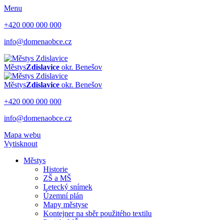
Menu
+420 000 000 000
info@domenaobce.cz
Městys
Zdislavice
okr. Benešov
Městys
Zdislavice
okr. Benešov
+420 000 000 000
info@domenaobce.cz
Mapa webu
Vytisknout
Městys
Historie
ZŠ a MŠ
Letecký snímek
Územní plán
Mapy městyse
Kontejner na sběr použitého textilu