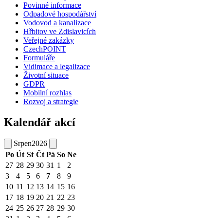
Povinné informace
Odpadové hospodářství
Vodovod a kanalizace
Hřbitov ve Zdislavicích
Veřejné zakázky
CzechPOINT
Formuláře
Vidimace a legalizace
Životní situace
GDPR
Mobilní rozhlas
Rozvoj a strategie
Kalendář akcí
Srpen
2026
Po
Út
St
Čt
Pá
So
Ne
27
28
29
30
31
1
2
3
4
5
6
7
8
9
10
11
12
13
14
15
16
17
18
19
20
21
22
23
24
25
26
27
28
29
30