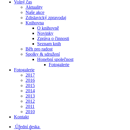
Volný čas
Aktuality
Naše akce
Zdislavický zpravodaj
Knihovna
O knihovně
Novinky
Zpráva o činnosti
Seznam knih
Běh pro radost
Spolky & sdružení
Honební společnost
Fotogalerie
Fotogalerie
2017
2016
2015
2014
2013
2012
2011
2010
Kontakt
Úřední deska