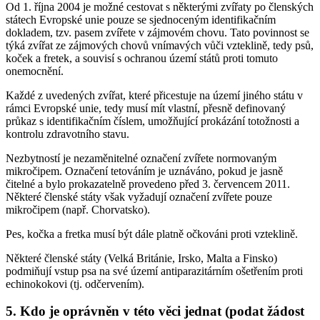
Od 1. října 2004 je možné cestovat s některými zvířaty po členských
státech Evropské unie pouze se sjednoceným identifikačním
dokladem, tzv. pasem zvířete v zájmovém chovu. Tato povinnost se
týká zvířat ze zájmových chovů vnímavých vůči vzteklině, tedy psů,
koček a fretek, a souvisí s ochranou území států proti tomuto
onemocnění.
Každé z uvedených zvířat, které přicestuje na území jiného státu v
rámci Evropské unie, tedy musí mít vlastní, přesně definovaný
průkaz s identifikačním číslem, umožňující prokázání totožnosti a
kontrolu zdravotního stavu.
Nezbytností je nezaměnitelné označení zvířete normovaným
mikročipem. Označení tetováním je uznáváno, pokud je jasně
čitelné a bylo prokazatelně provedeno před 3. červencem 2011.
Některé členské státy však vyžadují označení zvířete pouze
mikročipem (např. Chorvatsko).
Pes, kočka a fretka musí být dále platně očkováni proti vzteklině.
Některé členské státy (Velká Británie, Irsko, Malta a Finsko)
podmiňují vstup psa na své území antiparazitárním ošetřením proti
echinokokovi (tj. odčervením).
5. Kdo je oprávněn v této věci jednat (podat žádost