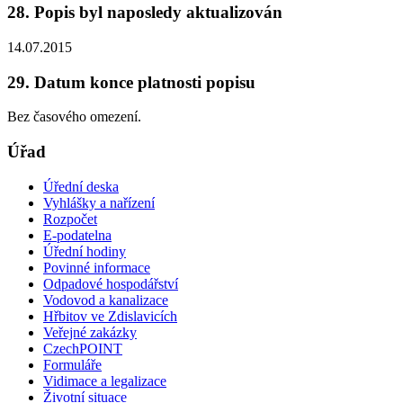
28. Popis byl naposledy aktualizován
14.07.2015
29. Datum konce platnosti popisu
Bez časového omezení.
Úřad
Úřední deska
Vyhlášky a nařízení
Rozpočet
E-podatelna
Úřední hodiny
Povinné informace
Odpadové hospodářství
Vodovod a kanalizace
Hřbitov ve Zdislavicích
Veřejné zakázky
CzechPOINT
Formuláře
Vidimace a legalizace
Životní situace