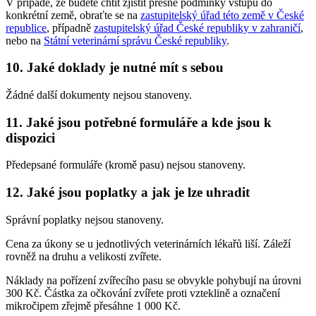
V případě, že budete chtít zjistit přesné podmínky vstupu do
konkrétní země, obraťte se na
zastupitelský úřad této země v České
republice
, případně
zastupitelský úřad České republiky v zahraničí
,
nebo na
Státní veterinární správu České republiky
.
10. Jaké doklady je nutné mít s sebou
Žádné další dokumenty nejsou stanoveny.
11. Jaké jsou potřebné formuláře a kde jsou k
dispozici
Předepsané formuláře (kromě pasu) nejsou stanoveny.
12. Jaké jsou poplatky a jak je lze uhradit
Správní poplatky nejsou stanoveny.
Cena za úkony se u jednotlivých veterinárních lékařů liší. Záleží
rovněž na druhu a velikosti zvířete.
Náklady na pořízení zvířecího pasu se obvykle pohybují na úrovni
300 Kč. Částka za očkování zvířete proti vzteklině a označení
mikročipem zřejmě přesáhne 1 000 Kč.