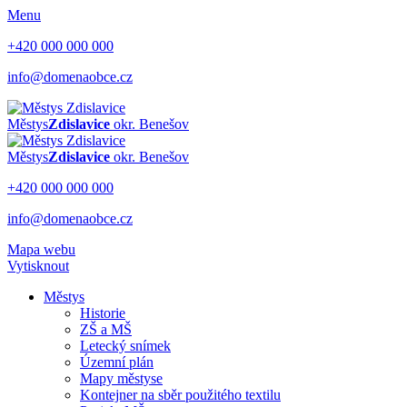
Menu
+420 000 000 000
info@domenaobce.cz
Městys
Zdislavice
okr. Benešov
Městys
Zdislavice
okr. Benešov
+420 000 000 000
info@domenaobce.cz
Mapa webu
Vytisknout
Městys
Historie
ZŠ a MŠ
Letecký snímek
Územní plán
Mapy městyse
Kontejner na sběr použitého textilu