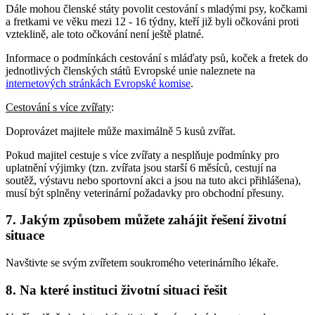
Dále mohou členské státy povolit cestování s mladými psy, kočkami
a fretkami ve věku mezi 12 - 16 týdny, kteří již byli očkováni proti
vzteklině, ale toto očkování není ještě platné.
Informace o podmínkách cestování s mláďaty psů, koček a fretek do
jednotlivých členských států Evropské unie naleznete na
internetových stránkách Evropské komise
.
Cestování s více zvířaty
:
Doprovázet majitele může maximálně 5 kusů zvířat.
Pokud majitel cestuje s více zvířaty a nesplňuje podmínky pro
uplatnění výjimky (tzn. zvířata jsou starší 6 měsíců, cestují na
soutěž, výstavu nebo sportovní akci a jsou na tuto akci přihlášena),
musí být splněny veterinární požadavky pro obchodní přesuny.
7. Jakým způsobem můžete zahájit řešení životní
situace
Navštivte se svým zvířetem soukromého veterinárního lékaře.
8. Na které instituci životní situaci řešit