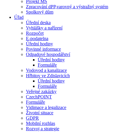
Projekt MŠ
Zpracování dPP,varovný a výstražný systém
Spolkový dům
Úřad
Úřední deska
Vyhlášky a nařízení
Rozpočet
E-podatelna
Úřední hodiny
Povinné informace
Odpadové hospodářství
Úřední hodiny
Formuláře
Vodovod a kanalizace
Hřbitov ve Zdislavicích
Úřední hodiny
Formuláře
Veřejné zakázky
CzechPOINT
Formuláře
Vidimace a legalizace
Životní situace
GDPR
Mobilní rozhlas
Rozvoj a strategie