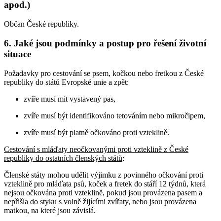
apod.)
Občan České republiky.
6. Jaké jsou podmínky a postup pro řešení životní
situace
Požadavky pro cestování se psem, kočkou nebo fretkou z České
republiky do států Evropské unie a zpět:
zvíře musí mít vystavený pas,
zvíře musí být identifikováno tetováním nebo mikročipem,
zvíře musí být platně očkováno proti vzteklině.
Cestování s mláďaty neočkovanými proti vzteklině z České
republiky do ostatních členských států
:
Členské státy mohou udělit výjimku z povinného očkování proti
vzteklině pro mláďata psů, koček a fretek do stáří 12 týdnů, která
nejsou očkována proti vzteklině, pokud jsou provázena pasem a
nepřišla do styku s volně žijícími zvířaty, nebo jsou provázena
matkou, na které jsou závislá.