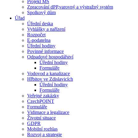
Projekt MŠ
Zpracování dPP,varovný a výstražný systém
Spolkový dům
Úřad
Úřední deska
Vyhlášky a nařízení
Rozpočet
E-podatelna
Úřední hodiny
Povinné informace
Odpadové hospodářství
Úřední hodiny
Formuláře
Vodovod a kanalizace
Hřbitov ve Zdislavicích
Úřední hodiny
Formuláře
Veřejné zakázky
CzechPOINT
Formuláře
Vidimace a legalizace
Životní situace
GDPR
Mobilní rozhlas
Rozvoj a strategie