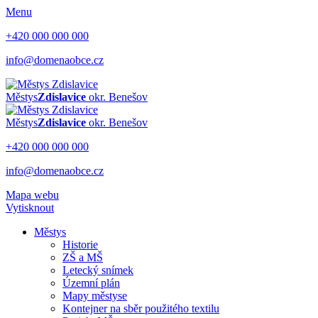
Menu
+420 000 000 000
info@domenaobce.cz
Městys
Zdislavice
okr. Benešov
Městys
Zdislavice
okr. Benešov
+420 000 000 000
info@domenaobce.cz
Mapa webu
Vytisknout
Městys
Historie
ZŠ a MŠ
Letecký snímek
Územní plán
Mapy městyse
Kontejner na sběr použitého textilu