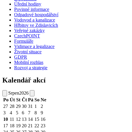
Úřední hodiny
Povinné informace
Odpadové hospodářství
Vodovod a kanalizace
Hřbitov ve Zdislavicích
Veřejné zakázky
CzechPOINT
Formuláře
Vidimace a legalizace
Životní situace
GDPR
Mobilní rozhlas
Rozvoj a strategie
Kalendář akcí
Srpen
2026
Po
Út
St
Čt
Pá
So
Ne
27
28
29
30
31
1
2
3
4
5
6
7
8
9
10
11
12
13
14
15
16
17
18
19
20
21
22
23