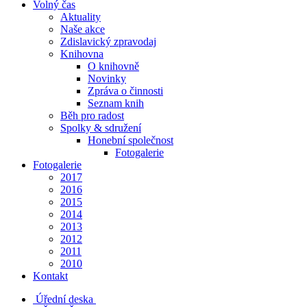
Volný čas
Aktuality
Naše akce
Zdislavický zpravodaj
Knihovna
O knihovně
Novinky
Zpráva o činnosti
Seznam knih
Běh pro radost
Spolky & sdružení
Honební společnost
Fotogalerie
Fotogalerie
2017
2016
2015
2014
2013
2012
2011
2010
Kontakt
Úřední deska