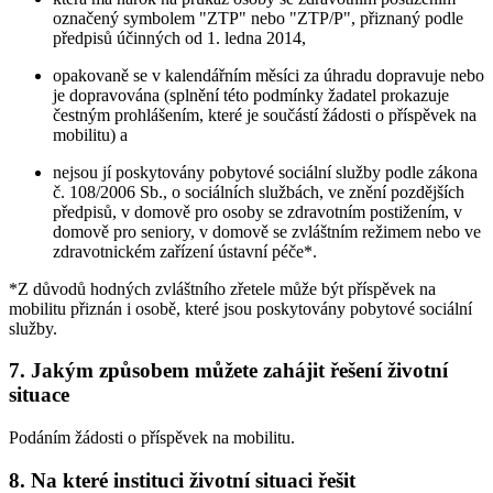
označený symbolem "ZTP" nebo "ZTP/P", přiznaný podle
předpisů účinných od 1. ledna 2014,
opakovaně se v kalendářním měsíci za úhradu dopravuje nebo
je dopravována (splnění této podmínky žadatel prokazuje
čestným prohlášením, které je součástí žádosti o příspěvek na
mobilitu) a
nejsou jí poskytovány pobytové sociální služby podle zákona
č. 108/2006 Sb., o sociálních službách, ve znění pozdějších
předpisů, v domově pro osoby se zdravotním postižením, v
domově pro seniory, v domově se zvláštním režimem nebo ve
zdravotnickém zařízení ústavní péče*.
*Z důvodů hodných zvláštního zřetele může být příspěvek na
mobilitu přiznán i osobě, které jsou poskytovány pobytové sociální
služby.
7. Jakým způsobem můžete zahájit řešení životní
situace
Podáním žádosti o příspěvek na mobilitu.
8. Na které instituci životní situaci řešit